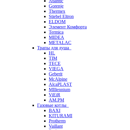
Atlantic
Gorenje
Thermex
Stiebel Eltron
ELDOM
Элемент Комфорта
Termica
MIDEA
METALAC
Трапы для душа
HL
TIM
TECE
VIEGA
Geberit
McAlpine
AlcaPLAST
MIllennium
ViEiR
AM.PM
Газовые котлы
BAXI
KITURAMI
Protherm
Vaillant