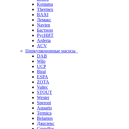
Kentatsu
Thermex
BAXI
Лемакс
Navien
Бастион
РусНИТ
Arderia
ACV
Циркуляционные насосы
DAB
Wilo
UCP
Biral
ESPA
ZOTA
Valtec
STOUT
Wester
Speroni
Aquario
Termica
Belamos
Джилекс
Grundfos