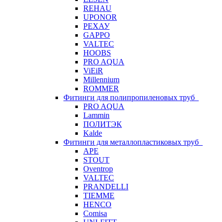
REHAU
UPONOR
РЕХАУ
GAPPO
VALTEC
HOOBS
PRO AQUA
ViEiR
Millennium
ROMMER
Фитинги для полипропиленовых труб
PRO AQUA
Lammin
ПОЛИТЭК
Kalde
Фитинги для металлопластиковых труб
APE
STOUT
Oventrop
VALTEC
PRANDELLI
TIEMME
HENCO
Comisa