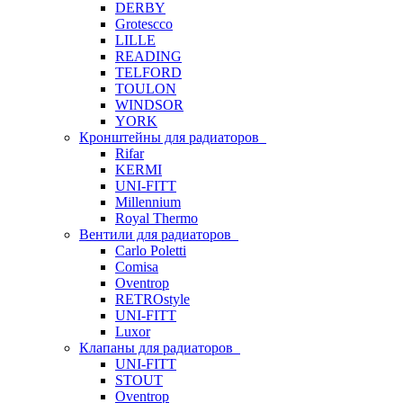
DERBY
Grotescco
LILLE
READING
TELFORD
TOULON
WINDSOR
YORK
Кронштейны для радиаторов
Rifar
KERMI
UNI-FITT
Millennium
Royal Thermo
Вентили для радиаторов
Carlo Poletti
Comisa
Oventrop
RETROstyle
UNI-FITT
Luxor
Клапаны для радиаторов
UNI-FITT
STOUT
Oventrop