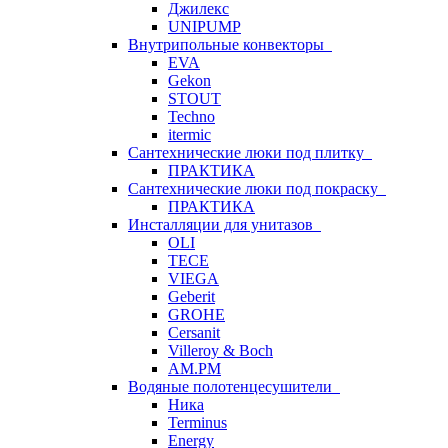
Джилекс
UNIPUMP
Внутрипольные конвекторы
EVA
Gekon
STOUT
Techno
itermic
Сантехнические люки под плитку
ПРАКТИКА
Сантехнические люки под покраску
ПРАКТИКА
Инсталляции для унитазов
OLI
TECE
VIEGA
Geberit
GROHE
Cersanit
Villeroy & Boch
AM.PM
Водяные полотенцесушители
Ника
Terminus
Energy