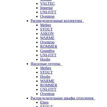
VALTEC
Imperial
UNI-FITT
Oventrop
Распределительные коллектора
Meibes
STOUT
ASKON
WARME
Oventrop
ROMMER
Grundfos
UNI-FITT
Hoobs
Насосные группы
Meibes
STOUT
Hoobs
WARME
ROMMER
UNI-FITT
Oventrop
Распределительные шкафы отопления
Elsen
STOUT