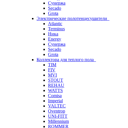
Сунержа
Secado
Grota
Электрические полотенцесушители
Atlantic
Terminus
Ника
Energy
Сунержа
Secado
Grota
Коллектора для теплого пола
TIM
FIV
MVI
STOUT
REHAU
WATTS
Comisa
Imperial
VALTEC
Oventrop
UNI-FITT
Millennium
ROMMER