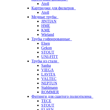
Atoll
Картриджи для фильтров
Atoll
Медные трубы
JINTIAN
HME
KME
Wieland
Трубы гофрированные
Elsen
Gekon
STOUT
UNI-FITT
Трубы из стали
Sanha
VIEGA
LAVITA
VALTEC
NEPTUN
Stahlmann
ROMMER
Фитинги для сшитого полиэтилена
TECE
STOUT
ELSEN