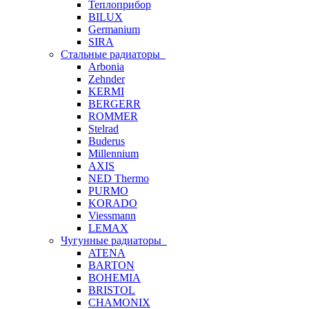
Теплоприбор
BILUX
Germanium
SIRA
Стальные радиаторы
Arbonia
Zehnder
KERMI
BERGERR
ROMMER
Stelrad
Buderus
Millennium
AXIS
NED Thermo
PURMO
KORADO
Viessmann
LEMAX
Чугунные радиаторы
ATENA
BARTON
BOHEMIA
BRISTOL
CHAMONIX