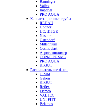
Banninger
Valfex
Imperial
PRO AQUA
Канализационные трубы
REHAU
Uponor
ПОЛИТЭК
Nashorn
Ostendorf
Millennium
Cosmoplast
Агригазполимер
CON-PIPE SML
PRO AQUA
STOUT
Расширительные баки
CIMM
Gekon
STOUT
Reflex
Flamco
VALTEC
UNI-FITT
Belamos