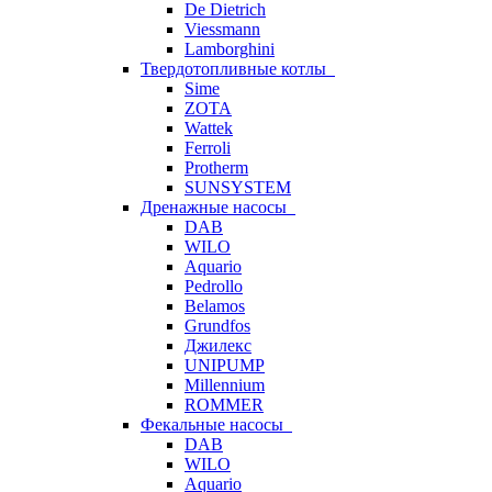
De Dietrich
Viessmann
Lamborghini
Твердотопливные котлы
Sime
ZOTA
Wattek
Ferroli
Protherm
SUNSYSTEM
Дренажные насосы
DAB
WILO
Aquario
Pedrollo
Belamos
Grundfos
Джилекс
UNIPUMP
Millennium
ROMMER
Фекальные насосы
DAB
WILO
Aquario