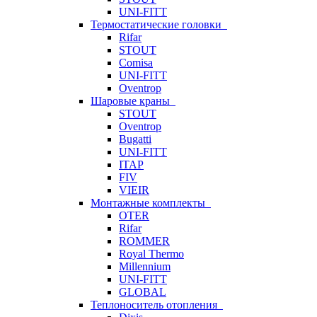
UNI-FITT
Термостатические головки
Rifar
STOUT
Comisa
UNI-FITT
Oventrop
Шаровые краны
STOUT
Oventrop
Bugatti
UNI-FITT
ITAP
FIV
VIEIR
Монтажные комплекты
OTER
Rifar
ROMMER
Royal Thermo
Millennium
UNI-FITT
GLOBAL
Теплоноситель отопления