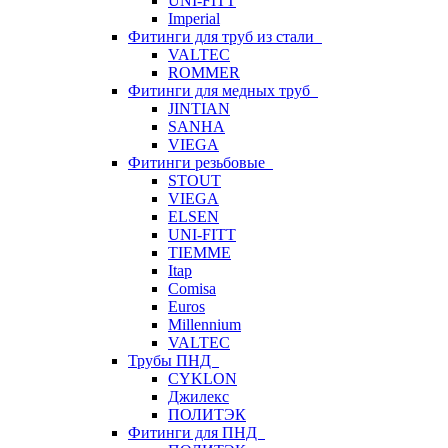
UNI-FITT
Imperial
Фитинги для труб из стали
VALTEC
ROMMER
Фитинги для медных труб
JINTIAN
SANHA
VIEGA
Фитинги резьбовые
STOUT
VIEGA
ELSEN
UNI-FITT
TIEMME
Itap
Comisa
Euros
Millennium
VALTEC
Трубы ПНД
CYKLON
Джилекс
ПОЛИТЭК
Фитинги для ПНД