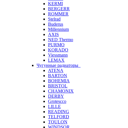
KERMI
BERGERR
ROMMER
Stelrad
Buderus
Millennium
AXIS
NED Thermo
PURMO
KORADO
Viessmann
LEMAX
Чугунные радиаторы
ATENA
BARTON
BOHEMIA
BRISTOL
CHAMONIX
DERBY
Grotescco
LILLE
READING
TELFORD
TOULON
WINDSOR