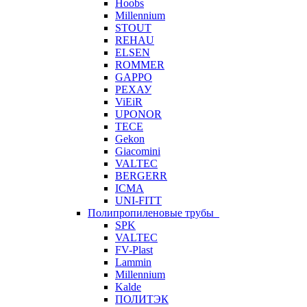
Hoobs
Millennium
STOUT
REHAU
ELSEN
ROMMER
GAPPO
РЕХАУ
ViEiR
UPONOR
TECE
Gekon
Giacomini
VALTEC
BERGERR
ICMA
UNI-FITT
Полипропиленовые трубы
SPK
VALTEC
FV-Plast
Lammin
Millennium
Kalde
ПОЛИТЭК