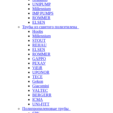
UNIPUMP
Millennium
IMP PUMPS
ROMMER
ELSEN
Трубы из сшитого полиэтилена
Hoobs
Millennium
STOUT
REHAU
ELSEN
ROMMER
GAPPO
РЕХАУ
ViEiR
UPONOR
TECE
Gekon
Giacomini
VALTEC
BERGERR
ICMA
UNI-FITT
Полипропиленовые трубы