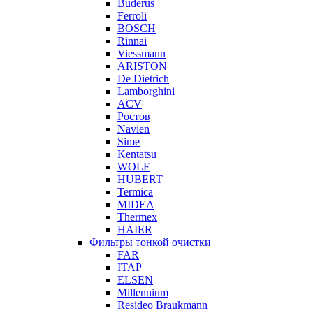
Buderus
Ferroli
BOSCH
Rinnai
Viessmann
ARISTON
De Dietrich
Lamborghini
ACV
Ростов
Navien
Sime
Kentatsu
WOLF
HUBERT
Termica
MIDEA
Thermex
HAIER
Фильтры тонкой очистки
FAR
ITAP
ELSEN
Millennium
Resideo Braukmann