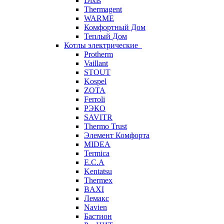
Dixis
Thermagent
WARME
Комфортный Дом
Теплый Дом
Котлы электрические
Protherm
Vaillant
STOUT
Kospel
ZOTA
Ferroli
РЭКО
SAVITR
Thermo Trust
Элемент Комфорта
MIDEA
Termica
E.C.A
Kentatsu
Thermex
BAXI
Лемакс
Navien
Бастион