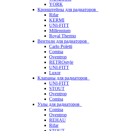
YORK
Кронштейны для радиаторов
Rifar
KERMI
UNI-FITT
Millennium
Royal Thermo
Вентили для радиаторов
Carlo Poletti
Comisa
Oventrop
RETROstyle
UNI-FITT
Luxor
Клапаны для радиаторов
UNI-FITT
STOUT
Oventrop
Comisa
Узлы для радиаторов
Comisa
Oventrop
REHAU
Rifar
STOUT