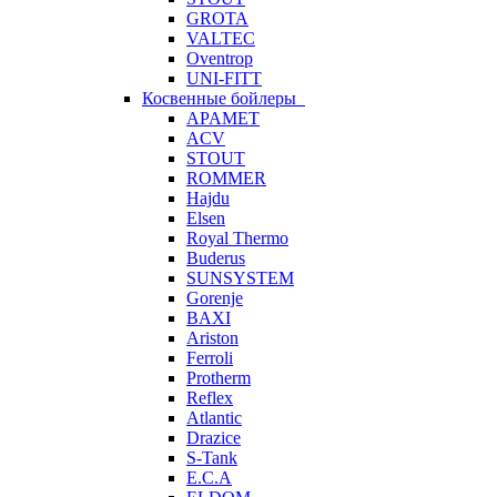
GROTA
VALTEC
Oventrop
UNI-FITT
Косвенные бойлеры
APAMET
ACV
STOUT
ROMMER
Hajdu
Elsen
Royal Thermo
Buderus
SUNSYSTEM
Gorenje
BAXI
Ariston
Ferroli
Protherm
Reflex
Atlantic
Drazice
S-Tank
E.C.A