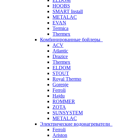
ELDOM
HOOBS
SMART Install
METALAC
EVAN
Termica
Thermex
Комбинированные бойлеры
ACV
Atlantic
Drazice
Thermex
ELDOM
STOUT
Royal Thermo
Gorenje
Ferroli
Hajdu
ROMMER
ZOTA
SUNSYSTEM
METALAC
Электрические водонагреватели
Ferroli
Ariston