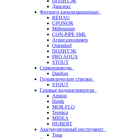
ПОЛИТЭК
Джилекс
Фитинги канализационные
REHAU
UPONOR
Millennium
CON-PIPE SML
Агригазполимер
Ostendorf
ПОЛИТЭК
PRO AQUA
STOUT
Сервоприводы
Danfoss
Гидравлические стрелки
STOUT
Газовые водонагреватели
Ariston
Hajdu
MOR-FLO
Termica
MIDEA
HUBERT
Аккумуляторный инструмент
Toua