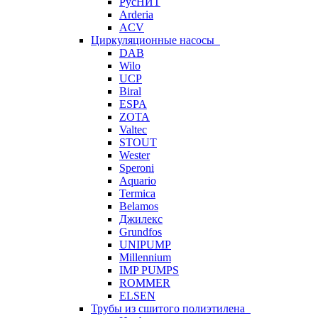
РусНИТ
Arderia
ACV
Циркуляционные насосы
DAB
Wilo
UCP
Biral
ESPA
ZOTA
Valtec
STOUT
Wester
Speroni
Aquario
Termica
Belamos
Джилекс
Grundfos
UNIPUMP
Millennium
IMP PUMPS
ROMMER
ELSEN
Трубы из сшитого полиэтилена