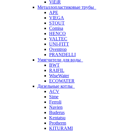
ViEiR
Металлопластиковые трубы
APE
VIEGA
STOUT
Comisa
HENCO
VALTEC
UNI-FITT
Oventrop
PRANDELLI
Умягчители для воды
BWT
RAIFIL
WiseWater
ECOWATER
Дизельные котлы
ACV
Sime
Ferroli
Navien
Buderus
Kentatsu
Protherm
KITURAMI