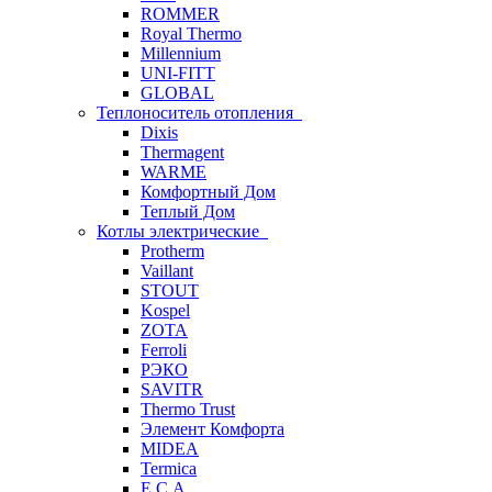
ROMMER
Royal Thermo
Millennium
UNI-FITT
GLOBAL
Теплоноситель отопления
Dixis
Thermagent
WARME
Комфортный Дом
Теплый Дом
Котлы электрические
Protherm
Vaillant
STOUT
Kospel
ZOTA
Ferroli
РЭКО
SAVITR
Thermo Trust
Элемент Комфорта
MIDEA
Termica
E.C.A