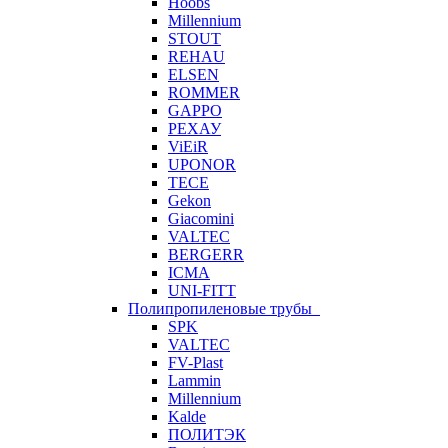
Hoobs
Millennium
STOUT
REHAU
ELSEN
ROMMER
GAPPO
РЕХАУ
ViEiR
UPONOR
TECE
Gekon
Giacomini
VALTEC
BERGERR
ICMA
UNI-FITT
Полипропиленовые трубы
SPK
VALTEC
FV-Plast
Lammin
Millennium
Kalde
ПОЛИТЭК