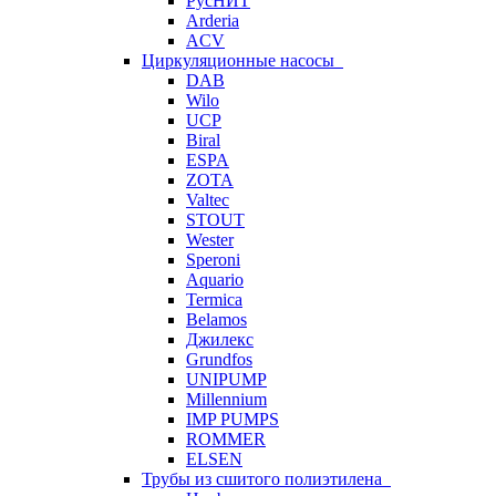
РусНИТ
Arderia
ACV
Циркуляционные насосы
DAB
Wilo
UCP
Biral
ESPA
ZOTA
Valtec
STOUT
Wester
Speroni
Aquario
Termica
Belamos
Джилекс
Grundfos
UNIPUMP
Millennium
IMP PUMPS
ROMMER
ELSEN
Трубы из сшитого полиэтилена