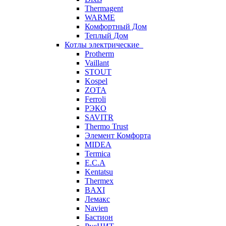
Thermagent
WARME
Комфортный Дом
Теплый Дом
Котлы электрические
Protherm
Vaillant
STOUT
Kospel
ZOTA
Ferroli
РЭКО
SAVITR
Thermo Trust
Элемент Комфорта
MIDEA
Termica
E.C.A
Kentatsu
Thermex
BAXI
Лемакс
Navien
Бастион