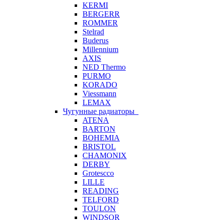
KERMI
BERGERR
ROMMER
Stelrad
Buderus
Millennium
AXIS
NED Thermo
PURMO
KORADO
Viessmann
LEMAX
Чугунные радиаторы
ATENA
BARTON
BOHEMIA
BRISTOL
CHAMONIX
DERBY
Grotescco
LILLE
READING
TELFORD
TOULON
WINDSOR