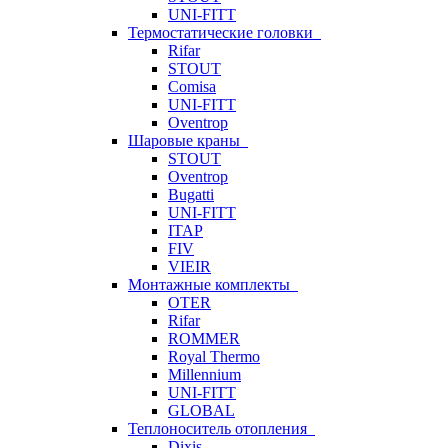
UNI-FITT
Термостатические головки
Rifar
STOUT
Comisa
UNI-FITT
Oventrop
Шаровые краны
STOUT
Oventrop
Bugatti
UNI-FITT
ITAP
FIV
VIEIR
Монтажные комплекты
OTER
Rifar
ROMMER
Royal Thermo
Millennium
UNI-FITT
GLOBAL
Теплоноситель отопления
Dixis