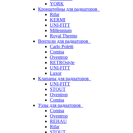
YORK
Кронштейны для радиаторов
Rifar
KERMI
UNI-FITT
Millennium
Royal Thermo
Вентили для радиаторов
Carlo Poletti
Comisa
Oventrop
RETROstyle
UNI-FITT
Luxor
Клапаны для радиаторов
UNI-FITT
STOUT
Oventrop
Comisa
Узлы для радиаторов
Comisa
Oventrop
REHAU
Rifar
STOUT