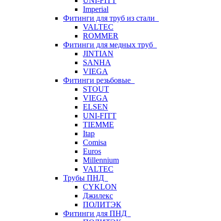
UNI-FITT
Imperial
Фитинги для труб из стали
VALTEC
ROMMER
Фитинги для медных труб
JINTIAN
SANHA
VIEGA
Фитинги резьбовые
STOUT
VIEGA
ELSEN
UNI-FITT
TIEMME
Itap
Comisa
Euros
Millennium
VALTEC
Трубы ПНД
CYKLON
Джилекс
ПОЛИТЭК
Фитинги для ПНД