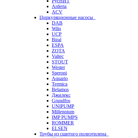
РусНИТ
Arderia
ACV
Циркуляционные насосы
DAB
Wilo
UCP
Biral
ESPA
ZOTA
Valtec
STOUT
Wester
Speroni
Aquario
Termica
Belamos
Джилекс
Grundfos
UNIPUMP
Millennium
IMP PUMPS
ROMMER
ELSEN
Трубы из сшитого полиэтилена