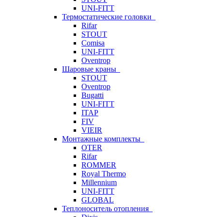
UNI-FITT
Термостатические головки
Rifar
STOUT
Comisa
UNI-FITT
Oventrop
Шаровые краны
STOUT
Oventrop
Bugatti
UNI-FITT
ITAP
FIV
VIEIR
Монтажные комплекты
OTER
Rifar
ROMMER
Royal Thermo
Millennium
UNI-FITT
GLOBAL
Теплоноситель отопления