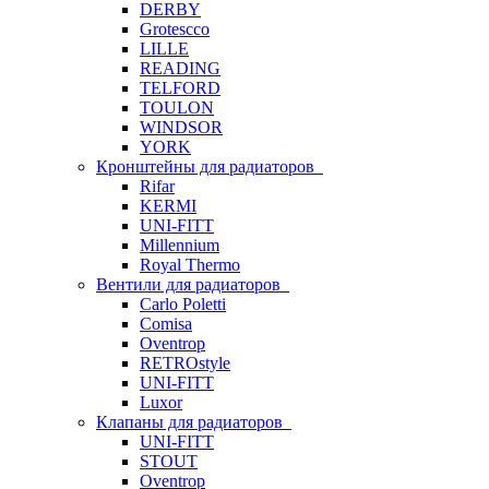
DERBY
Grotescco
LILLE
READING
TELFORD
TOULON
WINDSOR
YORK
Кронштейны для радиаторов
Rifar
KERMI
UNI-FITT
Millennium
Royal Thermo
Вентили для радиаторов
Carlo Poletti
Comisa
Oventrop
RETROstyle
UNI-FITT
Luxor
Клапаны для радиаторов
UNI-FITT
STOUT
Oventrop