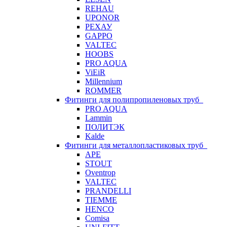
REHAU
UPONOR
РЕХАУ
GAPPO
VALTEC
HOOBS
PRO AQUA
ViEiR
Millennium
ROMMER
Фитинги для полипропиленовых труб
PRO AQUA
Lammin
ПОЛИТЭК
Kalde
Фитинги для металлопластиковых труб
APE
STOUT
Oventrop
VALTEC
PRANDELLI
TIEMME
HENCO
Comisa