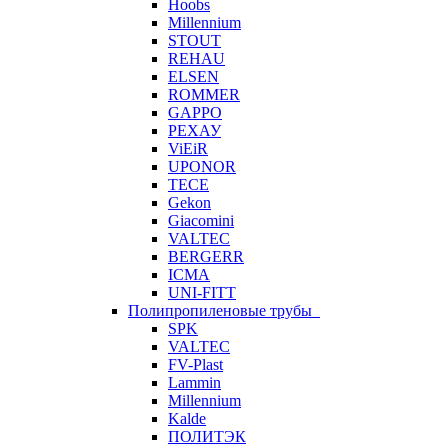
Hoobs
Millennium
STOUT
REHAU
ELSEN
ROMMER
GAPPO
РЕХАУ
ViEiR
UPONOR
TECE
Gekon
Giacomini
VALTEC
BERGERR
ICMA
UNI-FITT
Полипропиленовые трубы
SPK
VALTEC
FV-Plast
Lammin
Millennium
Kalde
ПОЛИТЭК