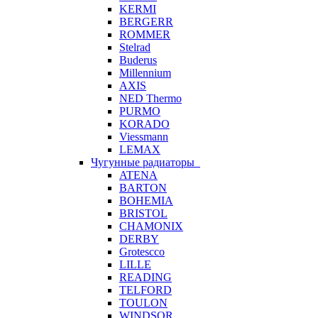
KERMI
BERGERR
ROMMER
Stelrad
Buderus
Millennium
AXIS
NED Thermo
PURMO
KORADO
Viessmann
LEMAX
Чугунные радиаторы
ATENA
BARTON
BOHEMIA
BRISTOL
CHAMONIX
DERBY
Grotescco
LILLE
READING
TELFORD
TOULON
WINDSOR