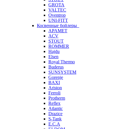
GROTA
VALTEC
Oventrop
UNI-FITT
Косвенные бойлеры
APAMET
ACV
STOUT
ROMMER
Hajdu
Elsen
Royal Thermo
Buderus
SUNSYSTEM
Gorenje
BAXI
Ariston
Ferroli
Protherm
Reflex
Atlantic
Drazice
S-Tank
E.C.A