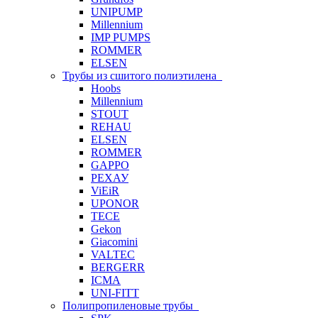
UNIPUMP
Millennium
IMP PUMPS
ROMMER
ELSEN
Трубы из сшитого полиэтилена
Hoobs
Millennium
STOUT
REHAU
ELSEN
ROMMER
GAPPO
РЕХАУ
ViEiR
UPONOR
TECE
Gekon
Giacomini
VALTEC
BERGERR
ICMA
UNI-FITT
Полипропиленовые трубы