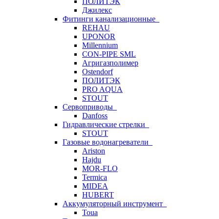
ПОЛИТЭК
Джилекс
Фитинги канализационные
REHAU
UPONOR
Millennium
CON-PIPE SML
Агригазполимер
Ostendorf
ПОЛИТЭК
PRO AQUA
STOUT
Сервоприводы
Danfoss
Гидравлические стрелки
STOUT
Газовые водонагреватели
Ariston
Hajdu
MOR-FLO
Termica
MIDEA
HUBERT
Аккумуляторный инструмент
Toua