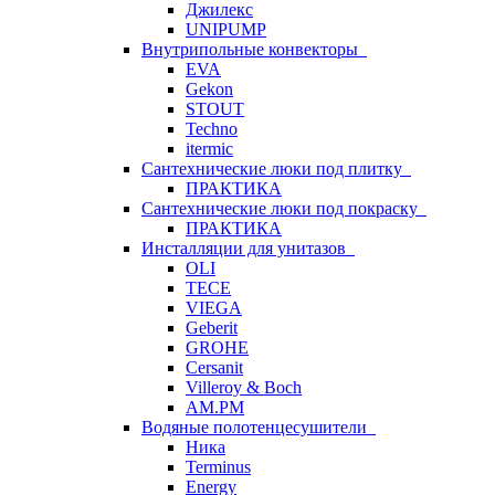
Джилекс
UNIPUMP
Внутрипольные конвекторы
EVA
Gekon
STOUT
Techno
itermic
Сантехнические люки под плитку
ПРАКТИКА
Сантехнические люки под покраску
ПРАКТИКА
Инсталляции для унитазов
OLI
TECE
VIEGA
Geberit
GROHE
Cersanit
Villeroy & Boch
AM.PM
Водяные полотенцесушители
Ника
Terminus
Energy