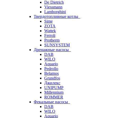
De Dietrich
Viessmann
Lamborghini
Твердотопливные котлы
Sime
ZOTA
Wattek
Ferroli
Protherm
SUNSYSTEM
Дренажные насосы
DAB
WILO
Aquario
Pedrollo
Belamos
Grundfos
Джилекс
UNIPUMP
Millennium
ROMMER
Фекальные насосы
DAB
WILO
Aquario