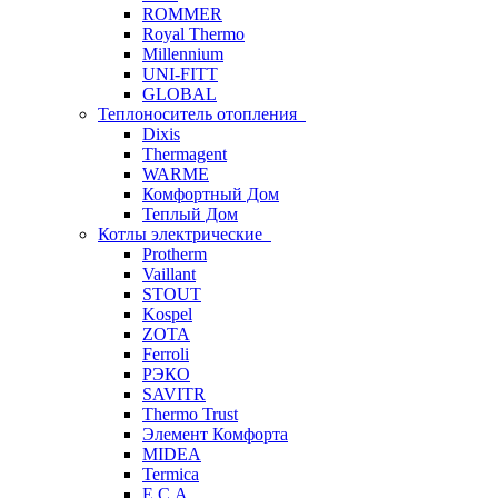
ROMMER
Royal Thermo
Millennium
UNI-FITT
GLOBAL
Теплоноситель отопления
Dixis
Thermagent
WARME
Комфортный Дом
Теплый Дом
Котлы электрические
Protherm
Vaillant
STOUT
Kospel
ZOTA
Ferroli
РЭКО
SAVITR
Thermo Trust
Элемент Комфорта
MIDEA
Termica
E.C.A