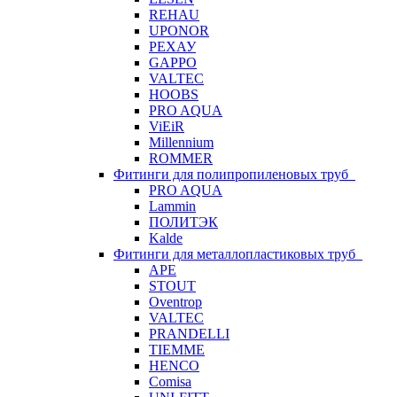
REHAU
UPONOR
РЕХАУ
GAPPO
VALTEC
HOOBS
PRO AQUA
ViEiR
Millennium
ROMMER
Фитинги для полипропиленовых труб
PRO AQUA
Lammin
ПОЛИТЭК
Kalde
Фитинги для металлопластиковых труб
APE
STOUT
Oventrop
VALTEC
PRANDELLI
TIEMME
HENCO
Comisa