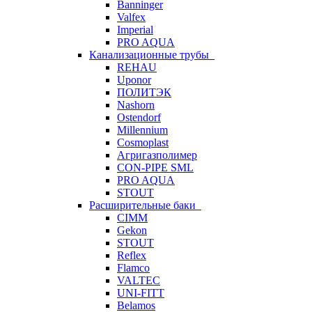
Banninger
Valfex
Imperial
PRO AQUA
Канализационные трубы
REHAU
Uponor
ПОЛИТЭК
Nashorn
Ostendorf
Millennium
Cosmoplast
Агригазполимер
CON-PIPE SML
PRO AQUA
STOUT
Расширительные баки
CIMM
Gekon
STOUT
Reflex
Flamco
VALTEC
UNI-FITT
Belamos