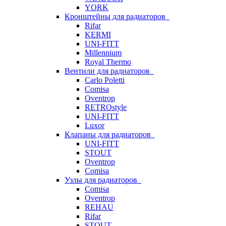
YORK
Кронштейны для радиаторов
Rifar
KERMI
UNI-FITT
Millennium
Royal Thermo
Вентили для радиаторов
Carlo Poletti
Comisa
Oventrop
RETROstyle
UNI-FITT
Luxor
Клапаны для радиаторов
UNI-FITT
STOUT
Oventrop
Comisa
Узлы для радиаторов
Comisa
Oventrop
REHAU
Rifar
STOUT