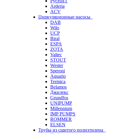
РусНИТ
Arderia
ACV
Циркуляционные насосы
DAB
Wilo
UCP
Biral
ESPA
ZOTA
Valtec
STOUT
Wester
Speroni
Aquario
Termica
Belamos
Джилекс
Grundfos
UNIPUMP
Millennium
IMP PUMPS
ROMMER
ELSEN
Трубы из сшитого полиэтилена