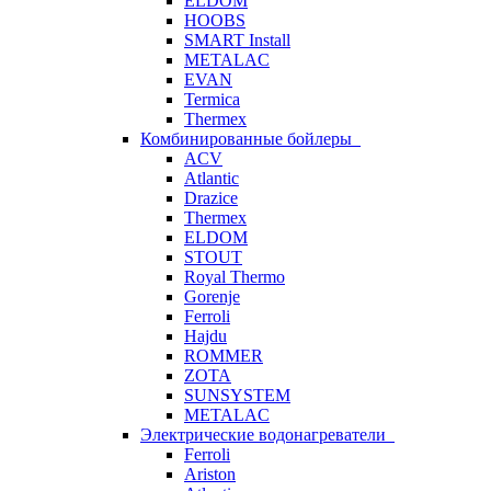
ELDOM
HOOBS
SMART Install
METALAC
EVAN
Termica
Thermex
Комбинированные бойлеры
ACV
Atlantic
Drazice
Thermex
ELDOM
STOUT
Royal Thermo
Gorenje
Ferroli
Hajdu
ROMMER
ZOTA
SUNSYSTEM
METALAC
Электрические водонагреватели
Ferroli
Ariston