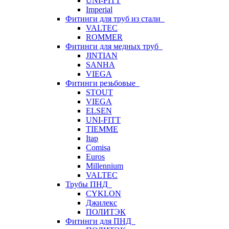
UNI-FITT
Imperial
Фитинги для труб из стали
VALTEC
ROMMER
Фитинги для медных труб
JINTIAN
SANHA
VIEGA
Фитинги резьбовые
STOUT
VIEGA
ELSEN
UNI-FITT
TIEMME
Itap
Comisa
Euros
Millennium
VALTEC
Трубы ПНД
CYKLON
Джилекс
ПОЛИТЭК
Фитинги для ПНД