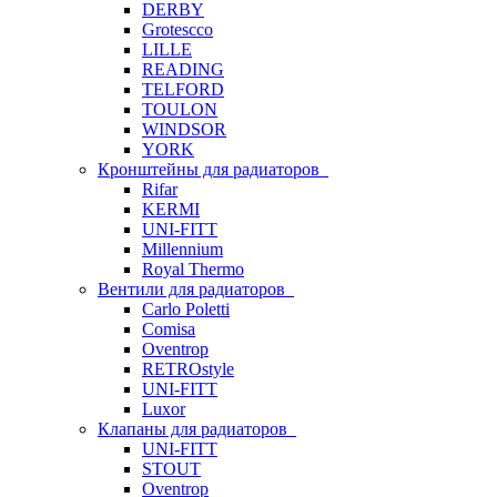
DERBY
Grotescco
LILLE
READING
TELFORD
TOULON
WINDSOR
YORK
Кронштейны для радиаторов
Rifar
KERMI
UNI-FITT
Millennium
Royal Thermo
Вентили для радиаторов
Carlo Poletti
Comisa
Oventrop
RETROstyle
UNI-FITT
Luxor
Клапаны для радиаторов
UNI-FITT
STOUT
Oventrop