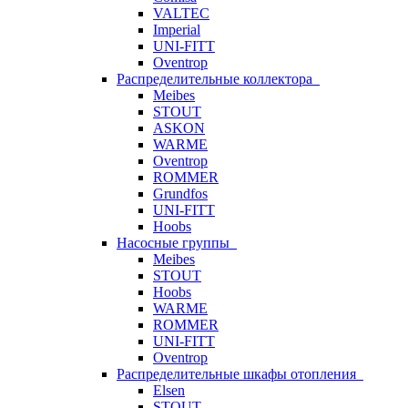
VALTEC
Imperial
UNI-FITT
Oventrop
Распределительные коллектора
Meibes
STOUT
ASKON
WARME
Oventrop
ROMMER
Grundfos
UNI-FITT
Hoobs
Насосные группы
Meibes
STOUT
Hoobs
WARME
ROMMER
UNI-FITT
Oventrop
Распределительные шкафы отопления
Elsen
STOUT