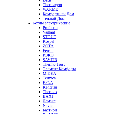
Dixis
Thermagent
WARME
Комфортный Дом
Теплый Дом
Котлы электрические
Protherm
Vaillant
STOUT
Kospel
ZOTA
Ferroli
РЭКО
SAVITR
Thermo Trust
Элемент Комфорта
MIDEA
Termica
E.C.A
Kentatsu
Thermex
BAXI
Лемакс
Navien
Бастион