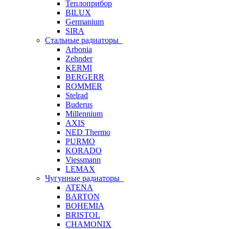
Теплоприбор
BILUX
Germanium
SIRA
Стальные радиаторы
Arbonia
Zehnder
KERMI
BERGERR
ROMMER
Stelrad
Buderus
Millennium
AXIS
NED Thermo
PURMO
KORADO
Viessmann
LEMAX
Чугунные радиаторы
ATENA
BARTON
BOHEMIA
BRISTOL
CHAMONIX