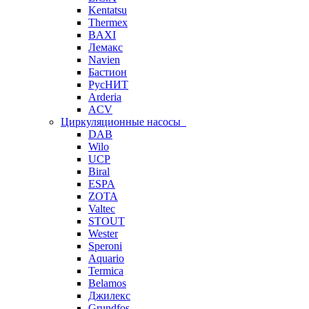
Kentatsu
Thermex
BAXI
Лемакс
Navien
Бастион
РусНИТ
Arderia
ACV
Циркуляционные насосы
DAB
Wilo
UCP
Biral
ESPA
ZOTA
Valtec
STOUT
Wester
Speroni
Aquario
Termica
Belamos
Джилекс
Grundfos