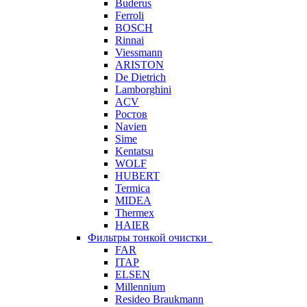
Buderus
Ferroli
BOSCH
Rinnai
Viessmann
ARISTON
De Dietrich
Lamborghini
ACV
Ростов
Navien
Sime
Kentatsu
WOLF
HUBERT
Termica
MIDEA
Thermex
HAIER
Фильтры тонкой очистки
FAR
ITAP
ELSEN
Millennium
Resideo Braukmann