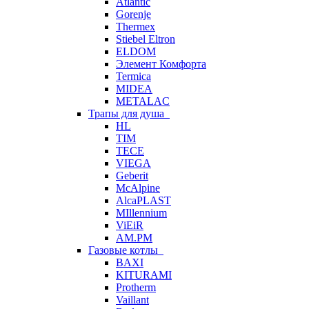
Atlantic
Gorenje
Thermex
Stiebel Eltron
ELDOM
Элемент Комфорта
Termica
MIDEA
METALAC
Трапы для душа
HL
TIM
TECE
VIEGA
Geberit
McAlpine
AlcaPLAST
MIllennium
ViEiR
AM.PM
Газовые котлы
BAXI
KITURAMI
Protherm
Vaillant