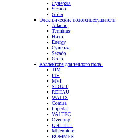
Сунержа
Secado
Grota
Электрические полотенцесушители
Atlantic
Terminus
Ника
Energy
Сунержа
Secado
Grota
Коллектора для теплого пола
TIM
FIV
MVI
STOUT
REHAU
WATTS
Comisa
Imperial
VALTEC
Oventrop
UNI-FITT
Millennium
ROMMER