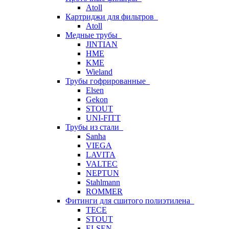
Atoll
Картриджи для фильтров
Atoll
Медные трубы
JINTIAN
HME
KME
Wieland
Трубы гофрированные
Elsen
Gekon
STOUT
UNI-FITT
Трубы из стали
Sanha
VIEGA
LAVITA
VALTEC
NEPTUN
Stahlmann
ROMMER
Фитинги для сшитого полиэтилена
TECE
STOUT
ELSEN