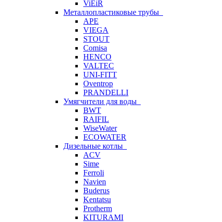
ViEiR
Металлопластиковые трубы
APE
VIEGA
STOUT
Comisa
HENCO
VALTEC
UNI-FITT
Oventrop
PRANDELLI
Умягчители для воды
BWT
RAIFIL
WiseWater
ECOWATER
Дизельные котлы
ACV
Sime
Ferroli
Navien
Buderus
Kentatsu
Protherm
KITURAMI