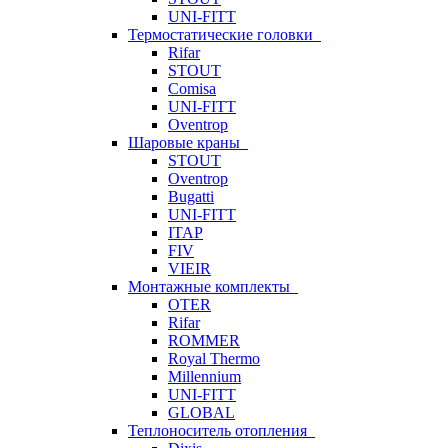
UNI-FITT
Термостатические головки
Rifar
STOUT
Comisa
UNI-FITT
Oventrop
Шаровые краны
STOUT
Oventrop
Bugatti
UNI-FITT
ITAP
FIV
VIEIR
Монтажные комплекты
OTER
Rifar
ROMMER
Royal Thermo
Millennium
UNI-FITT
GLOBAL
Теплоноситель отопления