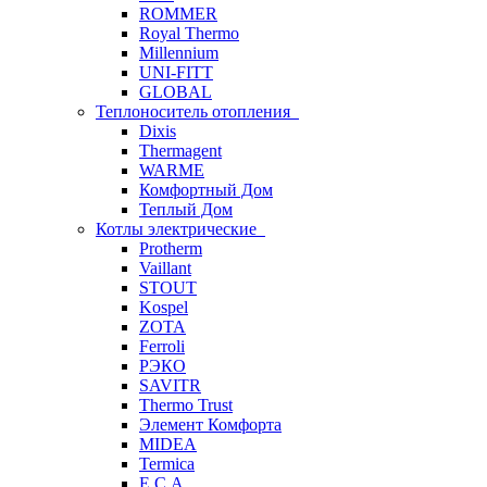
ROMMER
Royal Thermo
Millennium
UNI-FITT
GLOBAL
Теплоноситель отопления
Dixis
Thermagent
WARME
Комфортный Дом
Теплый Дом
Котлы электрические
Protherm
Vaillant
STOUT
Kospel
ZOTA
Ferroli
РЭКО
SAVITR
Thermo Trust
Элемент Комфорта
MIDEA
Termica
E.C.A