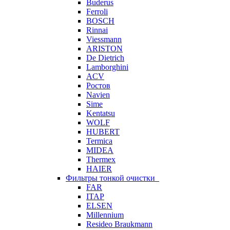
Buderus
Ferroli
BOSCH
Rinnai
Viessmann
ARISTON
De Dietrich
Lamborghini
ACV
Ростов
Navien
Sime
Kentatsu
WOLF
HUBERT
Termica
MIDEA
Thermex
HAIER
Фильтры тонкой очистки
FAR
ITAP
ELSEN
Millennium
Resideo Braukmann