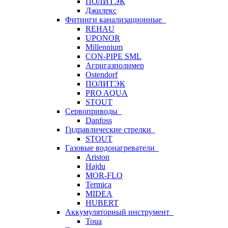
ПОЛИТЭК
Джилекс
Фитинги канализационные
REHAU
UPONOR
Millennium
CON-PIPE SML
Агригазполимер
Ostendorf
ПОЛИТЭК
PRO AQUA
STOUT
Сервоприводы
Danfoss
Гидравлические стрелки
STOUT
Газовые водонагреватели
Ariston
Hajdu
MOR-FLO
Termica
MIDEA
HUBERT
Аккумуляторный инструмент
Toua