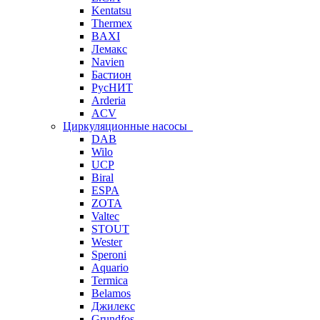
Kentatsu
Thermex
BAXI
Лемакс
Navien
Бастион
РусНИТ
Arderia
ACV
Циркуляционные насосы
DAB
Wilo
UCP
Biral
ESPA
ZOTA
Valtec
STOUT
Wester
Speroni
Aquario
Termica
Belamos
Джилекс
Grundfos