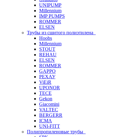
UNIPUMP
Millennium
IMP PUMPS
ROMMER
ELSEN
Трубы из сшитого полиэтилена
Hoobs
Millennium
STOUT
REHAU
ELSEN
ROMMER
GAPPO
РЕХАУ
ViEiR
UPONOR
TECE
Gekon
Giacomini
VALTEC
BERGERR
ICMA
UNI-FITT
Полипропиленовые трубы