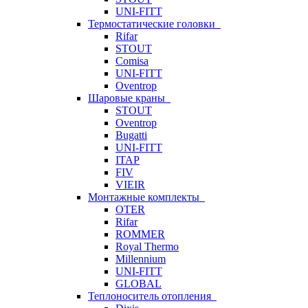
UNI-FITT
Термостатические головки
Rifar
STOUT
Comisa
UNI-FITT
Oventrop
Шаровые краны
STOUT
Oventrop
Bugatti
UNI-FITT
ITAP
FIV
VIEIR
Монтажные комплекты
OTER
Rifar
ROMMER
Royal Thermo
Millennium
UNI-FITT
GLOBAL
Теплоноситель отопления