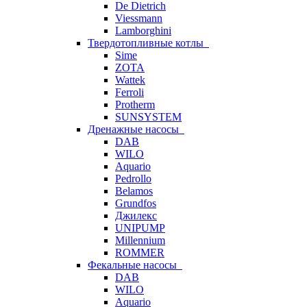
De Dietrich
Viessmann
Lamborghini
Твердотопливные котлы
Sime
ZOTA
Wattek
Ferroli
Protherm
SUNSYSTEM
Дренажные насосы
DAB
WILO
Aquario
Pedrollo
Belamos
Grundfos
Джилекс
UNIPUMP
Millennium
ROMMER
Фекальные насосы
DAB
WILO
Aquario