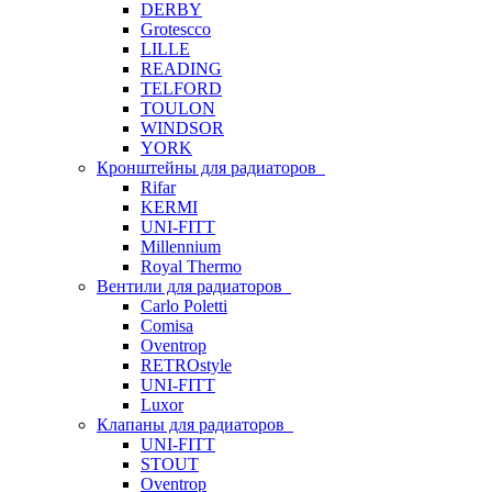
DERBY
Grotescco
LILLE
READING
TELFORD
TOULON
WINDSOR
YORK
Кронштейны для радиаторов
Rifar
KERMI
UNI-FITT
Millennium
Royal Thermo
Вентили для радиаторов
Carlo Poletti
Comisa
Oventrop
RETROstyle
UNI-FITT
Luxor
Клапаны для радиаторов
UNI-FITT
STOUT
Oventrop