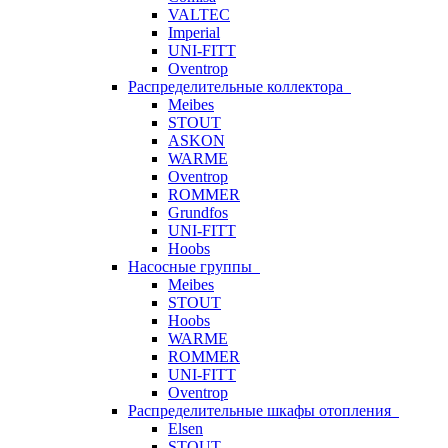
VALTEC
Imperial
UNI-FITT
Oventrop
Распределительные коллектора
Meibes
STOUT
ASKON
WARME
Oventrop
ROMMER
Grundfos
UNI-FITT
Hoobs
Насосные группы
Meibes
STOUT
Hoobs
WARME
ROMMER
UNI-FITT
Oventrop
Распределительные шкафы отопления
Elsen
STOUT