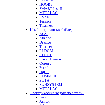
ELDOM
HOOBS
SMART Install
METALAC
EVAN
Termica
Thermex
Комбинированные бойлеры
ACV
Atlantic
Drazice
Thermex
ELDOM
STOUT
Royal Thermo
Gorenje
Ferroli
Hajdu
ROMMER
ZOTA
SUNSYSTEM
METALAC
Электрические водонагреватели
Ferroli
Ariston