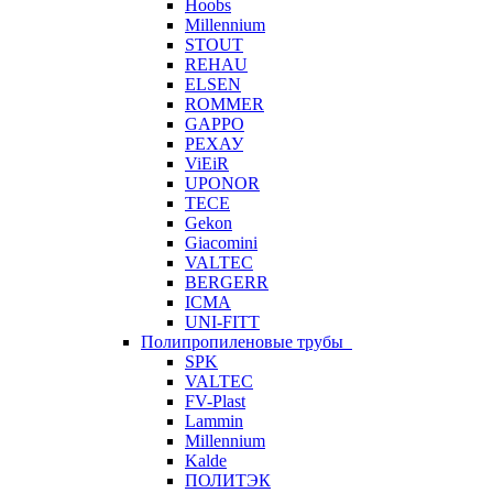
Hoobs
Millennium
STOUT
REHAU
ELSEN
ROMMER
GAPPO
РЕХАУ
ViEiR
UPONOR
TECE
Gekon
Giacomini
VALTEC
BERGERR
ICMA
UNI-FITT
Полипропиленовые трубы
SPK
VALTEC
FV-Plast
Lammin
Millennium
Kalde
ПОЛИТЭК