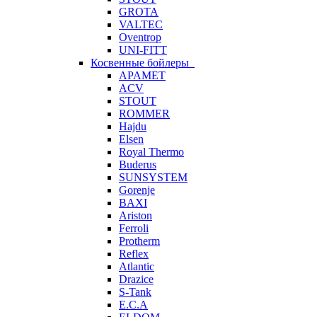
GROTA
VALTEC
Oventrop
UNI-FITT
Косвенные бойлеры
APAMET
ACV
STOUT
ROMMER
Hajdu
Elsen
Royal Thermo
Buderus
SUNSYSTEM
Gorenje
BAXI
Ariston
Ferroli
Protherm
Reflex
Atlantic
Drazice
S-Tank
E.C.A