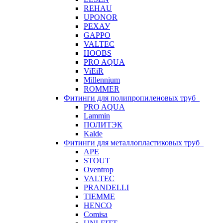
REHAU
UPONOR
РЕХАУ
GAPPO
VALTEC
HOOBS
PRO AQUA
ViEiR
Millennium
ROMMER
Фитинги для полипропиленовых труб
PRO AQUA
Lammin
ПОЛИТЭК
Kalde
Фитинги для металлопластиковых труб
APE
STOUT
Oventrop
VALTEC
PRANDELLI
TIEMME
HENCO
Comisa