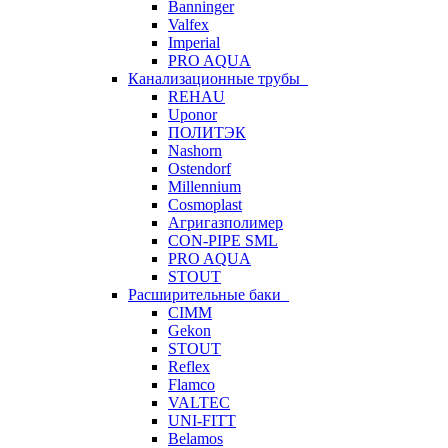
Banninger
Valfex
Imperial
PRO AQUA
Канализационные трубы
REHAU
Uponor
ПОЛИТЭК
Nashorn
Ostendorf
Millennium
Cosmoplast
Агригазполимер
CON-PIPE SML
PRO AQUA
STOUT
Расширительные баки
CIMM
Gekon
STOUT
Reflex
Flamco
VALTEC
UNI-FITT
Belamos