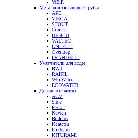
ViEiR
Металлопластиковые трубы
APE
VIEGA
STOUT
Comisa
HENCO
VALTEC
UNI-FITT
Oventrop
PRANDELLI
Умягчители для воды
BWT
RAIFIL
WiseWater
ECOWATER
Дизельные котлы
ACV
Sime
Ferroli
Navien
Buderus
Kentatsu
Protherm
KITURAMI