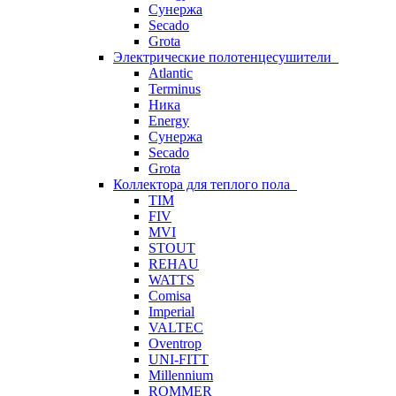
Сунержа
Secado
Grota
Электрические полотенцесушители
Atlantic
Terminus
Ника
Energy
Сунержа
Secado
Grota
Коллектора для теплого пола
TIM
FIV
MVI
STOUT
REHAU
WATTS
Comisa
Imperial
VALTEC
Oventrop
UNI-FITT
Millennium
ROMMER