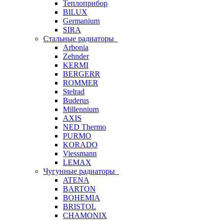
Теплоприбор
BILUX
Germanium
SIRA
Стальные радиаторы
Arbonia
Zehnder
KERMI
BERGERR
ROMMER
Stelrad
Buderus
Millennium
AXIS
NED Thermo
PURMO
KORADO
Viessmann
LEMAX
Чугунные радиаторы
ATENA
BARTON
BOHEMIA
BRISTOL
CHAMONIX