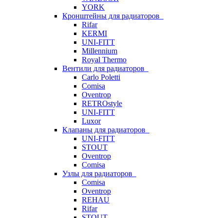
YORK
Кронштейны для радиаторов
Rifar
KERMI
UNI-FITT
Millennium
Royal Thermo
Вентили для радиаторов
Carlo Poletti
Comisa
Oventrop
RETROstyle
UNI-FITT
Luxor
Клапаны для радиаторов
UNI-FITT
STOUT
Oventrop
Comisa
Узлы для радиаторов
Comisa
Oventrop
REHAU
Rifar
STOUT