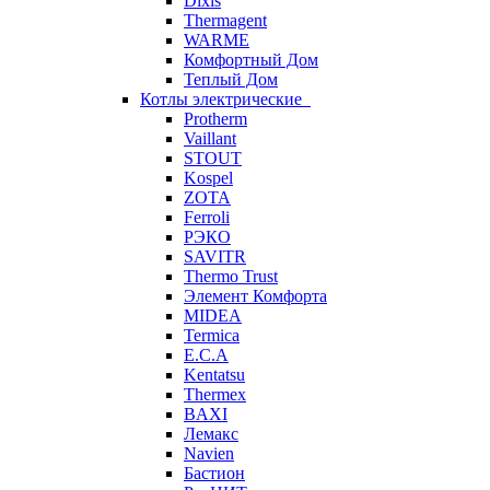
Dixis
Thermagent
WARME
Комфортный Дом
Теплый Дом
Котлы электрические
Protherm
Vaillant
STOUT
Kospel
ZOTA
Ferroli
РЭКО
SAVITR
Thermo Trust
Элемент Комфорта
MIDEA
Termica
E.C.A
Kentatsu
Thermex
BAXI
Лемакс
Navien
Бастион