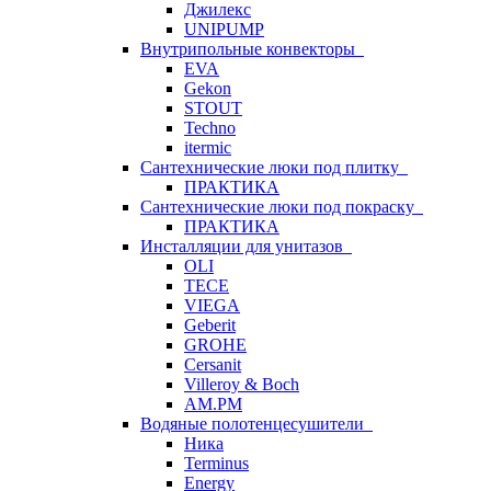
Джилекс
UNIPUMP
Внутрипольные конвекторы
EVA
Gekon
STOUT
Techno
itermic
Сантехнические люки под плитку
ПРАКТИКА
Сантехнические люки под покраску
ПРАКТИКА
Инсталляции для унитазов
OLI
TECE
VIEGA
Geberit
GROHE
Cersanit
Villeroy & Boch
AM.PM
Водяные полотенцесушители
Ника
Terminus
Energy