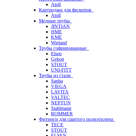
Atoll
Картриджи для фильтров
Atoll
Медные трубы
JINTIAN
HME
KME
Wieland
Трубы гофрированные
Elsen
Gekon
STOUT
UNI-FITT
Трубы из стали
Sanha
VIEGA
LAVITA
VALTEC
NEPTUN
Stahlmann
ROMMER
Фитинги для сшитого полиэтилена
TECE
STOUT
ELSEN