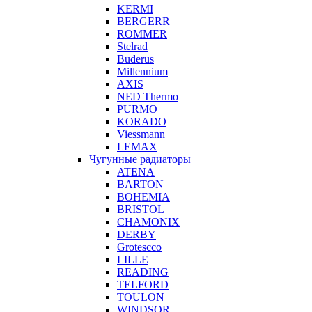
KERMI
BERGERR
ROMMER
Stelrad
Buderus
Millennium
AXIS
NED Thermo
PURMO
KORADO
Viessmann
LEMAX
Чугунные радиаторы
ATENA
BARTON
BOHEMIA
BRISTOL
CHAMONIX
DERBY
Grotescco
LILLE
READING
TELFORD
TOULON
WINDSOR