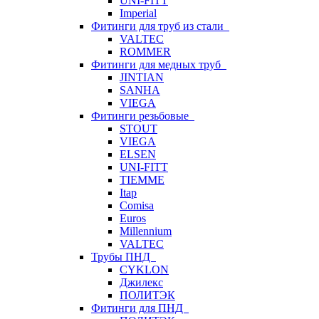
UNI-FITT
Imperial
Фитинги для труб из стали
VALTEC
ROMMER
Фитинги для медных труб
JINTIAN
SANHA
VIEGA
Фитинги резьбовые
STOUT
VIEGA
ELSEN
UNI-FITT
TIEMME
Itap
Comisa
Euros
Millennium
VALTEC
Трубы ПНД
CYKLON
Джилекс
ПОЛИТЭК
Фитинги для ПНД