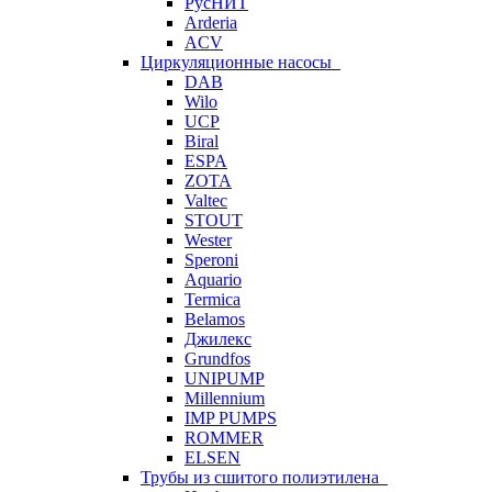
РусНИТ
Arderia
ACV
Циркуляционные насосы
DAB
Wilo
UCP
Biral
ESPA
ZOTA
Valtec
STOUT
Wester
Speroni
Aquario
Termica
Belamos
Джилекс
Grundfos
UNIPUMP
Millennium
IMP PUMPS
ROMMER
ELSEN
Трубы из сшитого полиэтилена