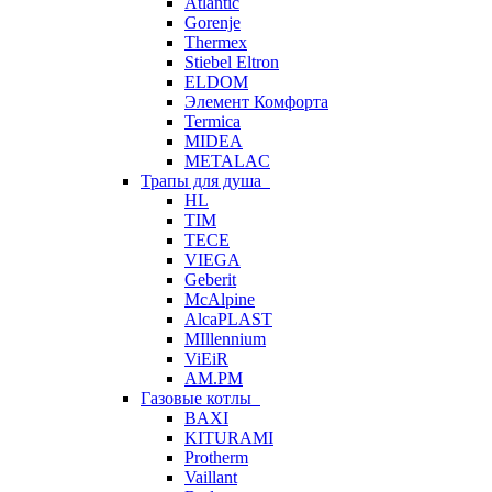
Atlantic
Gorenje
Thermex
Stiebel Eltron
ELDOM
Элемент Комфорта
Termica
MIDEA
METALAC
Трапы для душа
HL
TIM
TECE
VIEGA
Geberit
McAlpine
AlcaPLAST
MIllennium
ViEiR
AM.PM
Газовые котлы
BAXI
KITURAMI
Protherm
Vaillant