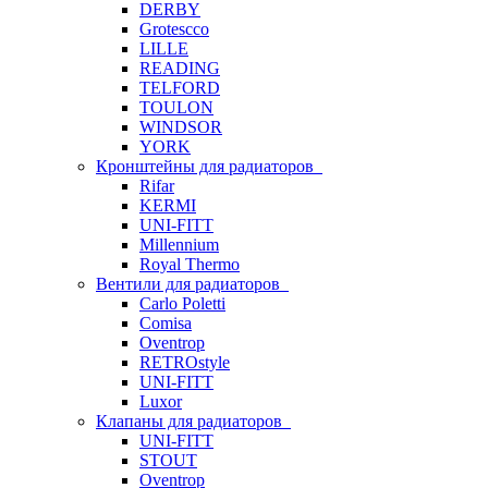
DERBY
Grotescco
LILLE
READING
TELFORD
TOULON
WINDSOR
YORK
Кронштейны для радиаторов
Rifar
KERMI
UNI-FITT
Millennium
Royal Thermo
Вентили для радиаторов
Carlo Poletti
Comisa
Oventrop
RETROstyle
UNI-FITT
Luxor
Клапаны для радиаторов
UNI-FITT
STOUT
Oventrop