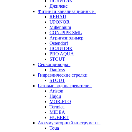
ПОЛИТЭК
Джилекс
Фитинги канализационные
REHAU
UPONOR
Millennium
CON-PIPE SML
Агригазполимер
Ostendorf
ПОЛИТЭК
PRO AQUA
STOUT
Сервоприводы
Danfoss
Гидравлические стрелки
STOUT
Газовые водонагреватели
Ariston
Hajdu
MOR-FLO
Termica
MIDEA
HUBERT
Аккумуляторный инструмент
Toua