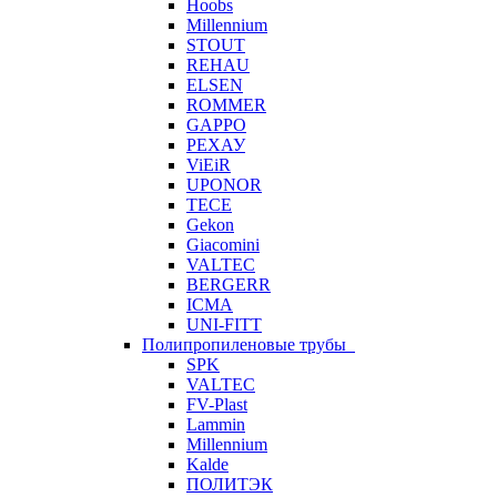
Hoobs
Millennium
STOUT
REHAU
ELSEN
ROMMER
GAPPO
РЕХАУ
ViEiR
UPONOR
TECE
Gekon
Giacomini
VALTEC
BERGERR
ICMA
UNI-FITT
Полипропиленовые трубы
SPK
VALTEC
FV-Plast
Lammin
Millennium
Kalde
ПОЛИТЭК