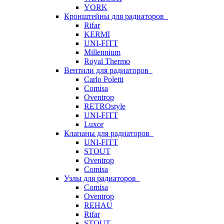
YORK
Кронштейны для радиаторов
Rifar
KERMI
UNI-FITT
Millennium
Royal Thermo
Вентили для радиаторов
Carlo Poletti
Comisa
Oventrop
RETROstyle
UNI-FITT
Luxor
Клапаны для радиаторов
UNI-FITT
STOUT
Oventrop
Comisa
Узлы для радиаторов
Comisa
Oventrop
REHAU
Rifar
STOUT