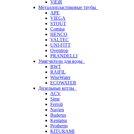
ViEiR
Металлопластиковые трубы
APE
VIEGA
STOUT
Comisa
HENCO
VALTEC
UNI-FITT
Oventrop
PRANDELLI
Умягчители для воды
BWT
RAIFIL
WiseWater
ECOWATER
Дизельные котлы
ACV
Sime
Ferroli
Navien
Buderus
Kentatsu
Protherm
KITURAMI