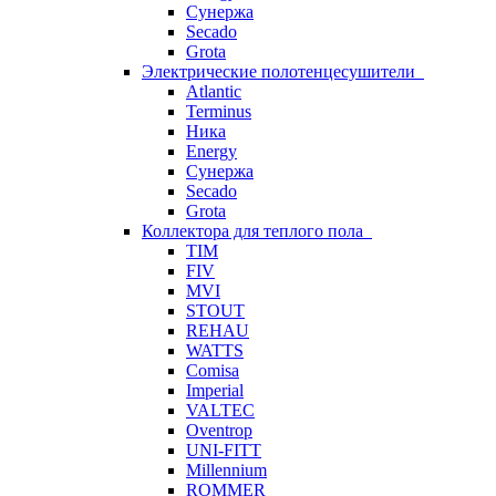
Сунержа
Secado
Grota
Электрические полотенцесушители
Atlantic
Terminus
Ника
Energy
Сунержа
Secado
Grota
Коллектора для теплого пола
TIM
FIV
MVI
STOUT
REHAU
WATTS
Comisa
Imperial
VALTEC
Oventrop
UNI-FITT
Millennium
ROMMER