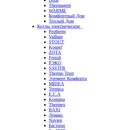
Dixis
Thermagent
WARME
Комфортный Дом
Теплый Дом
Котлы электрические
Protherm
Vaillant
STOUT
Kospel
ZOTA
Ferroli
РЭКО
SAVITR
Thermo Trust
Элемент Комфорта
MIDEA
Termica
E.C.A
Kentatsu
Thermex
BAXI
Лемакс
Navien
Бастион