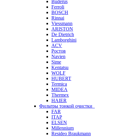
Buderus
Ferroli
BOSCH
Rinnai
Viessmann
ARISTON
De Dietrich
Lamborghini
ACV
Ростов
Navien
Sime
Kentatsu
WOLF
HUBERT
Termica
MIDEA
Thermex
HAIER
Фильтры тонкой очистки
FAR
ITAP
ELSEN
Millennium
Resideo Braukmann