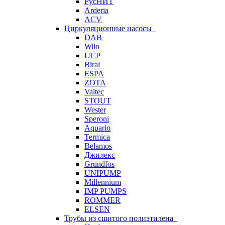
РусНИТ
Arderia
ACV
Циркуляционные насосы
DAB
Wilo
UCP
Biral
ESPA
ZOTA
Valtec
STOUT
Wester
Speroni
Aquario
Termica
Belamos
Джилекс
Grundfos
UNIPUMP
Millennium
IMP PUMPS
ROMMER
ELSEN
Трубы из сшитого полиэтилена