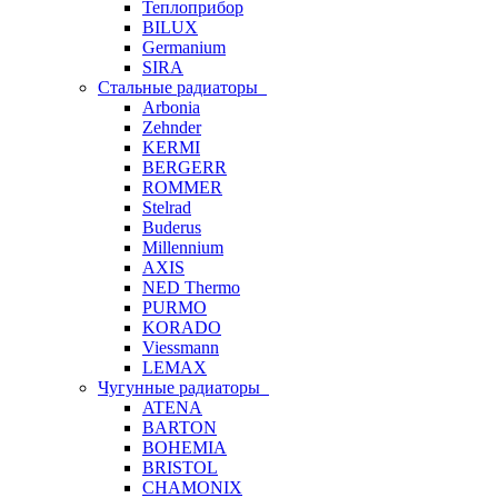
Теплоприбор
BILUX
Germanium
SIRA
Стальные радиаторы
Arbonia
Zehnder
KERMI
BERGERR
ROMMER
Stelrad
Buderus
Millennium
AXIS
NED Thermo
PURMO
KORADO
Viessmann
LEMAX
Чугунные радиаторы
ATENA
BARTON
BOHEMIA
BRISTOL
CHAMONIX