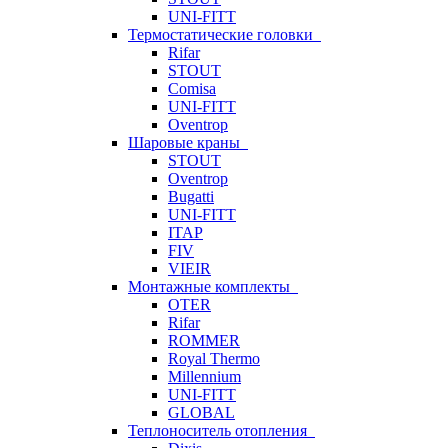
UNI-FITT
Термостатические головки
Rifar
STOUT
Comisa
UNI-FITT
Oventrop
Шаровые краны
STOUT
Oventrop
Bugatti
UNI-FITT
ITAP
FIV
VIEIR
Монтажные комплекты
OTER
Rifar
ROMMER
Royal Thermo
Millennium
UNI-FITT
GLOBAL
Теплоноситель отопления