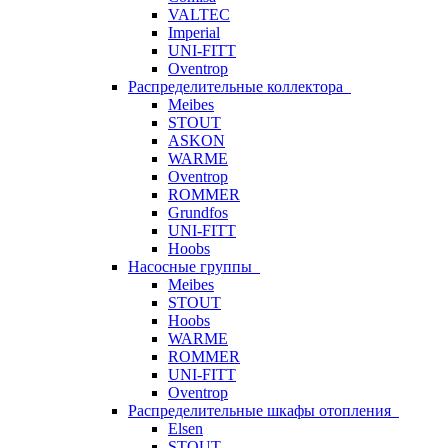
VALTEC
Imperial
UNI-FITT
Oventrop
Распределительные коллектора
Meibes
STOUT
ASKON
WARME
Oventrop
ROMMER
Grundfos
UNI-FITT
Hoobs
Насосные группы
Meibes
STOUT
Hoobs
WARME
ROMMER
UNI-FITT
Oventrop
Распределительные шкафы отопления
Elsen
STOUT