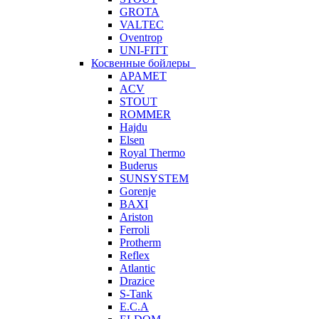
GROTA
VALTEC
Oventrop
UNI-FITT
Косвенные бойлеры
APAMET
ACV
STOUT
ROMMER
Hajdu
Elsen
Royal Thermo
Buderus
SUNSYSTEM
Gorenje
BAXI
Ariston
Ferroli
Protherm
Reflex
Atlantic
Drazice
S-Tank
E.C.A