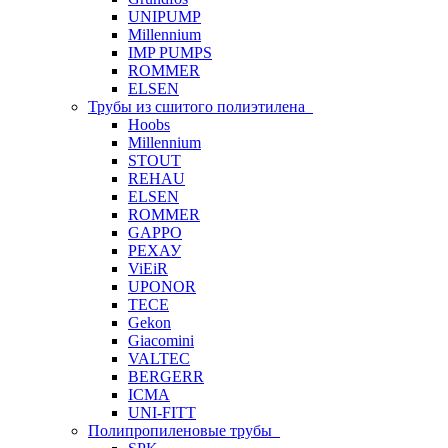
UNIPUMP
Millennium
IMP PUMPS
ROMMER
ELSEN
Трубы из сшитого полиэтилена
Hoobs
Millennium
STOUT
REHAU
ELSEN
ROMMER
GAPPO
РЕХАУ
ViEiR
UPONOR
TECE
Gekon
Giacomini
VALTEC
BERGERR
ICMA
UNI-FITT
Полипропиленовые трубы