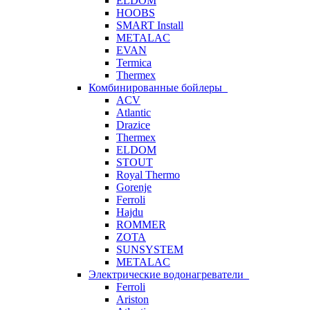
ELDOM
HOOBS
SMART Install
METALAC
EVAN
Termica
Thermex
Комбинированные бойлеры
ACV
Atlantic
Drazice
Thermex
ELDOM
STOUT
Royal Thermo
Gorenje
Ferroli
Hajdu
ROMMER
ZOTA
SUNSYSTEM
METALAC
Электрические водонагреватели
Ferroli
Ariston