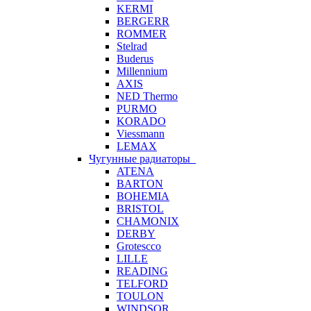
KERMI
BERGERR
ROMMER
Stelrad
Buderus
Millennium
AXIS
NED Thermo
PURMO
KORADO
Viessmann
LEMAX
Чугунные радиаторы
ATENA
BARTON
BOHEMIA
BRISTOL
CHAMONIX
DERBY
Grotescco
LILLE
READING
TELFORD
TOULON
WINDSOR