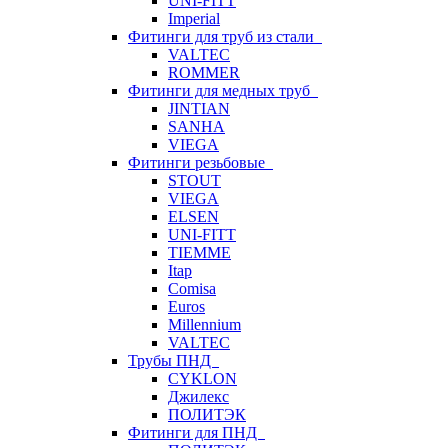
UNI-FITT
Imperial
Фитинги для труб из стали
VALTEC
ROMMER
Фитинги для медных труб
JINTIAN
SANHA
VIEGA
Фитинги резьбовые
STOUT
VIEGA
ELSEN
UNI-FITT
TIEMME
Itap
Comisa
Euros
Millennium
VALTEC
Трубы ПНД
CYKLON
Джилекс
ПОЛИТЭК
Фитинги для ПНД