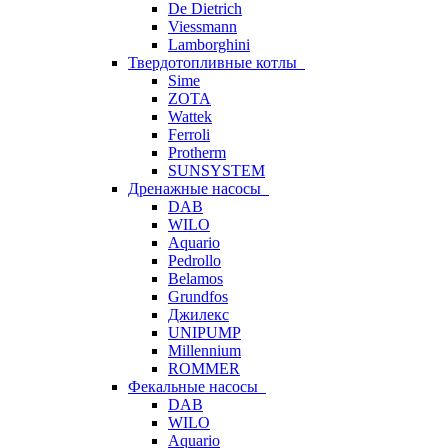
De Dietrich
Viessmann
Lamborghini
Твердотопливные котлы
Sime
ZOTA
Wattek
Ferroli
Protherm
SUNSYSTEM
Дренажные насосы
DAB
WILO
Aquario
Pedrollo
Belamos
Grundfos
Джилекс
UNIPUMP
Millennium
ROMMER
Фекальные насосы
DAB
WILO
Aquario