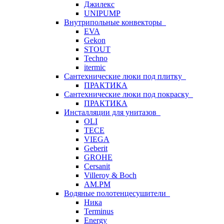
Джилекс
UNIPUMP
Внутрипольные конвекторы
EVA
Gekon
STOUT
Techno
itermic
Сантехнические люки под плитку
ПРАКТИКА
Сантехнические люки под покраску
ПРАКТИКА
Инсталляции для унитазов
OLI
TECE
VIEGA
Geberit
GROHE
Cersanit
Villeroy & Boch
AM.PM
Водяные полотенцесушители
Ника
Terminus
Energy