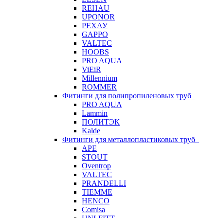
REHAU
UPONOR
РЕХАУ
GAPPO
VALTEC
HOOBS
PRO AQUA
ViEiR
Millennium
ROMMER
Фитинги для полипропиленовых труб
PRO AQUA
Lammin
ПОЛИТЭК
Kalde
Фитинги для металлопластиковых труб
APE
STOUT
Oventrop
VALTEC
PRANDELLI
TIEMME
HENCO
Comisa