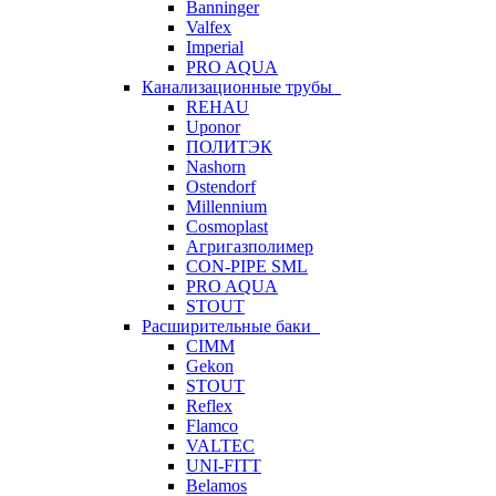
Banninger
Valfex
Imperial
PRO AQUA
Канализационные трубы
REHAU
Uponor
ПОЛИТЭК
Nashorn
Ostendorf
Millennium
Cosmoplast
Агригазполимер
CON-PIPE SML
PRO AQUA
STOUT
Расширительные баки
CIMM
Gekon
STOUT
Reflex
Flamco
VALTEC
UNI-FITT
Belamos