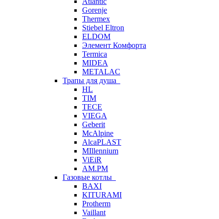
Atlantic
Gorenje
Thermex
Stiebel Eltron
ELDOM
Элемент Комфорта
Termica
MIDEA
METALAC
Трапы для душа
HL
TIM
TECE
VIEGA
Geberit
McAlpine
AlcaPLAST
MIllennium
ViEiR
AM.PM
Газовые котлы
BAXI
KITURAMI
Protherm
Vaillant