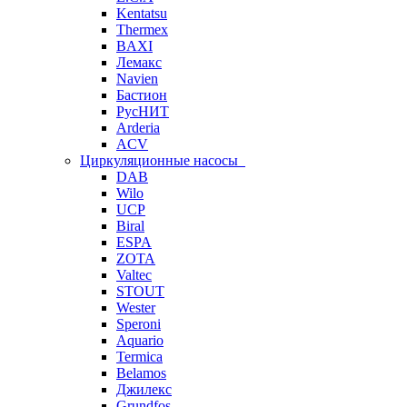
Kentatsu
Thermex
BAXI
Лемакс
Navien
Бастион
РусНИТ
Arderia
ACV
Циркуляционные насосы
DAB
Wilo
UCP
Biral
ESPA
ZOTA
Valtec
STOUT
Wester
Speroni
Aquario
Termica
Belamos
Джилекс
Grundfos