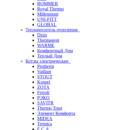
ROMMER
Royal Thermo
Millennium
UNI-FITT
GLOBAL
Теплоноситель отопления
Dixis
Thermagent
WARME
Комфортный Дом
Теплый Дом
Котлы электрические
Protherm
Vaillant
STOUT
Kospel
ZOTA
Ferroli
РЭКО
SAVITR
Thermo Trust
Элемент Комфорта
MIDEA
Termica
E.C.A