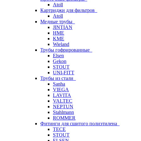
Atoll
Картриджи для фильтров
Atoll
Медные трубы
JINTIAN
HME
KME
Wieland
Трубы гофрированные
Elsen
Gekon
STOUT
UNI-FITT
Трубы из стали
Sanha
VIEGA
LAVITA
VALTEC
NEPTUN
Stahlmann
ROMMER
Фитинги для сшитого полиэтилена
TECE
STOUT
ELSEN