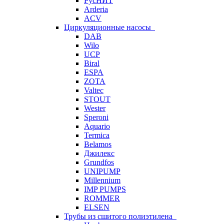
РусНИТ
Arderia
ACV
Циркуляционные насосы
DAB
Wilo
UCP
Biral
ESPA
ZOTA
Valtec
STOUT
Wester
Speroni
Aquario
Termica
Belamos
Джилекс
Grundfos
UNIPUMP
Millennium
IMP PUMPS
ROMMER
ELSEN
Трубы из сшитого полиэтилена