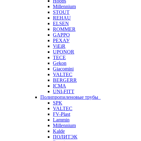
Hoobs
Millennium
STOUT
REHAU
ELSEN
ROMMER
GAPPO
РЕХАУ
ViEiR
UPONOR
TECE
Gekon
Giacomini
VALTEC
BERGERR
ICMA
UNI-FITT
Полипропиленовые трубы
SPK
VALTEC
FV-Plast
Lammin
Millennium
Kalde
ПОЛИТЭК