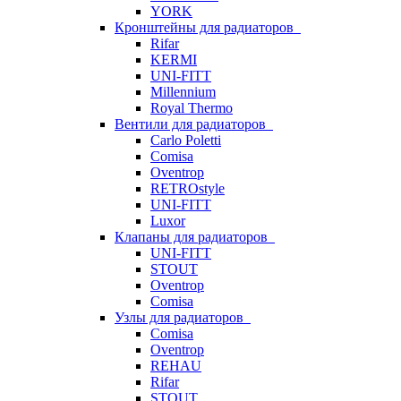
YORK
Кронштейны для радиаторов
Rifar
KERMI
UNI-FITT
Millennium
Royal Thermo
Вентили для радиаторов
Carlo Poletti
Comisa
Oventrop
RETROstyle
UNI-FITT
Luxor
Клапаны для радиаторов
UNI-FITT
STOUT
Oventrop
Comisa
Узлы для радиаторов
Comisa
Oventrop
REHAU
Rifar
STOUT