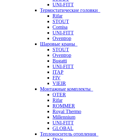
UNI-FITT
Термостатические головки
Rifar
STOUT
Comisa
UNI-FITT
Oventrop
Шаровые краны
STOUT
Oventrop
Bugatti
UNI-FITT
ITAP
FIV
VIEIR
Монтажные комплекты
OTER
Rifar
ROMMER
Royal Thermo
Millennium
UNI-FITT
GLOBAL
Теплоноситель отопления
Dixis