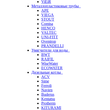
ViEiR
Металлопластиковые трубы
APE
VIEGA
STOUT
Comisa
HENCO
VALTEC
UNI-FITT
Oventrop
PRANDELLI
Умягчители для воды
BWT
RAIFIL
WiseWater
ECOWATER
Дизельные котлы
ACV
Sime
Ferroli
Navien
Buderus
Kentatsu
Protherm
KITURAMI