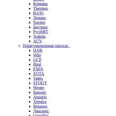
Kentatsu
Thermex
BAXI
Лемакс
Navien
Бастион
РусНИТ
Arderia
ACV
Циркуляционные насосы
DAB
Wilo
UCP
Biral
ESPA
ZOTA
Valtec
STOUT
Wester
Speroni
Aquario
Termica
Belamos
Джилекс
Grundfos