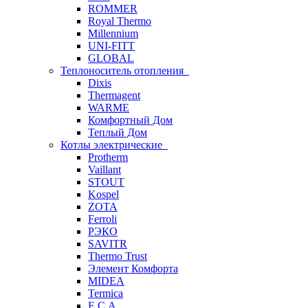
ROMMER
Royal Thermo
Millennium
UNI-FITT
GLOBAL
Теплоноситель отопления
Dixis
Thermagent
WARME
Комфортный Дом
Теплый Дом
Котлы электрические
Protherm
Vaillant
STOUT
Kospel
ZOTA
Ferroli
РЭКО
SAVITR
Thermo Trust
Элемент Комфорта
MIDEA
Termica
E.C.A