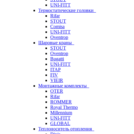
UNI-FITT
Термостатические головки
Rifar
STOUT
Comisa
UNI-FITT
Oventrop
Шаровые краны
STOUT
Oventrop
Bugatti
UNI-FITT
ITAP
FIV
VIEIR
Монтажные комплекты
OTER
Rifar
ROMMER
Royal Thermo
Millennium
UNI-FITT
GLOBAL
Теплоноситель отопления