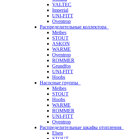
VALTEC
Imperial
UNI-FITT
Oventrop
Распределительные коллектора
Meibes
STOUT
ASKON
WARME
Oventrop
ROMMER
Grundfos
UNI-FITT
Hoobs
Насосные группы
Meibes
STOUT
Hoobs
WARME
ROMMER
UNI-FITT
Oventrop
Распределительные шкафы отопления
Elsen
STOUT