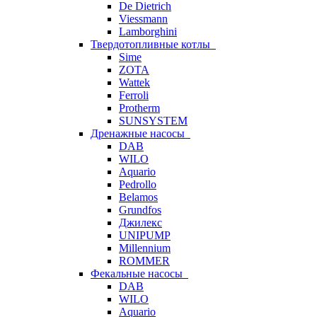
De Dietrich
Viessmann
Lamborghini
Твердотопливные котлы
Sime
ZOTA
Wattek
Ferroli
Protherm
SUNSYSTEM
Дренажные насосы
DAB
WILO
Aquario
Pedrollo
Belamos
Grundfos
Джилекс
UNIPUMP
Millennium
ROMMER
Фекальные насосы
DAB
WILO
Aquario