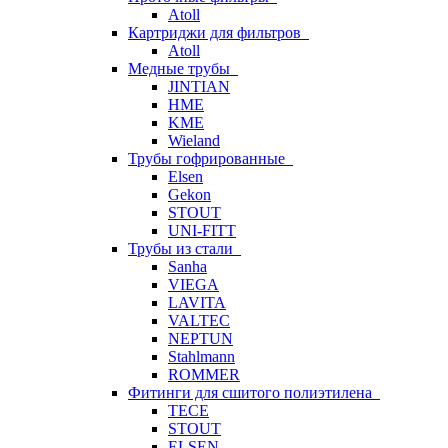
Atoll
Картриджи для фильтров
Atoll
Медные трубы
JINTIAN
HME
KME
Wieland
Трубы гофрированные
Elsen
Gekon
STOUT
UNI-FITT
Трубы из стали
Sanha
VIEGA
LAVITA
VALTEC
NEPTUN
Stahlmann
ROMMER
Фитинги для сшитого полиэтилена
TECE
STOUT
ELSEN