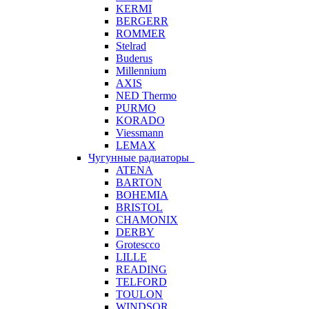
KERMI
BERGERR
ROMMER
Stelrad
Buderus
Millennium
AXIS
NED Thermo
PURMO
KORADO
Viessmann
LEMAX
Чугунные радиаторы
ATENA
BARTON
BOHEMIA
BRISTOL
CHAMONIX
DERBY
Grotescco
LILLE
READING
TELFORD
TOULON
WINDSOR