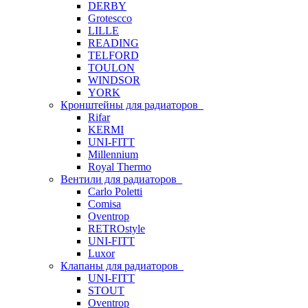
DERBY
Grotescco
LILLE
READING
TELFORD
TOULON
WINDSOR
YORK
Кронштейны для радиаторов
Rifar
KERMI
UNI-FITT
Millennium
Royal Thermo
Вентили для радиаторов
Carlo Poletti
Comisa
Oventrop
RETROstyle
UNI-FITT
Luxor
Клапаны для радиаторов
UNI-FITT
STOUT
Oventrop