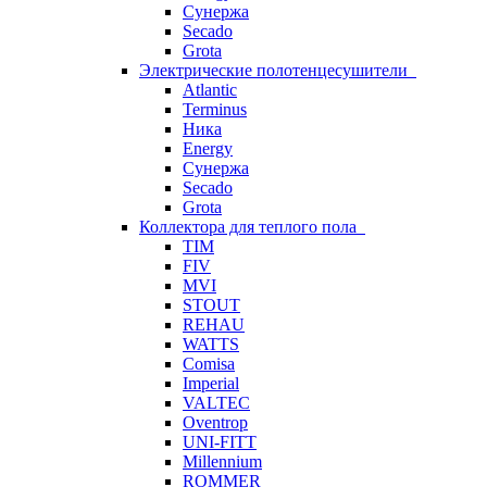
Сунержа
Secado
Grota
Электрические полотенцесушители
Atlantic
Terminus
Ника
Energy
Сунержа
Secado
Grota
Коллектора для теплого пола
TIM
FIV
MVI
STOUT
REHAU
WATTS
Comisa
Imperial
VALTEC
Oventrop
UNI-FITT
Millennium
ROMMER