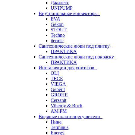
Джилекс
UNIPUMP
Внутрипольные конвекторы
EVA
Gekon
STOUT
Techno
itermic
Сантехнические люки под плитку
ПРАКТИКА
Сантехнические люки под покраску
ПРАКТИКА
Инсталляции для унитазов
OLI
TECE
VIEGA
Geberit
GROHE
Cersanit
Villeroy & Boch
AM.PM
Водяные полотенцесушители
Ника
Terminus
Energy