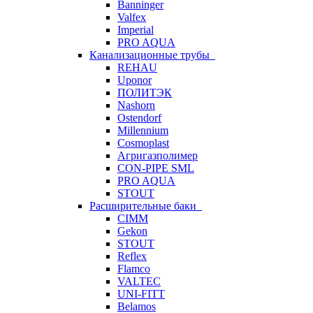
Banninger
Valfex
Imperial
PRO AQUA
Канализационные трубы
REHAU
Uponor
ПОЛИТЭК
Nashorn
Ostendorf
Millennium
Cosmoplast
Агригазполимер
CON-PIPE SML
PRO AQUA
STOUT
Расширительные баки
CIMM
Gekon
STOUT
Reflex
Flamco
VALTEC
UNI-FITT
Belamos