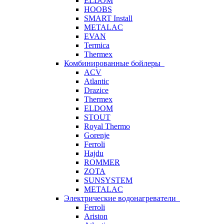
ELDOM
HOOBS
SMART Install
METALAC
EVAN
Termica
Thermex
Комбинированные бойлеры
ACV
Atlantic
Drazice
Thermex
ELDOM
STOUT
Royal Thermo
Gorenje
Ferroli
Hajdu
ROMMER
ZOTA
SUNSYSTEM
METALAC
Электрические водонагреватели
Ferroli
Ariston