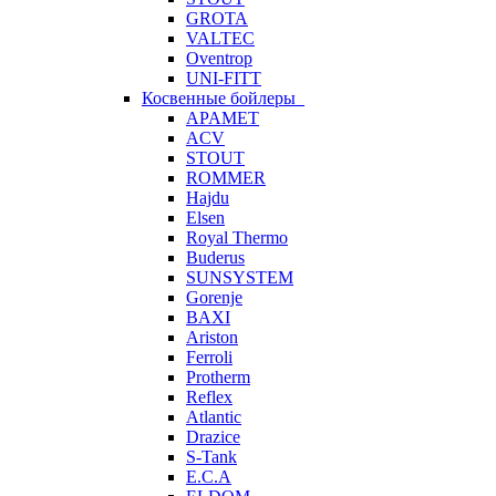
GROTA
VALTEC
Oventrop
UNI-FITT
Косвенные бойлеры
APAMET
ACV
STOUT
ROMMER
Hajdu
Elsen
Royal Thermo
Buderus
SUNSYSTEM
Gorenje
BAXI
Ariston
Ferroli
Protherm
Reflex
Atlantic
Drazice
S-Tank
E.C.A