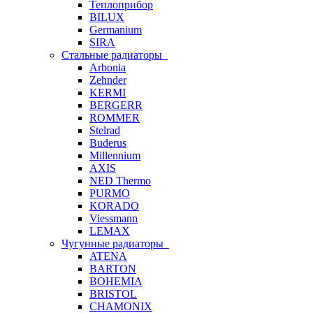
Теплоприбор
BILUX
Germanium
SIRA
Стальные радиаторы
Arbonia
Zehnder
KERMI
BERGERR
ROMMER
Stelrad
Buderus
Millennium
AXIS
NED Thermo
PURMO
KORADO
Viessmann
LEMAX
Чугунные радиаторы
ATENA
BARTON
BOHEMIA
BRISTOL
CHAMONIX