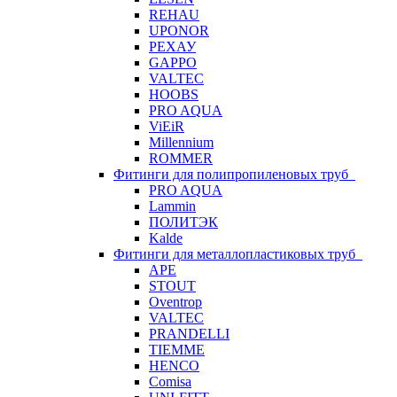
REHAU
UPONOR
РЕХАУ
GAPPO
VALTEC
HOOBS
PRO AQUA
ViEiR
Millennium
ROMMER
Фитинги для полипропиленовых труб
PRO AQUA
Lammin
ПОЛИТЭК
Kalde
Фитинги для металлопластиковых труб
APE
STOUT
Oventrop
VALTEC
PRANDELLI
TIEMME
HENCO
Comisa