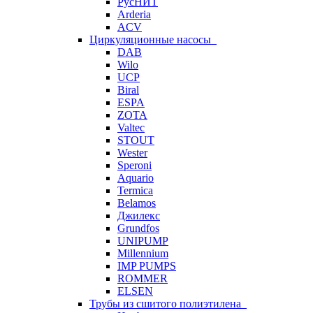
РусНИТ
Arderia
ACV
Циркуляционные насосы
DAB
Wilo
UCP
Biral
ESPA
ZOTA
Valtec
STOUT
Wester
Speroni
Aquario
Termica
Belamos
Джилекс
Grundfos
UNIPUMP
Millennium
IMP PUMPS
ROMMER
ELSEN
Трубы из сшитого полиэтилена