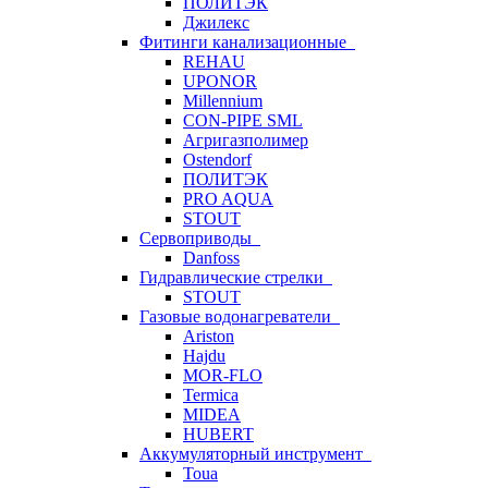
ПОЛИТЭК
Джилекс
Фитинги канализационные
REHAU
UPONOR
Millennium
CON-PIPE SML
Агригазполимер
Ostendorf
ПОЛИТЭК
PRO AQUA
STOUT
Сервоприводы
Danfoss
Гидравлические стрелки
STOUT
Газовые водонагреватели
Ariston
Hajdu
MOR-FLO
Termica
MIDEA
HUBERT
Аккумуляторный инструмент
Toua