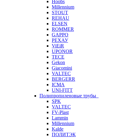
Hoobs
Millennium
STOUT
REHAU
ELSEN
ROMMER
GAPPO
РЕХАУ
ViEiR
UPONOR
TECE
Gekon
Giacomini
VALTEC
BERGERR
ICMA
UNI-FITT
Полипропиленовые трубы
SPK
VALTEC
FV-Plast
Lammin
Millennium
Kalde
ПОЛИТЭК