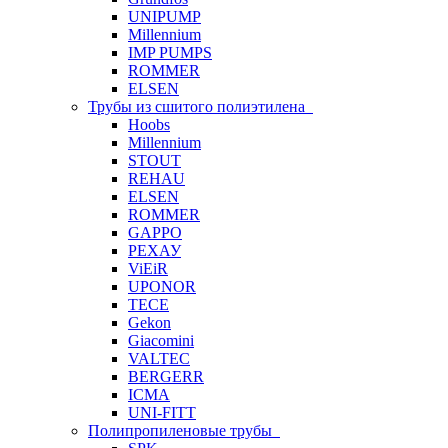
UNIPUMP
Millennium
IMP PUMPS
ROMMER
ELSEN
Трубы из сшитого полиэтилена
Hoobs
Millennium
STOUT
REHAU
ELSEN
ROMMER
GAPPO
РЕХАУ
ViEiR
UPONOR
TECE
Gekon
Giacomini
VALTEC
BERGERR
ICMA
UNI-FITT
Полипропиленовые трубы