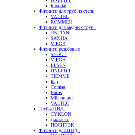
UNI-FITT
Imperial
Фитинги для труб из стали
VALTEC
ROMMER
Фитинги для медных труб
JINTIAN
SANHA
VIEGA
Фитинги резьбовые
STOUT
VIEGA
ELSEN
UNI-FITT
TIEMME
Itap
Comisa
Euros
Millennium
VALTEC
Трубы ПНД
CYKLON
Джилекс
ПОЛИТЭК
Фитинги для ПНД