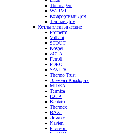
Dixis
Thermagent
WARME
Комфортный Дом
Теплый Дом
Котлы электрические
Protherm
Vaillant
STOUT
Kospel
ZOTA
Ferroli
РЭКО
SAVITR
Thermo Trust
Элемент Комфорта
MIDEA
Termica
E.C.A
Kentatsu
Thermex
BAXI
Лемакс
Navien
Бастион