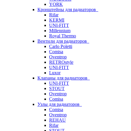
YORK
Кронштейны для радиаторов
Rifar
KERMI
UNI-FITT
Millennium
Royal Thermo
Вентили для радиаторов
Carlo Poletti
Comisa
Oventrop
RETROstyle
UNI-FITT
Luxor
Клапаны для радиаторов
UNI-FITT
STOUT
Oventrop
Comisa
Узлы для радиаторов
Comisa
Oventrop
REHAU
Rifar
STOUT