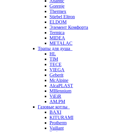
Atlantic
Gorenje
Thermex
Stiebel Eltron
ELDOM
Элемент Комфорта
Termica
MIDEA
METALAC
Трапы для душа
HL
TIM
TECE
VIEGA
Geberit
McAlpine
AlcaPLAST
MIllennium
ViEiR
AM.PM
Газовые котлы
BAXI
KITURAMI
Protherm
Vaillant