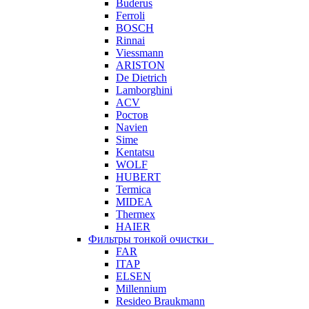
Buderus
Ferroli
BOSCH
Rinnai
Viessmann
ARISTON
De Dietrich
Lamborghini
ACV
Ростов
Navien
Sime
Kentatsu
WOLF
HUBERT
Termica
MIDEA
Thermex
HAIER
Фильтры тонкой очистки
FAR
ITAP
ELSEN
Millennium
Resideo Braukmann