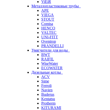
ViEiR
Металлопластиковые трубы
APE
VIEGA
STOUT
Comisa
HENCO
VALTEC
UNI-FITT
Oventrop
PRANDELLI
Умягчители для воды
BWT
RAIFIL
WiseWater
ECOWATER
Дизельные котлы
ACV
Sime
Ferroli
Navien
Buderus
Kentatsu
Protherm
KITURAMI