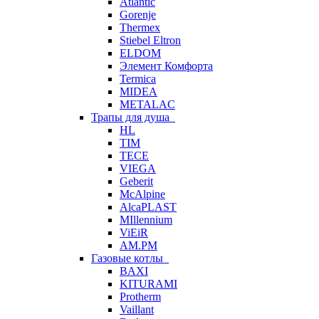
Atlantic
Gorenje
Thermex
Stiebel Eltron
ELDOM
Элемент Комфорта
Termica
MIDEA
METALAC
Трапы для душа
HL
TIM
TECE
VIEGA
Geberit
McAlpine
AlcaPLAST
MIllennium
ViEiR
AM.PM
Газовые котлы
BAXI
KITURAMI
Protherm
Vaillant