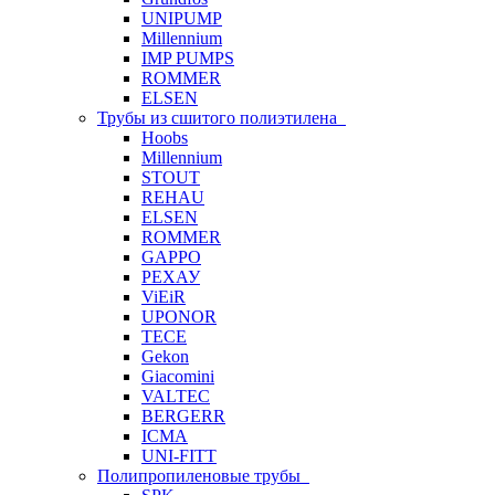
UNIPUMP
Millennium
IMP PUMPS
ROMMER
ELSEN
Трубы из сшитого полиэтилена
Hoobs
Millennium
STOUT
REHAU
ELSEN
ROMMER
GAPPO
РЕХАУ
ViEiR
UPONOR
TECE
Gekon
Giacomini
VALTEC
BERGERR
ICMA
UNI-FITT
Полипропиленовые трубы