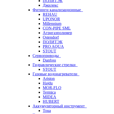
ПОЛИТЭК
Джилекс
Фитинги канализационные
REHAU
UPONOR
Millennium
CON-PIPE SML
Агригазполимер
Ostendorf
ПОЛИТЭК
PRO AQUA
STOUT
Сервоприводы
Danfoss
Гидравлические стрелки
STOUT
Газовые водонагреватели
Ariston
Hajdu
MOR-FLO
Termica
MIDEA
HUBERT
Аккумуляторный инструмент
Toua