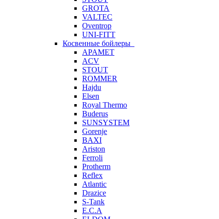
GROTA
VALTEC
Oventrop
UNI-FITT
Косвенные бойлеры
APAMET
ACV
STOUT
ROMMER
Hajdu
Elsen
Royal Thermo
Buderus
SUNSYSTEM
Gorenje
BAXI
Ariston
Ferroli
Protherm
Reflex
Atlantic
Drazice
S-Tank
E.C.A