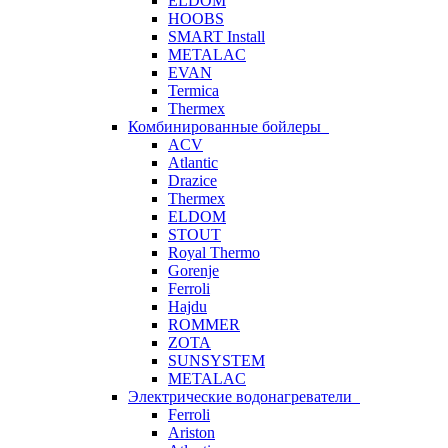
ELDOM
HOOBS
SMART Install
METALAC
EVAN
Termica
Thermex
Комбинированные бойлеры
ACV
Atlantic
Drazice
Thermex
ELDOM
STOUT
Royal Thermo
Gorenje
Ferroli
Hajdu
ROMMER
ZOTA
SUNSYSTEM
METALAC
Электрические водонагреватели
Ferroli
Ariston