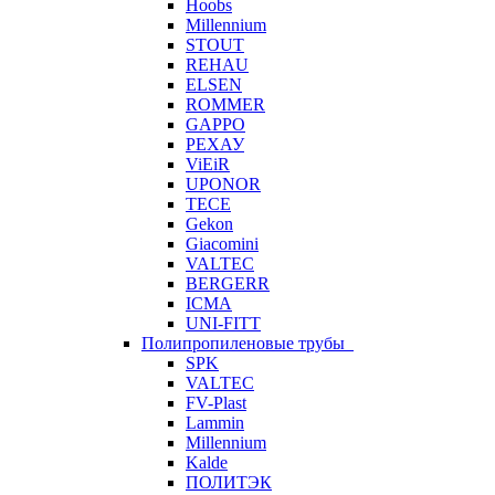
Hoobs
Millennium
STOUT
REHAU
ELSEN
ROMMER
GAPPO
РЕХАУ
ViEiR
UPONOR
TECE
Gekon
Giacomini
VALTEC
BERGERR
ICMA
UNI-FITT
Полипропиленовые трубы
SPK
VALTEC
FV-Plast
Lammin
Millennium
Kalde
ПОЛИТЭК