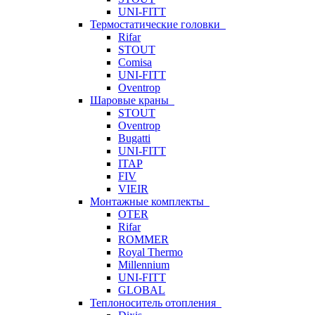
UNI-FITT
Термостатические головки
Rifar
STOUT
Comisa
UNI-FITT
Oventrop
Шаровые краны
STOUT
Oventrop
Bugatti
UNI-FITT
ITAP
FIV
VIEIR
Монтажные комплекты
OTER
Rifar
ROMMER
Royal Thermo
Millennium
UNI-FITT
GLOBAL
Теплоноситель отопления