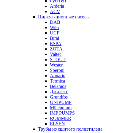
РусНИТ
Arderia
ACV
Циркуляционные насосы
DAB
Wilo
UCP
Biral
ESPA
ZOTA
Valtec
STOUT
Wester
Speroni
Aquario
Termica
Belamos
Джилекс
Grundfos
UNIPUMP
Millennium
IMP PUMPS
ROMMER
ELSEN
Трубы из сшитого полиэтилена