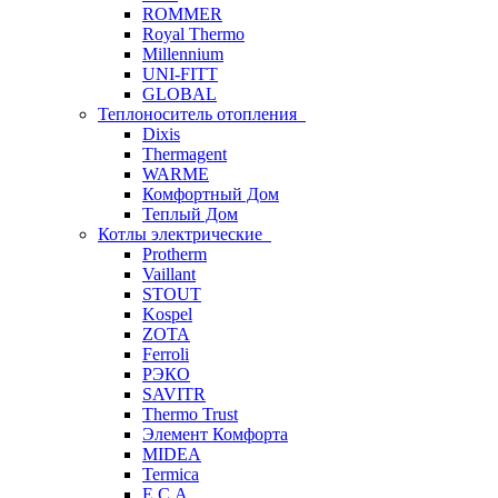
ROMMER
Royal Thermo
Millennium
UNI-FITT
GLOBAL
Теплоноситель отопления
Dixis
Thermagent
WARME
Комфортный Дом
Теплый Дом
Котлы электрические
Protherm
Vaillant
STOUT
Kospel
ZOTA
Ferroli
РЭКО
SAVITR
Thermo Trust
Элемент Комфорта
MIDEA
Termica
E.C.A