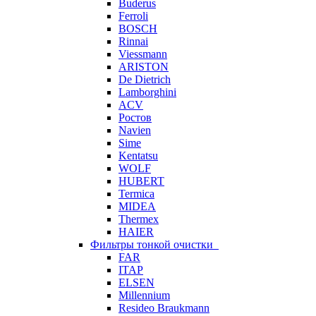
Buderus
Ferroli
BOSCH
Rinnai
Viessmann
ARISTON
De Dietrich
Lamborghini
ACV
Ростов
Navien
Sime
Kentatsu
WOLF
HUBERT
Termica
MIDEA
Thermex
HAIER
Фильтры тонкой очистки
FAR
ITAP
ELSEN
Millennium
Resideo Braukmann