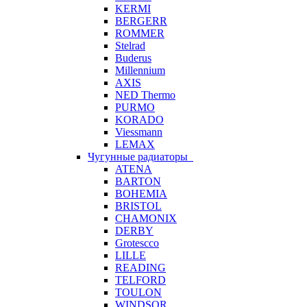
KERMI
BERGERR
ROMMER
Stelrad
Buderus
Millennium
AXIS
NED Thermo
PURMO
KORADO
Viessmann
LEMAX
Чугунные радиаторы
ATENA
BARTON
BOHEMIA
BRISTOL
CHAMONIX
DERBY
Grotescco
LILLE
READING
TELFORD
TOULON
WINDSOR