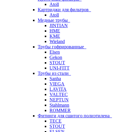
Atoll
Картриджи для фильтров
Atoll
Медные трубы
JINTIAN
HME
KME
Wieland
Трубы гофрированные
Elsen
Gekon
STOUT
UNI-FITT
Трубы из стали
Sanha
VIEGA
LAVITA
VALTEC
NEPTUN
Stahlmann
ROMMER
Фитинги для сшитого полиэтилена
TECE
STOUT
ELSEN