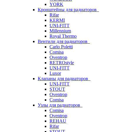
YORK
Кронштейны для радиаторов
Rifar
KERMI
UNI-FITT
Millennium
Royal Thermo
Вентили для радиаторов
Carlo Poletti
Comisa
Oventrop
RETROstyle
UNI-FITT
Luxor
Клапаны для радиаторов
UNI-FITT
STOUT
Oventrop
Comisa
Узлы для радиаторов
Comisa
Oventrop
REHAU
Rifar
STOUT