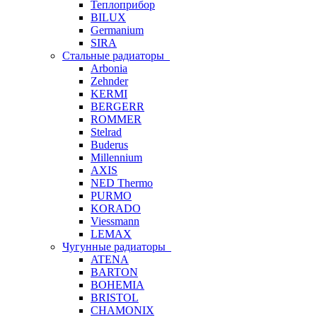
Теплоприбор
BILUX
Germanium
SIRA
Стальные радиаторы
Arbonia
Zehnder
KERMI
BERGERR
ROMMER
Stelrad
Buderus
Millennium
AXIS
NED Thermo
PURMO
KORADO
Viessmann
LEMAX
Чугунные радиаторы
ATENA
BARTON
BOHEMIA
BRISTOL
CHAMONIX