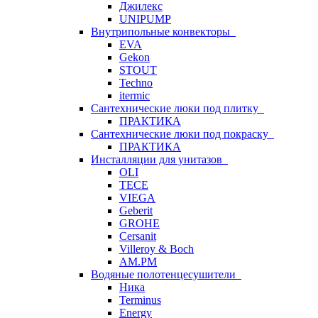
Джилекс
UNIPUMP
Внутрипольные конвекторы
EVA
Gekon
STOUT
Techno
itermic
Сантехнические люки под плитку
ПРАКТИКА
Сантехнические люки под покраску
ПРАКТИКА
Инсталляции для унитазов
OLI
TECE
VIEGA
Geberit
GROHE
Cersanit
Villeroy & Boch
AM.PM
Водяные полотенцесушители
Ника
Terminus
Energy