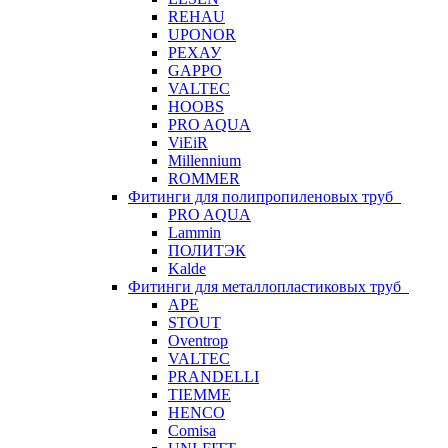
REHAU
UPONOR
РЕХАУ
GAPPO
VALTEC
HOOBS
PRO AQUA
ViEiR
Millennium
ROMMER
Фитинги для полипропиленовых труб
PRO AQUA
Lammin
ПОЛИТЭК
Kalde
Фитинги для металлопластиковых труб
APE
STOUT
Oventrop
VALTEC
PRANDELLI
TIEMME
HENCO
Comisa