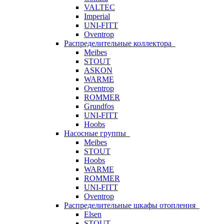
VALTEC
Imperial
UNI-FITT
Oventrop
Распределительные коллектора
Meibes
STOUT
ASKON
WARME
Oventrop
ROMMER
Grundfos
UNI-FITT
Hoobs
Насосные группы
Meibes
STOUT
Hoobs
WARME
ROMMER
UNI-FITT
Oventrop
Распределительные шкафы отопления
Elsen
STOUT