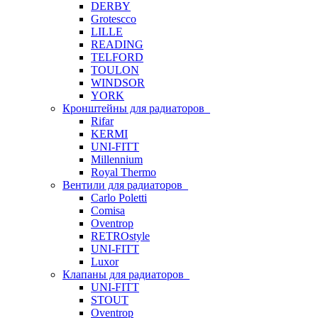
DERBY
Grotescco
LILLE
READING
TELFORD
TOULON
WINDSOR
YORK
Кронштейны для радиаторов
Rifar
KERMI
UNI-FITT
Millennium
Royal Thermo
Вентили для радиаторов
Carlo Poletti
Comisa
Oventrop
RETROstyle
UNI-FITT
Luxor
Клапаны для радиаторов
UNI-FITT
STOUT
Oventrop