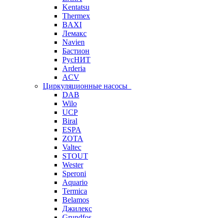
Kentatsu
Thermex
BAXI
Лемакс
Navien
Бастион
РусНИТ
Arderia
ACV
Циркуляционные насосы
DAB
Wilo
UCP
Biral
ESPA
ZOTA
Valtec
STOUT
Wester
Speroni
Aquario
Termica
Belamos
Джилекс
Grundfos