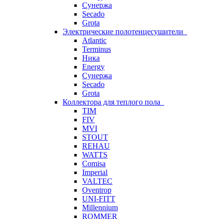
Сунержа
Secado
Grota
Электрические полотенцесушители
Atlantic
Terminus
Ника
Energy
Сунержа
Secado
Grota
Коллектора для теплого пола
TIM
FIV
MVI
STOUT
REHAU
WATTS
Comisa
Imperial
VALTEC
Oventrop
UNI-FITT
Millennium
ROMMER