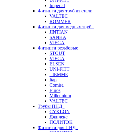
UNI-FITT
Imperial
Фитинги для труб из стали
VALTEC
ROMMER
Фитинги для медных труб
JINTIAN
SANHA
VIEGA
Фитинги резьбовые
STOUT
VIEGA
ELSEN
UNI-FITT
TIEMME
Itap
Comisa
Euros
Millennium
VALTEC
Трубы ПНД
CYKLON
Джилекс
ПОЛИТЭК
Фитинги для ПНД