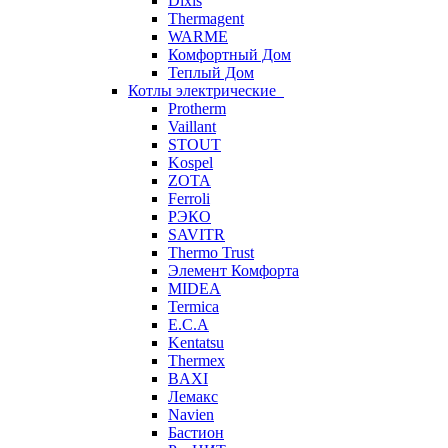
Dixis
Thermagent
WARME
Комфортный Дом
Теплый Дом
Котлы электрические
Protherm
Vaillant
STOUT
Kospel
ZOTA
Ferroli
РЭКО
SAVITR
Thermo Trust
Элемент Комфорта
MIDEA
Termica
E.C.A
Kentatsu
Thermex
BAXI
Лемакс
Navien
Бастион