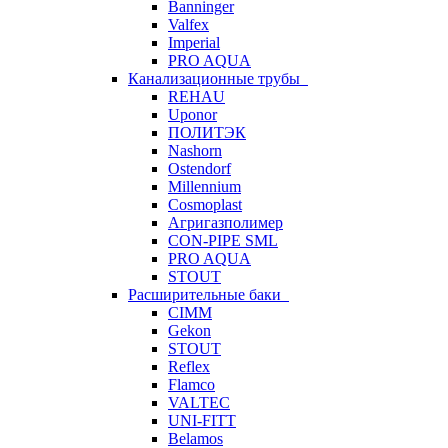
Banninger
Valfex
Imperial
PRO AQUA
Канализационные трубы
REHAU
Uponor
ПОЛИТЭК
Nashorn
Ostendorf
Millennium
Cosmoplast
Агригазполимер
CON-PIPE SML
PRO AQUA
STOUT
Расширительные баки
CIMM
Gekon
STOUT
Reflex
Flamco
VALTEC
UNI-FITT
Belamos