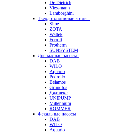
De Dietrich
Viessmann
Lamborghini
Твердотопливные котлы
Sime
ZOTA
Wattek
Ferroli
Protherm
SUNSYSTEM
Дренажные насосы
DAB
WILO
Aquario
Pedrollo
Belamos
Grundfos
Джилекс
UNIPUMP
Millennium
ROMMER
Фекальные насосы
DAB
WILO
Aquario