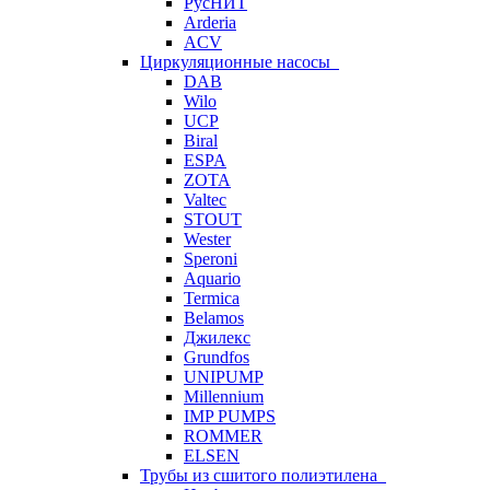
РусНИТ
Arderia
ACV
Циркуляционные насосы
DAB
Wilo
UCP
Biral
ESPA
ZOTA
Valtec
STOUT
Wester
Speroni
Aquario
Termica
Belamos
Джилекс
Grundfos
UNIPUMP
Millennium
IMP PUMPS
ROMMER
ELSEN
Трубы из сшитого полиэтилена