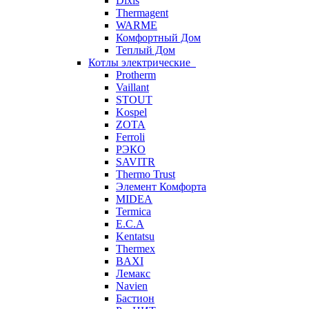
Dixis
Thermagent
WARME
Комфортный Дом
Теплый Дом
Котлы электрические
Protherm
Vaillant
STOUT
Kospel
ZOTA
Ferroli
РЭКО
SAVITR
Thermo Trust
Элемент Комфорта
MIDEA
Termica
E.C.A
Kentatsu
Thermex
BAXI
Лемакс
Navien
Бастион