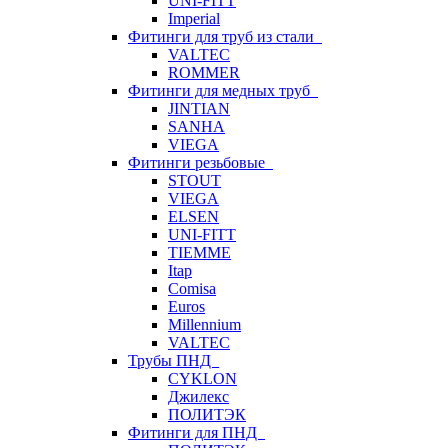
UNI-FITT
Imperial
Фитинги для труб из стали
VALTEC
ROMMER
Фитинги для медных труб
JINTIAN
SANHA
VIEGA
Фитинги резьбовые
STOUT
VIEGA
ELSEN
UNI-FITT
TIEMME
Itap
Comisa
Euros
Millennium
VALTEC
Трубы ПНД
CYKLON
Джилекс
ПОЛИТЭК
Фитинги для ПНД