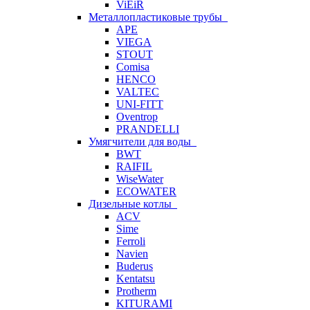
ViEiR
Металлопластиковые трубы
APE
VIEGA
STOUT
Comisa
HENCO
VALTEC
UNI-FITT
Oventrop
PRANDELLI
Умягчители для воды
BWT
RAIFIL
WiseWater
ECOWATER
Дизельные котлы
ACV
Sime
Ferroli
Navien
Buderus
Kentatsu
Protherm
KITURAMI