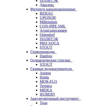
ПОЛИТЭК
Джилекс
Фитинги канализационные
REHAU
UPONOR
Millennium
CON-PIPE SML
Агригазполимер
Ostendorf
ПОЛИТЭК
PRO AQUA
STOUT
Сервоприводы
Danfoss
Гидравлические стрелки
STOUT
Газовые водонагреватели
Ariston
Hajdu
MOR-FLO
Termica
MIDEA
HUBERT
Аккумуляторный инструмент
Toua