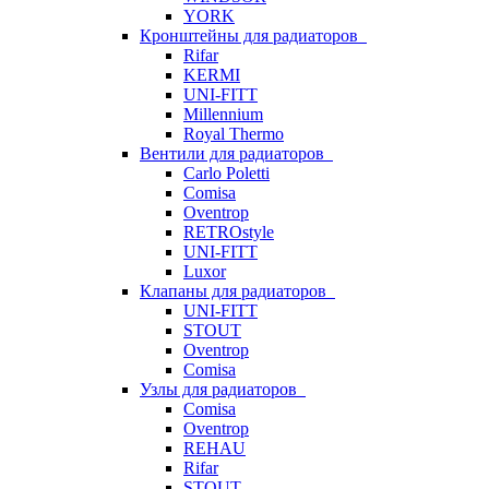
YORK
Кронштейны для радиаторов
Rifar
KERMI
UNI-FITT
Millennium
Royal Thermo
Вентили для радиаторов
Carlo Poletti
Comisa
Oventrop
RETROstyle
UNI-FITT
Luxor
Клапаны для радиаторов
UNI-FITT
STOUT
Oventrop
Comisa
Узлы для радиаторов
Comisa
Oventrop
REHAU
Rifar
STOUT