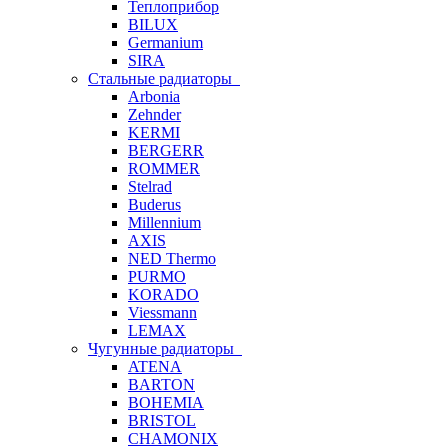
Теплоприбор
BILUX
Germanium
SIRA
Стальные радиаторы
Arbonia
Zehnder
KERMI
BERGERR
ROMMER
Stelrad
Buderus
Millennium
AXIS
NED Thermo
PURMO
KORADO
Viessmann
LEMAX
Чугунные радиаторы
ATENA
BARTON
BOHEMIA
BRISTOL
CHAMONIX