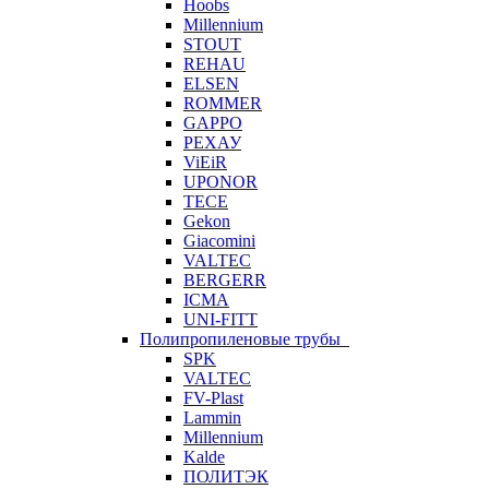
Hoobs
Millennium
STOUT
REHAU
ELSEN
ROMMER
GAPPO
РЕХАУ
ViEiR
UPONOR
TECE
Gekon
Giacomini
VALTEC
BERGERR
ICMA
UNI-FITT
Полипропиленовые трубы
SPK
VALTEC
FV-Plast
Lammin
Millennium
Kalde
ПОЛИТЭК