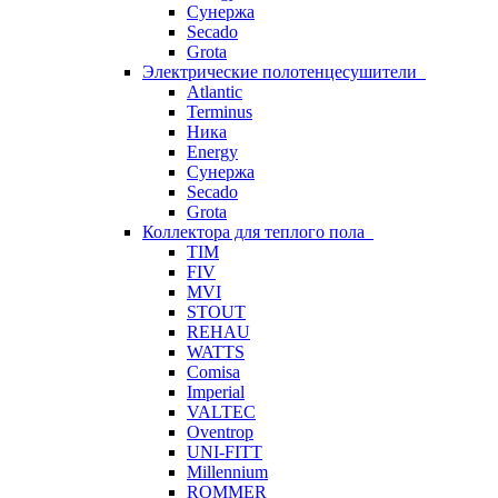
Сунержа
Secado
Grota
Электрические полотенцесушители
Atlantic
Terminus
Ника
Energy
Сунержа
Secado
Grota
Коллектора для теплого пола
TIM
FIV
MVI
STOUT
REHAU
WATTS
Comisa
Imperial
VALTEC
Oventrop
UNI-FITT
Millennium
ROMMER