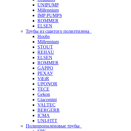
UNIPUMP
Millennium
IMP PUMPS
ROMMER
ELSEN
Трубы из сшитого полиэтилена
Hoobs
Millennium
STOUT
REHAU
ELSEN
ROMMER
GAPPO
РЕХАУ
ViEiR
UPONOR
TECE
Gekon
Giacomini
VALTEC
BERGERR
ICMA
UNI-FITT
Полипропиленовые трубы