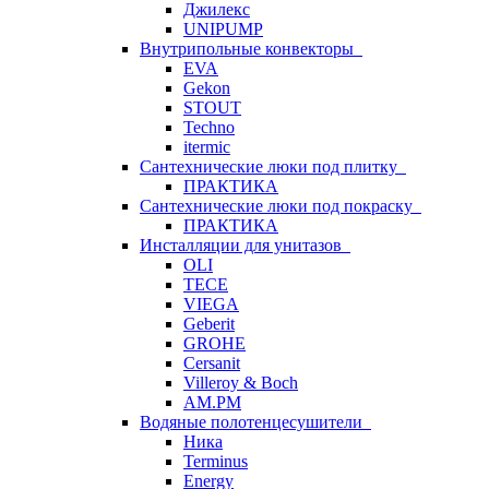
Джилекс
UNIPUMP
Внутрипольные конвекторы
EVA
Gekon
STOUT
Techno
itermic
Сантехнические люки под плитку
ПРАКТИКА
Сантехнические люки под покраску
ПРАКТИКА
Инсталляции для унитазов
OLI
TECE
VIEGA
Geberit
GROHE
Cersanit
Villeroy & Boch
AM.PM
Водяные полотенцесушители
Ника
Terminus
Energy