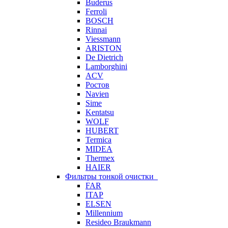
Buderus
Ferroli
BOSCH
Rinnai
Viessmann
ARISTON
De Dietrich
Lamborghini
ACV
Ростов
Navien
Sime
Kentatsu
WOLF
HUBERT
Termica
MIDEA
Thermex
HAIER
Фильтры тонкой очистки
FAR
ITAP
ELSEN
Millennium
Resideo Braukmann