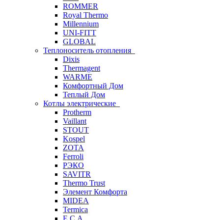
ROMMER
Royal Thermo
Millennium
UNI-FITT
GLOBAL
Теплоноситель отопления
Dixis
Thermagent
WARME
Комфортный Дом
Теплый Дом
Котлы электрические
Protherm
Vaillant
STOUT
Kospel
ZOTA
Ferroli
РЭКО
SAVITR
Thermo Trust
Элемент Комфорта
MIDEA
Termica
E.C.A