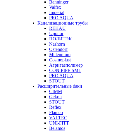
Banninger
Valfex
Imperial
PRO AQUA
Канализационные трубы
REHAU
Uponor
ПОЛИТЭК
Nashorn
Ostendorf
Millennium
Cosmoplast
Агригазполимер
CON-PIPE SML
PRO AQUA
STOUT
Расширительные баки
CIMM
Gekon
STOUT
Reflex
Flamco
VALTEC
UNI-FITT
Belamos