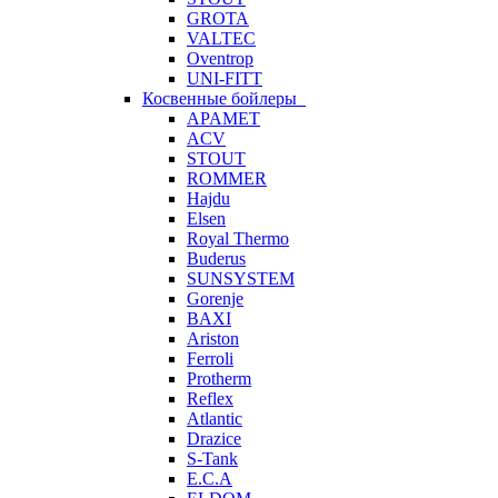
GROTA
VALTEC
Oventrop
UNI-FITT
Косвенные бойлеры
APAMET
ACV
STOUT
ROMMER
Hajdu
Elsen
Royal Thermo
Buderus
SUNSYSTEM
Gorenje
BAXI
Ariston
Ferroli
Protherm
Reflex
Atlantic
Drazice
S-Tank
E.C.A