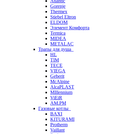
Atlantic
Gorenje
Thermex
Stiebel Eltron
ELDOM
Элемент Комфорта
Termica
MIDEA
METALAC
Трапы для душа
HL
TIM
TECE
VIEGA
Geberit
McAlpine
AlcaPLAST
MIllennium
ViEiR
AM.PM
Газовые котлы
BAXI
KITURAMI
Protherm
Vaillant