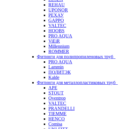
REHAU
UPONOR
РЕХАУ
GAPPO
VALTEC
HOOBS
PRO AQUA
ViEiR
Millennium
ROMMER
Фитинги для полипропиленовых труб
PRO AQUA
Lammin
ПОЛИТЭК
Kalde
Фитинги для металлопластиковых труб
APE
STOUT
Oventrop
VALTEC
PRANDELLI
TIEMME
HENCO
Comisa