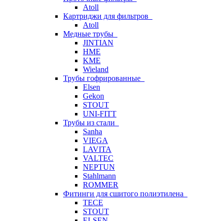
Atoll
Картриджи для фильтров
Atoll
Медные трубы
JINTIAN
HME
KME
Wieland
Трубы гофрированные
Elsen
Gekon
STOUT
UNI-FITT
Трубы из стали
Sanha
VIEGA
LAVITA
VALTEC
NEPTUN
Stahlmann
ROMMER
Фитинги для сшитого полиэтилена
TECE
STOUT
ELSEN