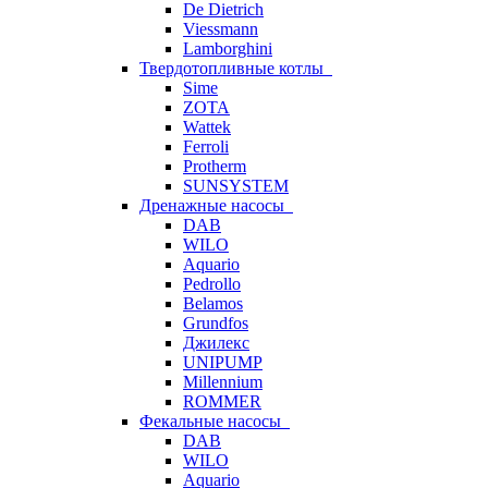
De Dietrich
Viessmann
Lamborghini
Твердотопливные котлы
Sime
ZOTA
Wattek
Ferroli
Protherm
SUNSYSTEM
Дренажные насосы
DAB
WILO
Aquario
Pedrollo
Belamos
Grundfos
Джилекс
UNIPUMP
Millennium
ROMMER
Фекальные насосы
DAB
WILO
Aquario