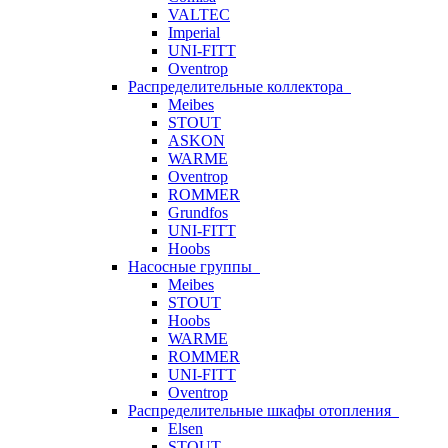
VALTEC
Imperial
UNI-FITT
Oventrop
Распределительные коллектора
Meibes
STOUT
ASKON
WARME
Oventrop
ROMMER
Grundfos
UNI-FITT
Hoobs
Насосные группы
Meibes
STOUT
Hoobs
WARME
ROMMER
UNI-FITT
Oventrop
Распределительные шкафы отопления
Elsen
STOUT