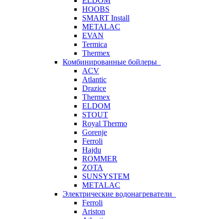
ELDOM
HOOBS
SMART Install
METALAC
EVAN
Termica
Thermex
Комбинированные бойлеры
ACV
Atlantic
Drazice
Thermex
ELDOM
STOUT
Royal Thermo
Gorenje
Ferroli
Hajdu
ROMMER
ZOTA
SUNSYSTEM
METALAC
Электрические водонагреватели
Ferroli
Ariston