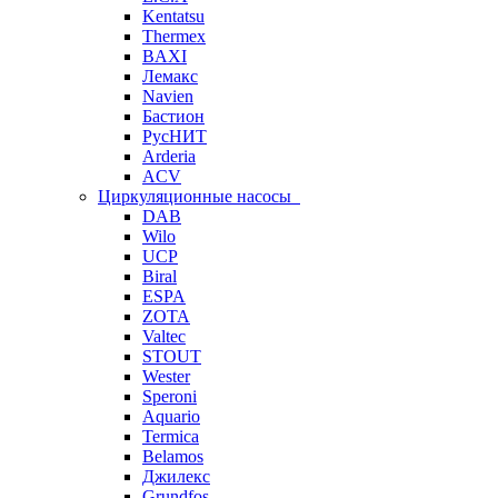
Kentatsu
Thermex
BAXI
Лемакс
Navien
Бастион
РусНИТ
Arderia
ACV
Циркуляционные насосы
DAB
Wilo
UCP
Biral
ESPA
ZOTA
Valtec
STOUT
Wester
Speroni
Aquario
Termica
Belamos
Джилекс
Grundfos