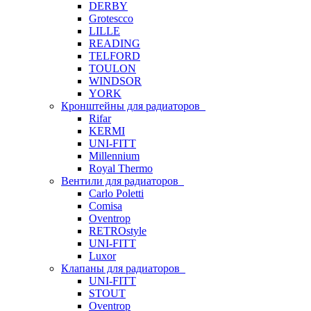
DERBY
Grotescco
LILLE
READING
TELFORD
TOULON
WINDSOR
YORK
Кронштейны для радиаторов
Rifar
KERMI
UNI-FITT
Millennium
Royal Thermo
Вентили для радиаторов
Carlo Poletti
Comisa
Oventrop
RETROstyle
UNI-FITT
Luxor
Клапаны для радиаторов
UNI-FITT
STOUT
Oventrop