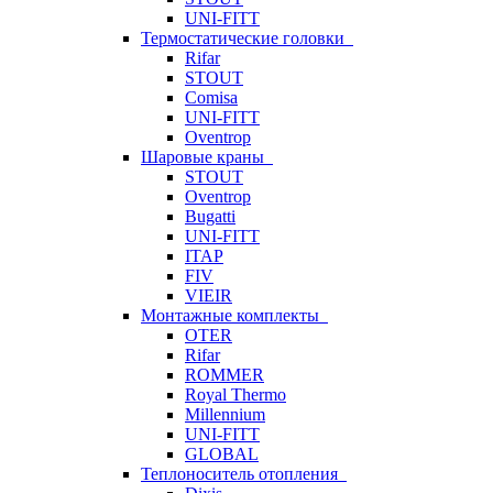
UNI-FITT
Термостатические головки
Rifar
STOUT
Comisa
UNI-FITT
Oventrop
Шаровые краны
STOUT
Oventrop
Bugatti
UNI-FITT
ITAP
FIV
VIEIR
Монтажные комплекты
OTER
Rifar
ROMMER
Royal Thermo
Millennium
UNI-FITT
GLOBAL
Теплоноситель отопления