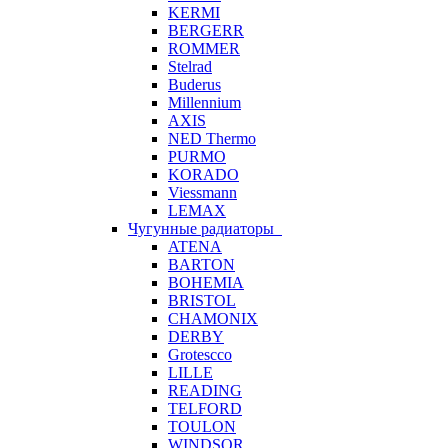
KERMI
BERGERR
ROMMER
Stelrad
Buderus
Millennium
AXIS
NED Thermo
PURMO
KORADO
Viessmann
LEMAX
Чугунные радиаторы
ATENA
BARTON
BOHEMIA
BRISTOL
CHAMONIX
DERBY
Grotescco
LILLE
READING
TELFORD
TOULON
WINDSOR