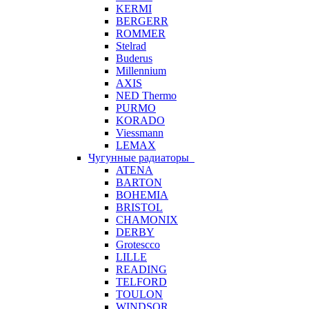
KERMI
BERGERR
ROMMER
Stelrad
Buderus
Millennium
AXIS
NED Thermo
PURMO
KORADO
Viessmann
LEMAX
Чугунные радиаторы
ATENA
BARTON
BOHEMIA
BRISTOL
CHAMONIX
DERBY
Grotescco
LILLE
READING
TELFORD
TOULON
WINDSOR