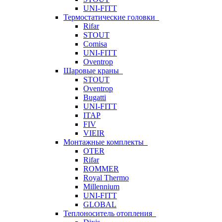
UNI-FITT
Термостатические головки
Rifar
STOUT
Comisa
UNI-FITT
Oventrop
Шаровые краны
STOUT
Oventrop
Bugatti
UNI-FITT
ITAP
FIV
VIEIR
Монтажные комплекты
OTER
Rifar
ROMMER
Royal Thermo
Millennium
UNI-FITT
GLOBAL
Теплоноситель отопления