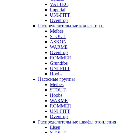
VALTEC
Imperial
UNI-FITT
Oventrop
Распределительные коллектора
Meibes
STOUT
ASKON
WARME
Oventrop
ROMMER
Grundfos
UNI-FITT
Hoobs
Насосные группы
Meibes
STOUT
Hoobs
WARME
ROMMER
UNI-FITT
Oventrop
Распределительные шкафы отопления
Elsen
STOUT