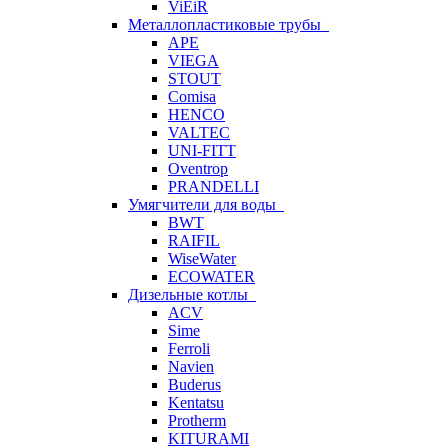
ViEiR
Металлопластиковые трубы
APE
VIEGA
STOUT
Comisa
HENCO
VALTEC
UNI-FITT
Oventrop
PRANDELLI
Умягчители для воды
BWT
RAIFIL
WiseWater
ECOWATER
Дизельные котлы
ACV
Sime
Ferroli
Navien
Buderus
Kentatsu
Protherm
KITURAMI