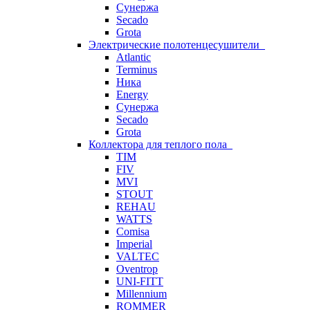
Сунержа
Secado
Grota
Электрические полотенцесушители
Atlantic
Terminus
Ника
Energy
Сунержа
Secado
Grota
Коллектора для теплого пола
TIM
FIV
MVI
STOUT
REHAU
WATTS
Comisa
Imperial
VALTEC
Oventrop
UNI-FITT
Millennium
ROMMER