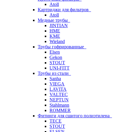
Atoll
Картриджи для фильтров
Atoll
Медные трубы
JINTIAN
HME
KME
Wieland
Трубы гофрированные
Elsen
Gekon
STOUT
UNI-FITT
Трубы из стали
Sanha
VIEGA
LAVITA
VALTEC
NEPTUN
Stahlmann
ROMMER
Фитинги для сшитого полиэтилена
TECE
STOUT
ELSEN