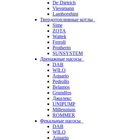
De Dietrich
Viessmann
Lamborghini
Твердотопливные котлы
Sime
ZOTA
Wattek
Ferroli
Protherm
SUNSYSTEM
Дренажные насосы
DAB
WILO
Aquario
Pedrollo
Belamos
Grundfos
Джилекс
UNIPUMP
Millennium
ROMMER
Фекальные насосы
DAB
WILO
Aquario