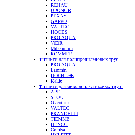
REHAU
UPONOR
РЕХАУ
GAPPO
VALTEC
HOOBS
PRO AQUA
ViEiR
Millennium
ROMMER
Фитинги для полипропиленовых труб
PRO AQUA
Lammin
ПОЛИТЭК
Kalde
Фитинги для металлопластиковых труб
APE
STOUT
Oventrop
VALTEC
PRANDELLI
TIEMME
HENCO
Comisa