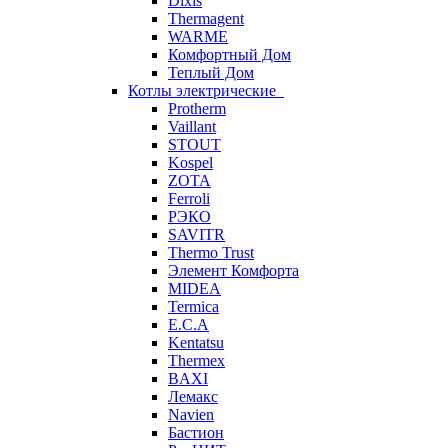
Dixis
Thermagent
WARME
Комфортный Дом
Теплый Дом
Котлы электрические
Protherm
Vaillant
STOUT
Kospel
ZOTA
Ferroli
РЭКО
SAVITR
Thermo Trust
Элемент Комфорта
MIDEA
Termica
E.C.A
Kentatsu
Thermex
BAXI
Лемакс
Navien
Бастион