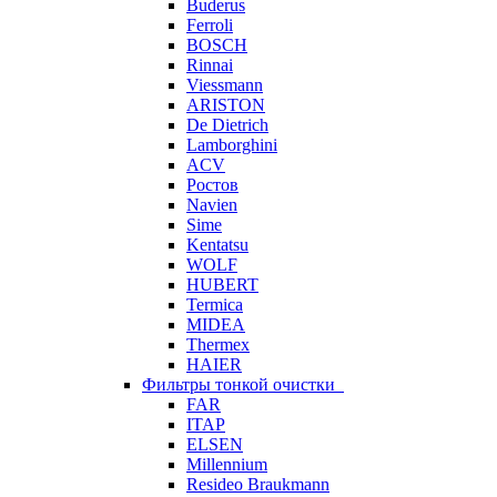
Buderus
Ferroli
BOSCH
Rinnai
Viessmann
ARISTON
De Dietrich
Lamborghini
ACV
Ростов
Navien
Sime
Kentatsu
WOLF
HUBERT
Termica
MIDEA
Thermex
HAIER
Фильтры тонкой очистки
FAR
ITAP
ELSEN
Millennium
Resideo Braukmann