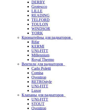
DERBY
Grotescco
LILLE
READING
TELFORD
TOULON
WINDSOR
YORK
Кронштейны для радиаторов
Rifar
KERMI
UNI-FITT
Millennium
Royal Thermo
Вентили для радиаторов
Carlo Poletti
Comisa
Oventrop
RETROstyle
UNI-FITT
Luxor
Клапаны для радиаторов
UNI-FITT
STOUT
Oventrop