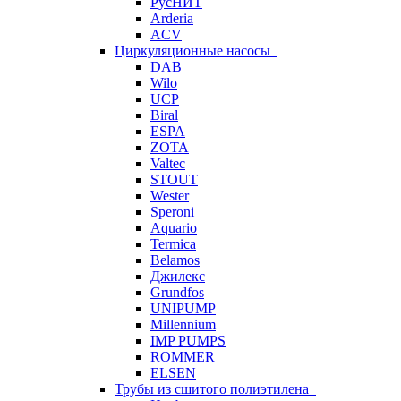
РусНИТ
Arderia
ACV
Циркуляционные насосы
DAB
Wilo
UCP
Biral
ESPA
ZOTA
Valtec
STOUT
Wester
Speroni
Aquario
Termica
Belamos
Джилекс
Grundfos
UNIPUMP
Millennium
IMP PUMPS
ROMMER
ELSEN
Трубы из сшитого полиэтилена