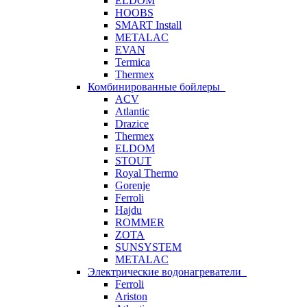
ELDOM
HOOBS
SMART Install
METALAC
EVAN
Termica
Thermex
Комбинированные бойлеры
ACV
Atlantic
Drazice
Thermex
ELDOM
STOUT
Royal Thermo
Gorenje
Ferroli
Hajdu
ROMMER
ZOTA
SUNSYSTEM
METALAC
Электрические водонагреватели
Ferroli
Ariston