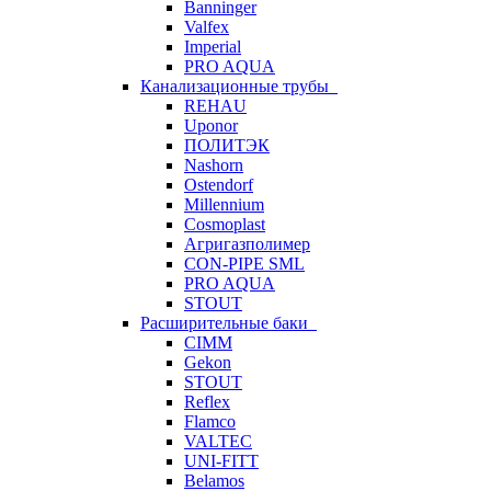
Banninger
Valfex
Imperial
PRO AQUA
Канализационные трубы
REHAU
Uponor
ПОЛИТЭК
Nashorn
Ostendorf
Millennium
Cosmoplast
Агригазполимер
CON-PIPE SML
PRO AQUA
STOUT
Расширительные баки
CIMM
Gekon
STOUT
Reflex
Flamco
VALTEC
UNI-FITT
Belamos