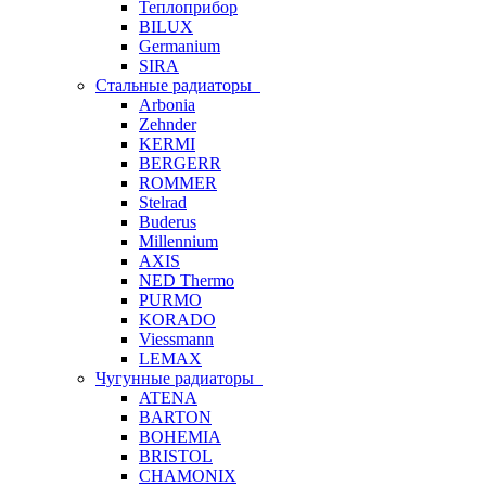
Теплоприбор
BILUX
Germanium
SIRA
Стальные радиаторы
Arbonia
Zehnder
KERMI
BERGERR
ROMMER
Stelrad
Buderus
Millennium
AXIS
NED Thermo
PURMO
KORADO
Viessmann
LEMAX
Чугунные радиаторы
ATENA
BARTON
BOHEMIA
BRISTOL
CHAMONIX