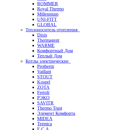
ROMMER
Royal Thermo
Millennium
UNI-FITT
GLOBAL
Теплоноситель отопления
Dixis
Thermagent
WARME
Комфортный Дом
Теплый Дом
Котлы электрические
Protherm
Vaillant
STOUT
Kospel
ZOTA
Ferroli
РЭКО
SAVITR
Thermo Trust
Элемент Комфорта
MIDEA
Termica
E.C.A