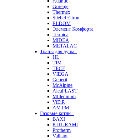
Atlantic
Gorenje
Thermex
Stiebel Eltron
ELDOM
Элемент Комфорта
Termica
MIDEA
METALAC
Трапы для душа
HL
TIM
TECE
VIEGA
Geberit
McAlpine
AlcaPLAST
MIllennium
ViEiR
AM.PM
Газовые котлы
BAXI
KITURAMI
Protherm
Vaillant