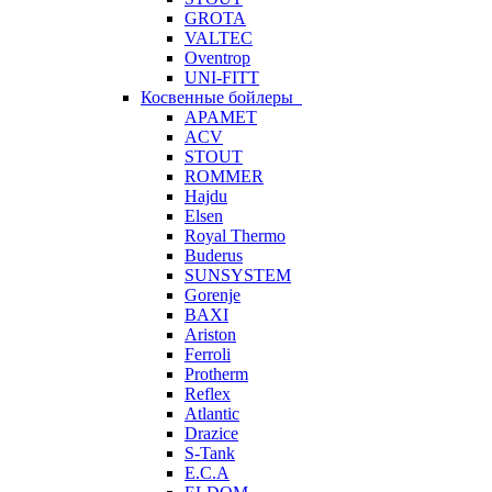
GROTA
VALTEC
Oventrop
UNI-FITT
Косвенные бойлеры
APAMET
ACV
STOUT
ROMMER
Hajdu
Elsen
Royal Thermo
Buderus
SUNSYSTEM
Gorenje
BAXI
Ariston
Ferroli
Protherm
Reflex
Atlantic
Drazice
S-Tank
E.C.A