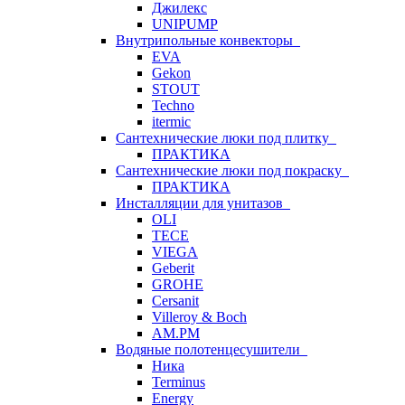
Джилекс
UNIPUMP
Внутрипольные конвекторы
EVA
Gekon
STOUT
Techno
itermic
Сантехнические люки под плитку
ПРАКТИКА
Сантехнические люки под покраску
ПРАКТИКА
Инсталляции для унитазов
OLI
TECE
VIEGA
Geberit
GROHE
Cersanit
Villeroy & Boch
AM.PM
Водяные полотенцесушители
Ника
Terminus
Energy