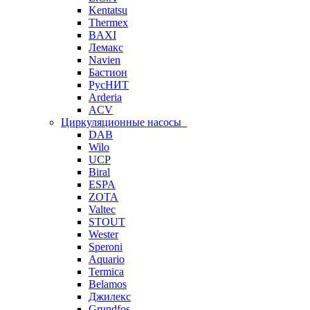
Kentatsu
Thermex
BAXI
Лемакс
Navien
Бастион
РусНИТ
Arderia
ACV
Циркуляционные насосы
DAB
Wilo
UCP
Biral
ESPA
ZOTA
Valtec
STOUT
Wester
Speroni
Aquario
Termica
Belamos
Джилекс
Grundfos