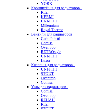
YORK
Кронштейны для радиаторов
Rifar
KERMI
UNI-FITT
Millennium
Royal Thermo
Вентили для радиаторов
Carlo Poletti
Comisa
Oventrop
RETROstyle
UNI-FITT
Luxor
Клапаны для радиаторов
UNI-FITT
STOUT
Oventrop
Comisa
Узлы для радиаторов
Comisa
Oventrop
REHAU
Rifar
STOUT