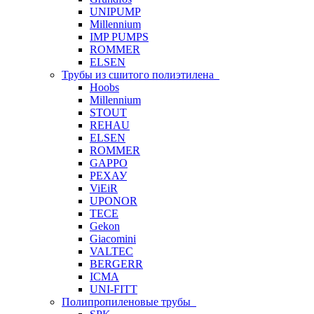
UNIPUMP
Millennium
IMP PUMPS
ROMMER
ELSEN
Трубы из сшитого полиэтилена
Hoobs
Millennium
STOUT
REHAU
ELSEN
ROMMER
GAPPO
РЕХАУ
ViEiR
UPONOR
TECE
Gekon
Giacomini
VALTEC
BERGERR
ICMA
UNI-FITT
Полипропиленовые трубы