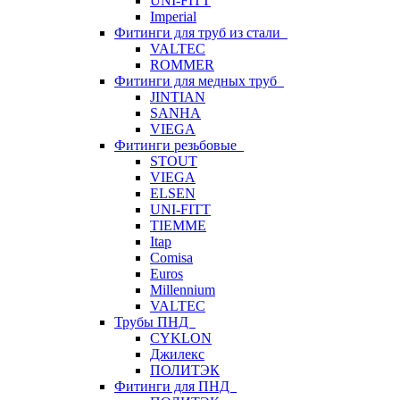
UNI-FITT
Imperial
Фитинги для труб из стали
VALTEC
ROMMER
Фитинги для медных труб
JINTIAN
SANHA
VIEGA
Фитинги резьбовые
STOUT
VIEGA
ELSEN
UNI-FITT
TIEMME
Itap
Comisa
Euros
Millennium
VALTEC
Трубы ПНД
CYKLON
Джилекс
ПОЛИТЭК
Фитинги для ПНД