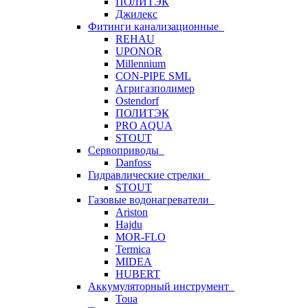
ПОЛИТЭК
Джилекс
Фитинги канализационные
REHAU
UPONOR
Millennium
CON-PIPE SML
Агригазполимер
Ostendorf
ПОЛИТЭК
PRO AQUA
STOUT
Сервоприводы
Danfoss
Гидравлические стрелки
STOUT
Газовые водонагреватели
Ariston
Hajdu
MOR-FLO
Termica
MIDEA
HUBERT
Аккумуляторный инструмент
Toua