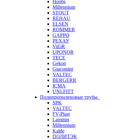
Hoobs
Millennium
STOUT
REHAU
ELSEN
ROMMER
GAPPO
РЕХАУ
ViEiR
UPONOR
TECE
Gekon
Giacomini
VALTEC
BERGERR
ICMA
UNI-FITT
Полипропиленовые трубы
SPK
VALTEC
FV-Plast
Lammin
Millennium
Kalde
ПОЛИТЭК