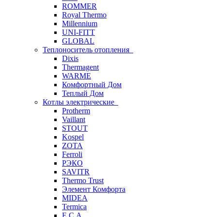
ROMMER
Royal Thermo
Millennium
UNI-FITT
GLOBAL
Теплоноситель отопления
Dixis
Thermagent
WARME
Комфортный Дом
Теплый Дом
Котлы электрические
Protherm
Vaillant
STOUT
Kospel
ZOTA
Ferroli
РЭКО
SAVITR
Thermo Trust
Элемент Комфорта
MIDEA
Termica
E.C.A