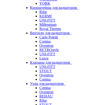
YORK
Кронштейны для радиаторов
Rifar
KERMI
UNI-FITT
Millennium
Royal Thermo
Вентили для радиаторов
Carlo Poletti
Comisa
Oventrop
RETROstyle
UNI-FITT
Luxor
Клапаны для радиаторов
UNI-FITT
STOUT
Oventrop
Comisa
Узлы для радиаторов
Comisa
Oventrop
REHAU
Rifar
STOUT