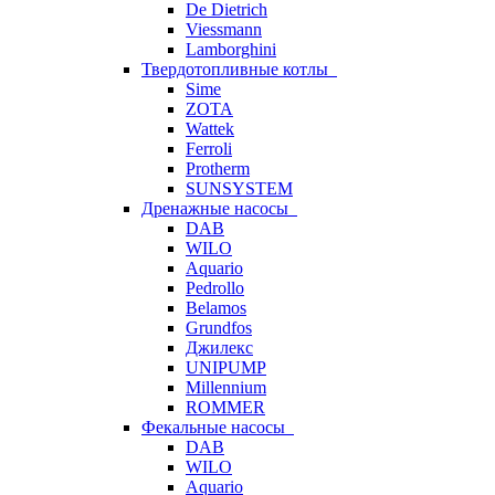
De Dietrich
Viessmann
Lamborghini
Твердотопливные котлы
Sime
ZOTA
Wattek
Ferroli
Protherm
SUNSYSTEM
Дренажные насосы
DAB
WILO
Aquario
Pedrollo
Belamos
Grundfos
Джилекс
UNIPUMP
Millennium
ROMMER
Фекальные насосы
DAB
WILO
Aquario