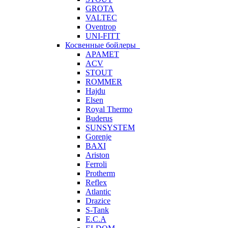
GROTA
VALTEC
Oventrop
UNI-FITT
Косвенные бойлеры
APAMET
ACV
STOUT
ROMMER
Hajdu
Elsen
Royal Thermo
Buderus
SUNSYSTEM
Gorenje
BAXI
Ariston
Ferroli
Protherm
Reflex
Atlantic
Drazice
S-Tank
E.C.A