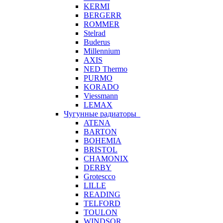
KERMI
BERGERR
ROMMER
Stelrad
Buderus
Millennium
AXIS
NED Thermo
PURMO
KORADO
Viessmann
LEMAX
Чугунные радиаторы
ATENA
BARTON
BOHEMIA
BRISTOL
CHAMONIX
DERBY
Grotescco
LILLE
READING
TELFORD
TOULON
WINDSOR