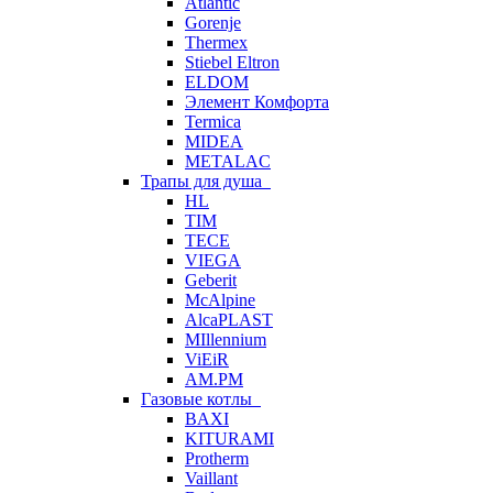
Atlantic
Gorenje
Thermex
Stiebel Eltron
ELDOM
Элемент Комфорта
Termica
MIDEA
METALAC
Трапы для душа
HL
TIM
TECE
VIEGA
Geberit
McAlpine
AlcaPLAST
MIllennium
ViEiR
AM.PM
Газовые котлы
BAXI
KITURAMI
Protherm
Vaillant