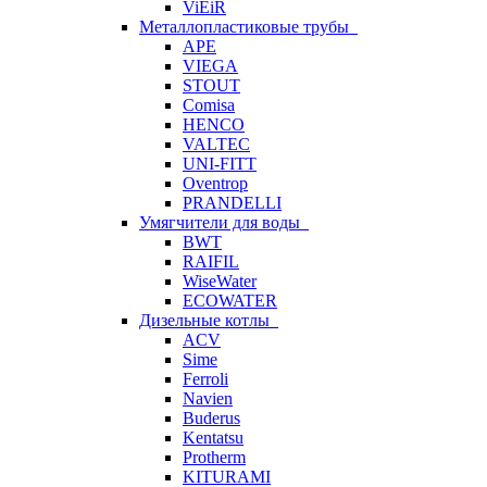
ViEiR
Металлопластиковые трубы
APE
VIEGA
STOUT
Comisa
HENCO
VALTEC
UNI-FITT
Oventrop
PRANDELLI
Умягчители для воды
BWT
RAIFIL
WiseWater
ECOWATER
Дизельные котлы
ACV
Sime
Ferroli
Navien
Buderus
Kentatsu
Protherm
KITURAMI