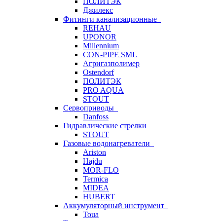
ПОЛИТЭК
Джилекс
Фитинги канализационные
REHAU
UPONOR
Millennium
CON-PIPE SML
Агригазполимер
Ostendorf
ПОЛИТЭК
PRO AQUA
STOUT
Сервоприводы
Danfoss
Гидравлические стрелки
STOUT
Газовые водонагреватели
Ariston
Hajdu
MOR-FLO
Termica
MIDEA
HUBERT
Аккумуляторный инструмент
Toua