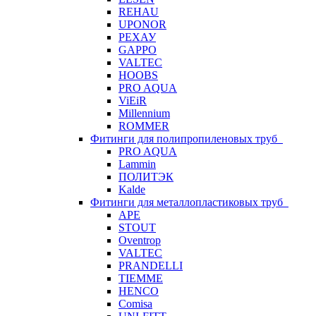
REHAU
UPONOR
РЕХАУ
GAPPO
VALTEC
HOOBS
PRO AQUA
ViEiR
Millennium
ROMMER
Фитинги для полипропиленовых труб
PRO AQUA
Lammin
ПОЛИТЭК
Kalde
Фитинги для металлопластиковых труб
APE
STOUT
Oventrop
VALTEC
PRANDELLI
TIEMME
HENCO
Comisa