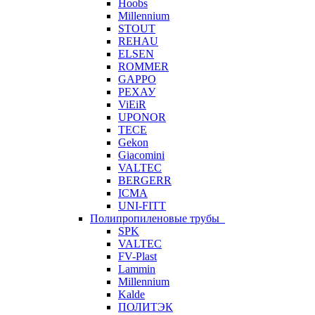
Hoobs
Millennium
STOUT
REHAU
ELSEN
ROMMER
GAPPO
РЕХАУ
ViEiR
UPONOR
TECE
Gekon
Giacomini
VALTEC
BERGERR
ICMA
UNI-FITT
Полипропиленовые трубы
SPK
VALTEC
FV-Plast
Lammin
Millennium
Kalde
ПОЛИТЭК