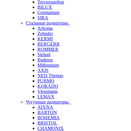
Теплоприбор
BILUX
Germanium
SIRA
Стальные радиаторы
Arbonia
Zehnder
KERMI
BERGERR
ROMMER
Stelrad
Buderus
Millennium
AXIS
NED Thermo
PURMO
KORADO
Viessmann
LEMAX
Чугунные радиаторы
ATENA
BARTON
BOHEMIA
BRISTOL
CHAMONIX