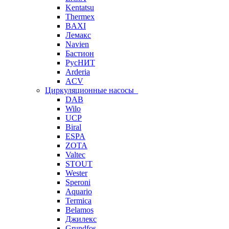
Kentatsu
Thermex
BAXI
Лемакс
Navien
Бастион
РусНИТ
Arderia
ACV
Циркуляционные насосы
DAB
Wilo
UCP
Biral
ESPA
ZOTA
Valtec
STOUT
Wester
Speroni
Aquario
Termica
Belamos
Джилекс
Grundfos