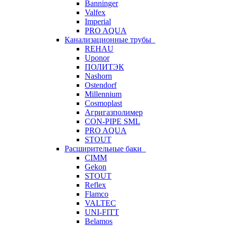
Banninger
Valfex
Imperial
PRO AQUA
Канализационные трубы
REHAU
Uponor
ПОЛИТЭК
Nashorn
Ostendorf
Millennium
Cosmoplast
Агригазполимер
CON-PIPE SML
PRO AQUA
STOUT
Расширительные баки
CIMM
Gekon
STOUT
Reflex
Flamco
VALTEC
UNI-FITT
Belamos