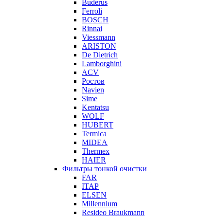
Buderus
Ferroli
BOSCH
Rinnai
Viessmann
ARISTON
De Dietrich
Lamborghini
ACV
Ростов
Navien
Sime
Kentatsu
WOLF
HUBERT
Termica
MIDEA
Thermex
HAIER
Фильтры тонкой очистки
FAR
ITAP
ELSEN
Millennium
Resideo Braukmann