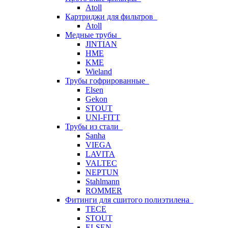
Atoll
Картриджи для фильтров
Atoll
Медные трубы
JINTIAN
HME
KME
Wieland
Трубы гофрированные
Elsen
Gekon
STOUT
UNI-FITT
Трубы из стали
Sanha
VIEGA
LAVITA
VALTEC
NEPTUN
Stahlmann
ROMMER
Фитинги для сшитого полиэтилена
TECE
STOUT
ELSEN