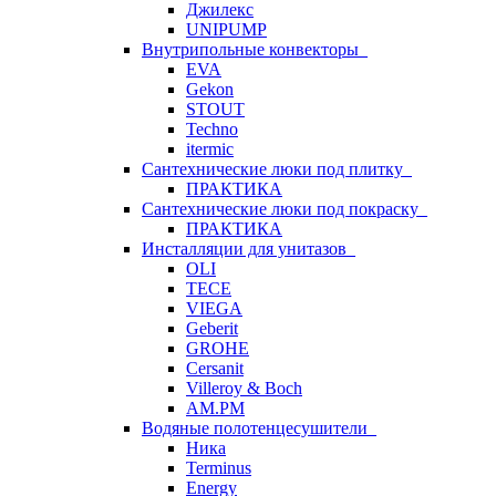
Джилекс
UNIPUMP
Внутрипольные конвекторы
EVA
Gekon
STOUT
Techno
itermic
Сантехнические люки под плитку
ПРАКТИКА
Сантехнические люки под покраску
ПРАКТИКА
Инсталляции для унитазов
OLI
TECE
VIEGA
Geberit
GROHE
Cersanit
Villeroy & Boch
AM.PM
Водяные полотенцесушители
Ника
Terminus
Energy