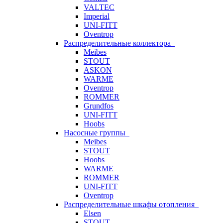
VALTEC
Imperial
UNI-FITT
Oventrop
Распределительные коллектора
Meibes
STOUT
ASKON
WARME
Oventrop
ROMMER
Grundfos
UNI-FITT
Hoobs
Насосные группы
Meibes
STOUT
Hoobs
WARME
ROMMER
UNI-FITT
Oventrop
Распределительные шкафы отопления
Elsen
STOUT