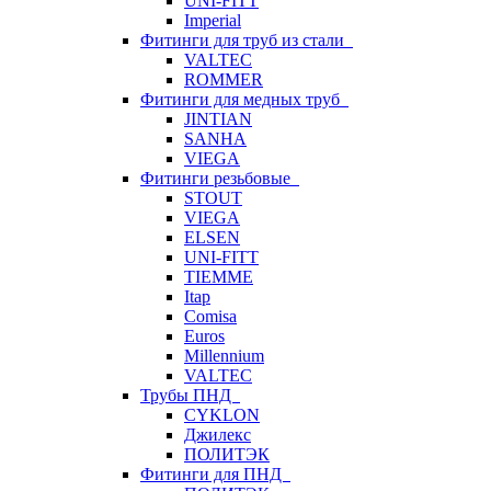
UNI-FITT
Imperial
Фитинги для труб из стали
VALTEC
ROMMER
Фитинги для медных труб
JINTIAN
SANHA
VIEGA
Фитинги резьбовые
STOUT
VIEGA
ELSEN
UNI-FITT
TIEMME
Itap
Comisa
Euros
Millennium
VALTEC
Трубы ПНД
CYKLON
Джилекс
ПОЛИТЭК
Фитинги для ПНД