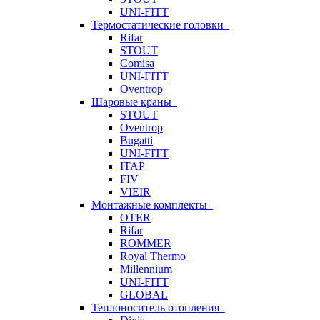
UNI-FITT
Термостатические головки
Rifar
STOUT
Comisa
UNI-FITT
Oventrop
Шаровые краны
STOUT
Oventrop
Bugatti
UNI-FITT
ITAP
FIV
VIEIR
Монтажные комплекты
OTER
Rifar
ROMMER
Royal Thermo
Millennium
UNI-FITT
GLOBAL
Теплоноситель отопления