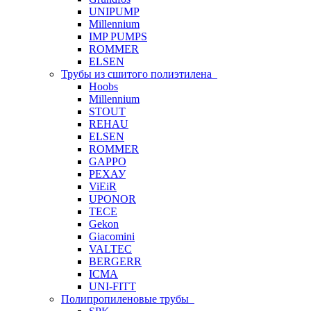
UNIPUMP
Millennium
IMP PUMPS
ROMMER
ELSEN
Трубы из сшитого полиэтилена
Hoobs
Millennium
STOUT
REHAU
ELSEN
ROMMER
GAPPO
РЕХАУ
ViEiR
UPONOR
TECE
Gekon
Giacomini
VALTEC
BERGERR
ICMA
UNI-FITT
Полипропиленовые трубы