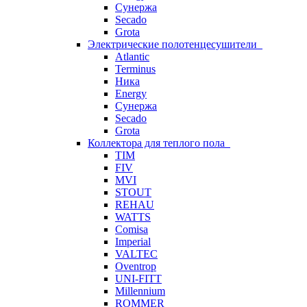
Сунержа
Secado
Grota
Электрические полотенцесушители
Atlantic
Terminus
Ника
Energy
Сунержа
Secado
Grota
Коллектора для теплого пола
TIM
FIV
MVI
STOUT
REHAU
WATTS
Comisa
Imperial
VALTEC
Oventrop
UNI-FITT
Millennium
ROMMER