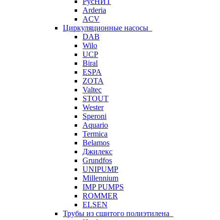
РусНИТ
Arderia
ACV
Циркуляционные насосы
DAB
Wilo
UCP
Biral
ESPA
ZOTA
Valtec
STOUT
Wester
Speroni
Aquario
Termica
Belamos
Джилекс
Grundfos
UNIPUMP
Millennium
IMP PUMPS
ROMMER
ELSEN
Трубы из сшитого полиэтилена