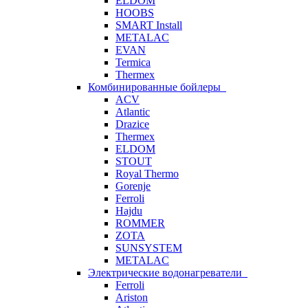
ELDOM
HOOBS
SMART Install
METALAC
EVAN
Termica
Thermex
Комбинированные бойлеры
ACV
Atlantic
Drazice
Thermex
ELDOM
STOUT
Royal Thermo
Gorenje
Ferroli
Hajdu
ROMMER
ZOTA
SUNSYSTEM
METALAC
Электрические водонагреватели
Ferroli
Ariston