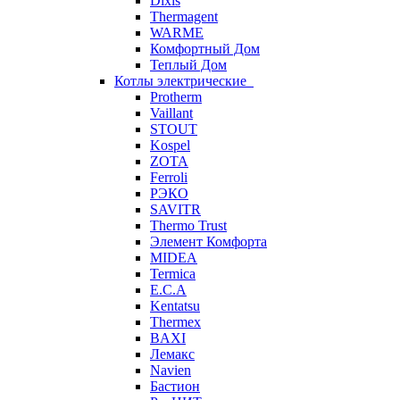
Dixis
Thermagent
WARME
Комфортный Дом
Теплый Дом
Котлы электрические
Protherm
Vaillant
STOUT
Kospel
ZOTA
Ferroli
РЭКО
SAVITR
Thermo Trust
Элемент Комфорта
MIDEA
Termica
E.C.A
Kentatsu
Thermex
BAXI
Лемакс
Navien
Бастион