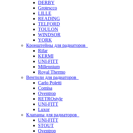
DERBY
Grotescco
LILLE
READING
TELFORD
TOULON
WINDSOR
YORK
Кронштейны для радиаторов
Rifar
KERMI
UNI-FITT
Millennium
Royal Thermo
Вентили для радиаторов
Carlo Poletti
Comisa
Oventrop
RETROstyle
UNI-FITT
Luxor
Клапаны для радиаторов
UNI-FITT
STOUT
Oventrop