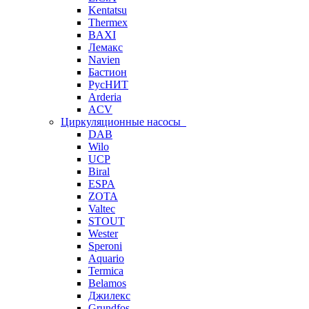
Kentatsu
Thermex
BAXI
Лемакс
Navien
Бастион
РусНИТ
Arderia
ACV
Циркуляционные насосы
DAB
Wilo
UCP
Biral
ESPA
ZOTA
Valtec
STOUT
Wester
Speroni
Aquario
Termica
Belamos
Джилекс
Grundfos