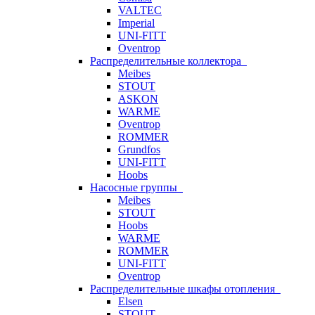
VALTEC
Imperial
UNI-FITT
Oventrop
Распределительные коллектора
Meibes
STOUT
ASKON
WARME
Oventrop
ROMMER
Grundfos
UNI-FITT
Hoobs
Насосные группы
Meibes
STOUT
Hoobs
WARME
ROMMER
UNI-FITT
Oventrop
Распределительные шкафы отопления
Elsen
STOUT