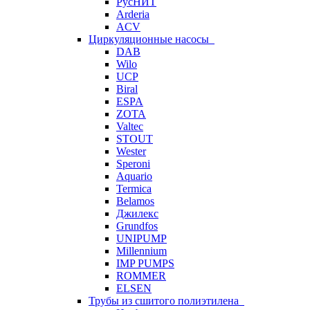
РусНИТ
Arderia
ACV
Циркуляционные насосы
DAB
Wilo
UCP
Biral
ESPA
ZOTA
Valtec
STOUT
Wester
Speroni
Aquario
Termica
Belamos
Джилекс
Grundfos
UNIPUMP
Millennium
IMP PUMPS
ROMMER
ELSEN
Трубы из сшитого полиэтилена