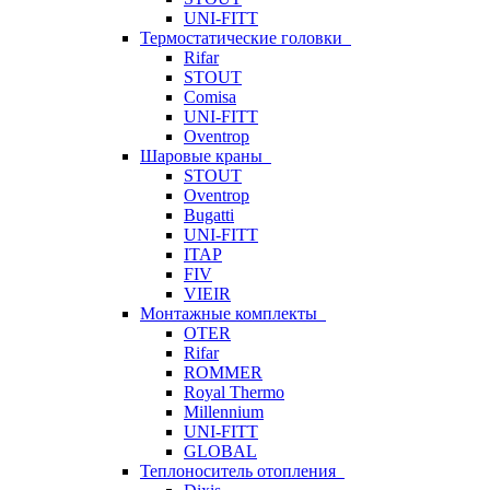
UNI-FITT
Термостатические головки
Rifar
STOUT
Comisa
UNI-FITT
Oventrop
Шаровые краны
STOUT
Oventrop
Bugatti
UNI-FITT
ITAP
FIV
VIEIR
Монтажные комплекты
OTER
Rifar
ROMMER
Royal Thermo
Millennium
UNI-FITT
GLOBAL
Теплоноситель отопления