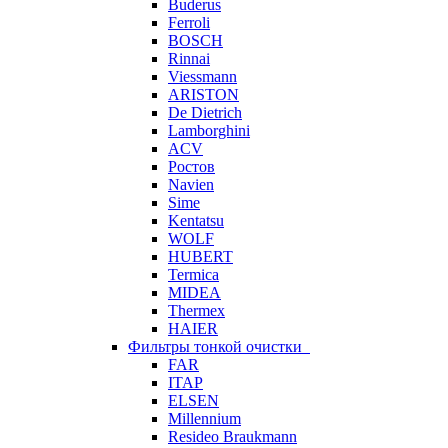
Buderus
Ferroli
BOSCH
Rinnai
Viessmann
ARISTON
De Dietrich
Lamborghini
ACV
Ростов
Navien
Sime
Kentatsu
WOLF
HUBERT
Termica
MIDEA
Thermex
HAIER
Фильтры тонкой очистки
FAR
ITAP
ELSEN
Millennium
Resideo Braukmann