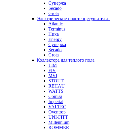
Сунержа
Secado
Grota
Электрические полотенцесушители
Atlantic
Terminus
Ника
Energy
Сунержа
Secado
Grota
Коллектора для теплого пола
TIM
FIV
MVI
STOUT
REHAU
WATTS
Comisa
Imperial
VALTEC
Oventrop
UNI-FITT
Millennium
ROMMER