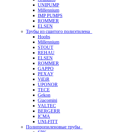
UNIPUMP
Millennium
IMP PUMPS
ROMMER
ELSEN
Трубы из сшитого полиэтилена
Hoobs
Millennium
STOUT
REHAU
ELSEN
ROMMER
GAPPO
РЕХАУ
ViEiR
UPONOR
TECE
Gekon
Giacomini
VALTEC
BERGERR
ICMA
UNI-FITT
Полипропиленовые трубы