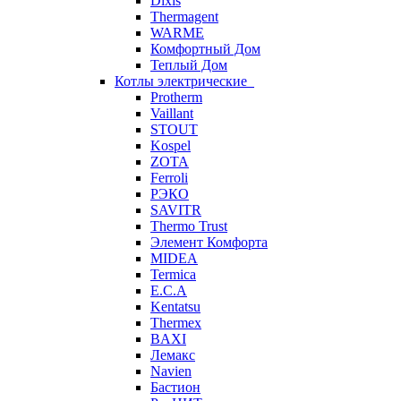
Dixis
Thermagent
WARME
Комфортный Дом
Теплый Дом
Котлы электрические
Protherm
Vaillant
STOUT
Kospel
ZOTA
Ferroli
РЭКО
SAVITR
Thermo Trust
Элемент Комфорта
MIDEA
Termica
E.C.A
Kentatsu
Thermex
BAXI
Лемакс
Navien
Бастион