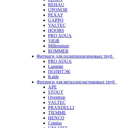
REHAU
UPONOR
РЕХАУ
GAPPO
VALTEC
HOOBS
PRO AQUA
ViEiR
Millennium
ROMMER
Фитинги для полипропиленовых труб
PRO AQUA
Lammin
ПОЛИТЭК
Kalde
Фитинги для металлопластиковых труб
APE
STOUT
Oventrop
VALTEC
PRANDELLI
TIEMME
HENCO
Comisa