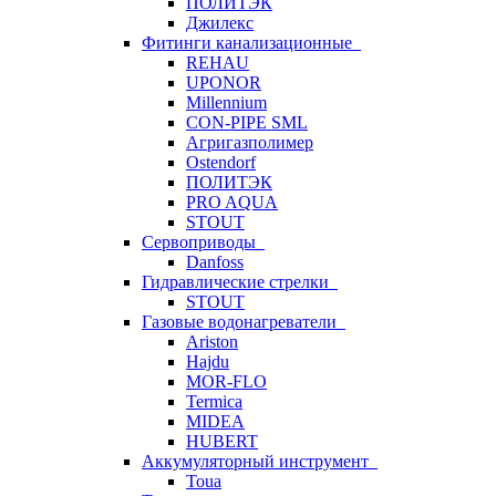
ПОЛИТЭК
Джилекс
Фитинги канализационные
REHAU
UPONOR
Millennium
CON-PIPE SML
Агригазполимер
Ostendorf
ПОЛИТЭК
PRO AQUA
STOUT
Сервоприводы
Danfoss
Гидравлические стрелки
STOUT
Газовые водонагреватели
Ariston
Hajdu
MOR-FLO
Termica
MIDEA
HUBERT
Аккумуляторный инструмент
Toua