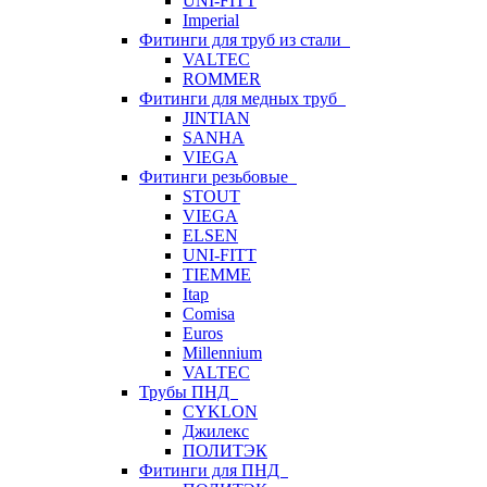
UNI-FITT
Imperial
Фитинги для труб из стали
VALTEC
ROMMER
Фитинги для медных труб
JINTIAN
SANHA
VIEGA
Фитинги резьбовые
STOUT
VIEGA
ELSEN
UNI-FITT
TIEMME
Itap
Comisa
Euros
Millennium
VALTEC
Трубы ПНД
CYKLON
Джилекс
ПОЛИТЭК
Фитинги для ПНД