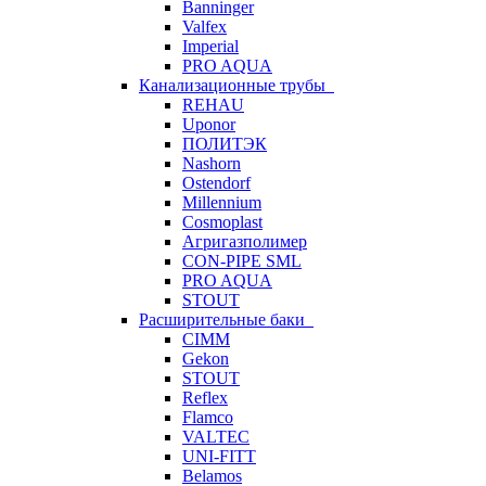
Banninger
Valfex
Imperial
PRO AQUA
Канализационные трубы
REHAU
Uponor
ПОЛИТЭК
Nashorn
Ostendorf
Millennium
Cosmoplast
Агригазполимер
CON-PIPE SML
PRO AQUA
STOUT
Расширительные баки
CIMM
Gekon
STOUT
Reflex
Flamco
VALTEC
UNI-FITT
Belamos