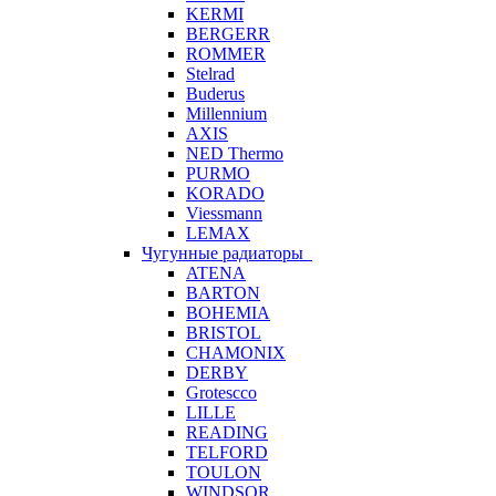
KERMI
BERGERR
ROMMER
Stelrad
Buderus
Millennium
AXIS
NED Thermo
PURMO
KORADO
Viessmann
LEMAX
Чугунные радиаторы
ATENA
BARTON
BOHEMIA
BRISTOL
CHAMONIX
DERBY
Grotescco
LILLE
READING
TELFORD
TOULON
WINDSOR