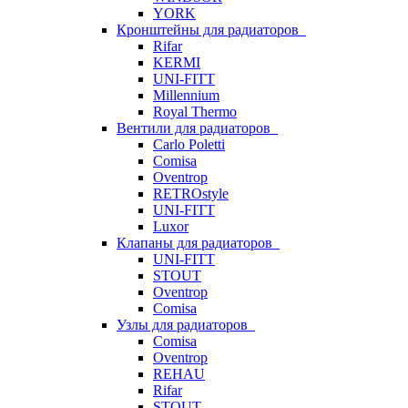
YORK
Кронштейны для радиаторов
Rifar
KERMI
UNI-FITT
Millennium
Royal Thermo
Вентили для радиаторов
Carlo Poletti
Comisa
Oventrop
RETROstyle
UNI-FITT
Luxor
Клапаны для радиаторов
UNI-FITT
STOUT
Oventrop
Comisa
Узлы для радиаторов
Comisa
Oventrop
REHAU
Rifar
STOUT