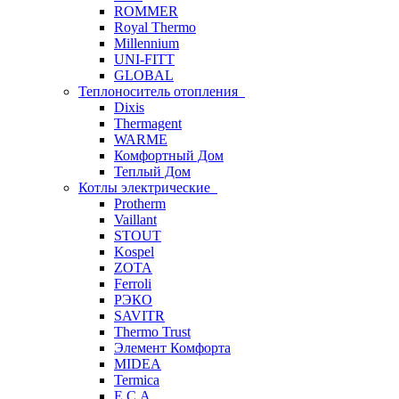
ROMMER
Royal Thermo
Millennium
UNI-FITT
GLOBAL
Теплоноситель отопления
Dixis
Thermagent
WARME
Комфортный Дом
Теплый Дом
Котлы электрические
Protherm
Vaillant
STOUT
Kospel
ZOTA
Ferroli
РЭКО
SAVITR
Thermo Trust
Элемент Комфорта
MIDEA
Termica
E.C.A