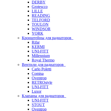
DERBY
Grotescco
LILLE
READING
TELFORD
TOULON
WINDSOR
YORK
Кронштейны для радиаторов
Rifar
KERMI
UNI-FITT
Millennium
Royal Thermo
Вентили для радиаторов
Carlo Poletti
Comisa
Oventrop
RETROstyle
UNI-FITT
Luxor
Клапаны для радиаторов
UNI-FITT
STOUT
Oventrop