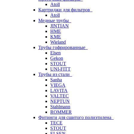
Atoll
Картриджи для фильтров
Atoll
Медные трубы
JINTIAN
HME
KME
Wieland
Трубы гофрированные
Elsen
Gekon
STOUT
UNI-FITT
Трубы из стали
Sanha
VIEGA
LAVITA
VALTEC
NEPTUN
Stahlmann
ROMMER
Фитинги для сшитого полиэтилена
TECE
STOUT
ELSEN