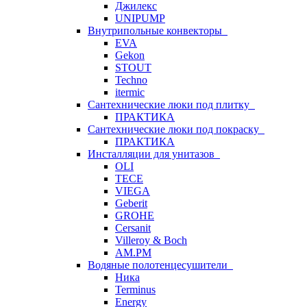
Джилекс
UNIPUMP
Внутрипольные конвекторы
EVA
Gekon
STOUT
Techno
itermic
Сантехнические люки под плитку
ПРАКТИКА
Сантехнические люки под покраску
ПРАКТИКА
Инсталляции для унитазов
OLI
TECE
VIEGA
Geberit
GROHE
Cersanit
Villeroy & Boch
AM.PM
Водяные полотенцесушители
Ника
Terminus
Energy