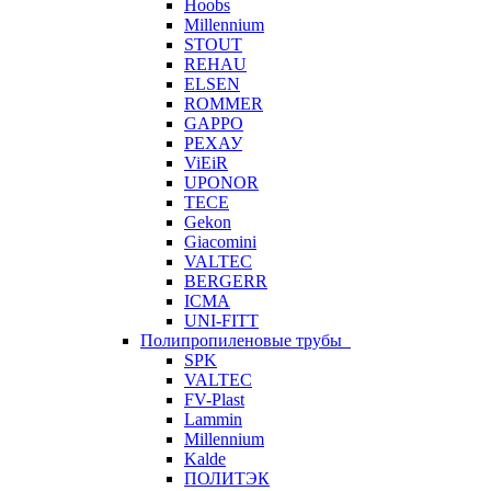
Hoobs
Millennium
STOUT
REHAU
ELSEN
ROMMER
GAPPO
РЕХАУ
ViEiR
UPONOR
TECE
Gekon
Giacomini
VALTEC
BERGERR
ICMA
UNI-FITT
Полипропиленовые трубы
SPK
VALTEC
FV-Plast
Lammin
Millennium
Kalde
ПОЛИТЭК