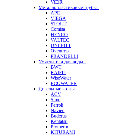
ViEiR
Металлопластиковые трубы
APE
VIEGA
STOUT
Comisa
HENCO
VALTEC
UNI-FITT
Oventrop
PRANDELLI
Умягчители для воды
BWT
RAIFIL
WiseWater
ECOWATER
Дизельные котлы
ACV
Sime
Ferroli
Navien
Buderus
Kentatsu
Protherm
KITURAMI