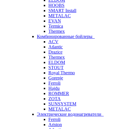
ELDOM
HOOBS
SMART Install
METALAC
EVAN
Termica
Thermex
Комбинированные бойлеры
ACV
Atlantic
Drazice
Thermex
ELDOM
STOUT
Royal Thermo
Gorenje
Ferroli
Hajdu
ROMMER
ZOTA
SUNSYSTEM
METALAC
Электрические водонагреватели
Ferroli
Ariston