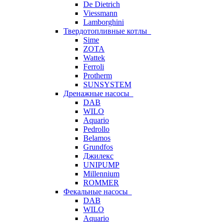
De Dietrich
Viessmann
Lamborghini
Твердотопливные котлы
Sime
ZOTA
Wattek
Ferroli
Protherm
SUNSYSTEM
Дренажные насосы
DAB
WILO
Aquario
Pedrollo
Belamos
Grundfos
Джилекс
UNIPUMP
Millennium
ROMMER
Фекальные насосы
DAB
WILO
Aquario