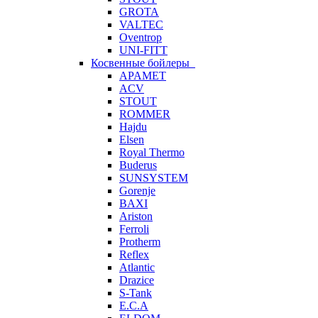
GROTA
VALTEC
Oventrop
UNI-FITT
Косвенные бойлеры
APAMET
ACV
STOUT
ROMMER
Hajdu
Elsen
Royal Thermo
Buderus
SUNSYSTEM
Gorenje
BAXI
Ariston
Ferroli
Protherm
Reflex
Atlantic
Drazice
S-Tank
E.C.A