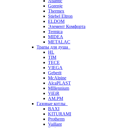
Atlantic
Gorenje
Thermex
Stiebel Eltron
ELDOM
Элемент Комфорта
Termica
MIDEA
METALAC
Трапы для душа
HL
TIM
TECE
VIEGA
Geberit
McAlpine
AlcaPLAST
MIllennium
ViEiR
AM.PM
Газовые котлы
BAXI
KITURAMI
Protherm
Vaillant