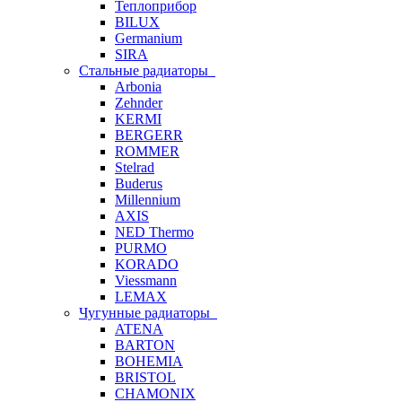
Теплоприбор
BILUX
Germanium
SIRA
Стальные радиаторы
Arbonia
Zehnder
KERMI
BERGERR
ROMMER
Stelrad
Buderus
Millennium
AXIS
NED Thermo
PURMO
KORADO
Viessmann
LEMAX
Чугунные радиаторы
ATENA
BARTON
BOHEMIA
BRISTOL
CHAMONIX