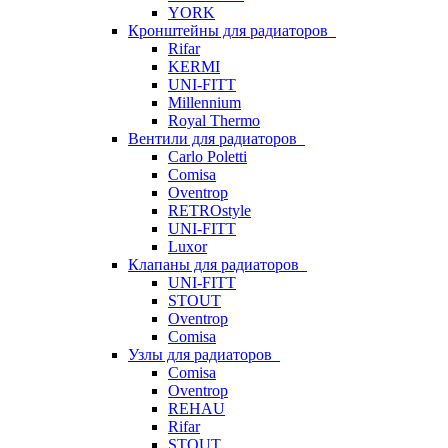
YORK
Кронштейны для радиаторов
Rifar
KERMI
UNI-FITT
Millennium
Royal Thermo
Вентили для радиаторов
Carlo Poletti
Comisa
Oventrop
RETROstyle
UNI-FITT
Luxor
Клапаны для радиаторов
UNI-FITT
STOUT
Oventrop
Comisa
Узлы для радиаторов
Comisa
Oventrop
REHAU
Rifar
STOUT