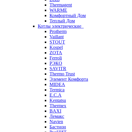
Thermagent
WARME
Комфортный Дом
Теплый Дом
Котлы электрические
Protherm
Vaillant
STOUT
Kospel
ZOTA
Ferroli
РЭКО
SAVITR
Thermo Trust
Элемент Комфорта
MIDEA
Termica
E.C.A
Kentatsu
Thermex
BAXI
Лемакс
Navien
Бастион