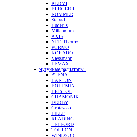
KERMI
BERGERR
ROMMER
Stelrad
Buderus
Millennium
AXIS
NED Thermo
PURMO
KORADO
Viessmann
LEMAX
Чугунные радиаторы
ATENA
BARTON
BOHEMIA
BRISTOL
CHAMONIX
DERBY
Grotescco
LILLE
READING
TELFORD
TOULON
WINDSOR