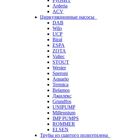
РусНИТ
Arderia
ACV
Циркуляционные насосы
DAB
Wilo
UCP
Biral
ESPA
ZOTA
Valtec
STOUT
Wester
Speroni
Aquario
Termica
Belamos
Джилекс
Grundfos
UNIPUMP
Millennium
IMP PUMPS
ROMMER
ELSEN
Трубы из сшитого полиэтилена