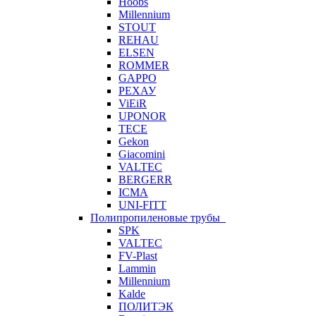
Hoobs
Millennium
STOUT
REHAU
ELSEN
ROMMER
GAPPO
РЕХАУ
ViEiR
UPONOR
TECE
Gekon
Giacomini
VALTEC
BERGERR
ICMA
UNI-FITT
Полипропиленовые трубы
SPK
VALTEC
FV-Plast
Lammin
Millennium
Kalde
ПОЛИТЭК