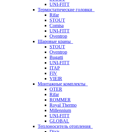
UNI-FITT
Термостатические головки
Rifar
STOUT
Comisa
UNI-FITT
Oventrop
Шаровые краны
STOUT
Oventrop
Bugatti
UNI-FITT
ITAP
FIV
VIEIR
Монтажные комплекты
OTER
Rifar
ROMMER
Royal Thermo
Millennium
UNI-FITT
GLOBAL
Теплоноситель отопления
Dixis