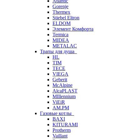
Atlantic
Gorenje
Thermex
Stiebel Eltron
ELDOM
Элемент Комфорта
Termica
MIDEA
METALAC
Трапы для душа
HL
TIM
TECE
VIEGA
Geberit
McAlpine
AlcaPLAST
MIllennium
ViEiR
AM.PM
Газовые котлы
BAXI
KITURAMI
Protherm
Vaillant