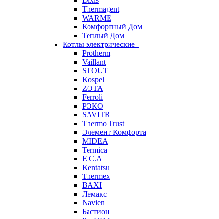
Dixis
Thermagent
WARME
Комфортный Дом
Теплый Дом
Котлы электрические
Protherm
Vaillant
STOUT
Kospel
ZOTA
Ferroli
РЭКО
SAVITR
Thermo Trust
Элемент Комфорта
MIDEA
Termica
E.C.A
Kentatsu
Thermex
BAXI
Лемакс
Navien
Бастион