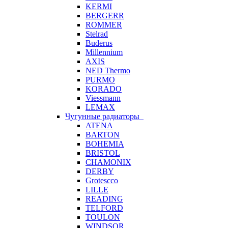
KERMI
BERGERR
ROMMER
Stelrad
Buderus
Millennium
AXIS
NED Thermo
PURMO
KORADO
Viessmann
LEMAX
Чугунные радиаторы
ATENA
BARTON
BOHEMIA
BRISTOL
CHAMONIX
DERBY
Grotescco
LILLE
READING
TELFORD
TOULON
WINDSOR