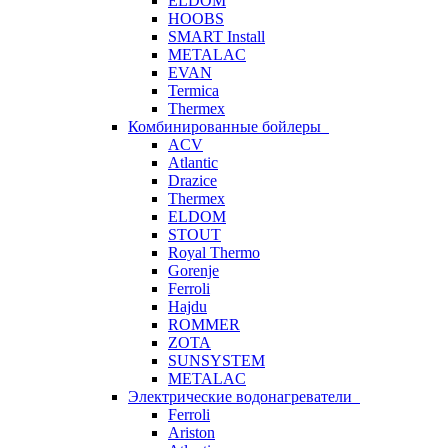
ELDOM
HOOBS
SMART Install
METALAC
EVAN
Termica
Thermex
Комбинированные бойлеры
ACV
Atlantic
Drazice
Thermex
ELDOM
STOUT
Royal Thermo
Gorenje
Ferroli
Hajdu
ROMMER
ZOTA
SUNSYSTEM
METALAC
Электрические водонагреватели
Ferroli
Ariston