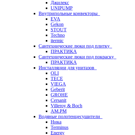
Джилекс
UNIPUMP
Внутрипольные конвекторы
EVA
Gekon
STOUT
Techno
itermic
Сантехнические люки под плитку
ПРАКТИКА
Сантехнические люки под покраску
ПРАКТИКА
Инсталляции для унитазов
OLI
TECE
VIEGA
Geberit
GROHE
Cersanit
Villeroy & Boch
AM.PM
Водяные полотенцесушители
Ника
Terminus
Energy