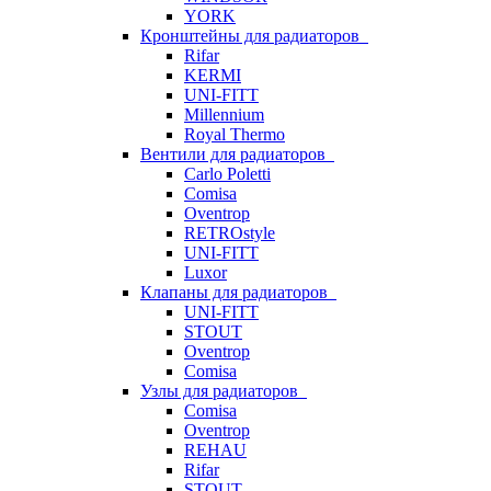
YORK
Кронштейны для радиаторов
Rifar
KERMI
UNI-FITT
Millennium
Royal Thermo
Вентили для радиаторов
Carlo Poletti
Comisa
Oventrop
RETROstyle
UNI-FITT
Luxor
Клапаны для радиаторов
UNI-FITT
STOUT
Oventrop
Comisa
Узлы для радиаторов
Comisa
Oventrop
REHAU
Rifar
STOUT