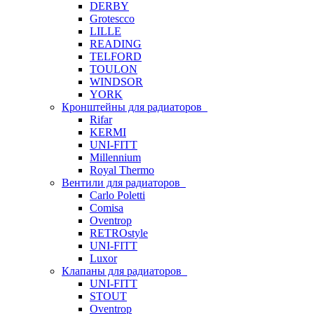
DERBY
Grotescco
LILLE
READING
TELFORD
TOULON
WINDSOR
YORK
Кронштейны для радиаторов
Rifar
KERMI
UNI-FITT
Millennium
Royal Thermo
Вентили для радиаторов
Carlo Poletti
Comisa
Oventrop
RETROstyle
UNI-FITT
Luxor
Клапаны для радиаторов
UNI-FITT
STOUT
Oventrop