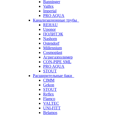
Banninger
Valfex
Imperial
PRO AQUA
Канализационные трубы
REHAU
Uponor
ПОЛИТЭК
Nashorn
Ostendorf
Millennium
Cosmoplast
Агригазполимер
CON-PIPE SML
PRO AQUA
STOUT
Расширительные баки
CIMM
Gekon
STOUT
Reflex
Flamco
VALTEC
UNI-FITT
Belamos