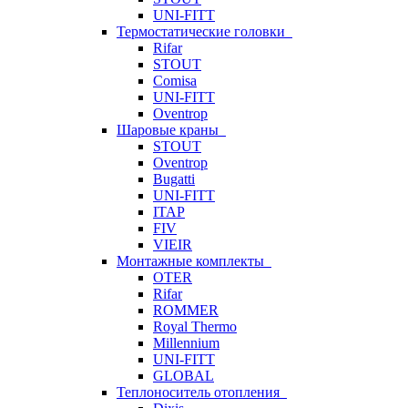
UNI-FITT
Термостатические головки
Rifar
STOUT
Comisa
UNI-FITT
Oventrop
Шаровые краны
STOUT
Oventrop
Bugatti
UNI-FITT
ITAP
FIV
VIEIR
Монтажные комплекты
OTER
Rifar
ROMMER
Royal Thermo
Millennium
UNI-FITT
GLOBAL
Теплоноситель отопления