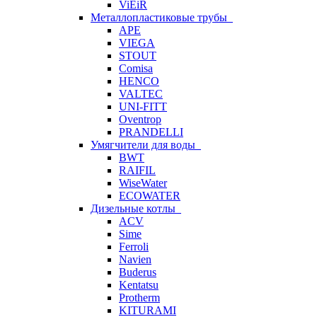
ViEiR
Металлопластиковые трубы
APE
VIEGA
STOUT
Comisa
HENCO
VALTEC
UNI-FITT
Oventrop
PRANDELLI
Умягчители для воды
BWT
RAIFIL
WiseWater
ECOWATER
Дизельные котлы
ACV
Sime
Ferroli
Navien
Buderus
Kentatsu
Protherm
KITURAMI