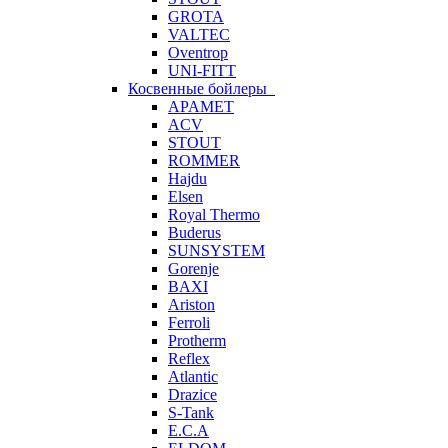
GROTA
VALTEC
Oventrop
UNI-FITT
Косвенные бойлеры
APAMET
ACV
STOUT
ROMMER
Hajdu
Elsen
Royal Thermo
Buderus
SUNSYSTEM
Gorenje
BAXI
Ariston
Ferroli
Protherm
Reflex
Atlantic
Drazice
S-Tank
E.C.A