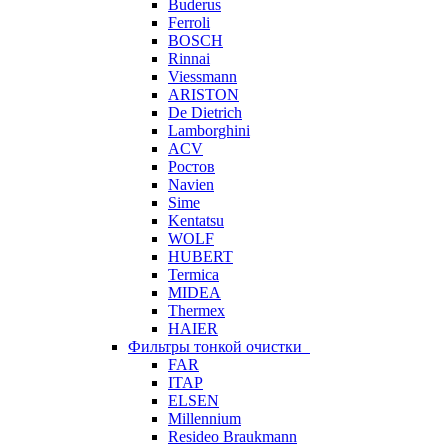
Buderus
Ferroli
BOSCH
Rinnai
Viessmann
ARISTON
De Dietrich
Lamborghini
ACV
Ростов
Navien
Sime
Kentatsu
WOLF
HUBERT
Termica
MIDEA
Thermex
HAIER
Фильтры тонкой очистки
FAR
ITAP
ELSEN
Millennium
Resideo Braukmann