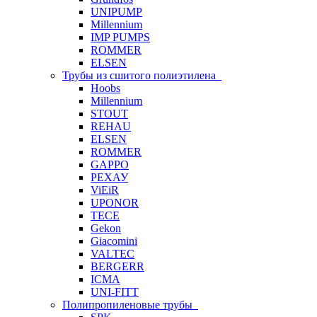
UNIPUMP
Millennium
IMP PUMPS
ROMMER
ELSEN
Трубы из сшитого полиэтилена
Hoobs
Millennium
STOUT
REHAU
ELSEN
ROMMER
GAPPO
РЕХАУ
ViEiR
UPONOR
TECE
Gekon
Giacomini
VALTEC
BERGERR
ICMA
UNI-FITT
Полипропиленовые трубы