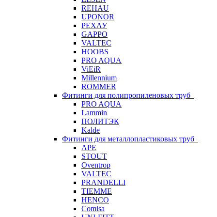
REHAU
UPONOR
РЕХАУ
GAPPO
VALTEC
HOOBS
PRO AQUA
ViEiR
Millennium
ROMMER
Фитинги для полипропиленовых труб
PRO AQUA
Lammin
ПОЛИТЭК
Kalde
Фитинги для металлопластиковых труб
APE
STOUT
Oventrop
VALTEC
PRANDELLI
TIEMME
HENCO
Comisa