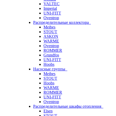
VALTEC
Imperial
UNI-FITT
Oventrop
Распределительные коллектора
Meibes
STOUT
ASKON
WARME
Oventrop
ROMMER
Grundfos
UNI-FITT
Hoobs
Насосные группы
Meibes
STOUT
Hoobs
WARME
ROMMER
UNI-FITT
Oventrop
Распределительные шкафы отопления
Elsen
STOUT