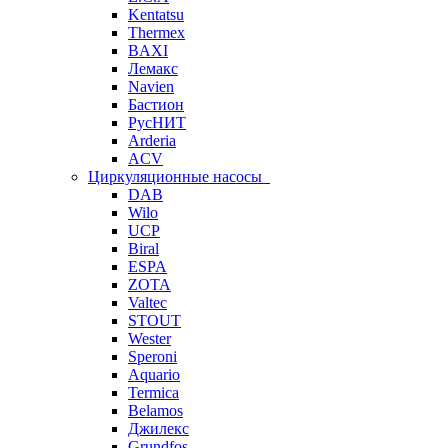
Kentatsu
Thermex
BAXI
Лемакс
Navien
Бастион
РусНИТ
Arderia
ACV
Циркуляционные насосы
DAB
Wilo
UCP
Biral
ESPA
ZOTA
Valtec
STOUT
Wester
Speroni
Aquario
Termica
Belamos
Джилекс
Grundfos