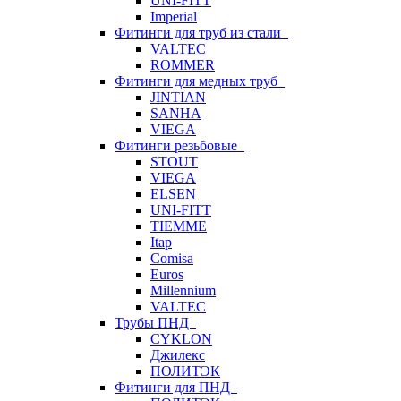
UNI-FITT
Imperial
Фитинги для труб из стали
VALTEC
ROMMER
Фитинги для медных труб
JINTIAN
SANHA
VIEGA
Фитинги резьбовые
STOUT
VIEGA
ELSEN
UNI-FITT
TIEMME
Itap
Comisa
Euros
Millennium
VALTEC
Трубы ПНД
CYKLON
Джилекс
ПОЛИТЭК
Фитинги для ПНД