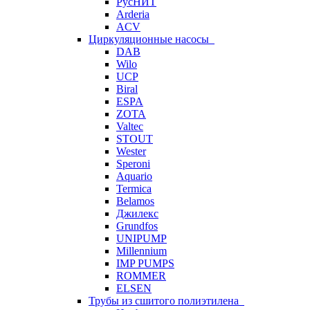
РусНИТ
Arderia
ACV
Циркуляционные насосы
DAB
Wilo
UCP
Biral
ESPA
ZOTA
Valtec
STOUT
Wester
Speroni
Aquario
Termica
Belamos
Джилекс
Grundfos
UNIPUMP
Millennium
IMP PUMPS
ROMMER
ELSEN
Трубы из сшитого полиэтилена