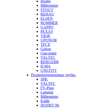
Hoobs
Millennium
STOUT
REHAU
ELSEN
ROMMER
GAPPO
РЕХАУ
ViEiR
UPONOR
TECE
Gekon
Giacomini
VALTEC
BERGERR
ICMA
UNI-FITT
Полипропиленовые трубы
SPK
VALTEC
FV-Plast
Lammin
Millennium
Kalde
ПОЛИТЭК