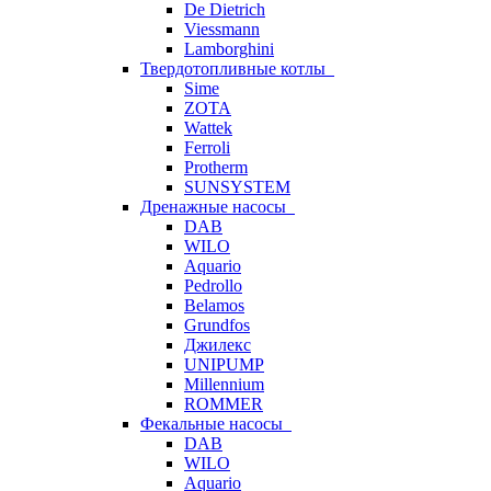
De Dietrich
Viessmann
Lamborghini
Твердотопливные котлы
Sime
ZOTA
Wattek
Ferroli
Protherm
SUNSYSTEM
Дренажные насосы
DAB
WILO
Aquario
Pedrollo
Belamos
Grundfos
Джилекс
UNIPUMP
Millennium
ROMMER
Фекальные насосы
DAB
WILO
Aquario