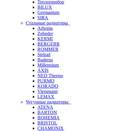
Теплоприбор
BILUX
Germanium
SIRA
Стальные радиаторы
Arbonia
Zehnder
KERMI
BERGERR
ROMMER
Stelrad
Buderus
Millennium
AXIS
NED Thermo
PURMO
KORADO
Viessmann
LEMAX
Чугунные радиаторы
ATENA
BARTON
BOHEMIA
BRISTOL
CHAMONIX