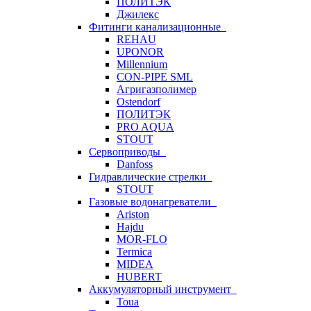
ПОЛИТЭК
Джилекс
Фитинги канализационные
REHAU
UPONOR
Millennium
CON-PIPE SML
Агригазполимер
Ostendorf
ПОЛИТЭК
PRO AQUA
STOUT
Сервоприводы
Danfoss
Гидравлические стрелки
STOUT
Газовые водонагреватели
Ariston
Hajdu
MOR-FLO
Termica
MIDEA
HUBERT
Аккумуляторный инструмент
Toua