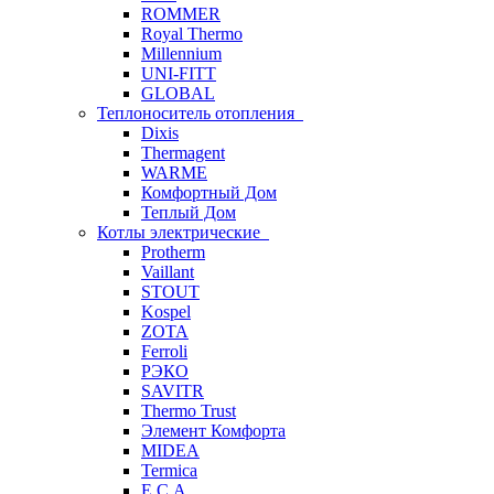
ROMMER
Royal Thermo
Millennium
UNI-FITT
GLOBAL
Теплоноситель отопления
Dixis
Thermagent
WARME
Комфортный Дом
Теплый Дом
Котлы электрические
Protherm
Vaillant
STOUT
Kospel
ZOTA
Ferroli
РЭКО
SAVITR
Thermo Trust
Элемент Комфорта
MIDEA
Termica
E.C.A