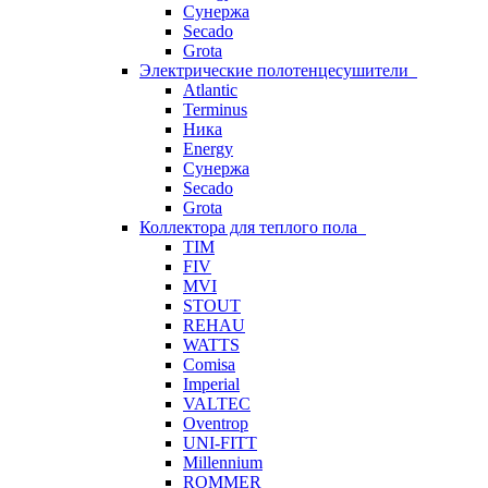
Сунержа
Secado
Grota
Электрические полотенцесушители
Atlantic
Terminus
Ника
Energy
Сунержа
Secado
Grota
Коллектора для теплого пола
TIM
FIV
MVI
STOUT
REHAU
WATTS
Comisa
Imperial
VALTEC
Oventrop
UNI-FITT
Millennium
ROMMER