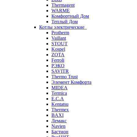
Thermagent
WARME
Комфортный Дом
Теплый Дом
Котлы электрические
Protherm
Vaillant
STOUT
Kospel
ZOTA
Ferroli
РЭКО
SAVITR
Thermo Trust
Элемент Комфорта
MIDEA
Termica
E.C.A
Kentatsu
Thermex
BAXI
Лемакс
Navien
Бастион