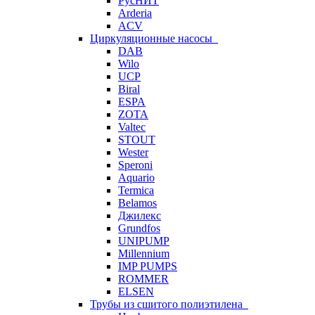
РусНИТ
Arderia
ACV
Циркуляционные насосы
DAB
Wilo
UCP
Biral
ESPA
ZOTA
Valtec
STOUT
Wester
Speroni
Aquario
Termica
Belamos
Джилекс
Grundfos
UNIPUMP
Millennium
IMP PUMPS
ROMMER
ELSEN
Трубы из сшитого полиэтилена