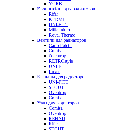
YORK
Кронштейны для радиаторов
Rifar
KERMI
UNI-FITT
Millennium
Royal Thermo
Вентили для радиаторов
Carlo Poletti
Comisa
Oventrop
RETROstyle
UNI-FITT
Luxor
Клапаны для радиаторов
UNI-FITT
STOUT
Oventrop
Comisa
Узлы для радиаторов
Comisa
Oventrop
REHAU
Rifar
STOUT