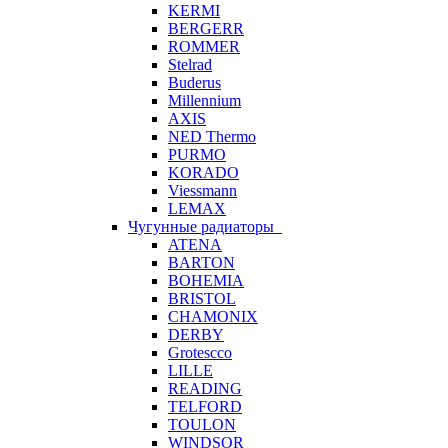
KERMI
BERGERR
ROMMER
Stelrad
Buderus
Millennium
AXIS
NED Thermo
PURMO
KORADO
Viessmann
LEMAX
Чугунные радиаторы
ATENA
BARTON
BOHEMIA
BRISTOL
CHAMONIX
DERBY
Grotescco
LILLE
READING
TELFORD
TOULON
WINDSOR