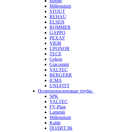
Hoobs
Millennium
STOUT
REHAU
ELSEN
ROMMER
GAPPO
РЕХАУ
ViEiR
UPONOR
TECE
Gekon
Giacomini
VALTEC
BERGERR
ICMA
UNI-FITT
Полипропиленовые трубы
SPK
VALTEC
FV-Plast
Lammin
Millennium
Kalde
ПОЛИТЭК