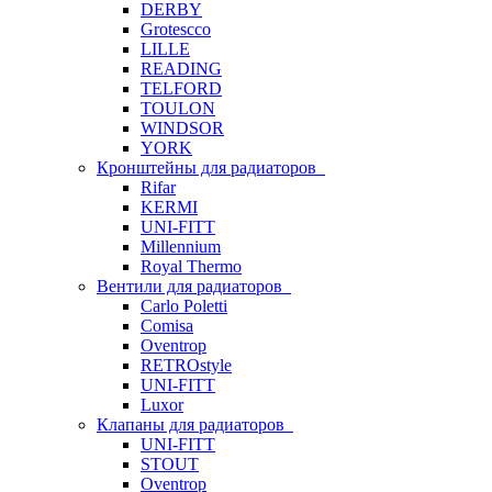
DERBY
Grotescco
LILLE
READING
TELFORD
TOULON
WINDSOR
YORK
Кронштейны для радиаторов
Rifar
KERMI
UNI-FITT
Millennium
Royal Thermo
Вентили для радиаторов
Carlo Poletti
Comisa
Oventrop
RETROstyle
UNI-FITT
Luxor
Клапаны для радиаторов
UNI-FITT
STOUT
Oventrop