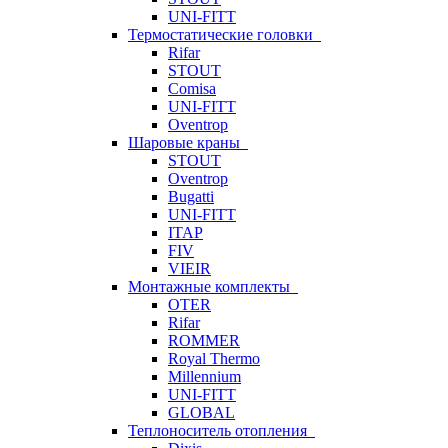
UNI-FITT
Термостатические головки
Rifar
STOUT
Comisa
UNI-FITT
Oventrop
Шаровые краны
STOUT
Oventrop
Bugatti
UNI-FITT
ITAP
FIV
VIEIR
Монтажные комплекты
OTER
Rifar
ROMMER
Royal Thermo
Millennium
UNI-FITT
GLOBAL
Теплоноситель отопления