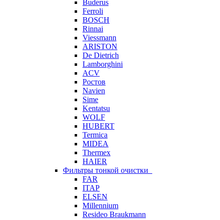
Buderus
Ferroli
BOSCH
Rinnai
Viessmann
ARISTON
De Dietrich
Lamborghini
ACV
Ростов
Navien
Sime
Kentatsu
WOLF
HUBERT
Termica
MIDEA
Thermex
HAIER
Фильтры тонкой очистки
FAR
ITAP
ELSEN
Millennium
Resideo Braukmann