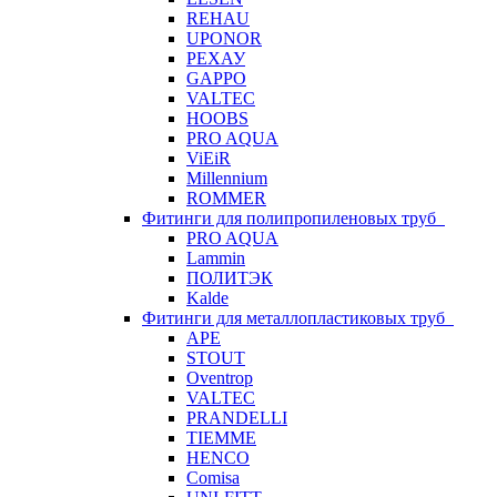
REHAU
UPONOR
РЕХАУ
GAPPO
VALTEC
HOOBS
PRO AQUA
ViEiR
Millennium
ROMMER
Фитинги для полипропиленовых труб
PRO AQUA
Lammin
ПОЛИТЭК
Kalde
Фитинги для металлопластиковых труб
APE
STOUT
Oventrop
VALTEC
PRANDELLI
TIEMME
HENCO
Comisa