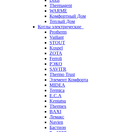
Dixis
Thermagent
WARME
Комфортный Дом
Теплый Дом
Котлы электрические
Protherm
Vaillant
STOUT
Kospel
ZOTA
Ferroli
РЭКО
SAVITR
Thermo Trust
Элемент Комфорта
MIDEA
Termica
E.C.A
Kentatsu
Thermex
BAXI
Лемакс
Navien
Бастион