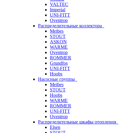
VALTEC
Imperial
UNI-FITT
Oventrop
Распределительные коллектора
Meibes
STOUT
ASKON
WARME
Oventrop
ROMMER
Grundfos
UNI-FITT
Hoobs
Насосные группы
Meibes
STOUT
Hoobs
WARME
ROMMER
UNI-FITT
Oventrop
Распределительные шкафы отопления
Elsen
STOUT