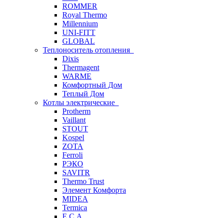
ROMMER
Royal Thermo
Millennium
UNI-FITT
GLOBAL
Теплоноситель отопления
Dixis
Thermagent
WARME
Комфортный Дом
Теплый Дом
Котлы электрические
Protherm
Vaillant
STOUT
Kospel
ZOTA
Ferroli
РЭКО
SAVITR
Thermo Trust
Элемент Комфорта
MIDEA
Termica
E.C.A