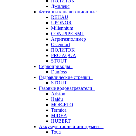
ПОЛИТЭК
Джилекс
Фитинги канализационные
REHAU
UPONOR
Millennium
CON-PIPE SML
Агригазполимер
Ostendorf
ПОЛИТЭК
PRO AQUA
STOUT
Сервоприводы
Danfoss
Гидравлические стрелки
STOUT
Газовые водонагреватели
Ariston
Hajdu
MOR-FLO
Termica
MIDEA
HUBERT
Аккумуляторный инструмент
Toua