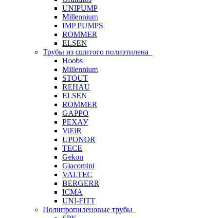
UNIPUMP
Millennium
IMP PUMPS
ROMMER
ELSEN
Трубы из сшитого полиэтилена
Hoobs
Millennium
STOUT
REHAU
ELSEN
ROMMER
GAPPO
РЕХАУ
ViEiR
UPONOR
TECE
Gekon
Giacomini
VALTEC
BERGERR
ICMA
UNI-FITT
Полипропиленовые трубы