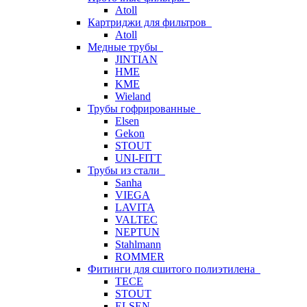
Atoll
Картриджи для фильтров
Atoll
Медные трубы
JINTIAN
HME
KME
Wieland
Трубы гофрированные
Elsen
Gekon
STOUT
UNI-FITT
Трубы из стали
Sanha
VIEGA
LAVITA
VALTEC
NEPTUN
Stahlmann
ROMMER
Фитинги для сшитого полиэтилена
TECE
STOUT
ELSEN