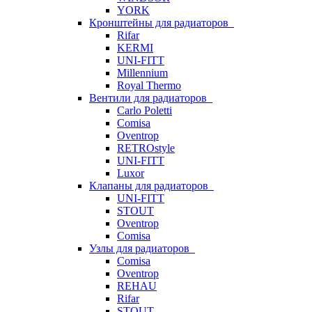
YORK
Кронштейны для радиаторов
Rifar
KERMI
UNI-FITT
Millennium
Royal Thermo
Вентили для радиаторов
Carlo Poletti
Comisa
Oventrop
RETROstyle
UNI-FITT
Luxor
Клапаны для радиаторов
UNI-FITT
STOUT
Oventrop
Comisa
Узлы для радиаторов
Comisa
Oventrop
REHAU
Rifar
STOUT