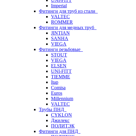
UNI-FITT
Imperial
Фитинги для труб из стали
VALTEC
ROMMER
Фитинги для медных труб
JINTIAN
SANHA
VIEGA
Фитинги резьбовые
STOUT
VIEGA
ELSEN
UNI-FITT
TIEMME
Itap
Comisa
Euros
Millennium
VALTEC
Трубы ПНД
CYKLON
Джилекс
ПОЛИТЭК
Фитинги для ПНД