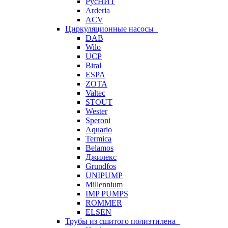
РусНИТ
Arderia
ACV
Циркуляционные насосы
DAB
Wilo
UCP
Biral
ESPA
ZOTA
Valtec
STOUT
Wester
Speroni
Aquario
Termica
Belamos
Джилекс
Grundfos
UNIPUMP
Millennium
IMP PUMPS
ROMMER
ELSEN
Трубы из сшитого полиэтилена