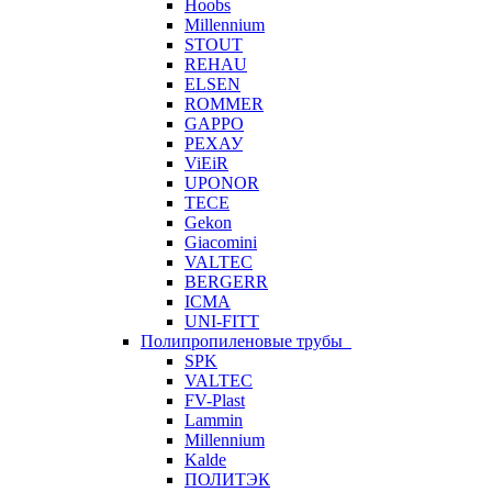
Hoobs
Millennium
STOUT
REHAU
ELSEN
ROMMER
GAPPO
РЕХАУ
ViEiR
UPONOR
TECE
Gekon
Giacomini
VALTEC
BERGERR
ICMA
UNI-FITT
Полипропиленовые трубы
SPK
VALTEC
FV-Plast
Lammin
Millennium
Kalde
ПОЛИТЭК