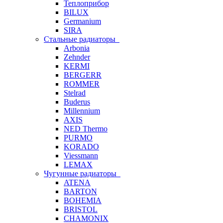
Теплоприбор
BILUX
Germanium
SIRA
Стальные радиаторы
Arbonia
Zehnder
KERMI
BERGERR
ROMMER
Stelrad
Buderus
Millennium
AXIS
NED Thermo
PURMO
KORADO
Viessmann
LEMAX
Чугунные радиаторы
ATENA
BARTON
BOHEMIA
BRISTOL
CHAMONIX