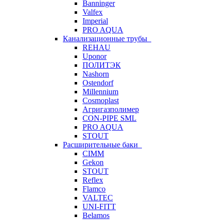
Banninger
Valfex
Imperial
PRO AQUA
Канализационные трубы
REHAU
Uponor
ПОЛИТЭК
Nashorn
Ostendorf
Millennium
Cosmoplast
Агригазполимер
CON-PIPE SML
PRO AQUA
STOUT
Расширительные баки
CIMM
Gekon
STOUT
Reflex
Flamco
VALTEC
UNI-FITT
Belamos