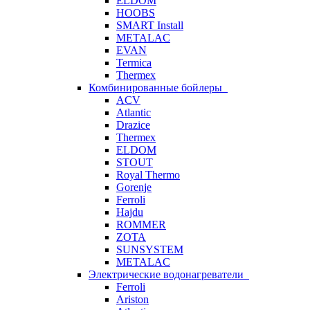
ELDOM
HOOBS
SMART Install
METALAC
EVAN
Termica
Thermex
Комбинированные бойлеры
ACV
Atlantic
Drazice
Thermex
ELDOM
STOUT
Royal Thermo
Gorenje
Ferroli
Hajdu
ROMMER
ZOTA
SUNSYSTEM
METALAC
Электрические водонагреватели
Ferroli
Ariston