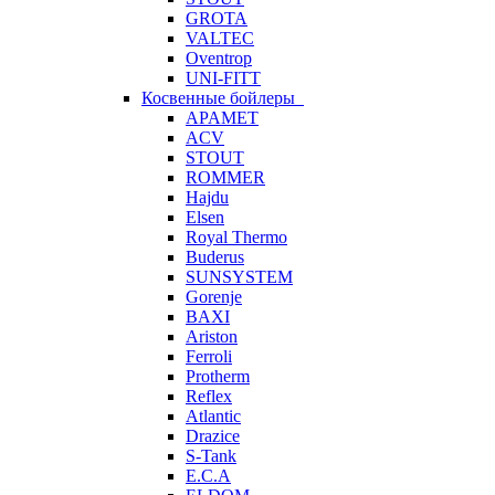
GROTA
VALTEC
Oventrop
UNI-FITT
Косвенные бойлеры
APAMET
ACV
STOUT
ROMMER
Hajdu
Elsen
Royal Thermo
Buderus
SUNSYSTEM
Gorenje
BAXI
Ariston
Ferroli
Protherm
Reflex
Atlantic
Drazice
S-Tank
E.C.A