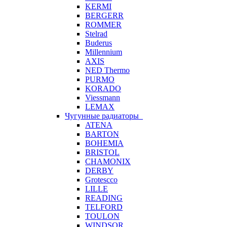
KERMI
BERGERR
ROMMER
Stelrad
Buderus
Millennium
AXIS
NED Thermo
PURMO
KORADO
Viessmann
LEMAX
Чугунные радиаторы
ATENA
BARTON
BOHEMIA
BRISTOL
CHAMONIX
DERBY
Grotescco
LILLE
READING
TELFORD
TOULON
WINDSOR