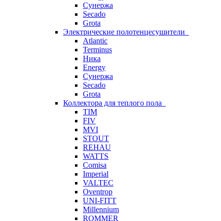
Сунержа
Secado
Grota
Электрические полотенцесушители
Atlantic
Terminus
Ника
Energy
Сунержа
Secado
Grota
Коллектора для теплого пола
TIM
FIV
MVI
STOUT
REHAU
WATTS
Comisa
Imperial
VALTEC
Oventrop
UNI-FITT
Millennium
ROMMER