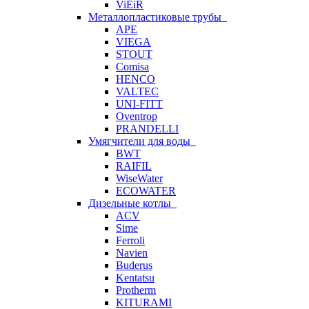
ViEiR
Металлопластиковые трубы
APE
VIEGA
STOUT
Comisa
HENCO
VALTEC
UNI-FITT
Oventrop
PRANDELLI
Умягчители для воды
BWT
RAIFIL
WiseWater
ECOWATER
Дизельные котлы
ACV
Sime
Ferroli
Navien
Buderus
Kentatsu
Protherm
KITURAMI