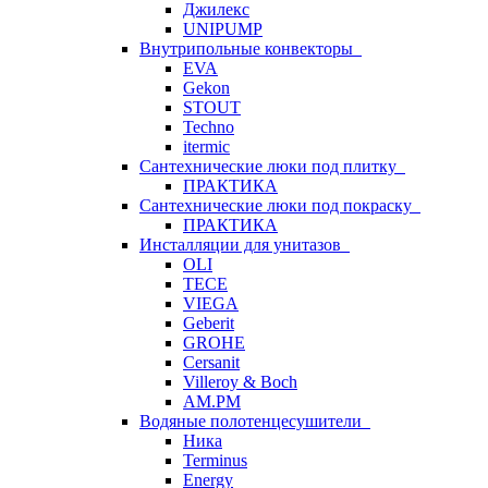
Джилекс
UNIPUMP
Внутрипольные конвекторы
EVA
Gekon
STOUT
Techno
itermic
Сантехнические люки под плитку
ПРАКТИКА
Сантехнические люки под покраску
ПРАКТИКА
Инсталляции для унитазов
OLI
TECE
VIEGA
Geberit
GROHE
Cersanit
Villeroy & Boch
AM.PM
Водяные полотенцесушители
Ника
Terminus
Energy