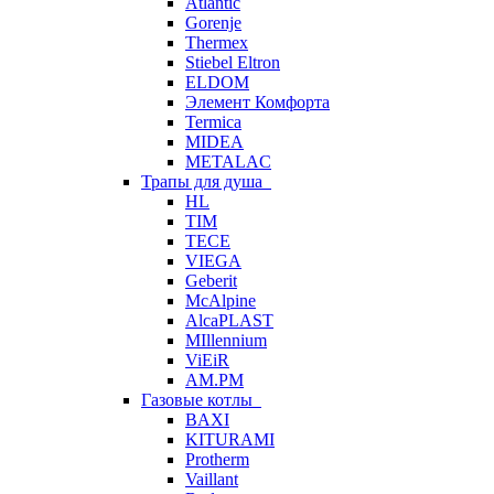
Atlantic
Gorenje
Thermex
Stiebel Eltron
ELDOM
Элемент Комфорта
Termica
MIDEA
METALAC
Трапы для душа
HL
TIM
TECE
VIEGA
Geberit
McAlpine
AlcaPLAST
MIllennium
ViEiR
AM.PM
Газовые котлы
BAXI
KITURAMI
Protherm
Vaillant