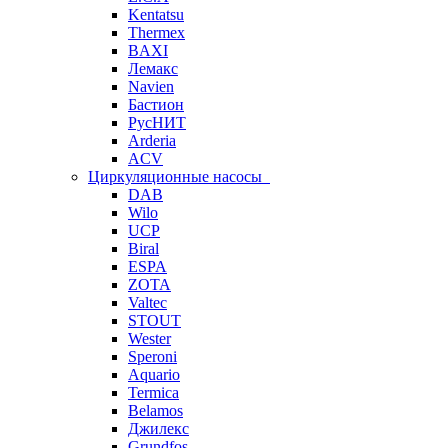
Kentatsu
Thermex
BAXI
Лемакс
Navien
Бастион
РусНИТ
Arderia
ACV
Циркуляционные насосы
DAB
Wilo
UCP
Biral
ESPA
ZOTA
Valtec
STOUT
Wester
Speroni
Aquario
Termica
Belamos
Джилекс
Grundfos