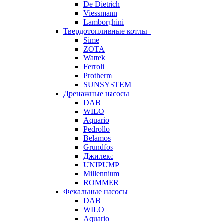
De Dietrich
Viessmann
Lamborghini
Твердотопливные котлы
Sime
ZOTA
Wattek
Ferroli
Protherm
SUNSYSTEM
Дренажные насосы
DAB
WILO
Aquario
Pedrollo
Belamos
Grundfos
Джилекс
UNIPUMP
Millennium
ROMMER
Фекальные насосы
DAB
WILO
Aquario