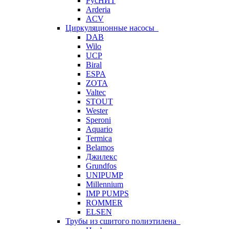
РусНИТ
Arderia
ACV
Циркуляционные насосы
DAB
Wilo
UCP
Biral
ESPA
ZOTA
Valtec
STOUT
Wester
Speroni
Aquario
Termica
Belamos
Джилекс
Grundfos
UNIPUMP
Millennium
IMP PUMPS
ROMMER
ELSEN
Трубы из сшитого полиэтилена