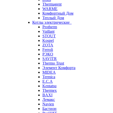
Thermagent
WARME
Комфортный Дом
Теплый Дом
Котлы электрические
Protherm
Vaillant
STOUT
Kospel
ZOTA
Ferroli
РЭКО
SAVITR
Thermo Trust
Элемент Комфорта
MIDEA
Termica
E.C.A
Kentatsu
Thermex
BAXI
Лемакс
Navien
Бастион