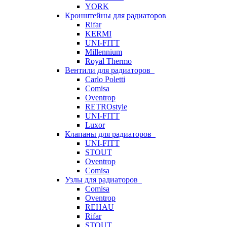
YORK
Кронштейны для радиаторов
Rifar
KERMI
UNI-FITT
Millennium
Royal Thermo
Вентили для радиаторов
Carlo Poletti
Comisa
Oventrop
RETROstyle
UNI-FITT
Luxor
Клапаны для радиаторов
UNI-FITT
STOUT
Oventrop
Comisa
Узлы для радиаторов
Comisa
Oventrop
REHAU
Rifar
STOUT