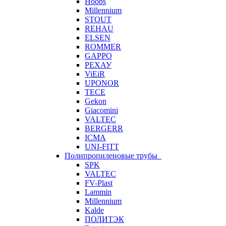
Hoobs
Millennium
STOUT
REHAU
ELSEN
ROMMER
GAPPO
РЕХАУ
ViEiR
UPONOR
TECE
Gekon
Giacomini
VALTEC
BERGERR
ICMA
UNI-FITT
Полипропиленовые трубы
SPK
VALTEC
FV-Plast
Lammin
Millennium
Kalde
ПОЛИТЭК