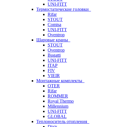
UNI-FITT
Термостатические головки
Rifar
STOUT
Comisa
UNI-FITT
Oventrop
Шаровые краны
STOUT
Oventrop
Bugatti
UNI-FITT
ITAP
FIV
VIEIR
Монтажные комплекты
OTER
Rifar
ROMMER
Royal Thermo
Millennium
UNI-FITT
GLOBAL
Теплоноситель отопления
Dixis