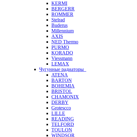
KERMI
BERGERR
ROMMER
Stelrad
Buderus
Millennium
AXIS
NED Thermo
PURMO
KORADO
Viessmann
LEMAX
Чугунные радиаторы
ATENA
BARTON
BOHEMIA
BRISTOL
CHAMONIX
DERBY
Grotescco
LILLE
READING
TELFORD
TOULON
WINDSOR