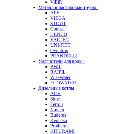
ViEiR
Металлопластиковые трубы
APE
VIEGA
STOUT
Comisa
HENCO
VALTEC
UNI-FITT
Oventrop
PRANDELLI
Умягчители для воды
BWT
RAIFIL
WiseWater
ECOWATER
Дизельные котлы
ACV
Sime
Ferroli
Navien
Buderus
Kentatsu
Protherm
KITURAMI