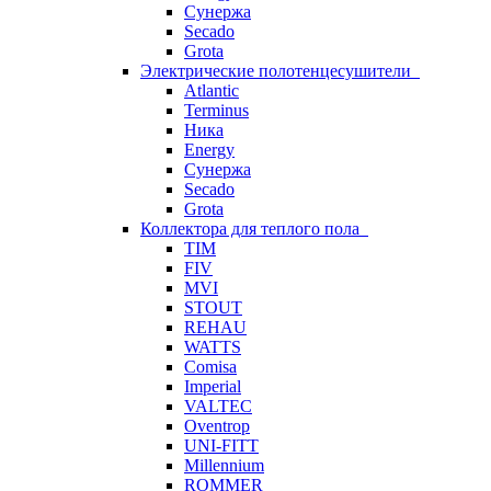
Сунержа
Secado
Grota
Электрические полотенцесушители
Atlantic
Terminus
Ника
Energy
Сунержа
Secado
Grota
Коллектора для теплого пола
TIM
FIV
MVI
STOUT
REHAU
WATTS
Comisa
Imperial
VALTEC
Oventrop
UNI-FITT
Millennium
ROMMER