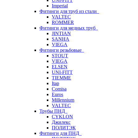
UNI-FITT
Imperial
Фитинги для труб из стали
VALTEC
ROMMER
Фитинги для медных труб
JINTIAN
SANHA
VIEGA
Фитинги резьбовые
STOUT
VIEGA
ELSEN
UNI-FITT
TIEMME
Itap
Comisa
Euros
Millennium
VALTEC
Трубы ПНД
CYKLON
Джилекс
ПОЛИТЭК
Фитинги для ПНД