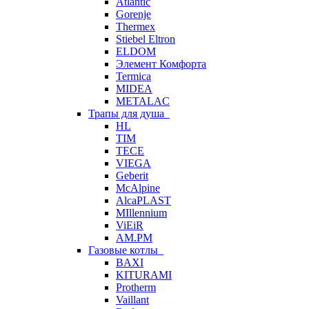
Atlantic
Gorenje
Thermex
Stiebel Eltron
ELDOM
Элемент Комфорта
Termica
MIDEA
METALAC
Трапы для душа
HL
TIM
TECE
VIEGA
Geberit
McAlpine
AlcaPLAST
MIllennium
ViEiR
AM.PM
Газовые котлы
BAXI
KITURAMI
Protherm
Vaillant