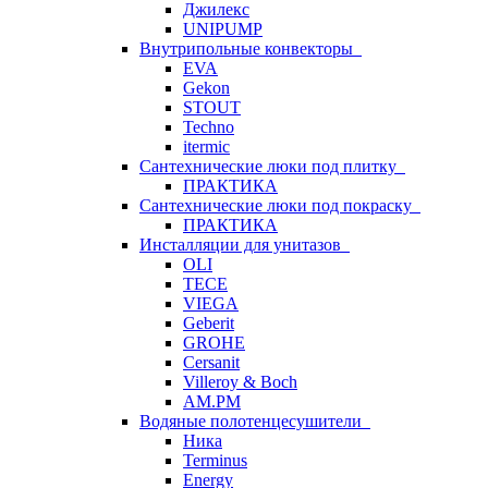
Джилекс
UNIPUMP
Внутрипольные конвекторы
EVA
Gekon
STOUT
Techno
itermic
Сантехнические люки под плитку
ПРАКТИКА
Сантехнические люки под покраску
ПРАКТИКА
Инсталляции для унитазов
OLI
TECE
VIEGA
Geberit
GROHE
Cersanit
Villeroy & Boch
AM.PM
Водяные полотенцесушители
Ника
Terminus
Energy