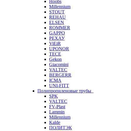
Hoobs
Millennium
STOUT
REHAU
ELSEN
ROMMER
GAPPO
РЕХАУ
ViEiR
UPONOR
TECE
Gekon
Giacomini
VALTEC
BERGERR
ICMA
UNI-FITT
Полипропиленовые трубы
SPK
VALTEC
FV-Plast
Lammin
Millennium
Kalde
ПОЛИТЭК