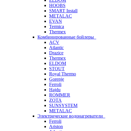
ELDOM
HOOBS
SMART Install
METALAC
EVAN
Termica
Thermex
Комбинированные бойлеры
ACV
Atlantic
Drazice
Thermex
ELDOM
STOUT
Royal Thermo
Gorenje
Ferroli
Hajdu
ROMMER
ZOTA
SUNSYSTEM
METALAC
Электрические водонагреватели
Ferroli
Ariston