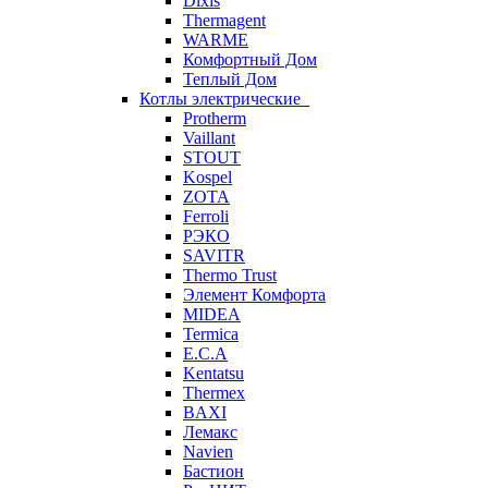
Dixis
Thermagent
WARME
Комфортный Дом
Теплый Дом
Котлы электрические
Protherm
Vaillant
STOUT
Kospel
ZOTA
Ferroli
РЭКО
SAVITR
Thermo Trust
Элемент Комфорта
MIDEA
Termica
E.C.A
Kentatsu
Thermex
BAXI
Лемакс
Navien
Бастион