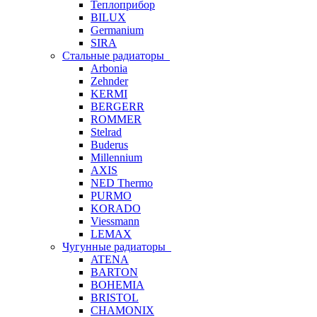
Теплоприбор
BILUX
Germanium
SIRA
Стальные радиаторы
Arbonia
Zehnder
KERMI
BERGERR
ROMMER
Stelrad
Buderus
Millennium
AXIS
NED Thermo
PURMO
KORADO
Viessmann
LEMAX
Чугунные радиаторы
ATENA
BARTON
BOHEMIA
BRISTOL
CHAMONIX