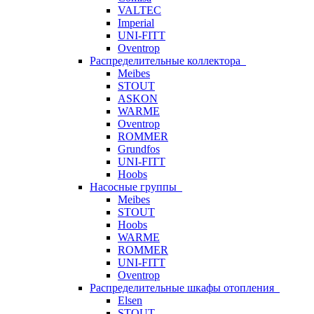
VALTEC
Imperial
UNI-FITT
Oventrop
Распределительные коллектора
Meibes
STOUT
ASKON
WARME
Oventrop
ROMMER
Grundfos
UNI-FITT
Hoobs
Насосные группы
Meibes
STOUT
Hoobs
WARME
ROMMER
UNI-FITT
Oventrop
Распределительные шкафы отопления
Elsen
STOUT