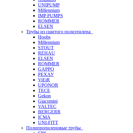
UNIPUMP
Millennium
IMP PUMPS
ROMMER
ELSEN
Трубы из сшитого полиэтилена
Hoobs
Millennium
STOUT
REHAU
ELSEN
ROMMER
GAPPO
РЕХАУ
ViEiR
UPONOR
TECE
Gekon
Giacomini
VALTEC
BERGERR
ICMA
UNI-FITT
Полипропиленовые трубы