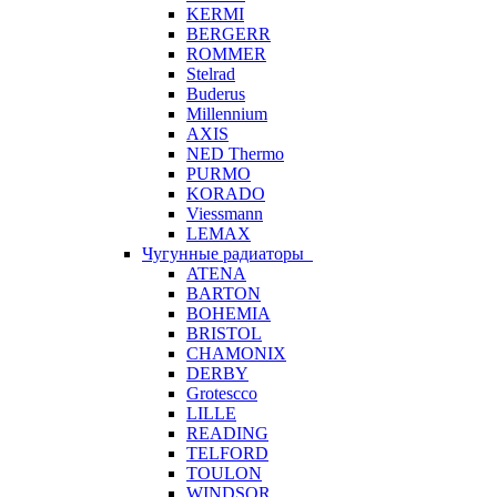
KERMI
BERGERR
ROMMER
Stelrad
Buderus
Millennium
AXIS
NED Thermo
PURMO
KORADO
Viessmann
LEMAX
Чугунные радиаторы
ATENA
BARTON
BOHEMIA
BRISTOL
CHAMONIX
DERBY
Grotescco
LILLE
READING
TELFORD
TOULON
WINDSOR