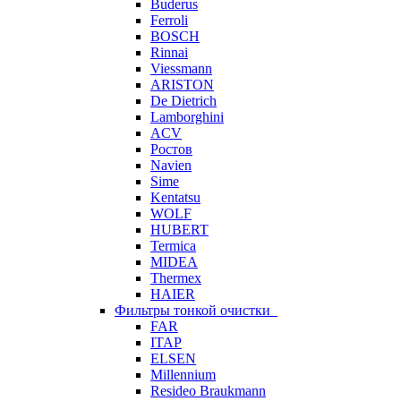
Buderus
Ferroli
BOSCH
Rinnai
Viessmann
ARISTON
De Dietrich
Lamborghini
ACV
Ростов
Navien
Sime
Kentatsu
WOLF
HUBERT
Termica
MIDEA
Thermex
HAIER
Фильтры тонкой очистки
FAR
ITAP
ELSEN
Millennium
Resideo Braukmann