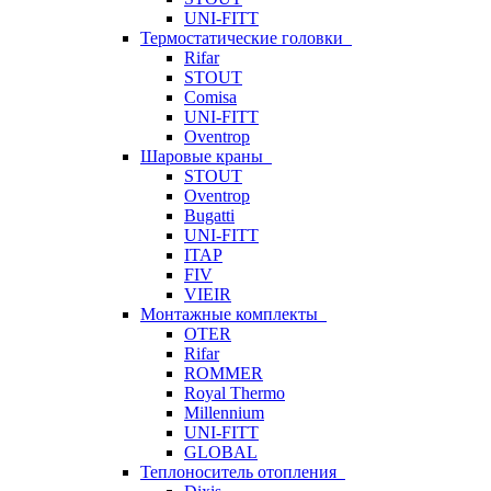
UNI-FITT
Термостатические головки
Rifar
STOUT
Comisa
UNI-FITT
Oventrop
Шаровые краны
STOUT
Oventrop
Bugatti
UNI-FITT
ITAP
FIV
VIEIR
Монтажные комплекты
OTER
Rifar
ROMMER
Royal Thermo
Millennium
UNI-FITT
GLOBAL
Теплоноситель отопления