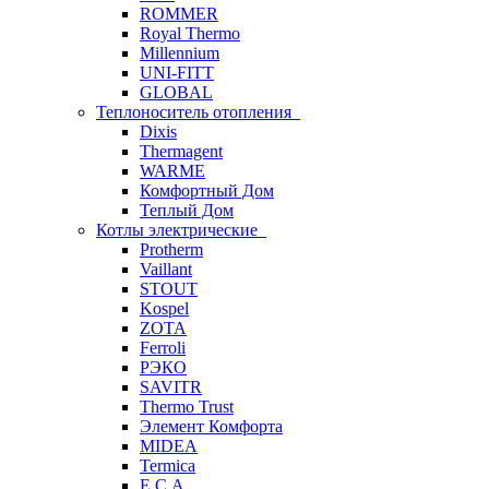
ROMMER
Royal Thermo
Millennium
UNI-FITT
GLOBAL
Теплоноситель отопления
Dixis
Thermagent
WARME
Комфортный Дом
Теплый Дом
Котлы электрические
Protherm
Vaillant
STOUT
Kospel
ZOTA
Ferroli
РЭКО
SAVITR
Thermo Trust
Элемент Комфорта
MIDEA
Termica
E.C.A