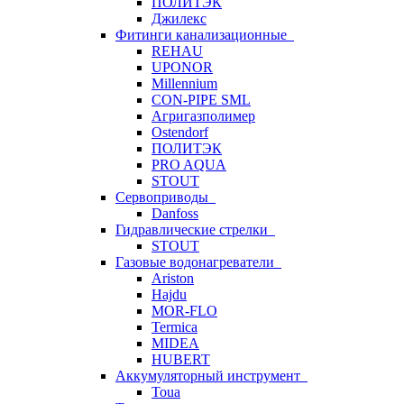
ПОЛИТЭК
Джилекс
Фитинги канализационные
REHAU
UPONOR
Millennium
CON-PIPE SML
Агригазполимер
Ostendorf
ПОЛИТЭК
PRO AQUA
STOUT
Сервоприводы
Danfoss
Гидравлические стрелки
STOUT
Газовые водонагреватели
Ariston
Hajdu
MOR-FLO
Termica
MIDEA
HUBERT
Аккумуляторный инструмент
Toua