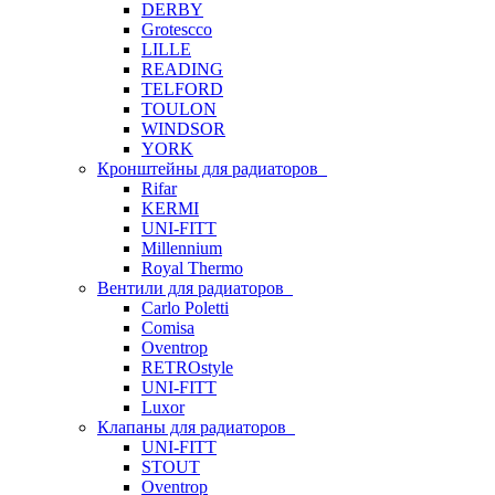
DERBY
Grotescco
LILLE
READING
TELFORD
TOULON
WINDSOR
YORK
Кронштейны для радиаторов
Rifar
KERMI
UNI-FITT
Millennium
Royal Thermo
Вентили для радиаторов
Carlo Poletti
Comisa
Oventrop
RETROstyle
UNI-FITT
Luxor
Клапаны для радиаторов
UNI-FITT
STOUT
Oventrop