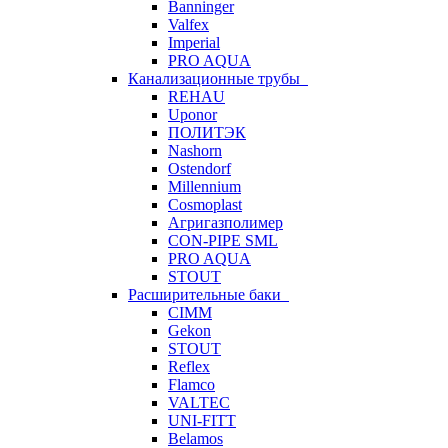
Banninger
Valfex
Imperial
PRO AQUA
Канализационные трубы
REHAU
Uponor
ПОЛИТЭК
Nashorn
Ostendorf
Millennium
Cosmoplast
Агригазполимер
CON-PIPE SML
PRO AQUA
STOUT
Расширительные баки
CIMM
Gekon
STOUT
Reflex
Flamco
VALTEC
UNI-FITT
Belamos