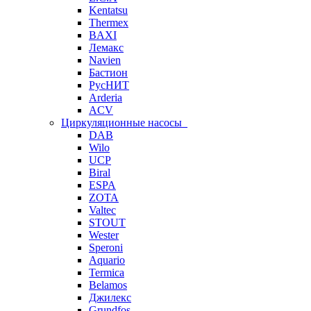
Kentatsu
Thermex
BAXI
Лемакс
Navien
Бастион
РусНИТ
Arderia
ACV
Циркуляционные насосы
DAB
Wilo
UCP
Biral
ESPA
ZOTA
Valtec
STOUT
Wester
Speroni
Aquario
Termica
Belamos
Джилекс
Grundfos