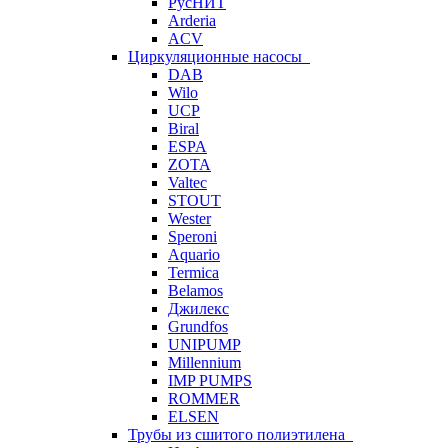
РусНИТ
Arderia
ACV
Циркуляционные насосы
DAB
Wilo
UCP
Biral
ESPA
ZOTA
Valtec
STOUT
Wester
Speroni
Aquario
Termica
Belamos
Джилекс
Grundfos
UNIPUMP
Millennium
IMP PUMPS
ROMMER
ELSEN
Трубы из сшитого полиэтилена