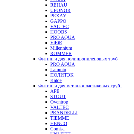
REHAU
UPONOR
РЕХАУ
GAPPO
VALTEC
HOOBS
PRO AQUA
ViEiR
Millennium
ROMMER
Фитинги для полипропиленовых труб
PRO AQUA
Lammin
ПОЛИТЭК
Kalde
Фитинги для металлопластиковых труб
APE
STOUT
Oventrop
VALTEC
PRANDELLI
TIEMME
HENCO
Comisa