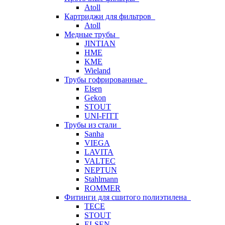
Atoll
Картриджи для фильтров
Atoll
Медные трубы
JINTIAN
HME
KME
Wieland
Трубы гофрированные
Elsen
Gekon
STOUT
UNI-FITT
Трубы из стали
Sanha
VIEGA
LAVITA
VALTEC
NEPTUN
Stahlmann
ROMMER
Фитинги для сшитого полиэтилена
TECE
STOUT
ELSEN