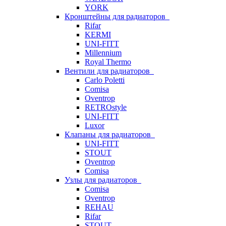
YORK
Кронштейны для радиаторов
Rifar
KERMI
UNI-FITT
Millennium
Royal Thermo
Вентили для радиаторов
Carlo Poletti
Comisa
Oventrop
RETROstyle
UNI-FITT
Luxor
Клапаны для радиаторов
UNI-FITT
STOUT
Oventrop
Comisa
Узлы для радиаторов
Comisa
Oventrop
REHAU
Rifar
STOUT