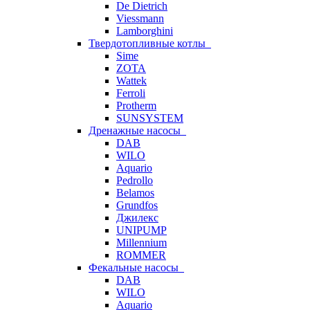
De Dietrich
Viessmann
Lamborghini
Твердотопливные котлы
Sime
ZOTA
Wattek
Ferroli
Protherm
SUNSYSTEM
Дренажные насосы
DAB
WILO
Aquario
Pedrollo
Belamos
Grundfos
Джилекс
UNIPUMP
Millennium
ROMMER
Фекальные насосы
DAB
WILO
Aquario