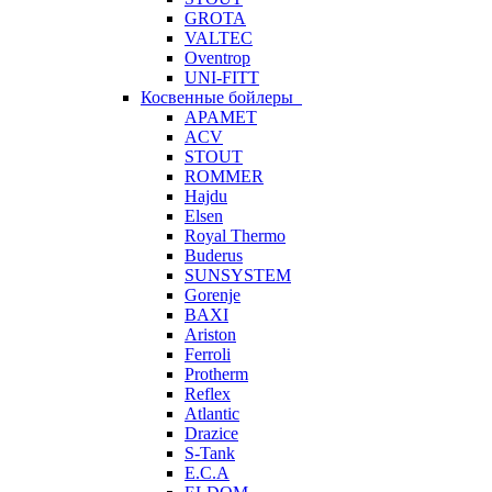
GROTA
VALTEC
Oventrop
UNI-FITT
Косвенные бойлеры
APAMET
ACV
STOUT
ROMMER
Hajdu
Elsen
Royal Thermo
Buderus
SUNSYSTEM
Gorenje
BAXI
Ariston
Ferroli
Protherm
Reflex
Atlantic
Drazice
S-Tank
E.C.A