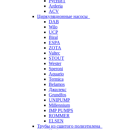
РусНИТ
Arderia
ACV
Циркуляционные насосы
DAB
Wilo
UCP
Biral
ESPA
ZOTA
Valtec
STOUT
Wester
Speroni
Aquario
Termica
Belamos
Джилекс
Grundfos
UNIPUMP
Millennium
IMP PUMPS
ROMMER
ELSEN
Трубы из сшитого полиэтилена