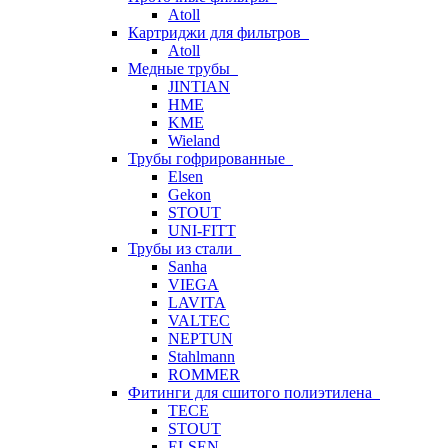
Atoll
Картриджи для фильтров
Atoll
Медные трубы
JINTIAN
HME
KME
Wieland
Трубы гофрированные
Elsen
Gekon
STOUT
UNI-FITT
Трубы из стали
Sanha
VIEGA
LAVITA
VALTEC
NEPTUN
Stahlmann
ROMMER
Фитинги для сшитого полиэтилена
TECE
STOUT
ELSEN