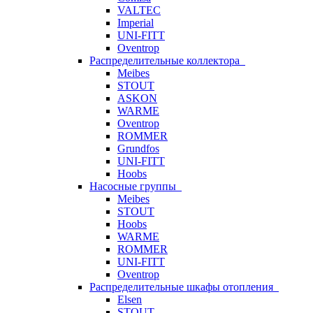
VALTEC
Imperial
UNI-FITT
Oventrop
Распределительные коллектора
Meibes
STOUT
ASKON
WARME
Oventrop
ROMMER
Grundfos
UNI-FITT
Hoobs
Насосные группы
Meibes
STOUT
Hoobs
WARME
ROMMER
UNI-FITT
Oventrop
Распределительные шкафы отопления
Elsen
STOUT