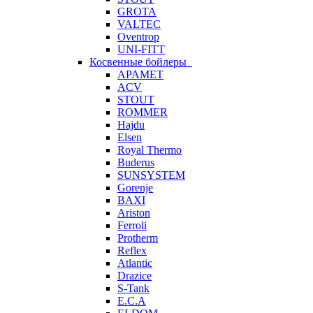
GROTA
VALTEC
Oventrop
UNI-FITT
Косвенные бойлеры
APAMET
ACV
STOUT
ROMMER
Hajdu
Elsen
Royal Thermo
Buderus
SUNSYSTEM
Gorenje
BAXI
Ariston
Ferroli
Protherm
Reflex
Atlantic
Drazice
S-Tank
E.C.A