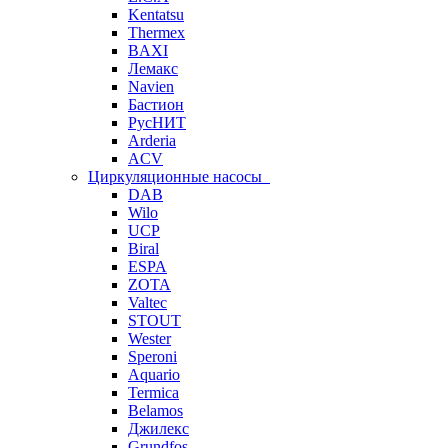
Kentatsu
Thermex
BAXI
Лемакс
Navien
Бастион
РусНИТ
Arderia
ACV
Циркуляционные насосы
DAB
Wilo
UCP
Biral
ESPA
ZOTA
Valtec
STOUT
Wester
Speroni
Aquario
Termica
Belamos
Джилекс
Grundfos