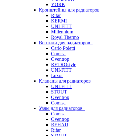
YORK
Кронштейны для радиаторов
Rifar
KERMI
UNI-FITT
Millennium
Royal Thermo
Вентили для радиаторов
Carlo Poletti
Comisa
Oventrop
RETROstyle
UNI-FITT
Luxor
Клапаны для радиаторов
UNI-FITT
STOUT
Oventrop
Comisa
Узлы для радиаторов
Comisa
Oventrop
REHAU
Rifar
STOUT