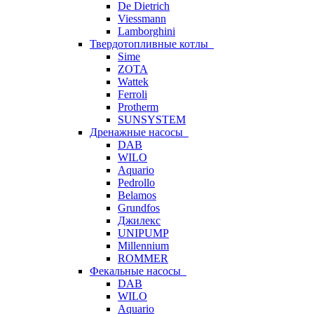
De Dietrich
Viessmann
Lamborghini
Твердотопливные котлы
Sime
ZOTA
Wattek
Ferroli
Protherm
SUNSYSTEM
Дренажные насосы
DAB
WILO
Aquario
Pedrollo
Belamos
Grundfos
Джилекс
UNIPUMP
Millennium
ROMMER
Фекальные насосы
DAB
WILO
Aquario