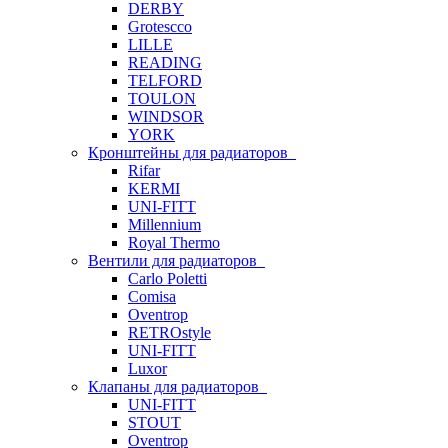
DERBY
Grotescco
LILLE
READING
TELFORD
TOULON
WINDSOR
YORK
Кронштейны для радиаторов
Rifar
KERMI
UNI-FITT
Millennium
Royal Thermo
Вентили для радиаторов
Carlo Poletti
Comisa
Oventrop
RETROstyle
UNI-FITT
Luxor
Клапаны для радиаторов
UNI-FITT
STOUT
Oventrop