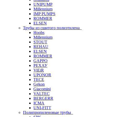
UNIPUMP
Millennium
IMP PUMPS
ROMMER
ELSEN
Трубы из сшитого полиэтилена
Hoobs
Millennium
STOUT
REHAU
ELSEN
ROMMER
GAPPO
РЕХАУ
ViEiR
UPONOR
TECE
Gekon
Giacomini
VALTEC
BERGERR
ICMA
UNI-FITT
Полипропиленовые трубы