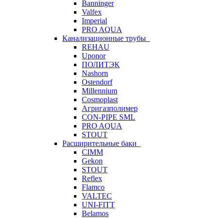
Banninger
Valfex
Imperial
PRO AQUA
Канализационные трубы
REHAU
Uponor
ПОЛИТЭК
Nashorn
Ostendorf
Millennium
Cosmoplast
Агригазполимер
CON-PIPE SML
PRO AQUA
STOUT
Расширительные баки
CIMM
Gekon
STOUT
Reflex
Flamco
VALTEC
UNI-FITT
Belamos