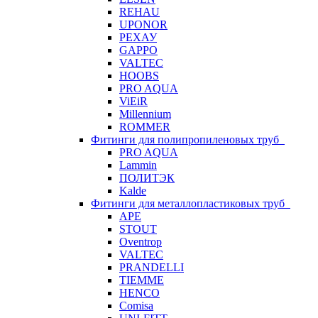
REHAU
UPONOR
РЕХАУ
GAPPO
VALTEC
HOOBS
PRO AQUA
ViEiR
Millennium
ROMMER
Фитинги для полипропиленовых труб
PRO AQUA
Lammin
ПОЛИТЭК
Kalde
Фитинги для металлопластиковых труб
APE
STOUT
Oventrop
VALTEC
PRANDELLI
TIEMME
HENCO
Comisa