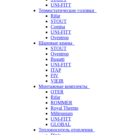
UNI-FITT
Термостатические головки
Rifar
STOUT
Comisa
UNI-FITT
Oventrop
Шаровые краны
STOUT
Oventrop
Bugatti
UNI-FITT
ITAP
FIV
VIEIR
Монтажные комплекты
OTER
Rifar
ROMMER
Royal Thermo
Millennium
UNI-FITT
GLOBAL
Теплоноситель отопления