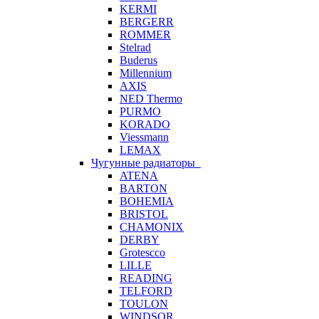
KERMI
BERGERR
ROMMER
Stelrad
Buderus
Millennium
AXIS
NED Thermo
PURMO
KORADO
Viessmann
LEMAX
Чугунные радиаторы
ATENA
BARTON
BOHEMIA
BRISTOL
CHAMONIX
DERBY
Grotescco
LILLE
READING
TELFORD
TOULON
WINDSOR