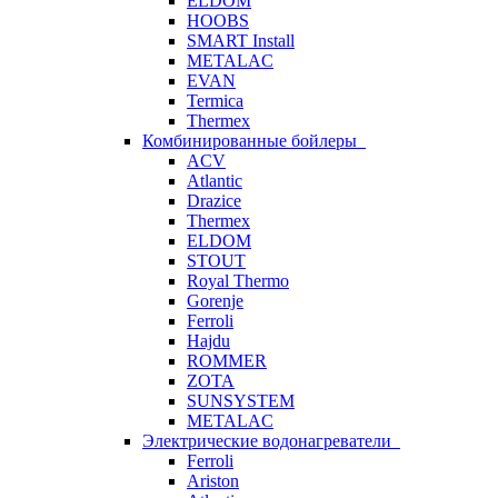
ELDOM
HOOBS
SMART Install
METALAC
EVAN
Termica
Thermex
Комбинированные бойлеры
ACV
Atlantic
Drazice
Thermex
ELDOM
STOUT
Royal Thermo
Gorenje
Ferroli
Hajdu
ROMMER
ZOTA
SUNSYSTEM
METALAC
Электрические водонагреватели
Ferroli
Ariston