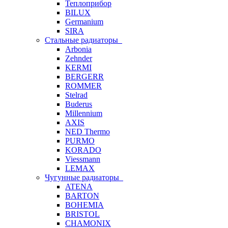
Теплоприбор
BILUX
Germanium
SIRA
Стальные радиаторы
Arbonia
Zehnder
KERMI
BERGERR
ROMMER
Stelrad
Buderus
Millennium
AXIS
NED Thermo
PURMO
KORADO
Viessmann
LEMAX
Чугунные радиаторы
ATENA
BARTON
BOHEMIA
BRISTOL
CHAMONIX