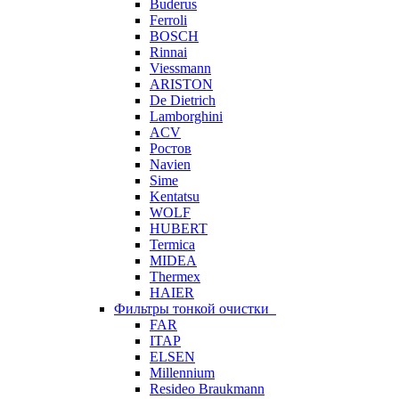
Buderus
Ferroli
BOSCH
Rinnai
Viessmann
ARISTON
De Dietrich
Lamborghini
ACV
Ростов
Navien
Sime
Kentatsu
WOLF
HUBERT
Termica
MIDEA
Thermex
HAIER
Фильтры тонкой очистки
FAR
ITAP
ELSEN
Millennium
Resideo Braukmann