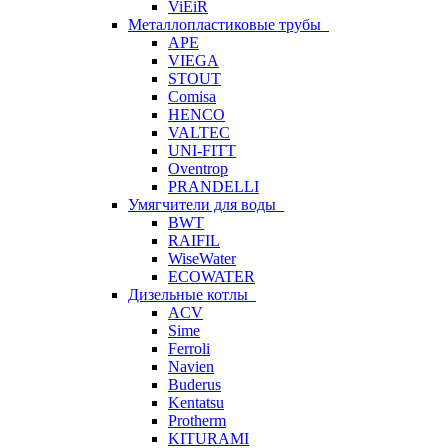
ViEiR
Металлопластиковые трубы
APE
VIEGA
STOUT
Comisa
HENCO
VALTEC
UNI-FITT
Oventrop
PRANDELLI
Умягчители для воды
BWT
RAIFIL
WiseWater
ECOWATER
Дизельные котлы
ACV
Sime
Ferroli
Navien
Buderus
Kentatsu
Protherm
KITURAMI