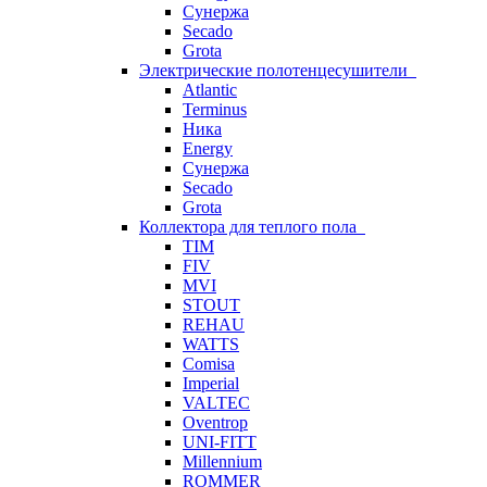
Сунержа
Secado
Grota
Электрические полотенцесушители
Atlantic
Terminus
Ника
Energy
Сунержа
Secado
Grota
Коллектора для теплого пола
TIM
FIV
MVI
STOUT
REHAU
WATTS
Comisa
Imperial
VALTEC
Oventrop
UNI-FITT
Millennium
ROMMER