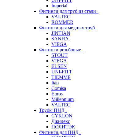
UNI-FITT
Imperial
Фитинги для труб из стали
VALTEC
ROMMER
Фитинги для медных труб
JINTIAN
SANHA
VIEGA
Фитинги резьбовые
STOUT
VIEGA
ELSEN
UNI-FITT
TIEMME
Itap
Comisa
Euros
Millennium
VALTEC
Трубы ПНД
CYKLON
Джилекс
ПОЛИТЭК
Фитинги для ПНД