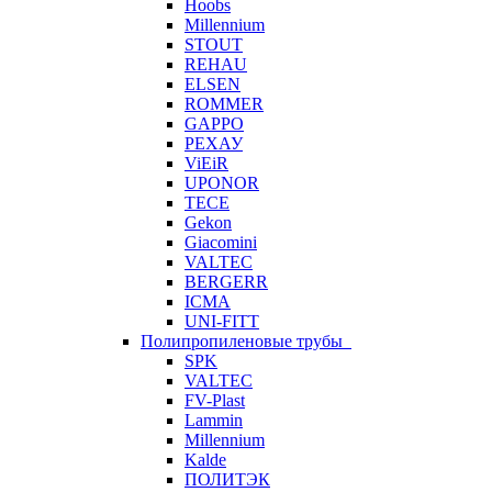
Hoobs
Millennium
STOUT
REHAU
ELSEN
ROMMER
GAPPO
РЕХАУ
ViEiR
UPONOR
TECE
Gekon
Giacomini
VALTEC
BERGERR
ICMA
UNI-FITT
Полипропиленовые трубы
SPK
VALTEC
FV-Plast
Lammin
Millennium
Kalde
ПОЛИТЭК