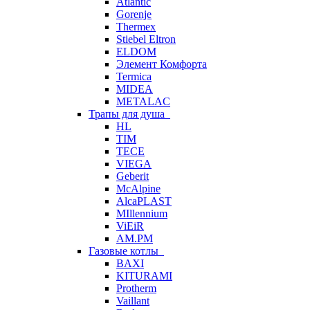
Atlantic
Gorenje
Thermex
Stiebel Eltron
ELDOM
Элемент Комфорта
Termica
MIDEA
METALAC
Трапы для душа
HL
TIM
TECE
VIEGA
Geberit
McAlpine
AlcaPLAST
MIllennium
ViEiR
AM.PM
Газовые котлы
BAXI
KITURAMI
Protherm
Vaillant