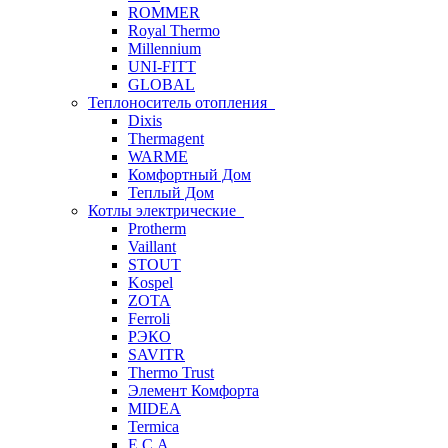
ROMMER
Royal Thermo
Millennium
UNI-FITT
GLOBAL
Теплоноситель отопления
Dixis
Thermagent
WARME
Комфортный Дом
Теплый Дом
Котлы электрические
Protherm
Vaillant
STOUT
Kospel
ZOTA
Ferroli
РЭКО
SAVITR
Thermo Trust
Элемент Комфорта
MIDEA
Termica
E.C.A