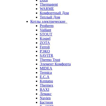
Dixis
Thermagent
WARME
Комфортный Дом
Теплый Дом
Котлы электрические
Protherm
Vaillant
STOUT
Kospel
ZOTA
Ferroli
РЭКО
SAVITR
Thermo Trust
Элемент Комфорта
MIDEA
Termica
E.C.A
Kentatsu
Thermex
BAXI
Лемакс
Navien
Бастион