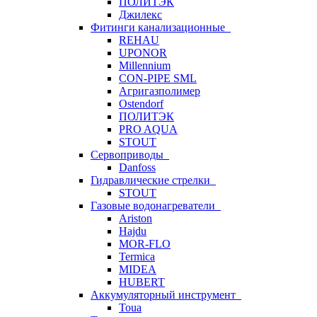
ПОЛИТЭК
Джилекс
Фитинги канализационные
REHAU
UPONOR
Millennium
CON-PIPE SML
Агригазполимер
Ostendorf
ПОЛИТЭК
PRO AQUA
STOUT
Сервоприводы
Danfoss
Гидравлические стрелки
STOUT
Газовые водонагреватели
Ariston
Hajdu
MOR-FLO
Termica
MIDEA
HUBERT
Аккумуляторный инструмент
Toua