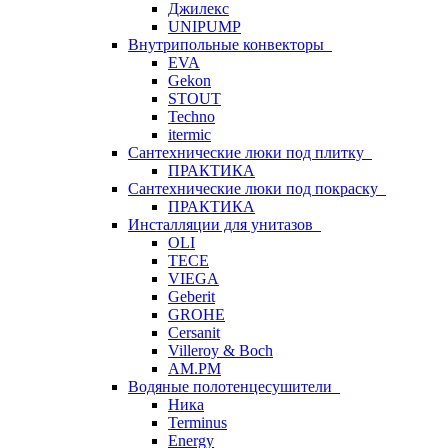
Джилекс
UNIPUMP
Внутрипольные конвекторы
EVA
Gekon
STOUT
Techno
itermic
Сантехнические люки под плитку
ПРАКТИКА
Сантехнические люки под покраску
ПРАКТИКА
Инсталляции для унитазов
OLI
TECE
VIEGA
Geberit
GROHE
Cersanit
Villeroy & Boch
AM.PM
Водяные полотенцесушители
Ника
Terminus
Energy