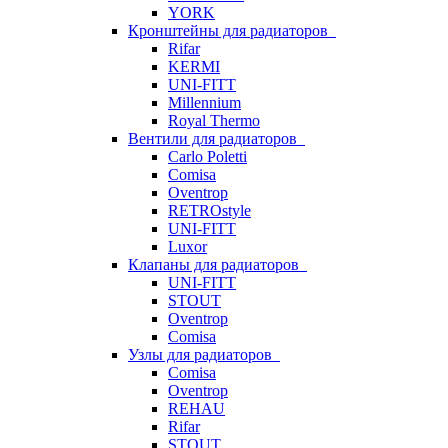
YORK
Кронштейны для радиаторов
Rifar
KERMI
UNI-FITT
Millennium
Royal Thermo
Вентили для радиаторов
Carlo Poletti
Comisa
Oventrop
RETROstyle
UNI-FITT
Luxor
Клапаны для радиаторов
UNI-FITT
STOUT
Oventrop
Comisa
Узлы для радиаторов
Comisa
Oventrop
REHAU
Rifar
STOUT