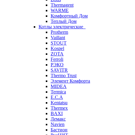
Thermagent
WARME
Комфортный Дом
Теплый Дом
Котлы электрические
Protherm
Vaillant
STOUT
Kospel
ZOTA
Ferroli
РЭКО
SAVITR
Thermo Trust
Элемент Комфорта
MIDEA
Termica
E.C.A
Kentatsu
Thermex
BAXI
Лемакс
Navien
Бастион