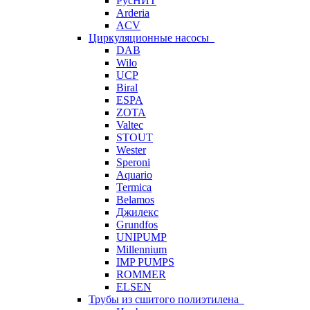
РусНИТ
Arderia
ACV
Циркуляционные насосы
DAB
Wilo
UCP
Biral
ESPA
ZOTA
Valtec
STOUT
Wester
Speroni
Aquario
Termica
Belamos
Джилекс
Grundfos
UNIPUMP
Millennium
IMP PUMPS
ROMMER
ELSEN
Трубы из сшитого полиэтилена