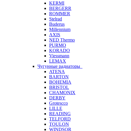
KERMI
BERGERR
ROMMER
Stelrad
Buderus
Millennium
AXIS
NED Thermo
PURMO
KORADO
Viessmann
LEMAX
Чугунные радиаторы
ATENA
BARTON
BOHEMIA
BRISTOL
CHAMONIX
DERBY
Grotescco
LILLE
READING
TELFORD
TOULON
WINDSOR