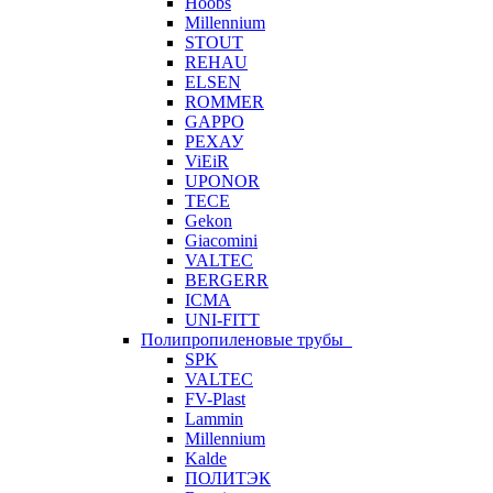
Hoobs
Millennium
STOUT
REHAU
ELSEN
ROMMER
GAPPO
РЕХАУ
ViEiR
UPONOR
TECE
Gekon
Giacomini
VALTEC
BERGERR
ICMA
UNI-FITT
Полипропиленовые трубы
SPK
VALTEC
FV-Plast
Lammin
Millennium
Kalde
ПОЛИТЭК