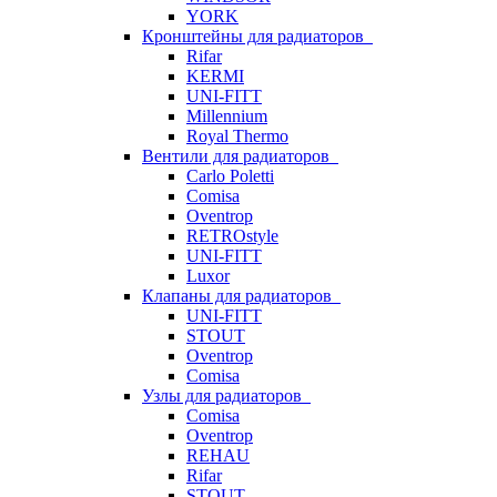
YORK
Кронштейны для радиаторов
Rifar
KERMI
UNI-FITT
Millennium
Royal Thermo
Вентили для радиаторов
Carlo Poletti
Comisa
Oventrop
RETROstyle
UNI-FITT
Luxor
Клапаны для радиаторов
UNI-FITT
STOUT
Oventrop
Comisa
Узлы для радиаторов
Comisa
Oventrop
REHAU
Rifar
STOUT