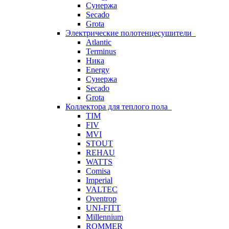
Сунержа
Secado
Grota
Электрические полотенцесушители
Atlantic
Terminus
Ника
Energy
Сунержа
Secado
Grota
Коллектора для теплого пола
TIM
FIV
MVI
STOUT
REHAU
WATTS
Comisa
Imperial
VALTEC
Oventrop
UNI-FITT
Millennium
ROMMER