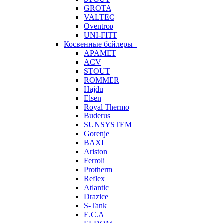
GROTA
VALTEC
Oventrop
UNI-FITT
Косвенные бойлеры
APAMET
ACV
STOUT
ROMMER
Hajdu
Elsen
Royal Thermo
Buderus
SUNSYSTEM
Gorenje
BAXI
Ariston
Ferroli
Protherm
Reflex
Atlantic
Drazice
S-Tank
E.C.A