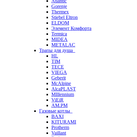
Atlantic
Gorenje
Thermex
Stiebel Eltron
ELDOM
Элемент Комфорта
Termica
MIDEA
METALAC
Трапы для душа
HL
TIM
TECE
VIEGA
Geberit
McAlpine
AlcaPLAST
MIllennium
ViEiR
AM.PM
Газовые котлы
BAXI
KITURAMI
Protherm
Vaillant