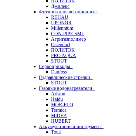
ПОЛИТЭК
Джилекс
Фитинги канализационные
REHAU
UPONOR
Millennium
CON-PIPE SML
Агригазполимер
Ostendorf
ПОЛИТЭК
PRO AQUA
STOUT
Сервоприводы
Danfoss
Гидравлические стрелки
STOUT
Газовые водонагреватели
Ariston
Hajdu
MOR-FLO
Termica
MIDEA
HUBERT
Аккумуляторный инструмент
Toua