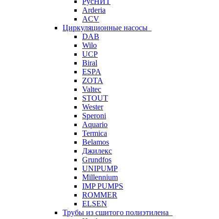
РусНИТ
Arderia
ACV
Циркуляционные насосы
DAB
Wilo
UCP
Biral
ESPA
ZOTA
Valtec
STOUT
Wester
Speroni
Aquario
Termica
Belamos
Джилекс
Grundfos
UNIPUMP
Millennium
IMP PUMPS
ROMMER
ELSEN
Трубы из сшитого полиэтилена