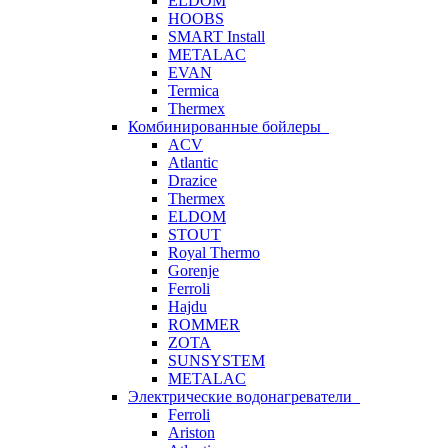
ELDOM
HOOBS
SMART Install
METALAC
EVAN
Termica
Thermex
Комбинированные бойлеры
ACV
Atlantic
Drazice
Thermex
ELDOM
STOUT
Royal Thermo
Gorenje
Ferroli
Hajdu
ROMMER
ZOTA
SUNSYSTEM
METALAC
Электрические водонагреватели
Ferroli
Ariston