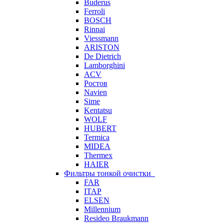
Buderus
Ferroli
BOSCH
Rinnai
Viessmann
ARISTON
De Dietrich
Lamborghini
ACV
Ростов
Navien
Sime
Kentatsu
WOLF
HUBERT
Termica
MIDEA
Thermex
HAIER
Фильтры тонкой очистки
FAR
ITAP
ELSEN
Millennium
Resideo Braukmann