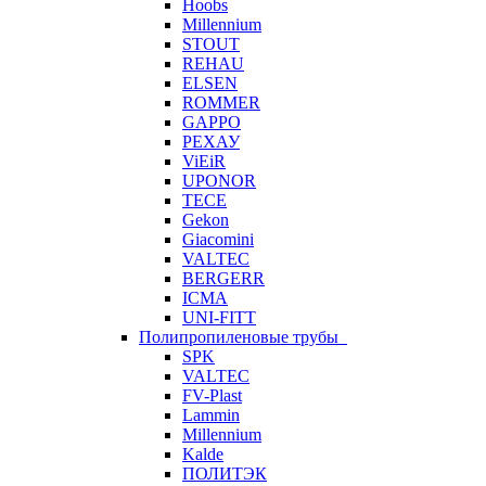
Hoobs
Millennium
STOUT
REHAU
ELSEN
ROMMER
GAPPO
РЕХАУ
ViEiR
UPONOR
TECE
Gekon
Giacomini
VALTEC
BERGERR
ICMA
UNI-FITT
Полипропиленовые трубы
SPK
VALTEC
FV-Plast
Lammin
Millennium
Kalde
ПОЛИТЭК