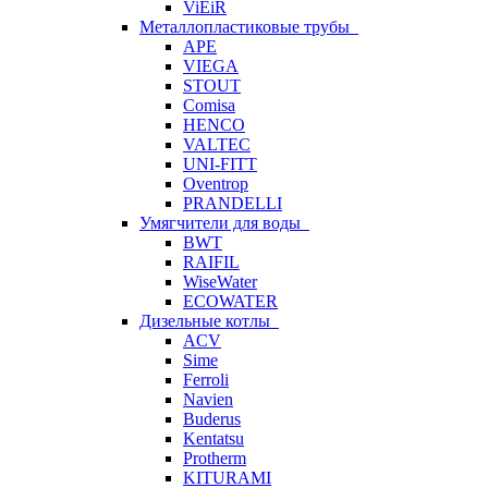
ViEiR
Металлопластиковые трубы
APE
VIEGA
STOUT
Comisa
HENCO
VALTEC
UNI-FITT
Oventrop
PRANDELLI
Умягчители для воды
BWT
RAIFIL
WiseWater
ECOWATER
Дизельные котлы
ACV
Sime
Ferroli
Navien
Buderus
Kentatsu
Protherm
KITURAMI