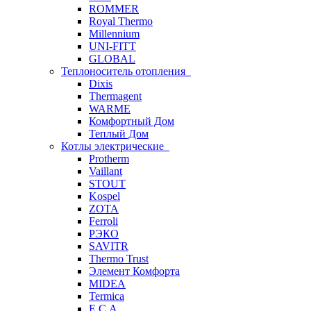
ROMMER
Royal Thermo
Millennium
UNI-FITT
GLOBAL
Теплоноситель отопления
Dixis
Thermagent
WARME
Комфортный Дом
Теплый Дом
Котлы электрические
Protherm
Vaillant
STOUT
Kospel
ZOTA
Ferroli
РЭКО
SAVITR
Thermo Trust
Элемент Комфорта
MIDEA
Termica
E.C.A