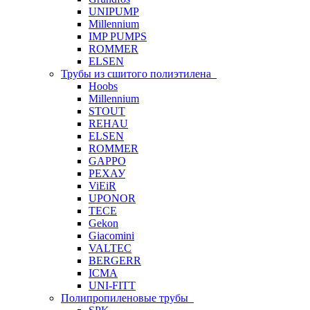
UNIPUMP
Millennium
IMP PUMPS
ROMMER
ELSEN
Трубы из сшитого полиэтилена
Hoobs
Millennium
STOUT
REHAU
ELSEN
ROMMER
GAPPO
РЕХАУ
ViEiR
UPONOR
TECE
Gekon
Giacomini
VALTEC
BERGERR
ICMA
UNI-FITT
Полипропиленовые трубы