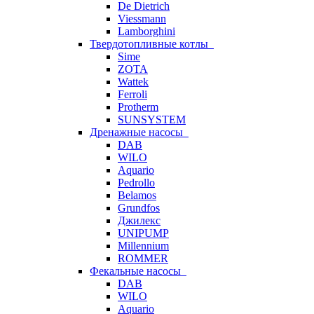
De Dietrich
Viessmann
Lamborghini
Твердотопливные котлы
Sime
ZOTA
Wattek
Ferroli
Protherm
SUNSYSTEM
Дренажные насосы
DAB
WILO
Aquario
Pedrollo
Belamos
Grundfos
Джилекс
UNIPUMP
Millennium
ROMMER
Фекальные насосы
DAB
WILO
Aquario