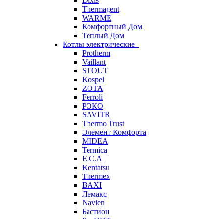
Dixis
Thermagent
WARME
Комфортный Дом
Теплый Дом
Котлы электрические
Protherm
Vaillant
STOUT
Kospel
ZOTA
Ferroli
РЭКО
SAVITR
Thermo Trust
Элемент Комфорта
MIDEA
Termica
E.C.A
Kentatsu
Thermex
BAXI
Лемакс
Navien
Бастион