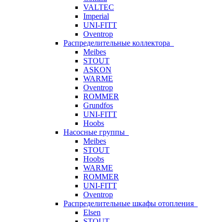
VALTEC
Imperial
UNI-FITT
Oventrop
Распределительные коллектора
Meibes
STOUT
ASKON
WARME
Oventrop
ROMMER
Grundfos
UNI-FITT
Hoobs
Насосные группы
Meibes
STOUT
Hoobs
WARME
ROMMER
UNI-FITT
Oventrop
Распределительные шкафы отопления
Elsen
STOUT