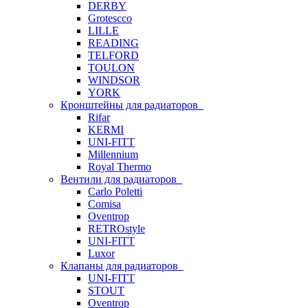
DERBY
Grotescco
LILLE
READING
TELFORD
TOULON
WINDSOR
YORK
Кронштейны для радиаторов
Rifar
KERMI
UNI-FITT
Millennium
Royal Thermo
Вентили для радиаторов
Carlo Poletti
Comisa
Oventrop
RETROstyle
UNI-FITT
Luxor
Клапаны для радиаторов
UNI-FITT
STOUT
Oventrop