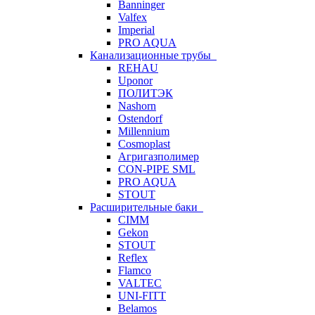
Banninger
Valfex
Imperial
PRO AQUA
Канализационные трубы
REHAU
Uponor
ПОЛИТЭК
Nashorn
Ostendorf
Millennium
Cosmoplast
Агригазполимер
CON-PIPE SML
PRO AQUA
STOUT
Расширительные баки
CIMM
Gekon
STOUT
Reflex
Flamco
VALTEC
UNI-FITT
Belamos