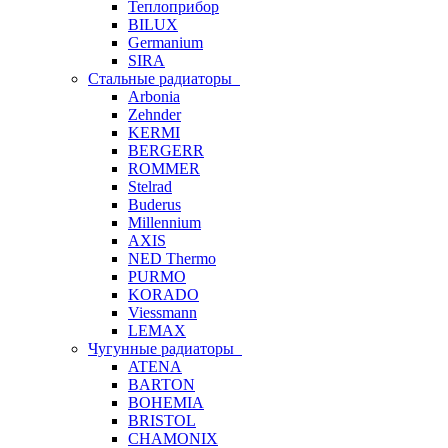
Теплоприбор
BILUX
Germanium
SIRA
Стальные радиаторы
Arbonia
Zehnder
KERMI
BERGERR
ROMMER
Stelrad
Buderus
Millennium
AXIS
NED Thermo
PURMO
KORADO
Viessmann
LEMAX
Чугунные радиаторы
ATENA
BARTON
BOHEMIA
BRISTOL
CHAMONIX