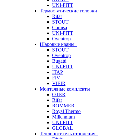
UNI-FITT
Термостатические головки
Rifar
STOUT
Comisa
UNI-FITT
Oventrop
Шаровые краны
STOUT
Oventrop
Bugatti
UNI-FITT
ITAP
FIV
VIEIR
Монтажные комплекты
OTER
Rifar
ROMMER
Royal Thermo
Millennium
UNI-FITT
GLOBAL
Теплоноситель отопления