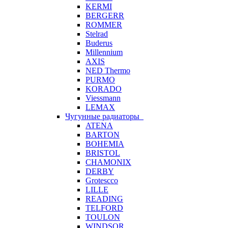
KERMI
BERGERR
ROMMER
Stelrad
Buderus
Millennium
AXIS
NED Thermo
PURMO
KORADO
Viessmann
LEMAX
Чугунные радиаторы
ATENA
BARTON
BOHEMIA
BRISTOL
CHAMONIX
DERBY
Grotescco
LILLE
READING
TELFORD
TOULON
WINDSOR