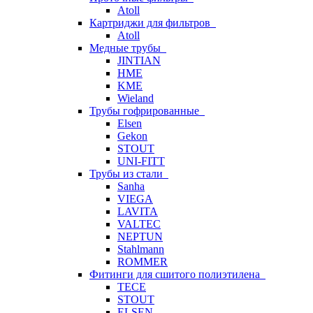
Atoll
Картриджи для фильтров
Atoll
Медные трубы
JINTIAN
HME
KME
Wieland
Трубы гофрированные
Elsen
Gekon
STOUT
UNI-FITT
Трубы из стали
Sanha
VIEGA
LAVITA
VALTEC
NEPTUN
Stahlmann
ROMMER
Фитинги для сшитого полиэтилена
TECE
STOUT
ELSEN