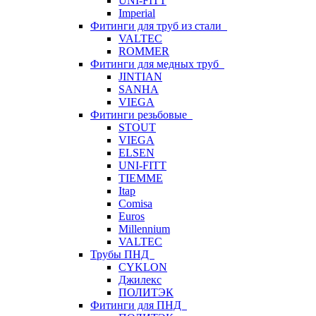
UNI-FITT
Imperial
Фитинги для труб из стали
VALTEC
ROMMER
Фитинги для медных труб
JINTIAN
SANHA
VIEGA
Фитинги резьбовые
STOUT
VIEGA
ELSEN
UNI-FITT
TIEMME
Itap
Comisa
Euros
Millennium
VALTEC
Трубы ПНД
CYKLON
Джилекс
ПОЛИТЭК
Фитинги для ПНД