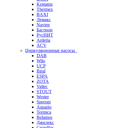
Kentatsu
Thermex
BAXI
Лемакс
Navien
Бастион
РусНИТ
Arderia
ACV
Циркуляционные насосы
DAB
Wilo
UCP
Biral
ESPA
ZOTA
Valtec
STOUT
Wester
Speroni
Aquario
Termica
Belamos
Джилекс
Grundfos