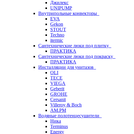
Джилекс
UNIPUMP
Внутрипольные конвекторы
EVA
Gekon
STOUT
Techno
itermic
Сантехнические люки под плитку
ПРАКТИКА
Сантехнические люки под покраску
ПРАКТИКА
Инсталляции для унитазов
OLI
TECE
VIEGA
Geberit
GROHE
Cersanit
Villeroy & Boch
AM.PM
Водяные полотенцесушители
Ника
Terminus
Energy