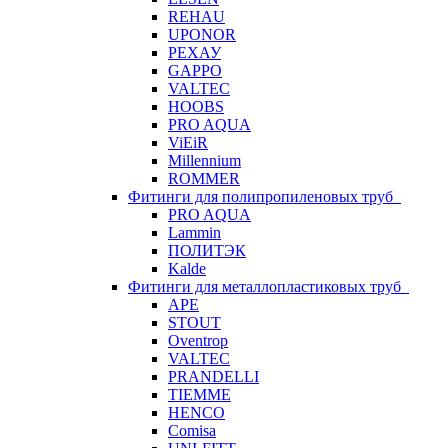
REHAU
UPONOR
РЕХАУ
GAPPO
VALTEC
HOOBS
PRO AQUA
ViEiR
Millennium
ROMMER
Фитинги для полипропиленовых труб
PRO AQUA
Lammin
ПОЛИТЭК
Kalde
Фитинги для металлопластиковых труб
APE
STOUT
Oventrop
VALTEC
PRANDELLI
TIEMME
HENCO
Comisa