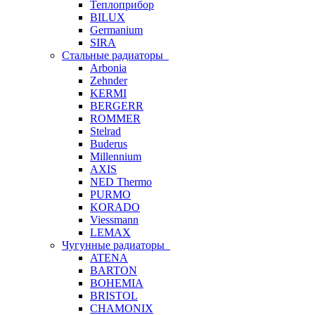
Теплоприбор
BILUX
Germanium
SIRA
Стальные радиаторы
Arbonia
Zehnder
KERMI
BERGERR
ROMMER
Stelrad
Buderus
Millennium
AXIS
NED Thermo
PURMO
KORADO
Viessmann
LEMAX
Чугунные радиаторы
ATENA
BARTON
BOHEMIA
BRISTOL
CHAMONIX