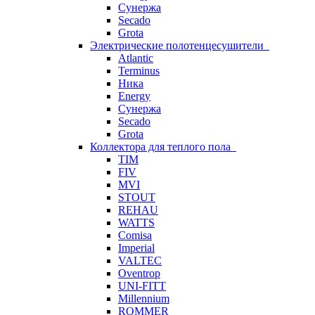
Сунержа
Secado
Grota
Электрические полотенцесушители
Atlantic
Terminus
Ника
Energy
Сунержа
Secado
Grota
Коллектора для теплого пола
TIM
FIV
MVI
STOUT
REHAU
WATTS
Comisa
Imperial
VALTEC
Oventrop
UNI-FITT
Millennium
ROMMER