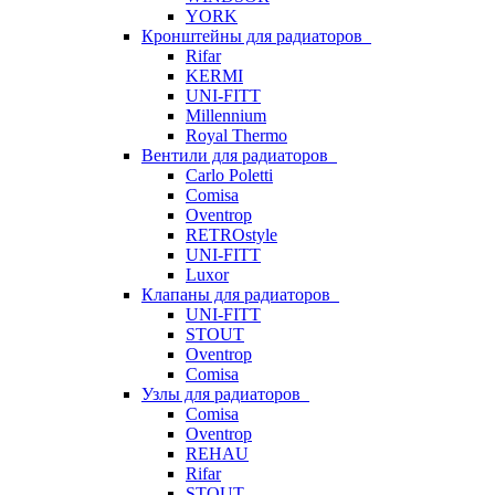
YORK
Кронштейны для радиаторов
Rifar
KERMI
UNI-FITT
Millennium
Royal Thermo
Вентили для радиаторов
Carlo Poletti
Comisa
Oventrop
RETROstyle
UNI-FITT
Luxor
Клапаны для радиаторов
UNI-FITT
STOUT
Oventrop
Comisa
Узлы для радиаторов
Comisa
Oventrop
REHAU
Rifar
STOUT