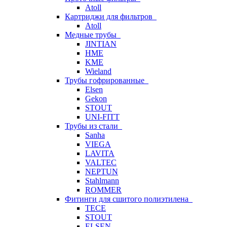
Atoll
Картриджи для фильтров
Atoll
Медные трубы
JINTIAN
HME
KME
Wieland
Трубы гофрированные
Elsen
Gekon
STOUT
UNI-FITT
Трубы из стали
Sanha
VIEGA
LAVITA
VALTEC
NEPTUN
Stahlmann
ROMMER
Фитинги для сшитого полиэтилена
TECE
STOUT
ELSEN