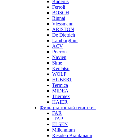
Buderus
Ferroli
BOSCH
Rinnai
Viessmann
ARISTON
De Dietrich
Lamborghini
ACV
Ростов
Navien
Sime
Kentatsu
WOLF
HUBERT
Termica
MIDEA
Thermex
HAIER
Фильтры тонкой очистки
FAR
ITAP
ELSEN
Millennium
Resideo Braukmann