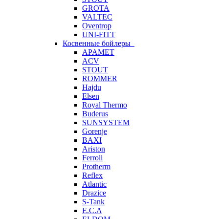
GROTA
VALTEC
Oventrop
UNI-FITT
Косвенные бойлеры
APAMET
ACV
STOUT
ROMMER
Hajdu
Elsen
Royal Thermo
Buderus
SUNSYSTEM
Gorenje
BAXI
Ariston
Ferroli
Protherm
Reflex
Atlantic
Drazice
S-Tank
E.C.A