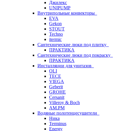
Джилекс
UNIPUMP
Внутрипольные конвекторы
EVA
Gekon
STOUT
Techno
itermic
Сантехнические люки под плитку
ПРАКТИКА
Сантехнические люки под покраску
ПРАКТИКА
Инсталляции для унитазов
OLI
TECE
VIEGA
Geberit
GROHE
Cersanit
Villeroy & Boch
AM.PM
Водяные полотенцесушители
Ника
Terminus
Energy