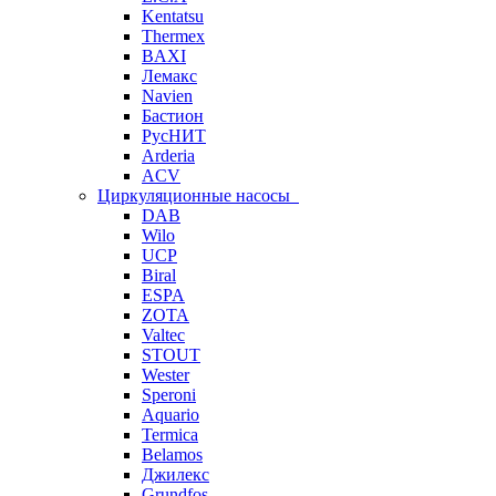
Kentatsu
Thermex
BAXI
Лемакс
Navien
Бастион
РусНИТ
Arderia
ACV
Циркуляционные насосы
DAB
Wilo
UCP
Biral
ESPA
ZOTA
Valtec
STOUT
Wester
Speroni
Aquario
Termica
Belamos
Джилекс
Grundfos