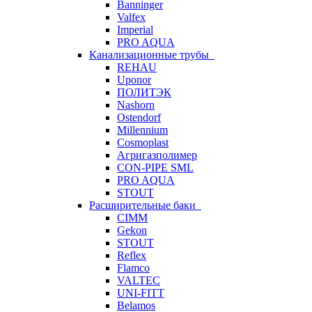
Banninger
Valfex
Imperial
PRO AQUA
Канализационные трубы
REHAU
Uponor
ПОЛИТЭК
Nashorn
Ostendorf
Millennium
Cosmoplast
Агригазполимер
CON-PIPE SML
PRO AQUA
STOUT
Расширительные баки
CIMM
Gekon
STOUT
Reflex
Flamco
VALTEC
UNI-FITT
Belamos