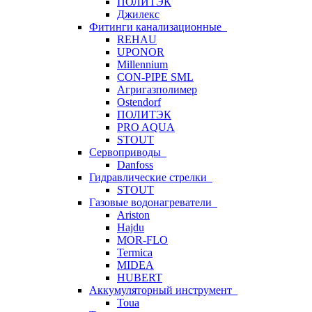
ПОЛИТЭК
Джилекс
Фитинги канализационные
REHAU
UPONOR
Millennium
CON-PIPE SML
Агригазполимер
Ostendorf
ПОЛИТЭК
PRO AQUA
STOUT
Сервоприводы
Danfoss
Гидравлические стрелки
STOUT
Газовые водонагреватели
Ariston
Hajdu
MOR-FLO
Termica
MIDEA
HUBERT
Аккумуляторный инструмент
Toua