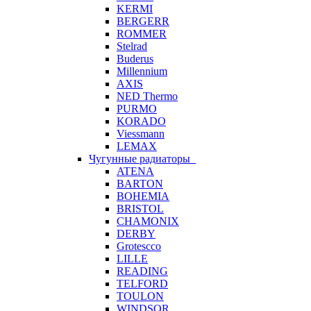
KERMI
BERGERR
ROMMER
Stelrad
Buderus
Millennium
AXIS
NED Thermo
PURMO
KORADO
Viessmann
LEMAX
Чугунные радиаторы
ATENA
BARTON
BOHEMIA
BRISTOL
CHAMONIX
DERBY
Grotescco
LILLE
READING
TELFORD
TOULON
WINDSOR