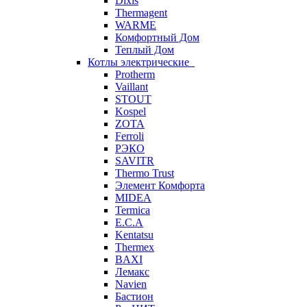
Dixis
Thermagent
WARME
Комфортный Дом
Теплый Дом
Котлы электрические
Protherm
Vaillant
STOUT
Kospel
ZOTA
Ferroli
РЭКО
SAVITR
Thermo Trust
Элемент Комфорта
MIDEA
Termica
E.C.A
Kentatsu
Thermex
BAXI
Лемакс
Navien
Бастион