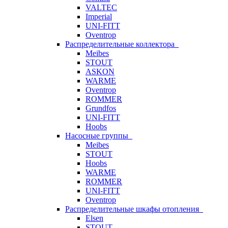
VALTEC
Imperial
UNI-FITT
Oventrop
Распределительные коллектора
Meibes
STOUT
ASKON
WARME
Oventrop
ROMMER
Grundfos
UNI-FITT
Hoobs
Насосные группы
Meibes
STOUT
Hoobs
WARME
ROMMER
UNI-FITT
Oventrop
Распределительные шкафы отопления
Elsen
STOUT