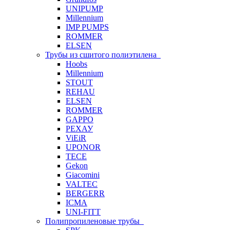
UNIPUMP
Millennium
IMP PUMPS
ROMMER
ELSEN
Трубы из сшитого полиэтилена
Hoobs
Millennium
STOUT
REHAU
ELSEN
ROMMER
GAPPO
РЕХАУ
ViEiR
UPONOR
TECE
Gekon
Giacomini
VALTEC
BERGERR
ICMA
UNI-FITT
Полипропиленовые трубы