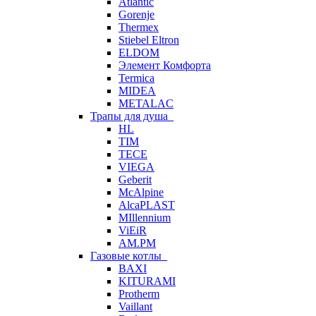
Atlantic
Gorenje
Thermex
Stiebel Eltron
ELDOM
Элемент Комфорта
Termica
MIDEA
METALAC
Трапы для душа
HL
TIM
TECE
VIEGA
Geberit
McAlpine
AlcaPLAST
MIllennium
ViEiR
AM.PM
Газовые котлы
BAXI
KITURAMI
Protherm
Vaillant