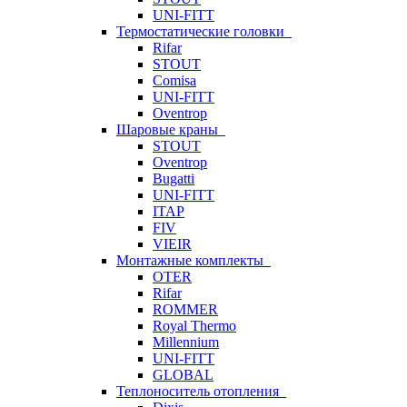
UNI-FITT
Термостатические головки
Rifar
STOUT
Comisa
UNI-FITT
Oventrop
Шаровые краны
STOUT
Oventrop
Bugatti
UNI-FITT
ITAP
FIV
VIEIR
Монтажные комплекты
OTER
Rifar
ROMMER
Royal Thermo
Millennium
UNI-FITT
GLOBAL
Теплоноситель отопления