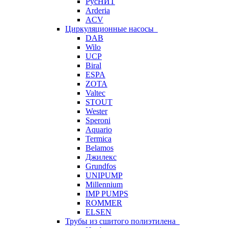
РусНИТ
Arderia
ACV
Циркуляционные насосы
DAB
Wilo
UCP
Biral
ESPA
ZOTA
Valtec
STOUT
Wester
Speroni
Aquario
Termica
Belamos
Джилекс
Grundfos
UNIPUMP
Millennium
IMP PUMPS
ROMMER
ELSEN
Трубы из сшитого полиэтилена