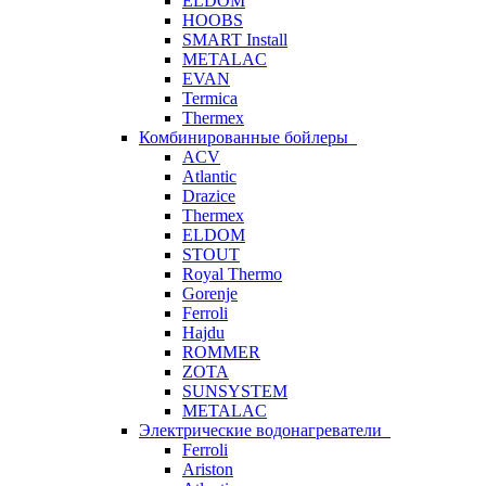
ELDOM
HOOBS
SMART Install
METALAC
EVAN
Termica
Thermex
Комбинированные бойлеры
ACV
Atlantic
Drazice
Thermex
ELDOM
STOUT
Royal Thermo
Gorenje
Ferroli
Hajdu
ROMMER
ZOTA
SUNSYSTEM
METALAC
Электрические водонагреватели
Ferroli
Ariston