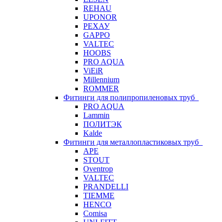
REHAU
UPONOR
РЕХАУ
GAPPO
VALTEC
HOOBS
PRO AQUA
ViEiR
Millennium
ROMMER
Фитинги для полипропиленовых труб
PRO AQUA
Lammin
ПОЛИТЭК
Kalde
Фитинги для металлопластиковых труб
APE
STOUT
Oventrop
VALTEC
PRANDELLI
TIEMME
HENCO
Comisa