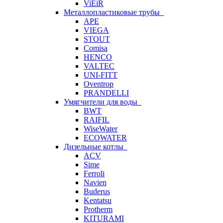
ViEiR
Металлопластиковые трубы
APE
VIEGA
STOUT
Comisa
HENCO
VALTEC
UNI-FITT
Oventrop
PRANDELLI
Умягчители для воды
BWT
RAIFIL
WiseWater
ECOWATER
Дизельные котлы
ACV
Sime
Ferroli
Navien
Buderus
Kentatsu
Protherm
KITURAMI