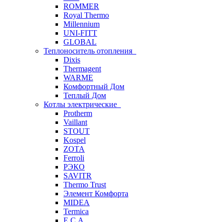
ROMMER
Royal Thermo
Millennium
UNI-FITT
GLOBAL
Теплоноситель отопления
Dixis
Thermagent
WARME
Комфортный Дом
Теплый Дом
Котлы электрические
Protherm
Vaillant
STOUT
Kospel
ZOTA
Ferroli
РЭКО
SAVITR
Thermo Trust
Элемент Комфорта
MIDEA
Termica
E.C.A