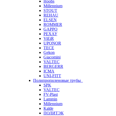
Hoobs
Millennium
STOUT
REHAU
ELSEN
ROMMER
GAPPO
РЕХАУ
ViEiR
UPONOR
TECE
Gekon
Giacomini
VALTEC
BERGERR
ICMA
UNI-FITT
Полипропиленовые трубы
SPK
VALTEC
FV-Plast
Lammin
Millennium
Kalde
ПОЛИТЭК