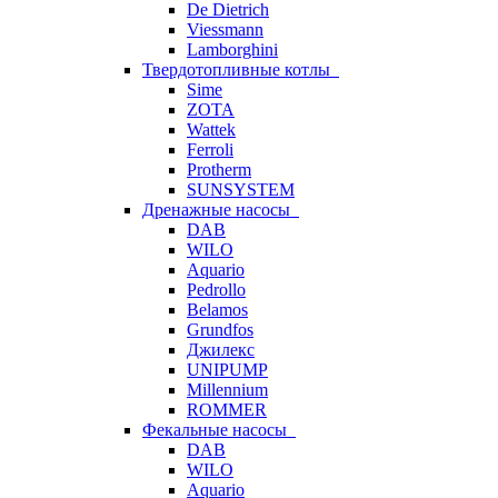
De Dietrich
Viessmann
Lamborghini
Твердотопливные котлы
Sime
ZOTA
Wattek
Ferroli
Protherm
SUNSYSTEM
Дренажные насосы
DAB
WILO
Aquario
Pedrollo
Belamos
Grundfos
Джилекс
UNIPUMP
Millennium
ROMMER
Фекальные насосы
DAB
WILO
Aquario