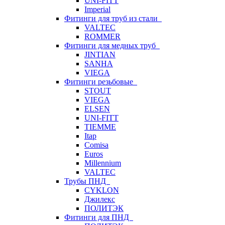
UNI-FITT
Imperial
Фитинги для труб из стали
VALTEC
ROMMER
Фитинги для медных труб
JINTIAN
SANHA
VIEGA
Фитинги резьбовые
STOUT
VIEGA
ELSEN
UNI-FITT
TIEMME
Itap
Comisa
Euros
Millennium
VALTEC
Трубы ПНД
CYKLON
Джилекс
ПОЛИТЭК
Фитинги для ПНД