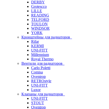
DERBY
Grotescco
LILLE
READING
TELFORD
TOULON
WINDSOR
YORK
Кронштейны для радиаторов
Rifar
KERMI
UNI-FITT
Millennium
Royal Thermo
Вентили для радиаторов
Carlo Poletti
Comisa
Oventrop
RETROstyle
UNI-FITT
Luxor
Клапаны для радиаторов
UNI-FITT
STOUT
Oventrop