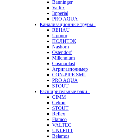
Banninger
Valfex
Imperial
PRO AQUA
Канализационные трубы
REHAU
Uponor
ПОЛИТЭК
Nashorn
Ostendorf
Millennium
Cosmoplast
Агригазполимер
CON-PIPE SML
PRO AQUA
STOUT
Расширительные баки
CIMM
Gekon
STOUT
Reflex
Flamco
VALTEC
UNI-FITT
Belamos