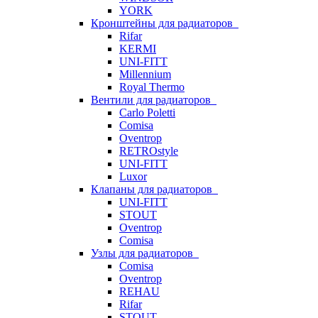
YORK
Кронштейны для радиаторов
Rifar
KERMI
UNI-FITT
Millennium
Royal Thermo
Вентили для радиаторов
Carlo Poletti
Comisa
Oventrop
RETROstyle
UNI-FITT
Luxor
Клапаны для радиаторов
UNI-FITT
STOUT
Oventrop
Comisa
Узлы для радиаторов
Comisa
Oventrop
REHAU
Rifar
STOUT