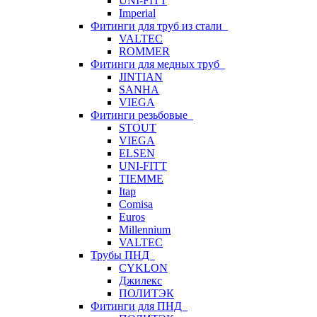
UNI-FITT
Imperial
Фитинги для труб из стали
VALTEC
ROMMER
Фитинги для медных труб
JINTIAN
SANHA
VIEGA
Фитинги резьбовые
STOUT
VIEGA
ELSEN
UNI-FITT
TIEMME
Itap
Comisa
Euros
Millennium
VALTEC
Трубы ПНД
CYKLON
Джилекс
ПОЛИТЭК
Фитинги для ПНД