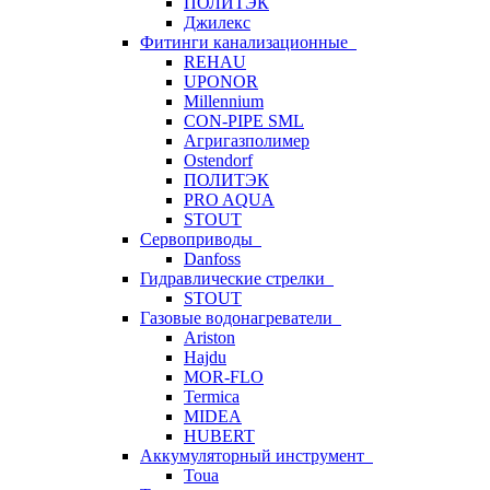
ПОЛИТЭК
Джилекс
Фитинги канализационные
REHAU
UPONOR
Millennium
CON-PIPE SML
Агригазполимер
Ostendorf
ПОЛИТЭК
PRO AQUA
STOUT
Сервоприводы
Danfoss
Гидравлические стрелки
STOUT
Газовые водонагреватели
Ariston
Hajdu
MOR-FLO
Termica
MIDEA
HUBERT
Аккумуляторный инструмент
Toua