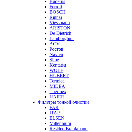
Buderus
Ferroli
BOSCH
Rinnai
Viessmann
ARISTON
De Dietrich
Lamborghini
ACV
Ростов
Navien
Sime
Kentatsu
WOLF
HUBERT
Termica
MIDEA
Thermex
HAIER
Фильтры тонкой очистки
FAR
ITAP
ELSEN
Millennium
Resideo Braukmann