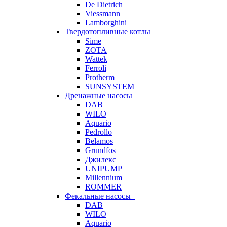
De Dietrich
Viessmann
Lamborghini
Твердотопливные котлы
Sime
ZOTA
Wattek
Ferroli
Protherm
SUNSYSTEM
Дренажные насосы
DAB
WILO
Aquario
Pedrollo
Belamos
Grundfos
Джилекс
UNIPUMP
Millennium
ROMMER
Фекальные насосы
DAB
WILO
Aquario