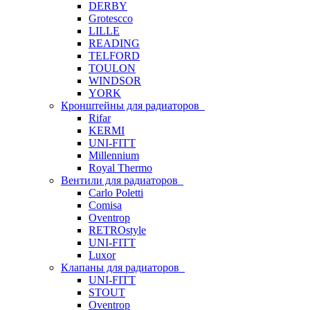
DERBY
Grotescco
LILLE
READING
TELFORD
TOULON
WINDSOR
YORK
Кронштейны для радиаторов
Rifar
KERMI
UNI-FITT
Millennium
Royal Thermo
Вентили для радиаторов
Carlo Poletti
Comisa
Oventrop
RETROstyle
UNI-FITT
Luxor
Клапаны для радиаторов
UNI-FITT
STOUT
Oventrop