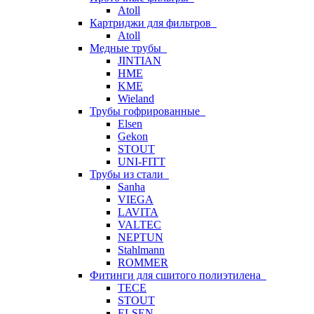
Atoll
Картриджи для фильтров
Atoll
Медные трубы
JINTIAN
HME
KME
Wieland
Трубы гофрированные
Elsen
Gekon
STOUT
UNI-FITT
Трубы из стали
Sanha
VIEGA
LAVITA
VALTEC
NEPTUN
Stahlmann
ROMMER
Фитинги для сшитого полиэтилена
TECE
STOUT
ELSEN