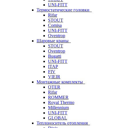
UNI-FITT
Термостатические головки
Rifar
STOUT
Comisa
UNI-FITT
Oventrop
Шаровые краны
STOUT
Oventrop
Bugatti
UNI-FITT
ITAP
FIV
VIEIR
Монтажные комплекты
OTER
Rifar
ROMMER
Royal Thermo
Millennium
UNI-FITT
GLOBAL
Теплоноситель отопления