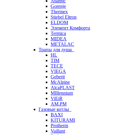
Atlantic
Gorenje
Thermex
Stiebel Eltron
ELDOM
Элемент Комфорта
Termica
MIDEA
METALAC
Трапы для душа
HL
TIM
TECE
VIEGA
Geberit
McAlpine
AlcaPLAST
MIllennium
ViEiR
AM.PM
Газовые котлы
BAXI
KITURAMI
Protherm
Vaillant