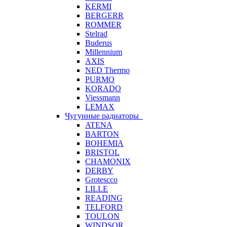
KERMI
BERGERR
ROMMER
Stelrad
Buderus
Millennium
AXIS
NED Thermo
PURMO
KORADO
Viessmann
LEMAX
Чугунные радиаторы
ATENA
BARTON
BOHEMIA
BRISTOL
CHAMONIX
DERBY
Grotescco
LILLE
READING
TELFORD
TOULON
WINDSOR