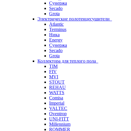
Сунержа
Secado
Grota
Электрические полотенцесушители
Atlantic
Terminus
Ника
Energy
Сунержа
Secado
Grota
Коллектора для теплого пола
TIM
FIV
MVI
STOUT
REHAU
WATTS
Comisa
Imperial
VALTEC
Oventrop
UNI-FITT
Millennium
ROMMER