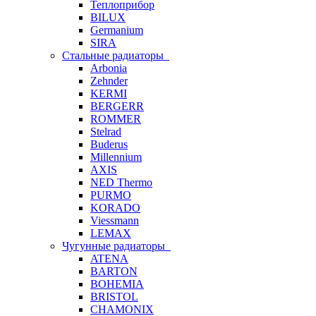
Теплоприбор
BILUX
Germanium
SIRA
Стальные радиаторы
Arbonia
Zehnder
KERMI
BERGERR
ROMMER
Stelrad
Buderus
Millennium
AXIS
NED Thermo
PURMO
KORADO
Viessmann
LEMAX
Чугунные радиаторы
ATENA
BARTON
BOHEMIA
BRISTOL
CHAMONIX