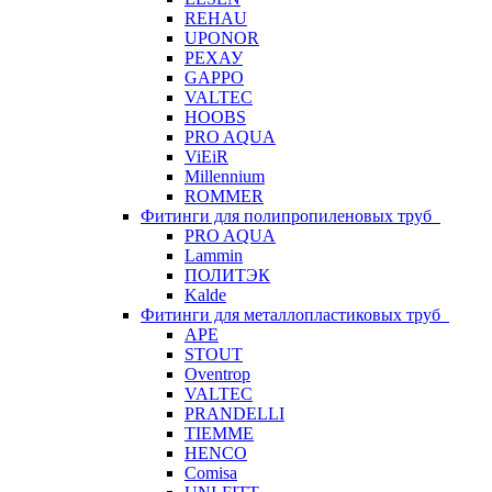
REHAU
UPONOR
РЕХАУ
GAPPO
VALTEC
HOOBS
PRO AQUA
ViEiR
Millennium
ROMMER
Фитинги для полипропиленовых труб
PRO AQUA
Lammin
ПОЛИТЭК
Kalde
Фитинги для металлопластиковых труб
APE
STOUT
Oventrop
VALTEC
PRANDELLI
TIEMME
HENCO
Comisa