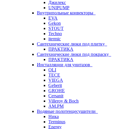
Джилекс
UNIPUMP
Внутрипольные конвекторы
EVA
Gekon
STOUT
Techno
itermic
Сантехнические люки под плитку
ПРАКТИКА
Сантехнические люки под покраску
ПРАКТИКА
Инсталляции для унитазов
OLI
TECE
VIEGA
Geberit
GROHE
Cersanit
Villeroy & Boch
AM.PM
Водяные полотенцесушители
Ника
Terminus
Energy