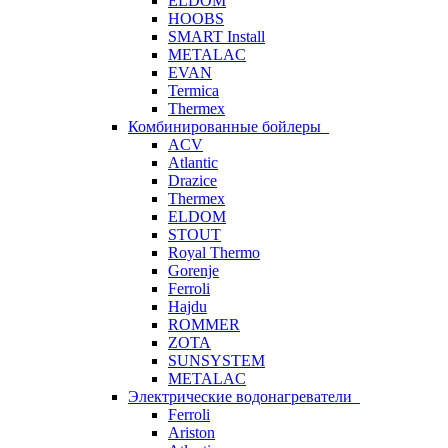
ELDOM
HOOBS
SMART Install
METALAC
EVAN
Termica
Thermex
Комбинированные бойлеры
ACV
Atlantic
Drazice
Thermex
ELDOM
STOUT
Royal Thermo
Gorenje
Ferroli
Hajdu
ROMMER
ZOTA
SUNSYSTEM
METALAC
Электрические водонагреватели
Ferroli
Ariston