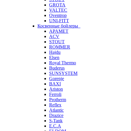
GROTA
VALTEC
Oventrop
UNI-FITT
Косвенные бойлеры
APAMET
ACV
STOUT
ROMMER
Hajdu
Elsen
Royal Thermo
Buderus
SUNSYSTEM
Gorenje
BAXI
Ariston
Ferroli
Protherm
Reflex
Atlantic
Drazice
S-Tank
E.C.A