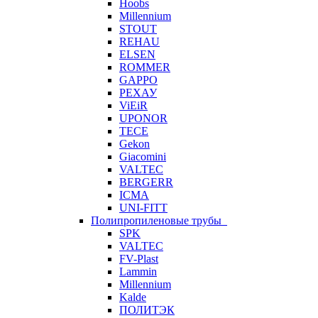
Hoobs
Millennium
STOUT
REHAU
ELSEN
ROMMER
GAPPO
РЕХАУ
ViEiR
UPONOR
TECE
Gekon
Giacomini
VALTEC
BERGERR
ICMA
UNI-FITT
Полипропиленовые трубы
SPK
VALTEC
FV-Plast
Lammin
Millennium
Kalde
ПОЛИТЭК