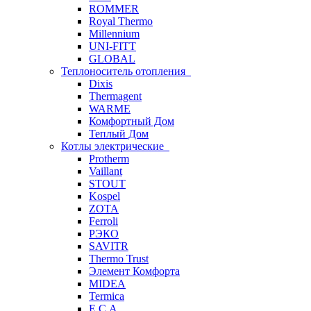
ROMMER
Royal Thermo
Millennium
UNI-FITT
GLOBAL
Теплоноситель отопления
Dixis
Thermagent
WARME
Комфортный Дом
Теплый Дом
Котлы электрические
Protherm
Vaillant
STOUT
Kospel
ZOTA
Ferroli
РЭКО
SAVITR
Thermo Trust
Элемент Комфорта
MIDEA
Termica
E.C.A