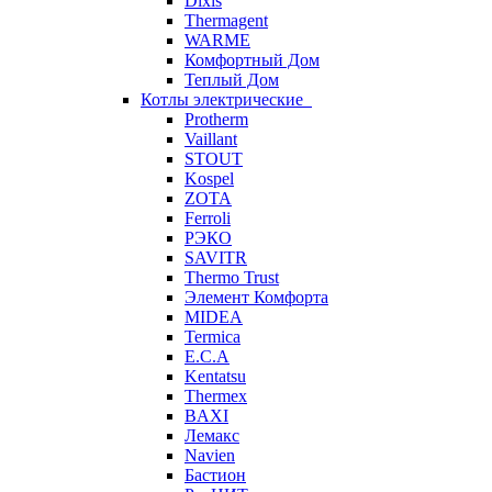
Dixis
Thermagent
WARME
Комфортный Дом
Теплый Дом
Котлы электрические
Protherm
Vaillant
STOUT
Kospel
ZOTA
Ferroli
РЭКО
SAVITR
Thermo Trust
Элемент Комфорта
MIDEA
Termica
E.C.A
Kentatsu
Thermex
BAXI
Лемакс
Navien
Бастион