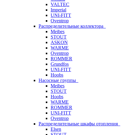
VALTEC
Imperial
UNI-FITT
Oventrop
Распределительные коллектора
Meibes
STOUT
ASKON
WARME
Oventrop
ROMMER
Grundfos
UNI-FITT
Hoobs
Насосные группы
Meibes
STOUT
Hoobs
WARME
ROMMER
UNI-FITT
Oventrop
Распределительные шкафы отопления
Elsen
STOUT