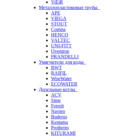
ViEiR
Металлопластиковые трубы
APE
VIEGA
STOUT
Comisa
HENCO
VALTEC
UNI-FITT
Oventrop
PRANDELLI
Умягчители для воды
BWT
RAIFIL
WiseWater
ECOWATER
Дизельные котлы
ACV
Sime
Ferroli
Navien
Buderus
Kentatsu
Protherm
KITURAMI