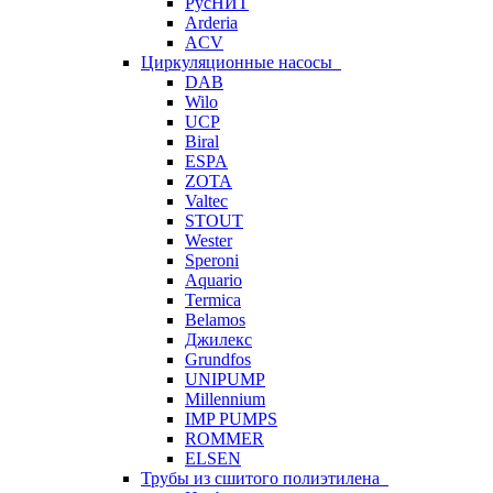
РусНИТ
Arderia
ACV
Циркуляционные насосы
DAB
Wilo
UCP
Biral
ESPA
ZOTA
Valtec
STOUT
Wester
Speroni
Aquario
Termica
Belamos
Джилекс
Grundfos
UNIPUMP
Millennium
IMP PUMPS
ROMMER
ELSEN
Трубы из сшитого полиэтилена