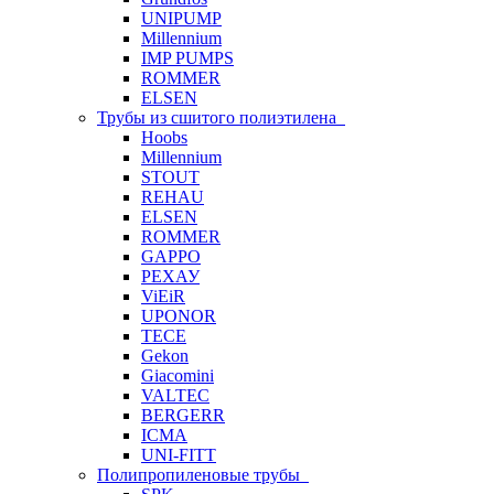
UNIPUMP
Millennium
IMP PUMPS
ROMMER
ELSEN
Трубы из сшитого полиэтилена
Hoobs
Millennium
STOUT
REHAU
ELSEN
ROMMER
GAPPO
РЕХАУ
ViEiR
UPONOR
TECE
Gekon
Giacomini
VALTEC
BERGERR
ICMA
UNI-FITT
Полипропиленовые трубы