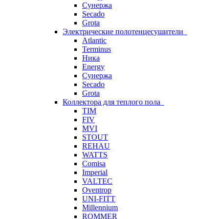
Сунержа
Secado
Grota
Электрические полотенцесушители
Atlantic
Terminus
Ника
Energy
Сунержа
Secado
Grota
Коллектора для теплого пола
TIM
FIV
MVI
STOUT
REHAU
WATTS
Comisa
Imperial
VALTEC
Oventrop
UNI-FITT
Millennium
ROMMER