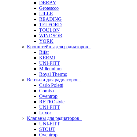
DERBY
Grotescco
LILLE
READING
TELFORD
TOULON
WINDSOR
YORK
Кронштейны для радиаторов
Rifar
KERMI
UNI-FITT
Millennium
Royal Thermo
Вентили для радиаторов
Carlo Poletti
Comisa
Oventrop
RETROstyle
UNI-FITT
Luxor
Клапаны для радиаторов
UNI-FITT
STOUT
Oventrop