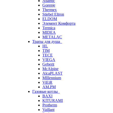
Atlantic
Gorenje
Thermex
Stiebel Eltron
ELDOM
Элемент Комфорта
Termica
MIDEA
METALAC
Трапы для душа
HL
TIM
TECE
VIEGA
Geberit
McAlpine
AlcaPLAST
MIllennium
ViEiR
AM.PM
Газовые котлы
BAXI
KITURAMI
Protherm
Vaillant