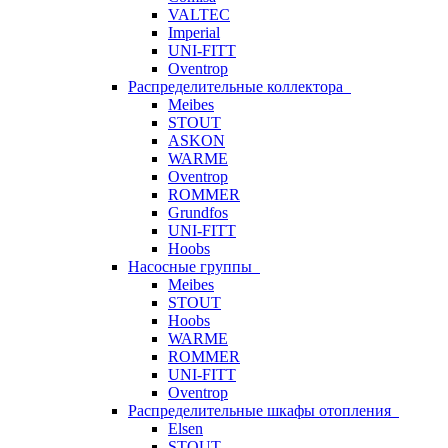
VALTEC
Imperial
UNI-FITT
Oventrop
Распределительные коллектора
Meibes
STOUT
ASKON
WARME
Oventrop
ROMMER
Grundfos
UNI-FITT
Hoobs
Насосные группы
Meibes
STOUT
Hoobs
WARME
ROMMER
UNI-FITT
Oventrop
Распределительные шкафы отопления
Elsen
STOUT