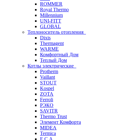
ROMMER
Royal Thermo
Millennium
UNI-FITT
GLOBAL
Теплоноситель отопления
Dixis
Thermagent
WARME
Комфортный Дом
Теплый Дом
Котлы электрические
Protherm
Vaillant
STOUT
Kospel
ZOTA
Ferroli
РЭКО
SAVITR
Thermo Trust
Элемент Комфорта
MIDEA
Termica
E.C.A