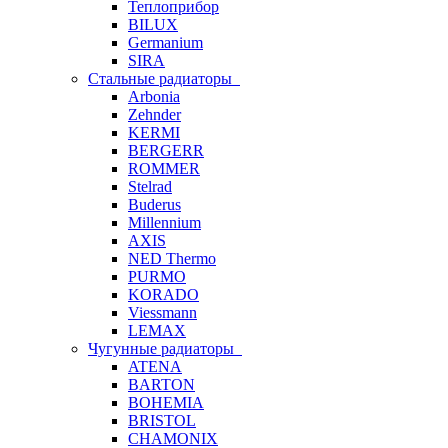
Теплоприбор
BILUX
Germanium
SIRA
Стальные радиаторы
Arbonia
Zehnder
KERMI
BERGERR
ROMMER
Stelrad
Buderus
Millennium
AXIS
NED Thermo
PURMO
KORADO
Viessmann
LEMAX
Чугунные радиаторы
ATENA
BARTON
BOHEMIA
BRISTOL
CHAMONIX