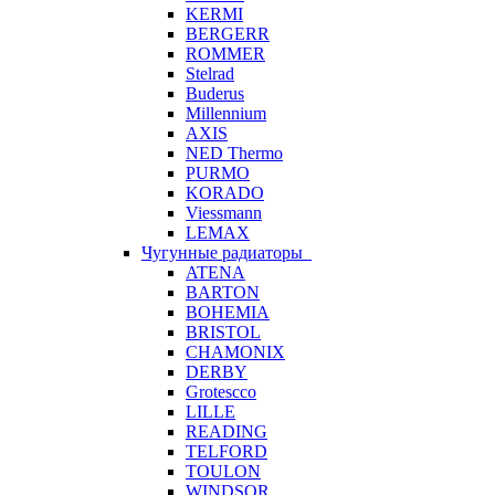
KERMI
BERGERR
ROMMER
Stelrad
Buderus
Millennium
AXIS
NED Thermo
PURMO
KORADO
Viessmann
LEMAX
Чугунные радиаторы
ATENA
BARTON
BOHEMIA
BRISTOL
CHAMONIX
DERBY
Grotescco
LILLE
READING
TELFORD
TOULON
WINDSOR