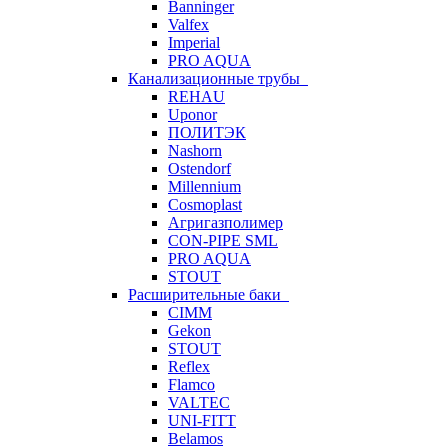
Banninger
Valfex
Imperial
PRO AQUA
Канализационные трубы
REHAU
Uponor
ПОЛИТЭК
Nashorn
Ostendorf
Millennium
Cosmoplast
Агригазполимер
CON-PIPE SML
PRO AQUA
STOUT
Расширительные баки
CIMM
Gekon
STOUT
Reflex
Flamco
VALTEC
UNI-FITT
Belamos