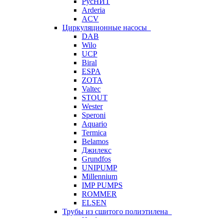
РусНИТ
Arderia
ACV
Циркуляционные насосы
DAB
Wilo
UCP
Biral
ESPA
ZOTA
Valtec
STOUT
Wester
Speroni
Aquario
Termica
Belamos
Джилекс
Grundfos
UNIPUMP
Millennium
IMP PUMPS
ROMMER
ELSEN
Трубы из сшитого полиэтилена