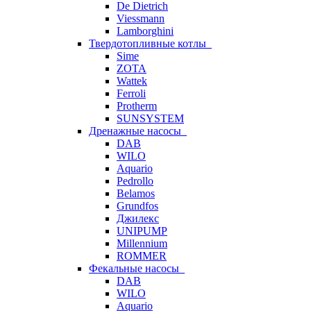
De Dietrich
Viessmann
Lamborghini
Твердотопливные котлы
Sime
ZOTA
Wattek
Ferroli
Protherm
SUNSYSTEM
Дренажные насосы
DAB
WILO
Aquario
Pedrollo
Belamos
Grundfos
Джилекс
UNIPUMP
Millennium
ROMMER
Фекальные насосы
DAB
WILO
Aquario