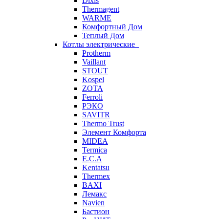
Dixis
Thermagent
WARME
Комфортный Дом
Теплый Дом
Котлы электрические
Protherm
Vaillant
STOUT
Kospel
ZOTA
Ferroli
РЭКО
SAVITR
Thermo Trust
Элемент Комфорта
MIDEA
Termica
E.C.A
Kentatsu
Thermex
BAXI
Лемакс
Navien
Бастион