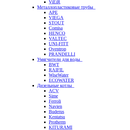
ViEiR
Металлопластиковые трубы
APE
VIEGA
STOUT
Comisa
HENCO
VALTEC
UNI-FITT
Oventrop
PRANDELLI
Умягчители для воды
BWT
RAIFIL
WiseWater
ECOWATER
Дизельные котлы
ACV
Sime
Ferroli
Navien
Buderus
Kentatsu
Protherm
KITURAMI