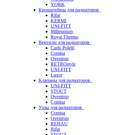
YORK
Кронштейны для радиаторов
Rifar
KERMI
UNI-FITT
Millennium
Royal Thermo
Вентили для радиаторов
Carlo Poletti
Comisa
Oventrop
RETROstyle
UNI-FITT
Luxor
Клапаны для радиаторов
UNI-FITT
STOUT
Oventrop
Comisa
Узлы для радиаторов
Comisa
Oventrop
REHAU
Rifar
STOUT