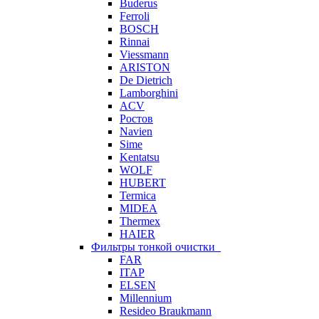
Buderus
Ferroli
BOSCH
Rinnai
Viessmann
ARISTON
De Dietrich
Lamborghini
ACV
Ростов
Navien
Sime
Kentatsu
WOLF
HUBERT
Termica
MIDEA
Thermex
HAIER
Фильтры тонкой очистки
FAR
ITAP
ELSEN
Millennium
Resideo Braukmann