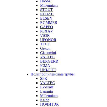
Hoobs
Millennium
STOUT
REHAU
ELSEN
ROMMER
GAPPO
РЕХАУ
ViEiR
UPONOR
TECE
Gekon
Giacomini
VALTEC
BERGERR
ICMA
UNI-FITT
Полипропиленовые трубы
SPK
VALTEC
FV-Plast
Lammin
Millennium
Kalde
ПОЛИТЭК