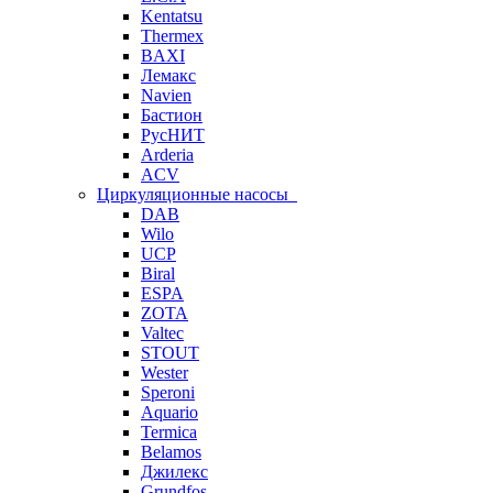
Kentatsu
Thermex
BAXI
Лемакс
Navien
Бастион
РусНИТ
Arderia
ACV
Циркуляционные насосы
DAB
Wilo
UCP
Biral
ESPA
ZOTA
Valtec
STOUT
Wester
Speroni
Aquario
Termica
Belamos
Джилекс
Grundfos