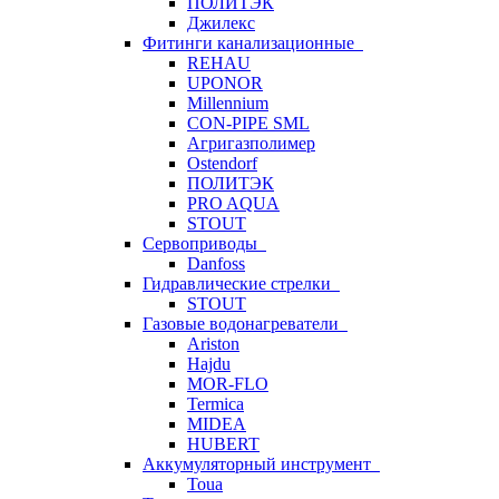
ПОЛИТЭК
Джилекс
Фитинги канализационные
REHAU
UPONOR
Millennium
CON-PIPE SML
Агригазполимер
Ostendorf
ПОЛИТЭК
PRO AQUA
STOUT
Сервоприводы
Danfoss
Гидравлические стрелки
STOUT
Газовые водонагреватели
Ariston
Hajdu
MOR-FLO
Termica
MIDEA
HUBERT
Аккумуляторный инструмент
Toua