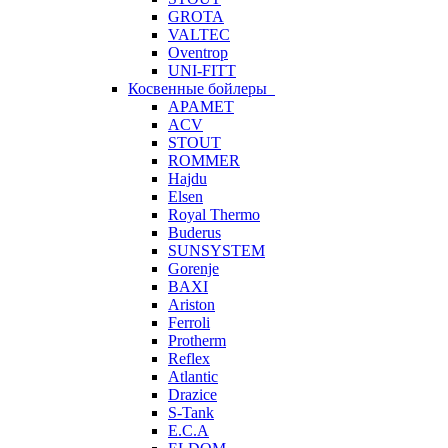
GROTA
VALTEC
Oventrop
UNI-FITT
Косвенные бойлеры
APAMET
ACV
STOUT
ROMMER
Hajdu
Elsen
Royal Thermo
Buderus
SUNSYSTEM
Gorenje
BAXI
Ariston
Ferroli
Protherm
Reflex
Atlantic
Drazice
S-Tank
E.C.A