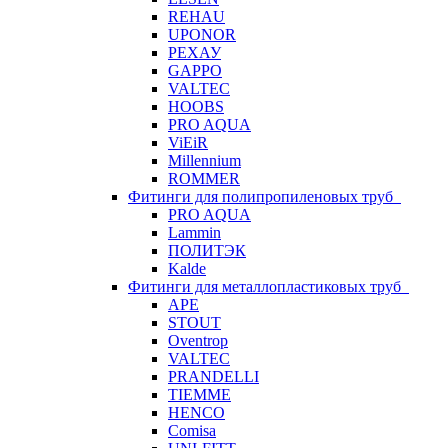
REHAU
UPONOR
РЕХАУ
GAPPO
VALTEC
HOOBS
PRO AQUA
ViEiR
Millennium
ROMMER
Фитинги для полипропиленовых труб
PRO AQUA
Lammin
ПОЛИТЭК
Kalde
Фитинги для металлопластиковых труб
APE
STOUT
Oventrop
VALTEC
PRANDELLI
TIEMME
HENCO
Comisa