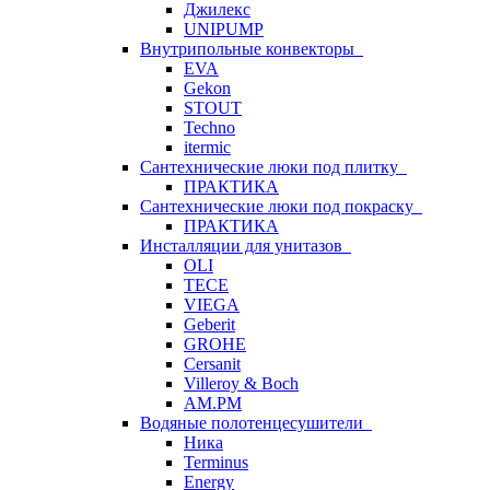
Джилекс
UNIPUMP
Внутрипольные конвекторы
EVA
Gekon
STOUT
Techno
itermic
Сантехнические люки под плитку
ПРАКТИКА
Сантехнические люки под покраску
ПРАКТИКА
Инсталляции для унитазов
OLI
TECE
VIEGA
Geberit
GROHE
Cersanit
Villeroy & Boch
AM.PM
Водяные полотенцесушители
Ника
Terminus
Energy