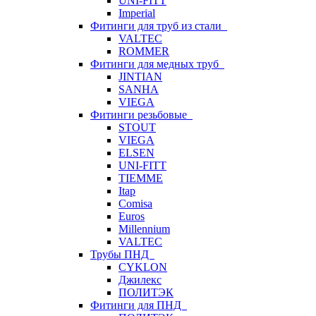
UNI-FITT
Imperial
Фитинги для труб из стали
VALTEC
ROMMER
Фитинги для медных труб
JINTIAN
SANHA
VIEGA
Фитинги резьбовые
STOUT
VIEGA
ELSEN
UNI-FITT
TIEMME
Itap
Comisa
Euros
Millennium
VALTEC
Трубы ПНД
CYKLON
Джилекс
ПОЛИТЭК
Фитинги для ПНД