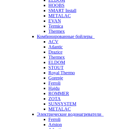
ELDOM
HOOBS
SMART Install
METALAC
EVAN
Termica
Thermex
Комбинированные бойлеры
ACV
Atlantic
Drazice
Thermex
ELDOM
STOUT
Royal Thermo
Gorenje
Ferroli
Hajdu
ROMMER
ZOTA
SUNSYSTEM
METALAC
Электрические водонагреватели
Ferroli
Ariston