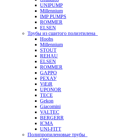
UNIPUMP
Millennium
IMP PUMPS
ROMMER
ELSEN
Трубы из сшитого полиэтилена
Hoobs
Millennium
STOUT
REHAU
ELSEN
ROMMER
GAPPO
РЕХАУ
ViEiR
UPONOR
TECE
Gekon
Giacomini
VALTEC
BERGERR
ICMA
UNI-FITT
Полипропиленовые трубы