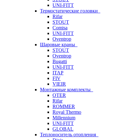
UNI-FITT
Термостатические головки
Rifar
STOUT
Comisa
UNI-FITT
Oventrop
Шаровые краны
STOUT
Oventrop
Bugatti
UNI-FITT
ITAP
FIV
VIEIR
Монтажные комплекты
OTER
Rifar
ROMMER
Royal Thermo
Millennium
UNI-FITT
GLOBAL
Теплоноситель отопления