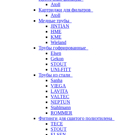
Atoll
Картриджи для фильтров
Atoll
Медные трубы
JINTIAN
HME
KME
Wieland
Трубы гофрированные
Elsen
Gekon
STOUT
UNI-FITT
Трубы из стали
Sanha
VIEGA
LAVITA
VALTEC
NEPTUN
Stahlmann
ROMMER
Фитинги для сшитого полиэтилена
TECE
STOUT
ELSEN