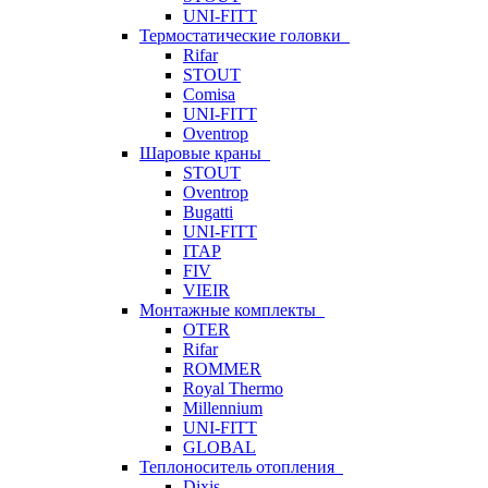
UNI-FITT
Термостатические головки
Rifar
STOUT
Comisa
UNI-FITT
Oventrop
Шаровые краны
STOUT
Oventrop
Bugatti
UNI-FITT
ITAP
FIV
VIEIR
Монтажные комплекты
OTER
Rifar
ROMMER
Royal Thermo
Millennium
UNI-FITT
GLOBAL
Теплоноситель отопления
Dixis