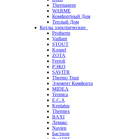
Thermagent
WARME
Комфортный Дом
Теплый Дом
Котлы электрические
Protherm
Vaillant
STOUT
Kospel
ZOTA
Ferroli
РЭКО
SAVITR
Thermo Trust
Элемент Комфорта
MIDEA
Termica
E.C.A
Kentatsu
Thermex
BAXI
Лемакс
Navien
Бастион