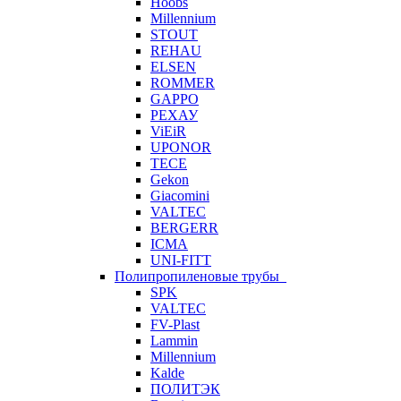
Hoobs
Millennium
STOUT
REHAU
ELSEN
ROMMER
GAPPO
РЕХАУ
ViEiR
UPONOR
TECE
Gekon
Giacomini
VALTEC
BERGERR
ICMA
UNI-FITT
Полипропиленовые трубы
SPK
VALTEC
FV-Plast
Lammin
Millennium
Kalde
ПОЛИТЭК