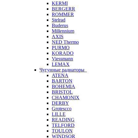
KERMI
BERGERR
ROMMER
Stelrad
Buderus
Millennium
AXIS
NED Thermo
PURMO
KORADO
Viessmann
LEMAX
Чугунные радиаторы
ATENA
BARTON
BOHEMIA
BRISTOL
CHAMONIX
DERBY
Grotescco
LILLE
READING
TELFORD
TOULON
WINDSOR