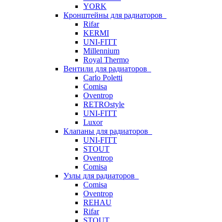
YORK
Кронштейны для радиаторов
Rifar
KERMI
UNI-FITT
Millennium
Royal Thermo
Вентили для радиаторов
Carlo Poletti
Comisa
Oventrop
RETROstyle
UNI-FITT
Luxor
Клапаны для радиаторов
UNI-FITT
STOUT
Oventrop
Comisa
Узлы для радиаторов
Comisa
Oventrop
REHAU
Rifar
STOUT