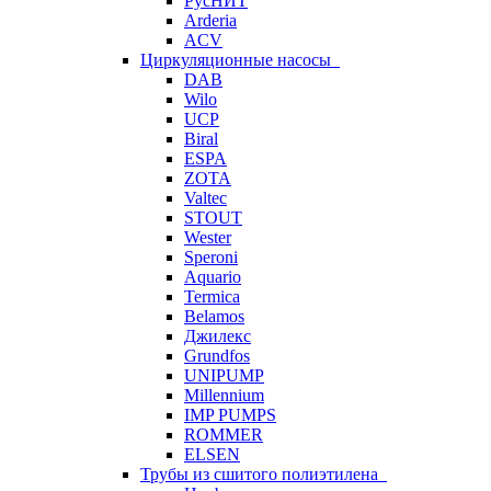
РусНИТ
Arderia
ACV
Циркуляционные насосы
DAB
Wilo
UCP
Biral
ESPA
ZOTA
Valtec
STOUT
Wester
Speroni
Aquario
Termica
Belamos
Джилекс
Grundfos
UNIPUMP
Millennium
IMP PUMPS
ROMMER
ELSEN
Трубы из сшитого полиэтилена