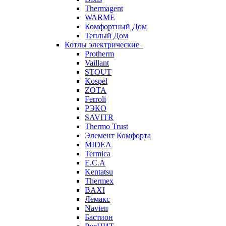
Thermagent
WARME
Комфортный Дом
Теплый Дом
Котлы электрические
Protherm
Vaillant
STOUT
Kospel
ZOTA
Ferroli
РЭКО
SAVITR
Thermo Trust
Элемент Комфорта
MIDEA
Termica
E.C.A
Kentatsu
Thermex
BAXI
Лемакс
Navien
Бастион