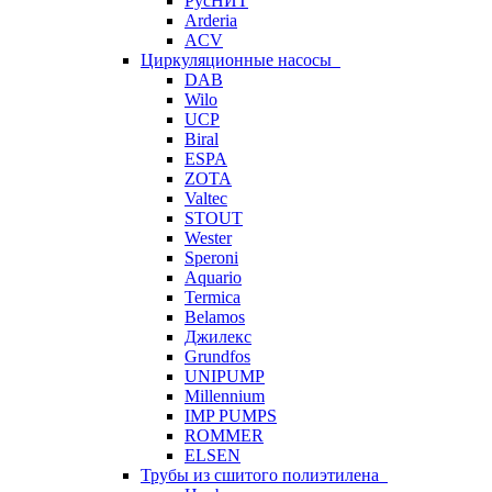
РусНИТ
Arderia
ACV
Циркуляционные насосы
DAB
Wilo
UCP
Biral
ESPA
ZOTA
Valtec
STOUT
Wester
Speroni
Aquario
Termica
Belamos
Джилекс
Grundfos
UNIPUMP
Millennium
IMP PUMPS
ROMMER
ELSEN
Трубы из сшитого полиэтилена