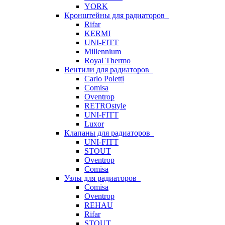
YORK
Кронштейны для радиаторов
Rifar
KERMI
UNI-FITT
Millennium
Royal Thermo
Вентили для радиаторов
Carlo Poletti
Comisa
Oventrop
RETROstyle
UNI-FITT
Luxor
Клапаны для радиаторов
UNI-FITT
STOUT
Oventrop
Comisa
Узлы для радиаторов
Comisa
Oventrop
REHAU
Rifar
STOUT