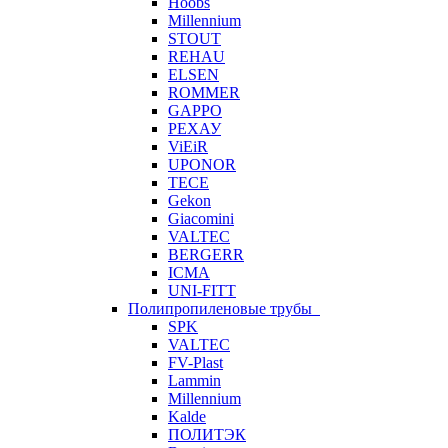
Hoobs
Millennium
STOUT
REHAU
ELSEN
ROMMER
GAPPO
РЕХАУ
ViEiR
UPONOR
TECE
Gekon
Giacomini
VALTEC
BERGERR
ICMA
UNI-FITT
Полипропиленовые трубы
SPK
VALTEC
FV-Plast
Lammin
Millennium
Kalde
ПОЛИТЭК