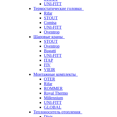
UNI-FITT
Термостатические головки
Rifar
STOUT
Comisa
UNI-FITT
Oventrop
Шаровые краны
STOUT
Oventrop
Bugatti
UNI-FITT
ITAP
FIV
VIEIR
Монтажные комплекты
OTER
Rifar
ROMMER
Royal Thermo
Millennium
UNI-FITT
GLOBAL
Теплоноситель отопления
Dixis