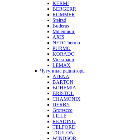
KERMI
BERGERR
ROMMER
Stelrad
Buderus
Millennium
AXIS
NED Thermo
PURMO
KORADO
Viessmann
LEMAX
Чугунные радиаторы
ATENA
BARTON
BOHEMIA
BRISTOL
CHAMONIX
DERBY
Grotescco
LILLE
READING
TELFORD
TOULON
WINDSOR