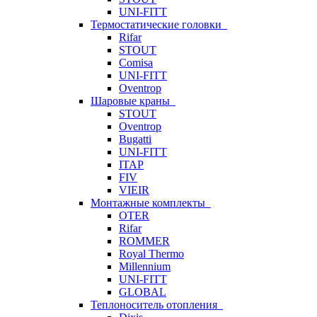
UNI-FITT
Термостатические головки
Rifar
STOUT
Comisa
UNI-FITT
Oventrop
Шаровые краны
STOUT
Oventrop
Bugatti
UNI-FITT
ITAP
FIV
VIEIR
Монтажные комплекты
OTER
Rifar
ROMMER
Royal Thermo
Millennium
UNI-FITT
GLOBAL
Теплоноситель отопления