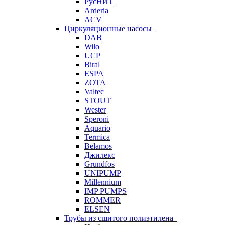
РусНИТ
Arderia
ACV
Циркуляционные насосы
DAB
Wilo
UCP
Biral
ESPA
ZOTA
Valtec
STOUT
Wester
Speroni
Aquario
Termica
Belamos
Джилекс
Grundfos
UNIPUMP
Millennium
IMP PUMPS
ROMMER
ELSEN
Трубы из сшитого полиэтилена