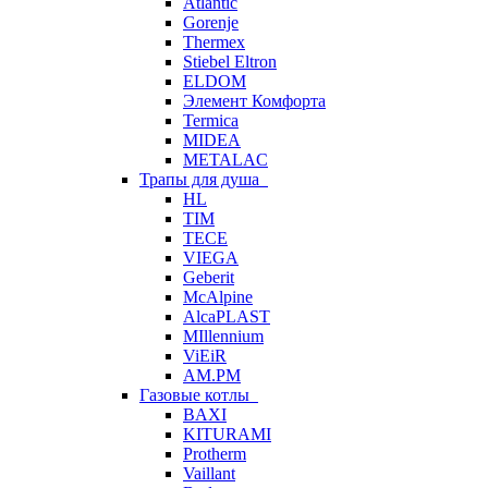
Atlantic
Gorenje
Thermex
Stiebel Eltron
ELDOM
Элемент Комфорта
Termica
MIDEA
METALAC
Трапы для душа
HL
TIM
TECE
VIEGA
Geberit
McAlpine
AlcaPLAST
MIllennium
ViEiR
AM.PM
Газовые котлы
BAXI
KITURAMI
Protherm
Vaillant