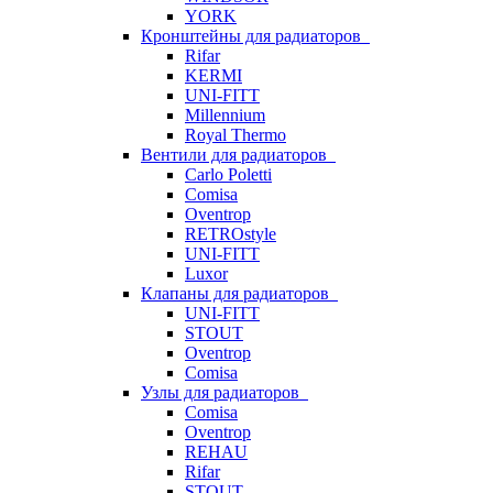
YORK
Кронштейны для радиаторов
Rifar
KERMI
UNI-FITT
Millennium
Royal Thermo
Вентили для радиаторов
Carlo Poletti
Comisa
Oventrop
RETROstyle
UNI-FITT
Luxor
Клапаны для радиаторов
UNI-FITT
STOUT
Oventrop
Comisa
Узлы для радиаторов
Comisa
Oventrop
REHAU
Rifar
STOUT