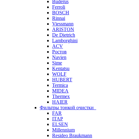
Buderus
Ferroli
BOSCH
Rinnai
Viessmann
ARISTON
De Dietrich
Lamborghini
ACV
Ростов
Navien
Sime
Kentatsu
WOLF
HUBERT
Termica
MIDEA
Thermex
HAIER
Фильтры тонкой очистки
FAR
ITAP
ELSEN
Millennium
Resideo Braukmann