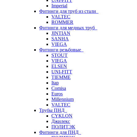
UNI-FITT
Imperial
Фитинги для труб из стали
VALTEC
ROMMER
Фитинги для медных труб
JINTIAN
SANHA
VIEGA
Фитинги резьбовые
STOUT
VIEGA
ELSEN
UNI-FITT
TIEMME
Itap
Comisa
Euros
Millennium
VALTEC
Трубы ПНД
CYKLON
Джилекс
ПОЛИТЭК
Фитинги для ПНД