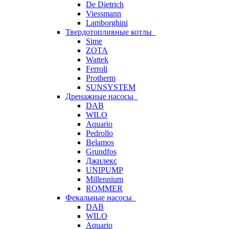
De Dietrich
Viessmann
Lamborghini
Твердотопливные котлы
Sime
ZOTA
Wattek
Ferroli
Protherm
SUNSYSTEM
Дренажные насосы
DAB
WILO
Aquario
Pedrollo
Belamos
Grundfos
Джилекс
UNIPUMP
Millennium
ROMMER
Фекальные насосы
DAB
WILO
Aquario