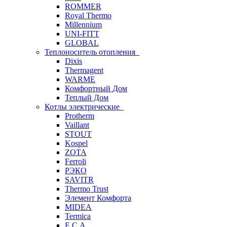
ROMMER
Royal Thermo
Millennium
UNI-FITT
GLOBAL
Теплоноситель отопления
Dixis
Thermagent
WARME
Комфортный Дом
Теплый Дом
Котлы электрические
Protherm
Vaillant
STOUT
Kospel
ZOTA
Ferroli
РЭКО
SAVITR
Thermo Trust
Элемент Комфорта
MIDEA
Termica
E.C.A