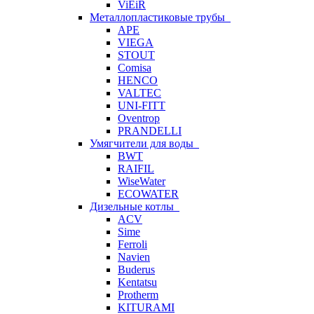
ViEiR
Металлопластиковые трубы
APE
VIEGA
STOUT
Comisa
HENCO
VALTEC
UNI-FITT
Oventrop
PRANDELLI
Умягчители для воды
BWT
RAIFIL
WiseWater
ECOWATER
Дизельные котлы
ACV
Sime
Ferroli
Navien
Buderus
Kentatsu
Protherm
KITURAMI