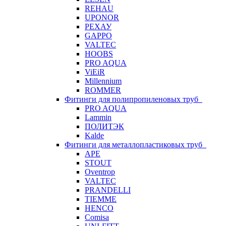
REHAU
UPONOR
РЕХАУ
GAPPO
VALTEC
HOOBS
PRO AQUA
ViEiR
Millennium
ROMMER
Фитинги для полипропиленовых труб
PRO AQUA
Lammin
ПОЛИТЭК
Kalde
Фитинги для металлопластиковых труб
APE
STOUT
Oventrop
VALTEC
PRANDELLI
TIEMME
HENCO
Comisa