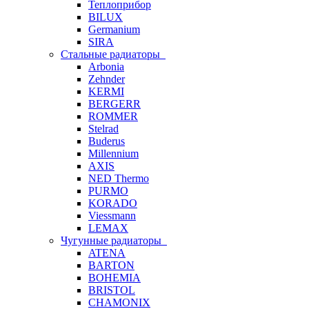
Теплоприбор
BILUX
Germanium
SIRA
Стальные радиаторы
Arbonia
Zehnder
KERMI
BERGERR
ROMMER
Stelrad
Buderus
Millennium
AXIS
NED Thermo
PURMO
KORADO
Viessmann
LEMAX
Чугунные радиаторы
ATENA
BARTON
BOHEMIA
BRISTOL
CHAMONIX