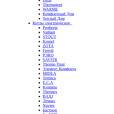
Dixis
Thermagent
WARME
Комфортный Дом
Теплый Дом
Котлы электрические
Protherm
Vaillant
STOUT
Kospel
ZOTA
Ferroli
РЭКО
SAVITR
Thermo Trust
Элемент Комфорта
MIDEA
Termica
E.C.A
Kentatsu
Thermex
BAXI
Лемакс
Navien
Бастион