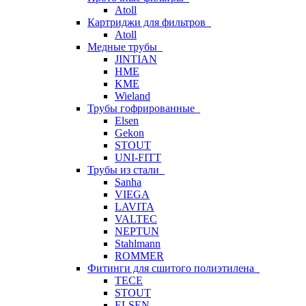
Atoll
Картриджи для фильтров
Atoll
Медные трубы
JINTIAN
HME
KME
Wieland
Трубы гофрированные
Elsen
Gekon
STOUT
UNI-FITT
Трубы из стали
Sanha
VIEGA
LAVITA
VALTEC
NEPTUN
Stahlmann
ROMMER
Фитинги для сшитого полиэтилена
TECE
STOUT
ELSEN