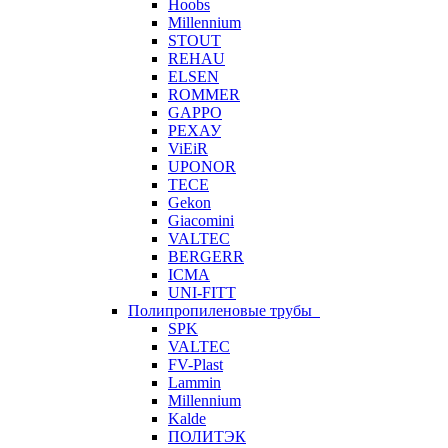
Hoobs
Millennium
STOUT
REHAU
ELSEN
ROMMER
GAPPO
РЕХАУ
ViEiR
UPONOR
TECE
Gekon
Giacomini
VALTEC
BERGERR
ICMA
UNI-FITT
Полипропиленовые трубы
SPK
VALTEC
FV-Plast
Lammin
Millennium
Kalde
ПОЛИТЭК