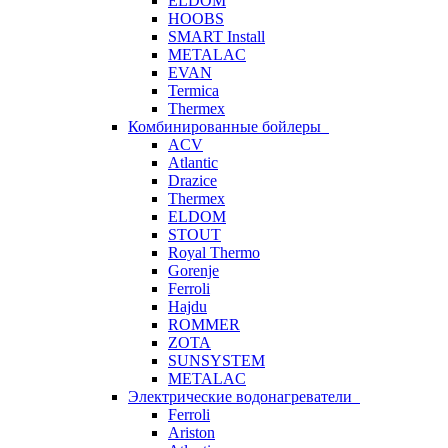
ELDOM
HOOBS
SMART Install
METALAC
EVAN
Termica
Thermex
Комбинированные бойлеры
ACV
Atlantic
Drazice
Thermex
ELDOM
STOUT
Royal Thermo
Gorenje
Ferroli
Hajdu
ROMMER
ZOTA
SUNSYSTEM
METALAC
Электрические водонагреватели
Ferroli
Ariston