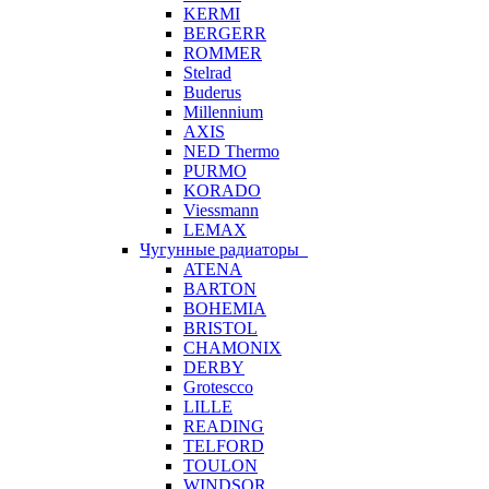
KERMI
BERGERR
ROMMER
Stelrad
Buderus
Millennium
AXIS
NED Thermo
PURMO
KORADO
Viessmann
LEMAX
Чугунные радиаторы
ATENA
BARTON
BOHEMIA
BRISTOL
CHAMONIX
DERBY
Grotescco
LILLE
READING
TELFORD
TOULON
WINDSOR