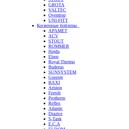
GROTA
VALTEC
Oventrop
UNI-FITT
Косвенные бойлеры
APAMET
ACV
STOUT
ROMMER
Hajdu
Elsen
Royal Thermo
Buderus
SUNSYSTEM
Gorenje
BAXI
Ariston
Ferroli
Protherm
Reflex
Atlantic
Drazice
S-Tank
E.C.A