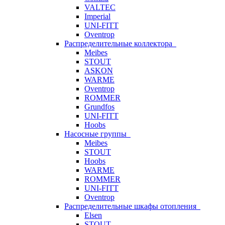
VALTEC
Imperial
UNI-FITT
Oventrop
Распределительные коллектора
Meibes
STOUT
ASKON
WARME
Oventrop
ROMMER
Grundfos
UNI-FITT
Hoobs
Насосные группы
Meibes
STOUT
Hoobs
WARME
ROMMER
UNI-FITT
Oventrop
Распределительные шкафы отопления
Elsen
STOUT