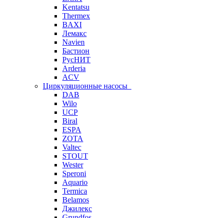
Kentatsu
Thermex
BAXI
Лемакс
Navien
Бастион
РусНИТ
Arderia
ACV
Циркуляционные насосы
DAB
Wilo
UCP
Biral
ESPA
ZOTA
Valtec
STOUT
Wester
Speroni
Aquario
Termica
Belamos
Джилекс
Grundfos