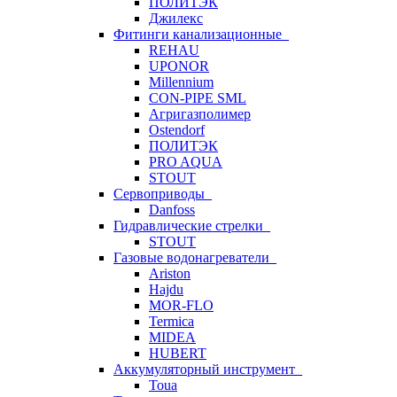
ПОЛИТЭК
Джилекс
Фитинги канализационные
REHAU
UPONOR
Millennium
CON-PIPE SML
Агригазполимер
Ostendorf
ПОЛИТЭК
PRO AQUA
STOUT
Сервоприводы
Danfoss
Гидравлические стрелки
STOUT
Газовые водонагреватели
Ariston
Hajdu
MOR-FLO
Termica
MIDEA
HUBERT
Аккумуляторный инструмент
Toua