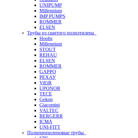
UNIPUMP
Millennium
IMP PUMPS
ROMMER
ELSEN
Трубы из сшитого полиэтилена
Hoobs
Millennium
STOUT
REHAU
ELSEN
ROMMER
GAPPO
РЕХАУ
ViEiR
UPONOR
TECE
Gekon
Giacomini
VALTEC
BERGERR
ICMA
UNI-FITT
Полипропиленовые трубы