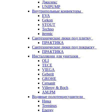
Джилекс
UNIPUMP
Внутрипольные конвекторы
EVA
Gekon
STOUT
Techno
itermic
Сантехнические люки под плитку
ПРАКТИКА
Сантехнические люки под покраску
ПРАКТИКА
Инсталляции для унитазов
OLI
TECE
VIEGA
Geberit
GROHE
Cersanit
Villeroy & Boch
AM.PM
Водяные полотенцесушители
Ника
Terminus
Energy