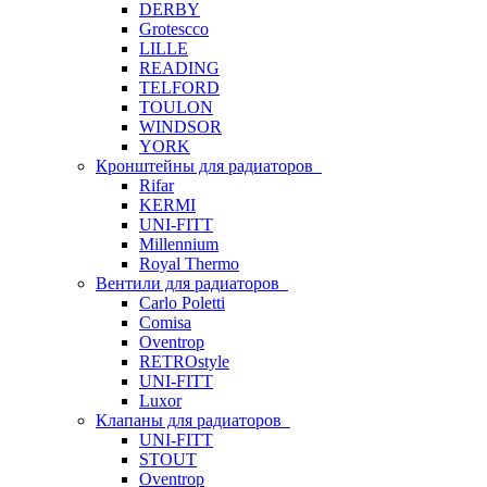
DERBY
Grotescco
LILLE
READING
TELFORD
TOULON
WINDSOR
YORK
Кронштейны для радиаторов
Rifar
KERMI
UNI-FITT
Millennium
Royal Thermo
Вентили для радиаторов
Carlo Poletti
Comisa
Oventrop
RETROstyle
UNI-FITT
Luxor
Клапаны для радиаторов
UNI-FITT
STOUT
Oventrop