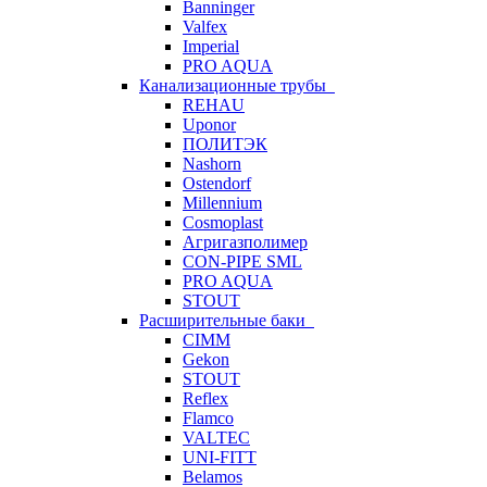
Banninger
Valfex
Imperial
PRO AQUA
Канализационные трубы
REHAU
Uponor
ПОЛИТЭК
Nashorn
Ostendorf
Millennium
Cosmoplast
Агригазполимер
CON-PIPE SML
PRO AQUA
STOUT
Расширительные баки
CIMM
Gekon
STOUT
Reflex
Flamco
VALTEC
UNI-FITT
Belamos