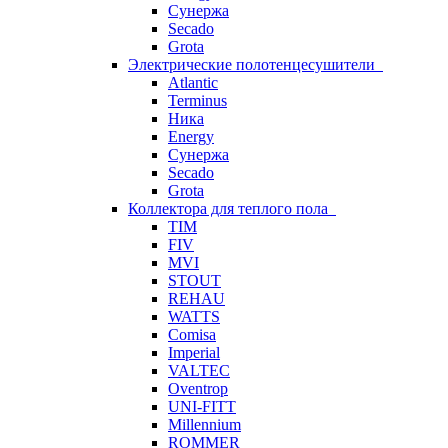
Сунержа
Secado
Grota
Электрические полотенцесушители
Atlantic
Terminus
Ника
Energy
Сунержа
Secado
Grota
Коллектора для теплого пола
TIM
FIV
MVI
STOUT
REHAU
WATTS
Comisa
Imperial
VALTEC
Oventrop
UNI-FITT
Millennium
ROMMER