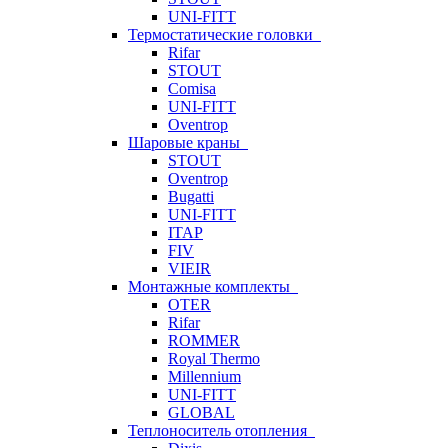
UNI-FITT
Термостатические головки
Rifar
STOUT
Comisa
UNI-FITT
Oventrop
Шаровые краны
STOUT
Oventrop
Bugatti
UNI-FITT
ITAP
FIV
VIEIR
Монтажные комплекты
OTER
Rifar
ROMMER
Royal Thermo
Millennium
UNI-FITT
GLOBAL
Теплоноситель отопления