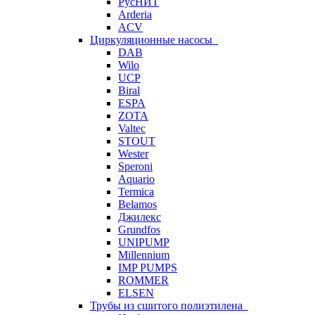
РусНИТ
Arderia
ACV
Циркуляционные насосы
DAB
Wilo
UCP
Biral
ESPA
ZOTA
Valtec
STOUT
Wester
Speroni
Aquario
Termica
Belamos
Джилекс
Grundfos
UNIPUMP
Millennium
IMP PUMPS
ROMMER
ELSEN
Трубы из сшитого полиэтилена