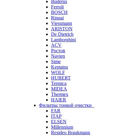
Buderus
Ferroli
BOSCH
Rinnai
Viessmann
ARISTON
De Dietrich
Lamborghini
ACV
Ростов
Navien
Sime
Kentatsu
WOLF
HUBERT
Termica
MIDEA
Thermex
HAIER
Фильтры тонкой очистки
FAR
ITAP
ELSEN
Millennium
Resideo Braukmann