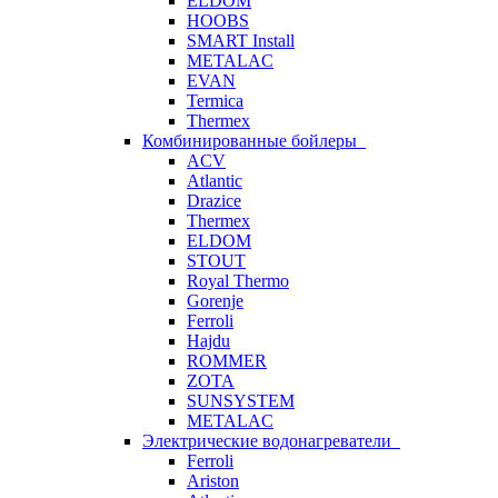
ELDOM
HOOBS
SMART Install
METALAC
EVAN
Termica
Thermex
Комбинированные бойлеры
ACV
Atlantic
Drazice
Thermex
ELDOM
STOUT
Royal Thermo
Gorenje
Ferroli
Hajdu
ROMMER
ZOTA
SUNSYSTEM
METALAC
Электрические водонагреватели
Ferroli
Ariston