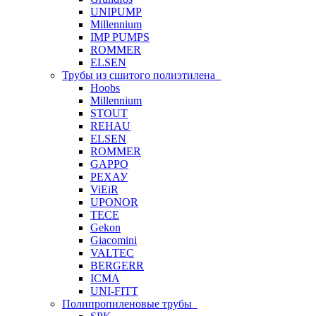
UNIPUMP
Millennium
IMP PUMPS
ROMMER
ELSEN
Трубы из сшитого полиэтилена
Hoobs
Millennium
STOUT
REHAU
ELSEN
ROMMER
GAPPO
РЕХАУ
ViEiR
UPONOR
TECE
Gekon
Giacomini
VALTEC
BERGERR
ICMA
UNI-FITT
Полипропиленовые трубы