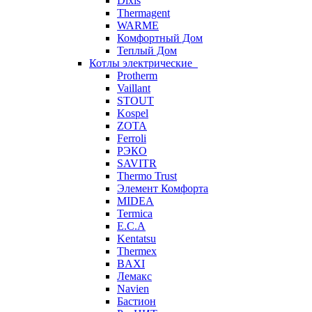
Dixis
Thermagent
WARME
Комфортный Дом
Теплый Дом
Котлы электрические
Protherm
Vaillant
STOUT
Kospel
ZOTA
Ferroli
РЭКО
SAVITR
Thermo Trust
Элемент Комфорта
MIDEA
Termica
E.C.A
Kentatsu
Thermex
BAXI
Лемакс
Navien
Бастион