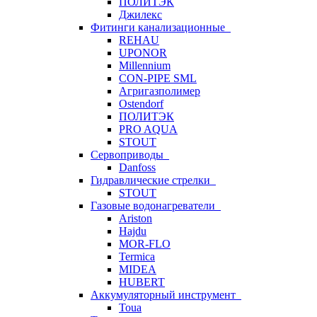
ПОЛИТЭК
Джилекс
Фитинги канализационные
REHAU
UPONOR
Millennium
CON-PIPE SML
Агригазполимер
Ostendorf
ПОЛИТЭК
PRO AQUA
STOUT
Сервоприводы
Danfoss
Гидравлические стрелки
STOUT
Газовые водонагреватели
Ariston
Hajdu
MOR-FLO
Termica
MIDEA
HUBERT
Аккумуляторный инструмент
Toua