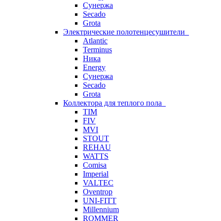
Сунержа
Secado
Grota
Электрические полотенцесушители
Atlantic
Terminus
Ника
Energy
Сунержа
Secado
Grota
Коллектора для теплого пола
TIM
FIV
MVI
STOUT
REHAU
WATTS
Comisa
Imperial
VALTEC
Oventrop
UNI-FITT
Millennium
ROMMER