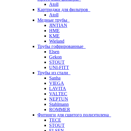
Atoll
Картриджи для фильтров
Atoll
Медные трубы
JINTIAN
HME
KME
Wieland
Трубы гофрированные
Elsen
Gekon
STOUT
UNI-FITT
Трубы из стали
Sanha
VIEGA
LAVITA
VALTEC
NEPTUN
Stahlmann
ROMMER
Фитинги для сшитого полиэтилена
TECE
STOUT
ELSEN