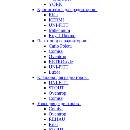
YORK
Кронштейны для радиаторов
Rifar
KERMI
UNI-FITT
Millennium
Royal Thermo
Вентили для радиаторов
Carlo Poletti
Comisa
Oventrop
RETROstyle
UNI-FITT
Luxor
Клапаны для радиаторов
UNI-FITT
STOUT
Oventrop
Comisa
Узлы для радиаторов
Comisa
Oventrop
REHAU
Rifar
STOUT