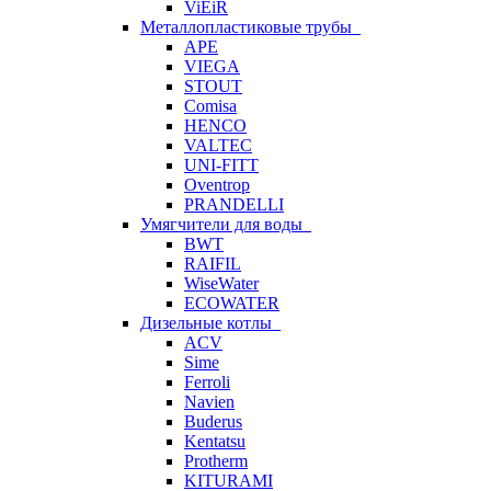
ViEiR
Металлопластиковые трубы
APE
VIEGA
STOUT
Comisa
HENCO
VALTEC
UNI-FITT
Oventrop
PRANDELLI
Умягчители для воды
BWT
RAIFIL
WiseWater
ECOWATER
Дизельные котлы
ACV
Sime
Ferroli
Navien
Buderus
Kentatsu
Protherm
KITURAMI