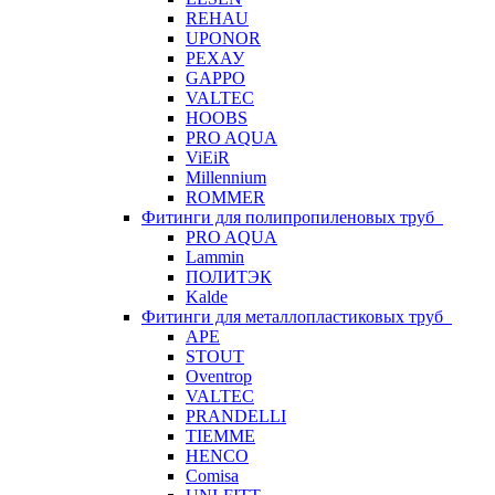
REHAU
UPONOR
РЕХАУ
GAPPO
VALTEC
HOOBS
PRO AQUA
ViEiR
Millennium
ROMMER
Фитинги для полипропиленовых труб
PRO AQUA
Lammin
ПОЛИТЭК
Kalde
Фитинги для металлопластиковых труб
APE
STOUT
Oventrop
VALTEC
PRANDELLI
TIEMME
HENCO
Comisa