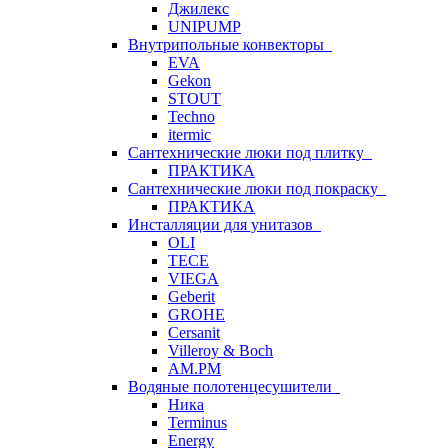
Джилекс
UNIPUMP
Внутрипольные конвекторы
EVA
Gekon
STOUT
Techno
itermic
Сантехнические люки под плитку
ПРАКТИКА
Сантехнические люки под покраску
ПРАКТИКА
Инсталляции для унитазов
OLI
TECE
VIEGA
Geberit
GROHE
Cersanit
Villeroy & Boch
AM.PM
Водяные полотенцесушители
Ника
Terminus
Energy