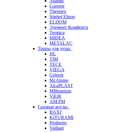
Atlantic
Gorenje
Thermex
Stiebel Eltron
ELDOM
Элемент Комфорта
Termica
MIDEA
METALAC
Трапы для душа
HL
TIM
TECE
VIEGA
Geberit
McAlpine
AlcaPLAST
MIllennium
ViEiR
AM.PM
Газовые котлы
BAXI
KITURAMI
Protherm
Vaillant