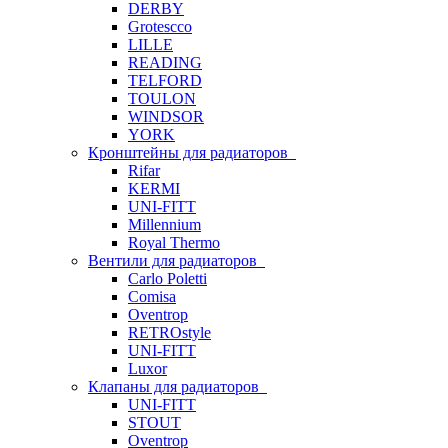
DERBY
Grotescco
LILLE
READING
TELFORD
TOULON
WINDSOR
YORK
Кронштейны для радиаторов
Rifar
KERMI
UNI-FITT
Millennium
Royal Thermo
Вентили для радиаторов
Carlo Poletti
Comisa
Oventrop
RETROstyle
UNI-FITT
Luxor
Клапаны для радиаторов
UNI-FITT
STOUT
Oventrop