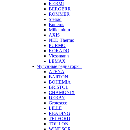
KERMI
BERGERR
ROMMER
Stelrad
Buderus
Millennium
AXIS
NED Thermo
PURMO
KORADO
Viessmann
LEMAX
Чугунные радиаторы
ATENA
BARTON
BOHEMIA
BRISTOL
CHAMONIX
DERBY
Grotescco
LILLE
READING
TELFORD
TOULON
WINDSOR