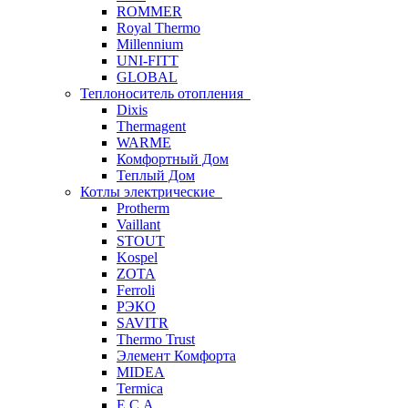
ROMMER
Royal Thermo
Millennium
UNI-FITT
GLOBAL
Теплоноситель отопления
Dixis
Thermagent
WARME
Комфортный Дом
Теплый Дом
Котлы электрические
Protherm
Vaillant
STOUT
Kospel
ZOTA
Ferroli
РЭКО
SAVITR
Thermo Trust
Элемент Комфорта
MIDEA
Termica
E.C.A