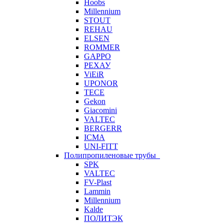
Hoobs
Millennium
STOUT
REHAU
ELSEN
ROMMER
GAPPO
РЕХАУ
ViEiR
UPONOR
TECE
Gekon
Giacomini
VALTEC
BERGERR
ICMA
UNI-FITT
Полипропиленовые трубы
SPK
VALTEC
FV-Plast
Lammin
Millennium
Kalde
ПОЛИТЭК