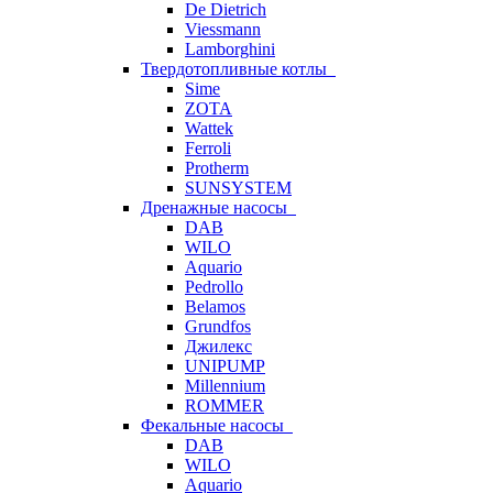
De Dietrich
Viessmann
Lamborghini
Твердотопливные котлы
Sime
ZOTA
Wattek
Ferroli
Protherm
SUNSYSTEM
Дренажные насосы
DAB
WILO
Aquario
Pedrollo
Belamos
Grundfos
Джилекс
UNIPUMP
Millennium
ROMMER
Фекальные насосы
DAB
WILO
Aquario