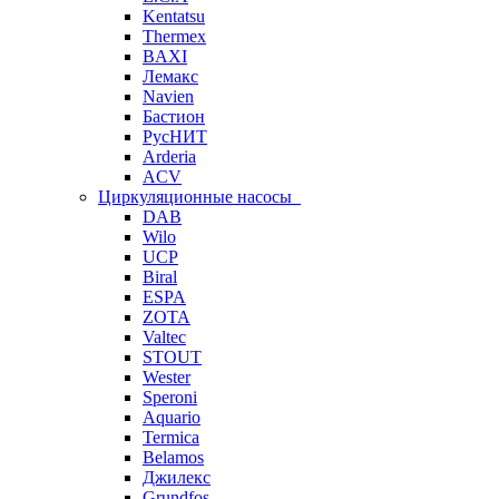
Kentatsu
Thermex
BAXI
Лемакс
Navien
Бастион
РусНИТ
Arderia
ACV
Циркуляционные насосы
DAB
Wilo
UCP
Biral
ESPA
ZOTA
Valtec
STOUT
Wester
Speroni
Aquario
Termica
Belamos
Джилекс
Grundfos