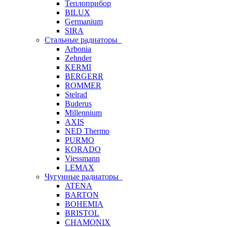
Теплоприбор
BILUX
Germanium
SIRA
Стальные радиаторы
Arbonia
Zehnder
KERMI
BERGERR
ROMMER
Stelrad
Buderus
Millennium
AXIS
NED Thermo
PURMO
KORADO
Viessmann
LEMAX
Чугунные радиаторы
ATENA
BARTON
BOHEMIA
BRISTOL
CHAMONIX