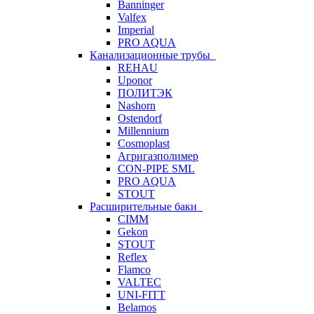
Banninger
Valfex
Imperial
PRO AQUA
Канализационные трубы
REHAU
Uponor
ПОЛИТЭК
Nashorn
Ostendorf
Millennium
Cosmoplast
Агригазполимер
CON-PIPE SML
PRO AQUA
STOUT
Расширительные баки
CIMM
Gekon
STOUT
Reflex
Flamco
VALTEC
UNI-FITT
Belamos