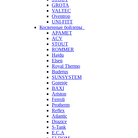
GROTA
VALTEC
Oventrop
UNI-FITT
Косвенные бойлеры
APAMET
ACV
STOUT
ROMMER
Hajdu
Elsen
Royal Thermo
Buderus
SUNSYSTEM
Gorenje
BAXI
Ariston
Ferroli
Protherm
Reflex
Atlantic
Drazice
S-Tank
E.C.A