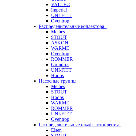
VALTEC
Imperial
UNI-FITT
Oventrop
Распределительные коллектора
Meibes
STOUT
ASKON
WARME
Oventrop
ROMMER
Grundfos
UNI-FITT
Hoobs
Насосные группы
Meibes
STOUT
Hoobs
WARME
ROMMER
UNI-FITT
Oventrop
Распределительные шкафы отопления
Elsen
STOUT