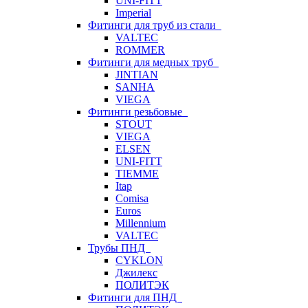
UNI-FITT
Imperial
Фитинги для труб из стали
VALTEC
ROMMER
Фитинги для медных труб
JINTIAN
SANHA
VIEGA
Фитинги резьбовые
STOUT
VIEGA
ELSEN
UNI-FITT
TIEMME
Itap
Comisa
Euros
Millennium
VALTEC
Трубы ПНД
CYKLON
Джилекс
ПОЛИТЭК
Фитинги для ПНД