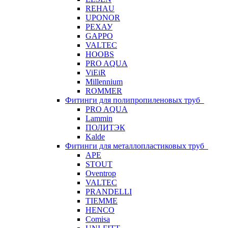
REHAU
UPONOR
РЕХАУ
GAPPO
VALTEC
HOOBS
PRO AQUA
ViEiR
Millennium
ROMMER
Фитинги для полипропиленовых труб
PRO AQUA
Lammin
ПОЛИТЭК
Kalde
Фитинги для металлопластиковых труб
APE
STOUT
Oventrop
VALTEC
PRANDELLI
TIEMME
HENCO
Comisa