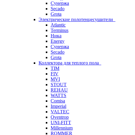
Сунержа
Secado
Grota
Электрические полотенцесушители
Atlantic
Terminus
Ника
Energy
Сунержа
Secado
Grota
Коллектора для теплого пола
TIM
FIV
MVI
STOUT
REHAU
WATTS
Comisa
Imperial
VALTEC
Oventrop
UNI-FITT
Millennium
ROMMER