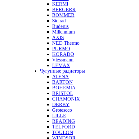
KERMI
BERGERR
ROMMER
Stelrad
Buderus
Millennium
AXIS
NED Thermo
PURMO
KORADO
Viessmann
LEMAX
Чугунные радиаторы
ATENA
BARTON
BOHEMIA
BRISTOL
CHAMONIX
DERBY
Grotescco
LILLE
READING
TELFORD
TOULON
WINDSOR