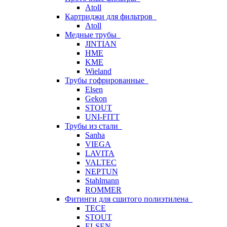
Atoll
Картриджи для фильтров
Atoll
Медные трубы
JINTIAN
HME
KME
Wieland
Трубы гофрированные
Elsen
Gekon
STOUT
UNI-FITT
Трубы из стали
Sanha
VIEGA
LAVITA
VALTEC
NEPTUN
Stahlmann
ROMMER
Фитинги для сшитого полиэтилена
TECE
STOUT
ELSEN