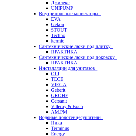
Джилекс
UNIPUMP
Внутрипольные конвекторы
EVA
Gekon
STOUT
Techno
itermic
Сантехнические люки под плитку
ПРАКТИКА
Сантехнические люки под покраску
ПРАКТИКА
Инсталляции для унитазов
OLI
TECE
VIEGA
Geberit
GROHE
Cersanit
Villeroy & Boch
AM.PM
Водяные полотенцесушители
Ника
Terminus
Energy