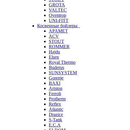
GROTA
VALTEC
Oventrop
UNI-FITT
Косвенные бойлеры
APAMET
ACV
STOUT
ROMMER
Hajdu
Elsen
Royal Thermo
Buderus
SUNSYSTEM
Gorenje
BAXI
Ariston
Ferroli
Protherm
Reflex
Atlantic
Drazice
S-Tank
E.C.A