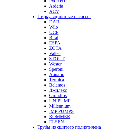
РусНИТ
Arderia
ACV
Циркуляционные насосы
DAB
Wilo
UCP
Biral
ESPA
ZOTA
Valtec
STOUT
Wester
Speroni
Aquario
Termica
Belamos
Джилекс
Grundfos
UNIPUMP
Millennium
IMP PUMPS
ROMMER
ELSEN
Трубы из сшитого полиэтилена