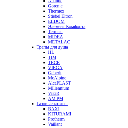
Atlantic
Gorenje
Thermex
Stiebel Eltron
ELDOM
Элемент Комфорта
Termica
MIDEA
METALAC
Трапы для душа
HL
TIM
TECE
VIEGA
Geberit
McAlpine
AlcaPLAST
MIllennium
ViEiR
AM.PM
Газовые котлы
BAXI
KITURAMI
Protherm
Vaillant