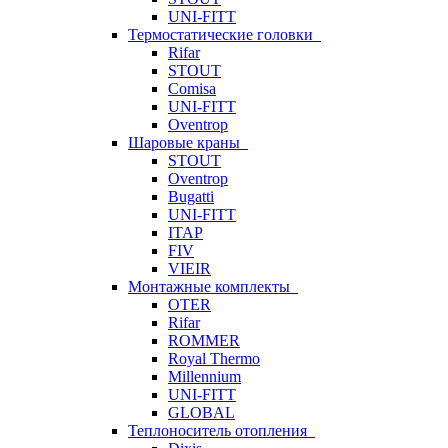
UNI-FITT
Термостатические головки
Rifar
STOUT
Comisa
UNI-FITT
Oventrop
Шаровые краны
STOUT
Oventrop
Bugatti
UNI-FITT
ITAP
FIV
VIEIR
Монтажные комплекты
OTER
Rifar
ROMMER
Royal Thermo
Millennium
UNI-FITT
GLOBAL
Теплоноситель отопления