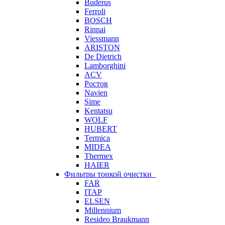
Buderus
Ferroli
BOSCH
Rinnai
Viessmann
ARISTON
De Dietrich
Lamborghini
ACV
Ростов
Navien
Sime
Kentatsu
WOLF
HUBERT
Termica
MIDEA
Thermex
HAIER
Фильтры тонкой очистки
FAR
ITAP
ELSEN
Millennium
Resideo Braukmann