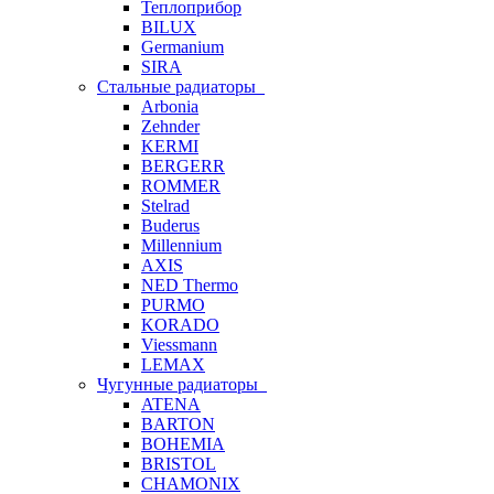
Теплоприбор
BILUX
Germanium
SIRA
Стальные радиаторы
Arbonia
Zehnder
KERMI
BERGERR
ROMMER
Stelrad
Buderus
Millennium
AXIS
NED Thermo
PURMO
KORADO
Viessmann
LEMAX
Чугунные радиаторы
ATENA
BARTON
BOHEMIA
BRISTOL
CHAMONIX