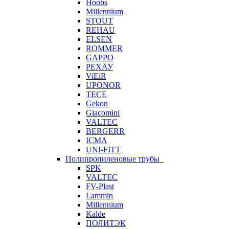
Hoobs
Millennium
STOUT
REHAU
ELSEN
ROMMER
GAPPO
РЕХАУ
ViEiR
UPONOR
TECE
Gekon
Giacomini
VALTEC
BERGERR
ICMA
UNI-FITT
Полипропиленовые трубы
SPK
VALTEC
FV-Plast
Lammin
Millennium
Kalde
ПОЛИТЭК