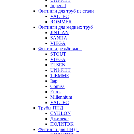
UNI-FITT
Imperial
Фитинги для труб из стали
VALTEC
ROMMER
Фитинги для медных труб
JINTIAN
SANHA
VIEGA
Фитинги резьбовые
STOUT
VIEGA
ELSEN
UNI-FITT
TIEMME
Itap
Comisa
Euros
Millennium
VALTEC
Трубы ПНД
CYKLON
Джилекс
ПОЛИТЭК
Фитинги для ПНД