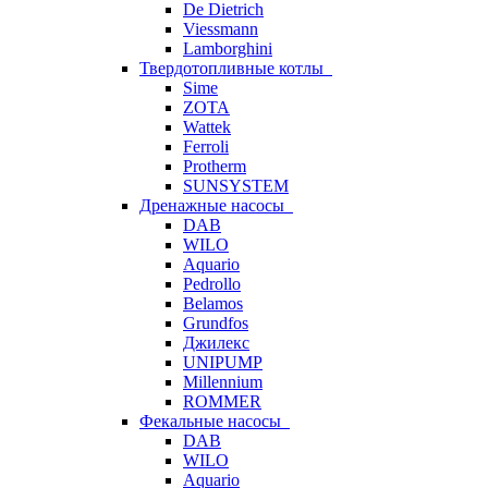
De Dietrich
Viessmann
Lamborghini
Твердотопливные котлы
Sime
ZOTA
Wattek
Ferroli
Protherm
SUNSYSTEM
Дренажные насосы
DAB
WILO
Aquario
Pedrollo
Belamos
Grundfos
Джилекс
UNIPUMP
Millennium
ROMMER
Фекальные насосы
DAB
WILO
Aquario