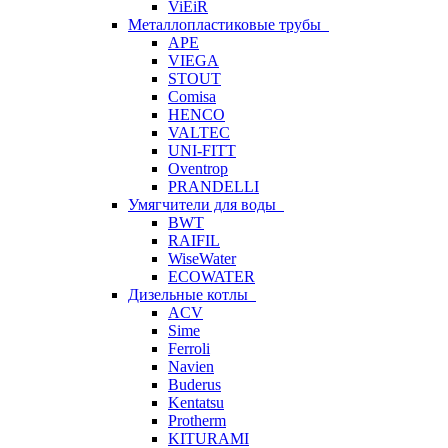
ViEiR
Металлопластиковые трубы
APE
VIEGA
STOUT
Comisa
HENCO
VALTEC
UNI-FITT
Oventrop
PRANDELLI
Умягчители для воды
BWT
RAIFIL
WiseWater
ECOWATER
Дизельные котлы
ACV
Sime
Ferroli
Navien
Buderus
Kentatsu
Protherm
KITURAMI