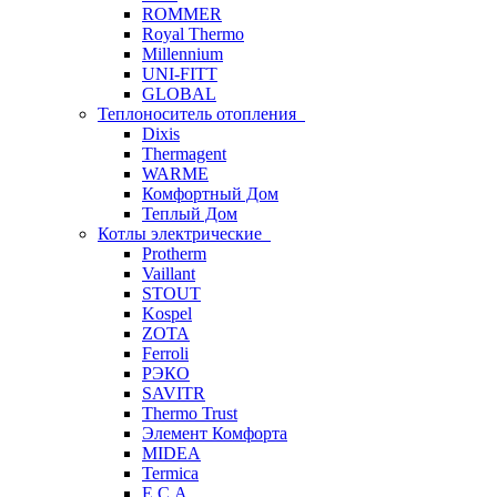
ROMMER
Royal Thermo
Millennium
UNI-FITT
GLOBAL
Теплоноситель отопления
Dixis
Thermagent
WARME
Комфортный Дом
Теплый Дом
Котлы электрические
Protherm
Vaillant
STOUT
Kospel
ZOTA
Ferroli
РЭКО
SAVITR
Thermo Trust
Элемент Комфорта
MIDEA
Termica
E.C.A