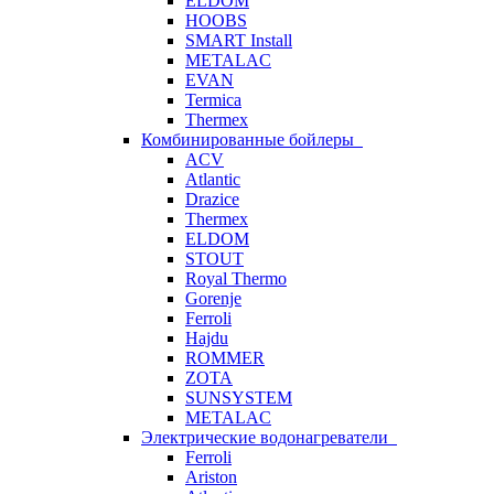
ELDOM
HOOBS
SMART Install
METALAC
EVAN
Termica
Thermex
Комбинированные бойлеры
ACV
Atlantic
Drazice
Thermex
ELDOM
STOUT
Royal Thermo
Gorenje
Ferroli
Hajdu
ROMMER
ZOTA
SUNSYSTEM
METALAC
Электрические водонагреватели
Ferroli
Ariston