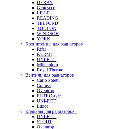
DERBY
Grotescco
LILLE
READING
TELFORD
TOULON
WINDSOR
YORK
Кронштейны для радиаторов
Rifar
KERMI
UNI-FITT
Millennium
Royal Thermo
Вентили для радиаторов
Carlo Poletti
Comisa
Oventrop
RETROstyle
UNI-FITT
Luxor
Клапаны для радиаторов
UNI-FITT
STOUT
Oventrop