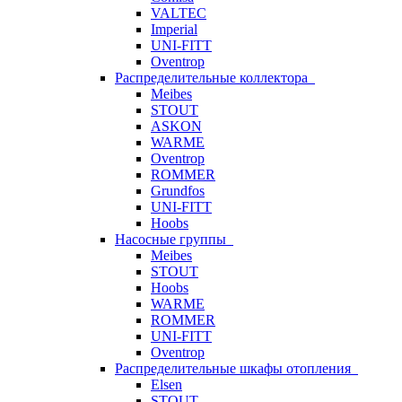
VALTEC
Imperial
UNI-FITT
Oventrop
Распределительные коллектора
Meibes
STOUT
ASKON
WARME
Oventrop
ROMMER
Grundfos
UNI-FITT
Hoobs
Насосные группы
Meibes
STOUT
Hoobs
WARME
ROMMER
UNI-FITT
Oventrop
Распределительные шкафы отопления
Elsen
STOUT