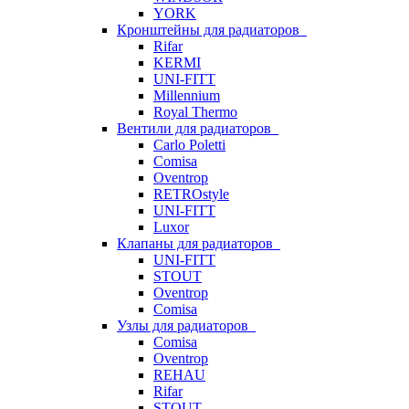
YORK
Кронштейны для радиаторов
Rifar
KERMI
UNI-FITT
Millennium
Royal Thermo
Вентили для радиаторов
Carlo Poletti
Comisa
Oventrop
RETROstyle
UNI-FITT
Luxor
Клапаны для радиаторов
UNI-FITT
STOUT
Oventrop
Comisa
Узлы для радиаторов
Comisa
Oventrop
REHAU
Rifar
STOUT