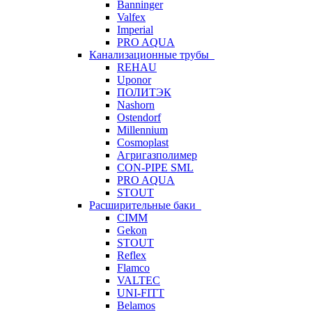
Banninger
Valfex
Imperial
PRO AQUA
Канализационные трубы
REHAU
Uponor
ПОЛИТЭК
Nashorn
Ostendorf
Millennium
Cosmoplast
Агригазполимер
CON-PIPE SML
PRO AQUA
STOUT
Расширительные баки
CIMM
Gekon
STOUT
Reflex
Flamco
VALTEC
UNI-FITT
Belamos