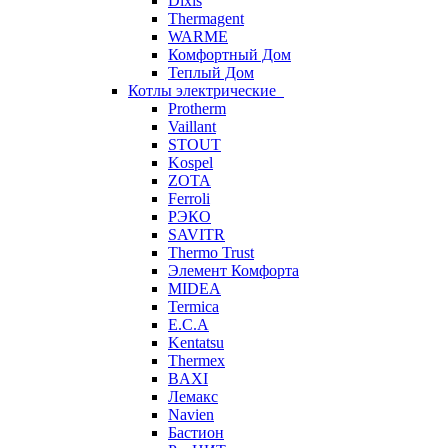
Dixis
Thermagent
WARME
Комфортный Дом
Теплый Дом
Котлы электрические
Protherm
Vaillant
STOUT
Kospel
ZOTA
Ferroli
РЭКО
SAVITR
Thermo Trust
Элемент Комфорта
MIDEA
Termica
E.C.A
Kentatsu
Thermex
BAXI
Лемакс
Navien
Бастион