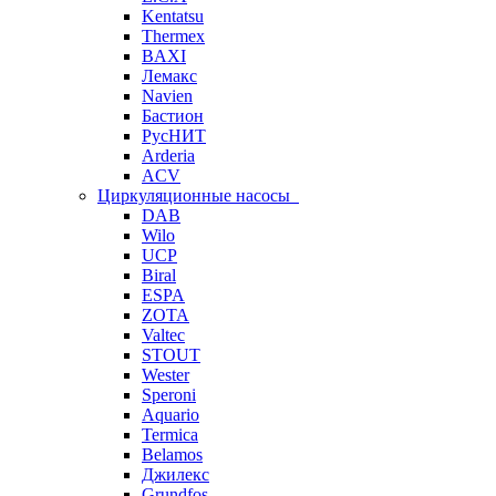
Kentatsu
Thermex
BAXI
Лемакс
Navien
Бастион
РусНИТ
Arderia
ACV
Циркуляционные насосы
DAB
Wilo
UCP
Biral
ESPA
ZOTA
Valtec
STOUT
Wester
Speroni
Aquario
Termica
Belamos
Джилекс
Grundfos