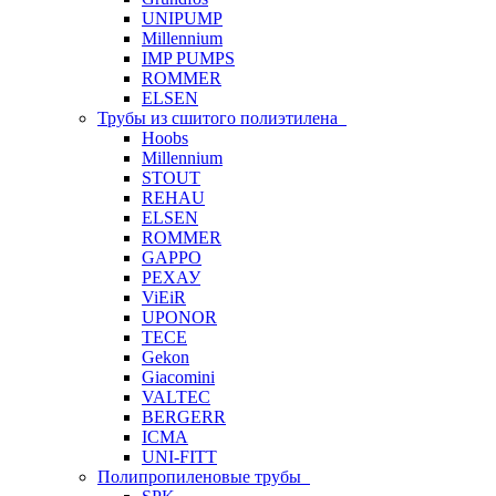
UNIPUMP
Millennium
IMP PUMPS
ROMMER
ELSEN
Трубы из сшитого полиэтилена
Hoobs
Millennium
STOUT
REHAU
ELSEN
ROMMER
GAPPO
РЕХАУ
ViEiR
UPONOR
TECE
Gekon
Giacomini
VALTEC
BERGERR
ICMA
UNI-FITT
Полипропиленовые трубы