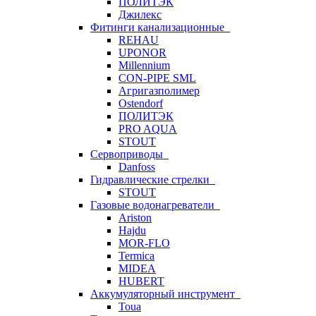
ПОЛИТЭК
Джилекс
Фитинги канализационные
REHAU
UPONOR
Millennium
CON-PIPE SML
Агригазполимер
Ostendorf
ПОЛИТЭК
PRO AQUA
STOUT
Сервоприводы
Danfoss
Гидравлические стрелки
STOUT
Газовые водонагреватели
Ariston
Hajdu
MOR-FLO
Termica
MIDEA
HUBERT
Аккумуляторный инструмент
Toua