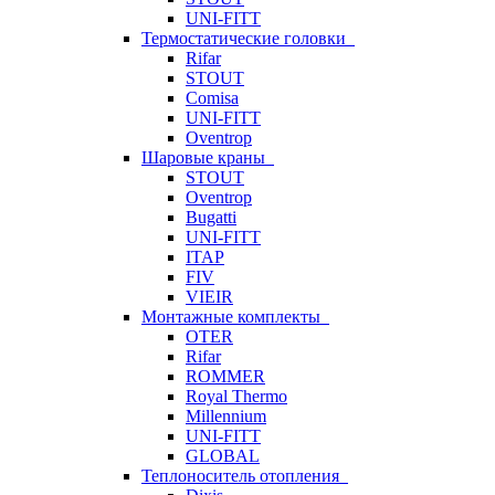
UNI-FITT
Термостатические головки
Rifar
STOUT
Comisa
UNI-FITT
Oventrop
Шаровые краны
STOUT
Oventrop
Bugatti
UNI-FITT
ITAP
FIV
VIEIR
Монтажные комплекты
OTER
Rifar
ROMMER
Royal Thermo
Millennium
UNI-FITT
GLOBAL
Теплоноситель отопления