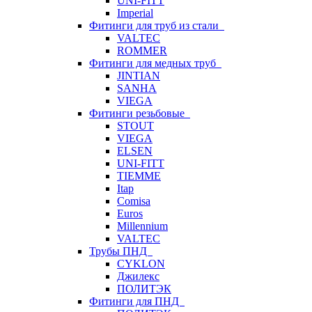
UNI-FITT
Imperial
Фитинги для труб из стали
VALTEC
ROMMER
Фитинги для медных труб
JINTIAN
SANHA
VIEGA
Фитинги резьбовые
STOUT
VIEGA
ELSEN
UNI-FITT
TIEMME
Itap
Comisa
Euros
Millennium
VALTEC
Трубы ПНД
CYKLON
Джилекс
ПОЛИТЭК
Фитинги для ПНД