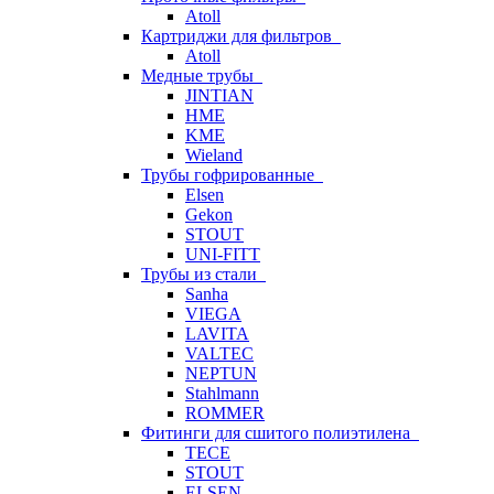
Atoll
Картриджи для фильтров
Atoll
Медные трубы
JINTIAN
HME
KME
Wieland
Трубы гофрированные
Elsen
Gekon
STOUT
UNI-FITT
Трубы из стали
Sanha
VIEGA
LAVITA
VALTEC
NEPTUN
Stahlmann
ROMMER
Фитинги для сшитого полиэтилена
TECE
STOUT
ELSEN