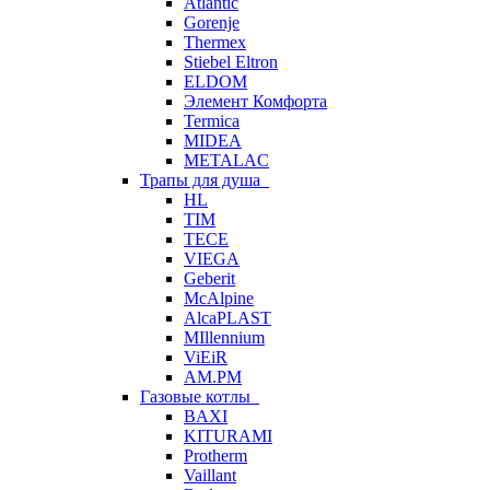
Atlantic
Gorenje
Thermex
Stiebel Eltron
ELDOM
Элемент Комфорта
Termica
MIDEA
METALAC
Трапы для душа
HL
TIM
TECE
VIEGA
Geberit
McAlpine
AlcaPLAST
MIllennium
ViEiR
AM.PM
Газовые котлы
BAXI
KITURAMI
Protherm
Vaillant