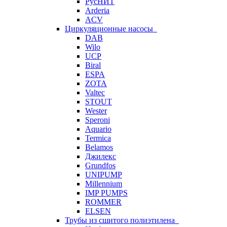
РусНИТ
Arderia
ACV
Циркуляционные насосы
DAB
Wilo
UCP
Biral
ESPA
ZOTA
Valtec
STOUT
Wester
Speroni
Aquario
Termica
Belamos
Джилекс
Grundfos
UNIPUMP
Millennium
IMP PUMPS
ROMMER
ELSEN
Трубы из сшитого полиэтилена