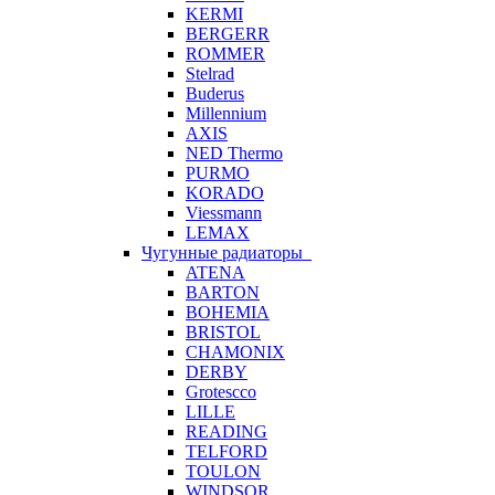
KERMI
BERGERR
ROMMER
Stelrad
Buderus
Millennium
AXIS
NED Thermo
PURMO
KORADO
Viessmann
LEMAX
Чугунные радиаторы
ATENA
BARTON
BOHEMIA
BRISTOL
CHAMONIX
DERBY
Grotescco
LILLE
READING
TELFORD
TOULON
WINDSOR