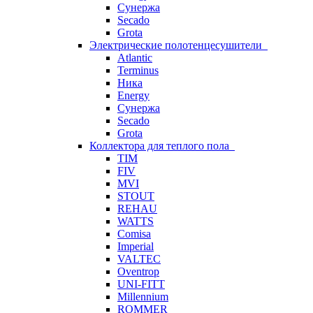
Сунержа
Secado
Grota
Электрические полотенцесушители
Atlantic
Terminus
Ника
Energy
Сунержа
Secado
Grota
Коллектора для теплого пола
TIM
FIV
MVI
STOUT
REHAU
WATTS
Comisa
Imperial
VALTEC
Oventrop
UNI-FITT
Millennium
ROMMER