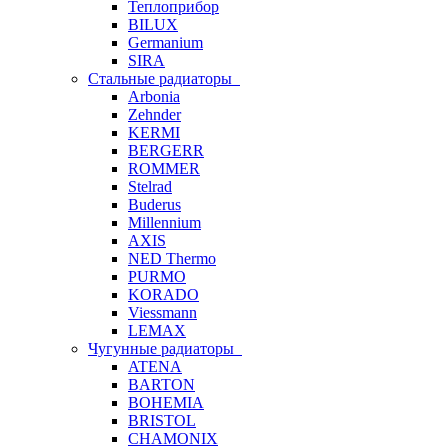
Теплоприбор
BILUX
Germanium
SIRA
Стальные радиаторы
Arbonia
Zehnder
KERMI
BERGERR
ROMMER
Stelrad
Buderus
Millennium
AXIS
NED Thermo
PURMO
KORADO
Viessmann
LEMAX
Чугунные радиаторы
ATENA
BARTON
BOHEMIA
BRISTOL
CHAMONIX