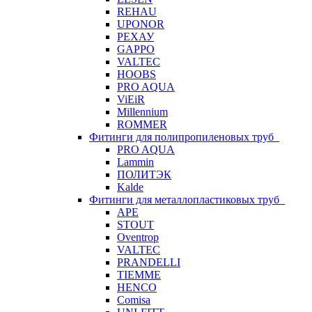
REHAU
UPONOR
РЕХАУ
GAPPO
VALTEC
HOOBS
PRO AQUA
ViEiR
Millennium
ROMMER
Фитинги для полипропиленовых труб
PRO AQUA
Lammin
ПОЛИТЭК
Kalde
Фитинги для металлопластиковых труб
APE
STOUT
Oventrop
VALTEC
PRANDELLI
TIEMME
HENCO
Comisa