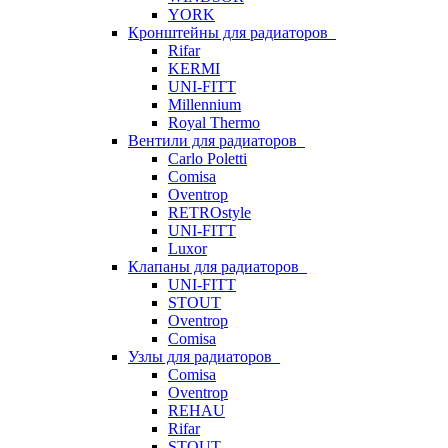
YORK
Кронштейны для радиаторов
Rifar
KERMI
UNI-FITT
Millennium
Royal Thermo
Вентили для радиаторов
Carlo Poletti
Comisa
Oventrop
RETROstyle
UNI-FITT
Luxor
Клапаны для радиаторов
UNI-FITT
STOUT
Oventrop
Comisa
Узлы для радиаторов
Comisa
Oventrop
REHAU
Rifar
STOUT