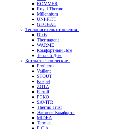
ROMMER
Royal Thermo
Millennium
UNI-FITT
GLOBAL
Теплоноситель отопления
Dixis
Thermagent
WARME
Комфортный Дом
Теплый Дом
Котлы электрические
Protherm
Vaillant
STOUT
Kospel
ZOTA
Ferroli
РЭКО
SAVITR
Thermo Trust
Элемент Комфорта
MIDEA
Termica
E.C.A