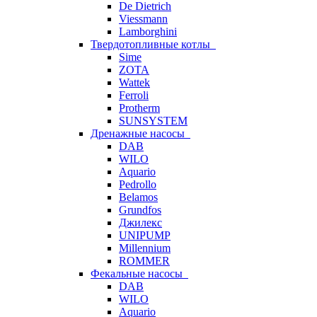
De Dietrich
Viessmann
Lamborghini
Твердотопливные котлы
Sime
ZOTA
Wattek
Ferroli
Protherm
SUNSYSTEM
Дренажные насосы
DAB
WILO
Aquario
Pedrollo
Belamos
Grundfos
Джилекс
UNIPUMP
Millennium
ROMMER
Фекальные насосы
DAB
WILO
Aquario