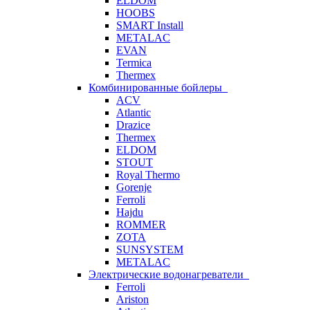
ELDOM
HOOBS
SMART Install
METALAC
EVAN
Termica
Thermex
Комбинированные бойлеры
ACV
Atlantic
Drazice
Thermex
ELDOM
STOUT
Royal Thermo
Gorenje
Ferroli
Hajdu
ROMMER
ZOTA
SUNSYSTEM
METALAC
Электрические водонагреватели
Ferroli
Ariston