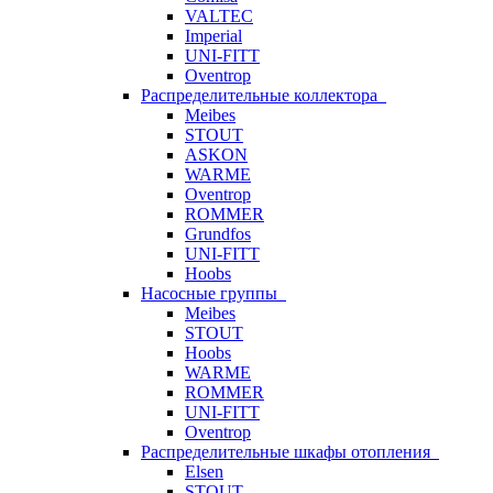
VALTEC
Imperial
UNI-FITT
Oventrop
Распределительные коллектора
Meibes
STOUT
ASKON
WARME
Oventrop
ROMMER
Grundfos
UNI-FITT
Hoobs
Насосные группы
Meibes
STOUT
Hoobs
WARME
ROMMER
UNI-FITT
Oventrop
Распределительные шкафы отопления
Elsen
STOUT