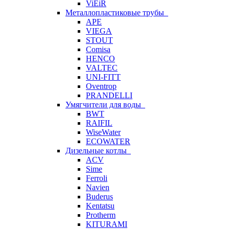
ViEiR
Металлопластиковые трубы
APE
VIEGA
STOUT
Comisa
HENCO
VALTEC
UNI-FITT
Oventrop
PRANDELLI
Умягчители для воды
BWT
RAIFIL
WiseWater
ECOWATER
Дизельные котлы
ACV
Sime
Ferroli
Navien
Buderus
Kentatsu
Protherm
KITURAMI