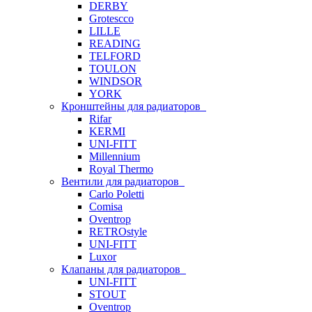
DERBY
Grotescco
LILLE
READING
TELFORD
TOULON
WINDSOR
YORK
Кронштейны для радиаторов
Rifar
KERMI
UNI-FITT
Millennium
Royal Thermo
Вентили для радиаторов
Carlo Poletti
Comisa
Oventrop
RETROstyle
UNI-FITT
Luxor
Клапаны для радиаторов
UNI-FITT
STOUT
Oventrop