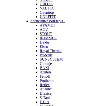
GROTA
VALTEC
Oventrop
UNI-FITT
Косвенные бойлеры
APAMET
ACV
STOUT
ROMMER
Hajdu
Elsen
Royal Thermo
Buderus
SUNSYSTEM
Gorenje
BAXI
Ariston
Ferroli
Protherm
Reflex
Atlantic
Drazice
S-Tank
E.C.A