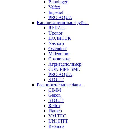
Banninger
Valfex
Imperial
PRO AQUA
Канализационные трубы
REHAU
Uponor
ПОЛИТЭК
Nashorn
Ostendorf
Millennium
Cosmoplast
Агригазполимер
CON-PIPE SML
PRO AQUA
STOUT
Расширительные баки
CIMM
Gekon
STOUT
Reflex
Flamco
VALTEC
UNI-FITT
Belamos