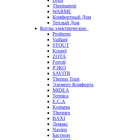
Dixis
Thermagent
WARME
Комфортный Дом
Теплый Дом
Котлы электрические
Protherm
Vaillant
STOUT
Kospel
ZOTA
Ferroli
РЭКО
SAVITR
Thermo Trust
Элемент Комфорта
MIDEA
Termica
E.C.A
Kentatsu
Thermex
BAXI
Лемакс
Navien
Бастион