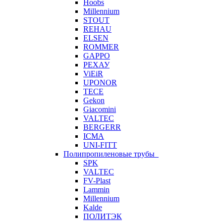
Hoobs
Millennium
STOUT
REHAU
ELSEN
ROMMER
GAPPO
РЕХАУ
ViEiR
UPONOR
TECE
Gekon
Giacomini
VALTEC
BERGERR
ICMA
UNI-FITT
Полипропиленовые трубы
SPK
VALTEC
FV-Plast
Lammin
Millennium
Kalde
ПОЛИТЭК