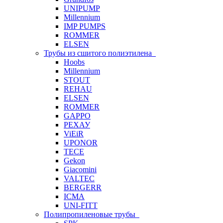
UNIPUMP
Millennium
IMP PUMPS
ROMMER
ELSEN
Трубы из сшитого полиэтилена
Hoobs
Millennium
STOUT
REHAU
ELSEN
ROMMER
GAPPO
РЕХАУ
ViEiR
UPONOR
TECE
Gekon
Giacomini
VALTEC
BERGERR
ICMA
UNI-FITT
Полипропиленовые трубы