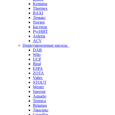
Kentatsu
Thermex
BAXI
Лемакс
Navien
Бастион
РусНИТ
Arderia
ACV
Циркуляционные насосы
DAB
Wilo
UCP
Biral
ESPA
ZOTA
Valtec
STOUT
Wester
Speroni
Aquario
Termica
Belamos
Джилекс
Grundfos