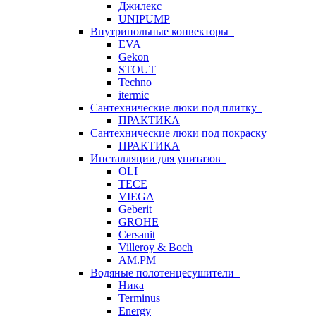
Джилекс
UNIPUMP
Внутрипольные конвекторы
EVA
Gekon
STOUT
Techno
itermic
Сантехнические люки под плитку
ПРАКТИКА
Сантехнические люки под покраску
ПРАКТИКА
Инсталляции для унитазов
OLI
TECE
VIEGA
Geberit
GROHE
Cersanit
Villeroy & Boch
AM.PM
Водяные полотенцесушители
Ника
Terminus
Energy