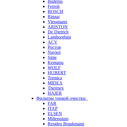
Buderus
Ferroli
BOSCH
Rinnai
Viessmann
ARISTON
De Dietrich
Lamborghini
ACV
Ростов
Navien
Sime
Kentatsu
WOLF
HUBERT
Termica
MIDEA
Thermex
HAIER
Фильтры тонкой очистки
FAR
ITAP
ELSEN
Millennium
Resideo Braukmann