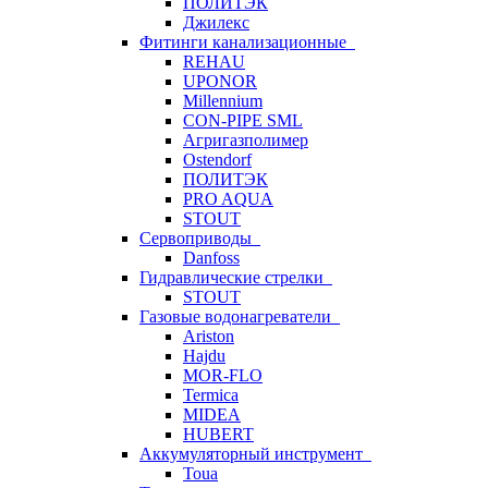
ПОЛИТЭК
Джилекс
Фитинги канализационные
REHAU
UPONOR
Millennium
CON-PIPE SML
Агригазполимер
Ostendorf
ПОЛИТЭК
PRO AQUA
STOUT
Сервоприводы
Danfoss
Гидравлические стрелки
STOUT
Газовые водонагреватели
Ariston
Hajdu
MOR-FLO
Termica
MIDEA
HUBERT
Аккумуляторный инструмент
Toua