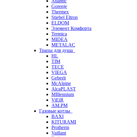
Atlantic
Gorenje
Thermex
Stiebel Eltron
ELDOM
Элемент Комфорта
Termica
MIDEA
METALAC
Трапы для душа
HL
TIM
TECE
VIEGA
Geberit
McAlpine
AlcaPLAST
MIllennium
ViEiR
AM.PM
Газовые котлы
BAXI
KITURAMI
Protherm
Vaillant