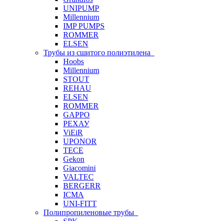
UNIPUMP
Millennium
IMP PUMPS
ROMMER
ELSEN
Трубы из сшитого полиэтилена
Hoobs
Millennium
STOUT
REHAU
ELSEN
ROMMER
GAPPO
РЕХАУ
ViEiR
UPONOR
TECE
Gekon
Giacomini
VALTEC
BERGERR
ICMA
UNI-FITT
Полипропиленовые трубы