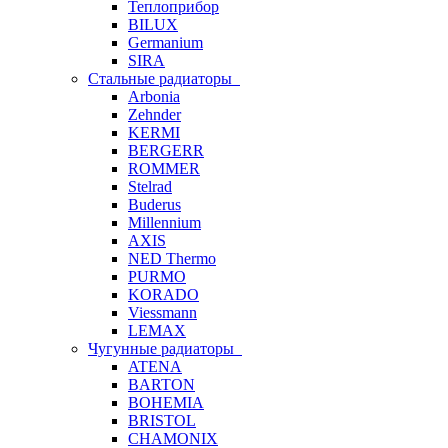
Теплоприбор
BILUX
Germanium
SIRA
Стальные радиаторы
Arbonia
Zehnder
KERMI
BERGERR
ROMMER
Stelrad
Buderus
Millennium
AXIS
NED Thermo
PURMO
KORADO
Viessmann
LEMAX
Чугунные радиаторы
ATENA
BARTON
BOHEMIA
BRISTOL
CHAMONIX