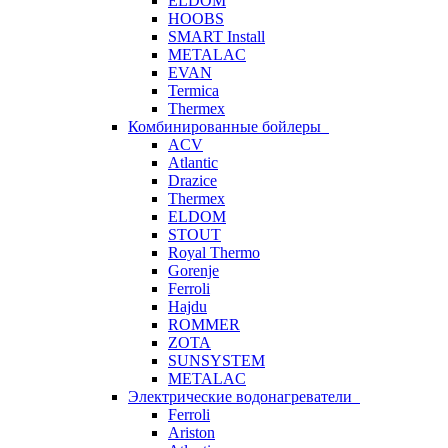
ELDOM
HOOBS
SMART Install
METALAC
EVAN
Termica
Thermex
Комбинированные бойлеры
ACV
Atlantic
Drazice
Thermex
ELDOM
STOUT
Royal Thermo
Gorenje
Ferroli
Hajdu
ROMMER
ZOTA
SUNSYSTEM
METALAC
Электрические водонагреватели
Ferroli
Ariston