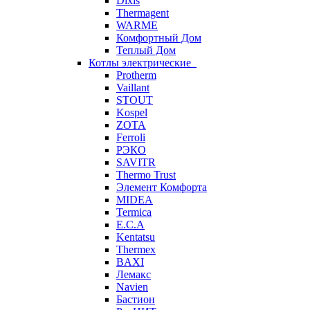
Dixis
Thermagent
WARME
Комфортный Дом
Теплый Дом
Котлы электрические
Protherm
Vaillant
STOUT
Kospel
ZOTA
Ferroli
РЭКО
SAVITR
Thermo Trust
Элемент Комфорта
MIDEA
Termica
E.C.A
Kentatsu
Thermex
BAXI
Лемакс
Navien
Бастион