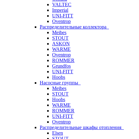
VALTEC
Imperial
UNI-FITT
Oventrop
Распределительные коллектора
Meibes
STOUT
ASKON
WARME
Oventrop
ROMMER
Grundfos
UNI-FITT
Hoobs
Насосные группы
Meibes
STOUT
Hoobs
WARME
ROMMER
UNI-FITT
Oventrop
Распределительные шкафы отопления
Elsen
STOUT