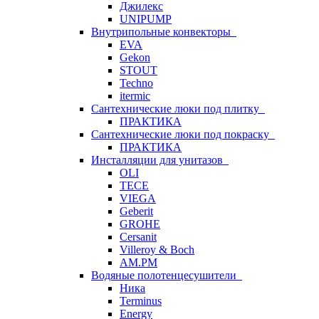
Джилекс
UNIPUMP
Внутрипольные конвекторы
EVA
Gekon
STOUT
Techno
itermic
Сантехнические люки под плитку
ПРАКТИКА
Сантехнические люки под покраску
ПРАКТИКА
Инсталляции для унитазов
OLI
TECE
VIEGA
Geberit
GROHE
Cersanit
Villeroy & Boch
AM.PM
Водяные полотенцесушители
Ника
Terminus
Energy