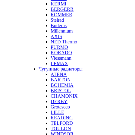
KERMI
BERGERR
ROMMER
Stelrad
Buderus
Millennium
AXIS
NED Thermo
PURMO
KORADO
Viessmann
LEMAX
Чугунные радиаторы
ATENA
BARTON
BOHEMIA
BRISTOL
CHAMONIX
DERBY
Grotescco
LILLE
READING
TELFORD
TOULON
WINDSOR