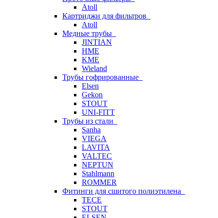
Atoll
Картриджи для фильтров
Atoll
Медные трубы
JINTIAN
HME
KME
Wieland
Трубы гофрированные
Elsen
Gekon
STOUT
UNI-FITT
Трубы из стали
Sanha
VIEGA
LAVITA
VALTEC
NEPTUN
Stahlmann
ROMMER
Фитинги для сшитого полиэтилена
TECE
STOUT
ELSEN