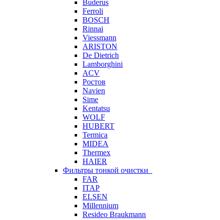
Buderus
Ferroli
BOSCH
Rinnai
Viessmann
ARISTON
De Dietrich
Lamborghini
ACV
Ростов
Navien
Sime
Kentatsu
WOLF
HUBERT
Termica
MIDEA
Thermex
HAIER
Фильтры тонкой очистки
FAR
ITAP
ELSEN
Millennium
Resideo Braukmann