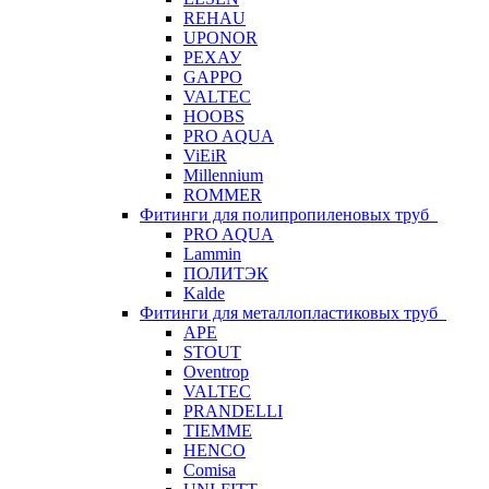
REHAU
UPONOR
РЕХАУ
GAPPO
VALTEC
HOOBS
PRO AQUA
ViEiR
Millennium
ROMMER
Фитинги для полипропиленовых труб
PRO AQUA
Lammin
ПОЛИТЭК
Kalde
Фитинги для металлопластиковых труб
APE
STOUT
Oventrop
VALTEC
PRANDELLI
TIEMME
HENCO
Comisa