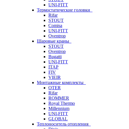
UNI-FITT
Термостатические головки
Rifar
STOUT
Comisa
UNI-FITT
Oventrop
Шаровые краны
STOUT
Oventrop
Bugatti
UNI-FITT
ITAP
FIV
VIEIR
Монтажные комплекты
OTER
Rifar
ROMMER
Royal Thermo
Millennium
UNI-FITT
GLOBAL
Теплоноситель отопления