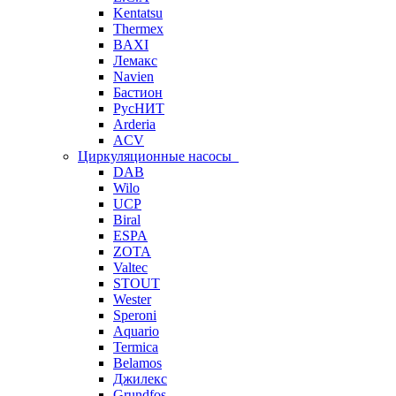
Kentatsu
Thermex
BAXI
Лемакс
Navien
Бастион
РусНИТ
Arderia
ACV
Циркуляционные насосы
DAB
Wilo
UCP
Biral
ESPA
ZOTA
Valtec
STOUT
Wester
Speroni
Aquario
Termica
Belamos
Джилекс
Grundfos