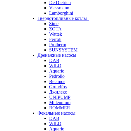
De Dietrich
Viessmann
Lamborghini
Твердотопливные котлы
Sime
ZOTA
Wattek
Ferroli
Protherm
SUNSYSTEM
Дренажные насосы
DAB
WILO
Aquario
Pedrollo
Belamos
Grundfos
Джилекс
UNIPUMP
Millennium
ROMMER
Фекальные насосы
DAB
WILO
Aquario