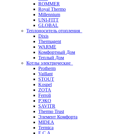
ROMMER
Royal Thermo
Millennium
UNI-FITT
GLOBAL
Теплоноситель отопления
Dixis
Thermagent
WARME
Комфортный Дом
Теплый Дом
Котлы электрические
Protherm
Vaillant
STOUT
Kospel
ZOTA
Ferroli
РЭКО
SAVITR
Thermo Trust
Элемент Комфорта
MIDEA
Termica
E.C.A