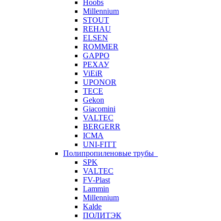
Hoobs
Millennium
STOUT
REHAU
ELSEN
ROMMER
GAPPO
РЕХАУ
ViEiR
UPONOR
TECE
Gekon
Giacomini
VALTEC
BERGERR
ICMA
UNI-FITT
Полипропиленовые трубы
SPK
VALTEC
FV-Plast
Lammin
Millennium
Kalde
ПОЛИТЭК