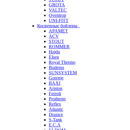
GROTA
VALTEC
Oventrop
UNI-FITT
Косвенные бойлеры
APAMET
ACV
STOUT
ROMMER
Hajdu
Elsen
Royal Thermo
Buderus
SUNSYSTEM
Gorenje
BAXI
Ariston
Ferroli
Protherm
Reflex
Atlantic
Drazice
S-Tank
E.C.A