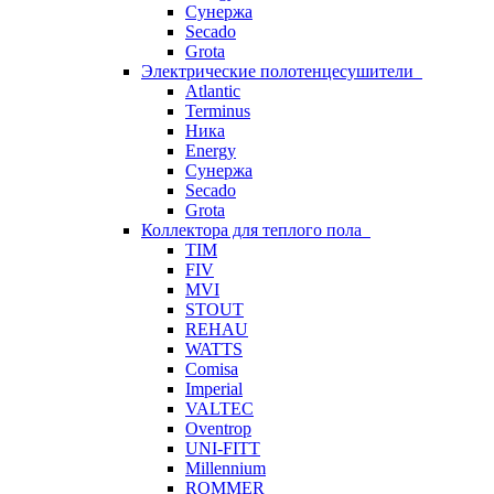
Сунержа
Secado
Grota
Электрические полотенцесушители
Atlantic
Terminus
Ника
Energy
Сунержа
Secado
Grota
Коллектора для теплого пола
TIM
FIV
MVI
STOUT
REHAU
WATTS
Comisa
Imperial
VALTEC
Oventrop
UNI-FITT
Millennium
ROMMER