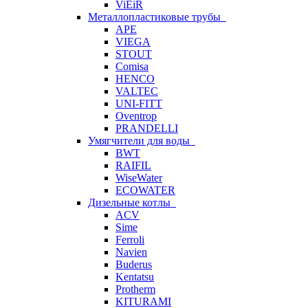
ViEiR
Металлопластиковые трубы
APE
VIEGA
STOUT
Comisa
HENCO
VALTEC
UNI-FITT
Oventrop
PRANDELLI
Умягчители для воды
BWT
RAIFIL
WiseWater
ECOWATER
Дизельные котлы
ACV
Sime
Ferroli
Navien
Buderus
Kentatsu
Protherm
KITURAMI