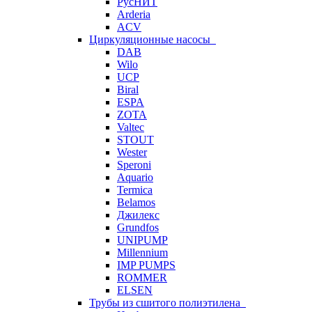
РусНИТ
Arderia
ACV
Циркуляционные насосы
DAB
Wilo
UCP
Biral
ESPA
ZOTA
Valtec
STOUT
Wester
Speroni
Aquario
Termica
Belamos
Джилекс
Grundfos
UNIPUMP
Millennium
IMP PUMPS
ROMMER
ELSEN
Трубы из сшитого полиэтилена