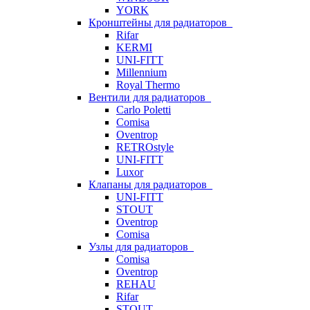
YORK
Кронштейны для радиаторов
Rifar
KERMI
UNI-FITT
Millennium
Royal Thermo
Вентили для радиаторов
Carlo Poletti
Comisa
Oventrop
RETROstyle
UNI-FITT
Luxor
Клапаны для радиаторов
UNI-FITT
STOUT
Oventrop
Comisa
Узлы для радиаторов
Comisa
Oventrop
REHAU
Rifar
STOUT