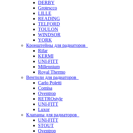
DERBY
Grotescco
LILLE
READING
TELFORD
TOULON
WINDSOR
YORK
Кронштейны для радиаторов
Rifar
KERMI
UNI-FITT
Millennium
Royal Thermo
Вентили для радиаторов
Carlo Poletti
Comisa
Oventrop
RETROstyle
UNI-FITT
Luxor
Клапаны для радиаторов
UNI-FITT
STOUT
Oventrop