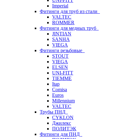
UNI-FITT
Imperial
Фитинги для труб из стали
VALTEC
ROMMER
Фитинги для медных труб
JINTIAN
SANHA
VIEGA
Фитинги резьбовые
STOUT
VIEGA
ELSEN
UNI-FITT
TIEMME
Itap
Comisa
Euros
Millennium
VALTEC
Трубы ПНД
CYKLON
Джилекс
ПОЛИТЭК
Фитинги для ПНД