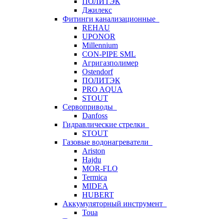
ПОЛИТЭК
Джилекс
Фитинги канализационные
REHAU
UPONOR
Millennium
CON-PIPE SML
Агригазполимер
Ostendorf
ПОЛИТЭК
PRO AQUA
STOUT
Сервоприводы
Danfoss
Гидравлические стрелки
STOUT
Газовые водонагреватели
Ariston
Hajdu
MOR-FLO
Termica
MIDEA
HUBERT
Аккумуляторный инструмент
Toua