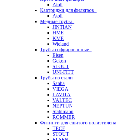
Atoll
Картриджи для фильтров
Atoll
Медные трубы
JINTIAN
HME
KME
Wieland
Трубы гофрированные
Elsen
Gekon
STOUT
UNI-FITT
Трубы из стали
Sanha
VIEGA
LAVITA
VALTEC
NEPTUN
Stahlmann
ROMMER
Фитинги для сшитого полиэтилена
TECE
STOUT
ELSEN