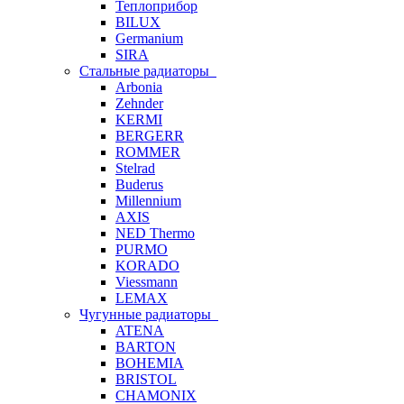
Теплоприбор
BILUX
Germanium
SIRA
Стальные радиаторы
Arbonia
Zehnder
KERMI
BERGERR
ROMMER
Stelrad
Buderus
Millennium
AXIS
NED Thermo
PURMO
KORADO
Viessmann
LEMAX
Чугунные радиаторы
ATENA
BARTON
BOHEMIA
BRISTOL
CHAMONIX