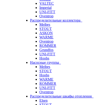
VALTEC
Imperial
UNI-FITT
Oventrop
Распределительные коллектора
Meibes
STOUT
ASKON
WARME
Oventrop
ROMMER
Grundfos
UNI-FITT
Hoobs
Насосные группы
Meibes
STOUT
Hoobs
WARME
ROMMER
UNI-FITT
Oventrop
Распределительные шкафы отопления
Elsen
STOUT