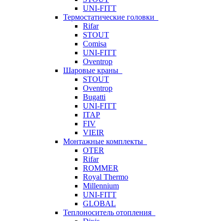
UNI-FITT
Термостатические головки
Rifar
STOUT
Comisa
UNI-FITT
Oventrop
Шаровые краны
STOUT
Oventrop
Bugatti
UNI-FITT
ITAP
FIV
VIEIR
Монтажные комплекты
OTER
Rifar
ROMMER
Royal Thermo
Millennium
UNI-FITT
GLOBAL
Теплоноситель отопления