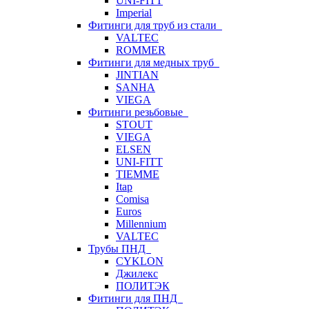
UNI-FITT
Imperial
Фитинги для труб из стали
VALTEC
ROMMER
Фитинги для медных труб
JINTIAN
SANHA
VIEGA
Фитинги резьбовые
STOUT
VIEGA
ELSEN
UNI-FITT
TIEMME
Itap
Comisa
Euros
Millennium
VALTEC
Трубы ПНД
CYKLON
Джилекс
ПОЛИТЭК
Фитинги для ПНД