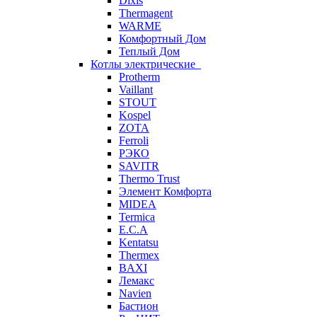
Dixis
Thermagent
WARME
Комфортный Дом
Теплый Дом
Котлы электрические
Protherm
Vaillant
STOUT
Kospel
ZOTA
Ferroli
РЭКО
SAVITR
Thermo Trust
Элемент Комфорта
MIDEA
Termica
E.C.A
Kentatsu
Thermex
BAXI
Лемакс
Navien
Бастион