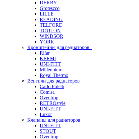
DERBY
Grotescco
LILLE
READING
TELFORD
TOULON
WINDSOR
YORK
Кронштейны для радиаторов
Rifar
KERMI
UNI-FITT
Millennium
Royal Thermo
Вентили для радиаторов
Carlo Poletti
Comisa
Oventrop
RETROstyle
UNI-FITT
Luxor
Клапаны для радиаторов
UNI-FITT
STOUT
Oventrop