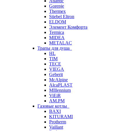
Atlantic
Gorenje
Thermex
Stiebel Eltron
ELDOM
Элемент Комфорта
Termica
MIDEA
METALAC
Трапы для душа
HL
TIM
TECE
VIEGA
Geberit
McAlpine
AlcaPLAST
MIllennium
ViEiR
AM.PM
Газовые котлы
BAXI
KITURAMI
Protherm
Vaillant