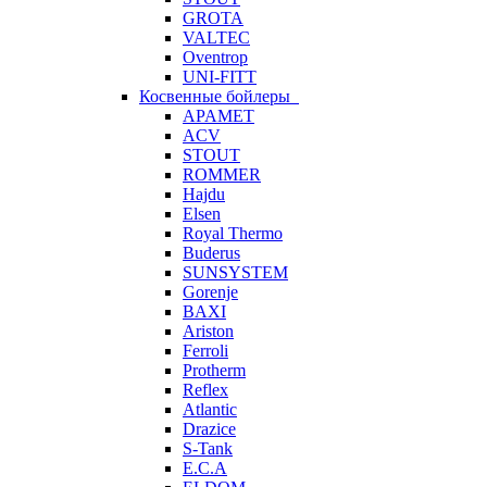
GROTA
VALTEC
Oventrop
UNI-FITT
Косвенные бойлеры
APAMET
ACV
STOUT
ROMMER
Hajdu
Elsen
Royal Thermo
Buderus
SUNSYSTEM
Gorenje
BAXI
Ariston
Ferroli
Protherm
Reflex
Atlantic
Drazice
S-Tank
E.C.A