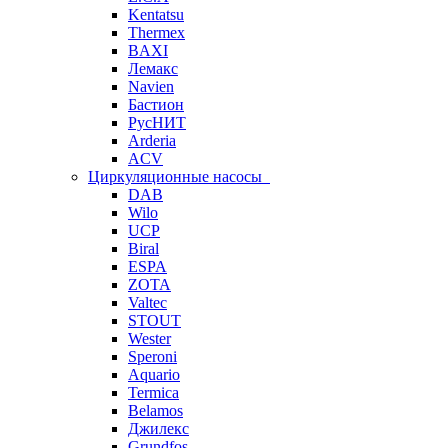
Kentatsu
Thermex
BAXI
Лемакс
Navien
Бастион
РусНИТ
Arderia
ACV
Циркуляционные насосы
DAB
Wilo
UCP
Biral
ESPA
ZOTA
Valtec
STOUT
Wester
Speroni
Aquario
Termica
Belamos
Джилекс
Grundfos