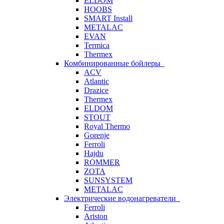
ELDOM
HOOBS
SMART Install
METALAC
EVAN
Termica
Thermex
Комбинированные бойлеры
ACV
Atlantic
Drazice
Thermex
ELDOM
STOUT
Royal Thermo
Gorenje
Ferroli
Hajdu
ROMMER
ZOTA
SUNSYSTEM
METALAC
Электрические водонагреватели
Ferroli
Ariston