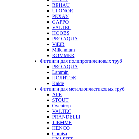
REHAU
UPONOR
РЕХАУ
GAPPO
VALTEC
HOOBS
PRO AQUA
ViEiR
Millennium
ROMMER
Фитинги для полипропиленовых труб
PRO AQUA
Lammin
ПОЛИТЭК
Kalde
Фитинги для металлопластиковых труб
APE
STOUT
Oventrop
VALTEC
PRANDELLI
TIEMME
HENCO
Comisa