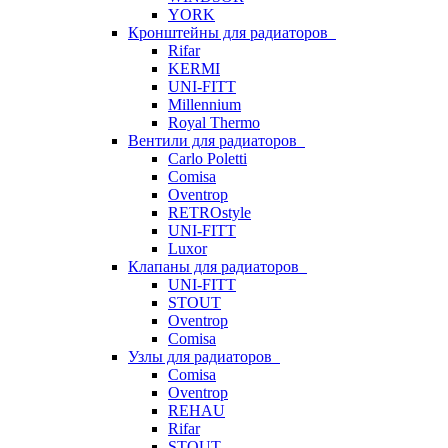
YORK
Кронштейны для радиаторов
Rifar
KERMI
UNI-FITT
Millennium
Royal Thermo
Вентили для радиаторов
Carlo Poletti
Comisa
Oventrop
RETROstyle
UNI-FITT
Luxor
Клапаны для радиаторов
UNI-FITT
STOUT
Oventrop
Comisa
Узлы для радиаторов
Comisa
Oventrop
REHAU
Rifar
STOUT