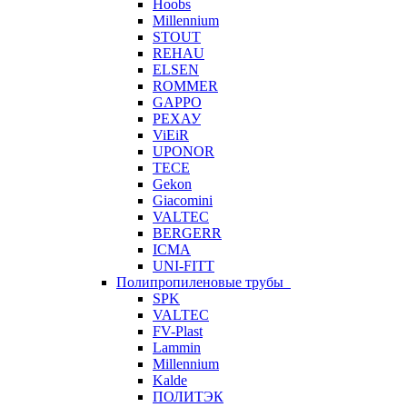
Hoobs
Millennium
STOUT
REHAU
ELSEN
ROMMER
GAPPO
РЕХАУ
ViEiR
UPONOR
TECE
Gekon
Giacomini
VALTEC
BERGERR
ICMA
UNI-FITT
Полипропиленовые трубы
SPK
VALTEC
FV-Plast
Lammin
Millennium
Kalde
ПОЛИТЭК