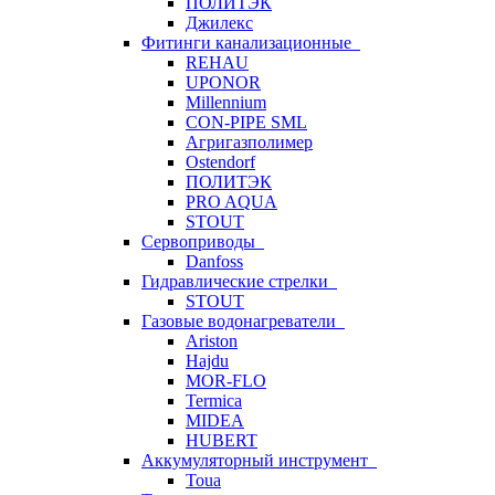
ПОЛИТЭК
Джилекс
Фитинги канализационные
REHAU
UPONOR
Millennium
CON-PIPE SML
Агригазполимер
Ostendorf
ПОЛИТЭК
PRO AQUA
STOUT
Сервоприводы
Danfoss
Гидравлические стрелки
STOUT
Газовые водонагреватели
Ariston
Hajdu
MOR-FLO
Termica
MIDEA
HUBERT
Аккумуляторный инструмент
Toua