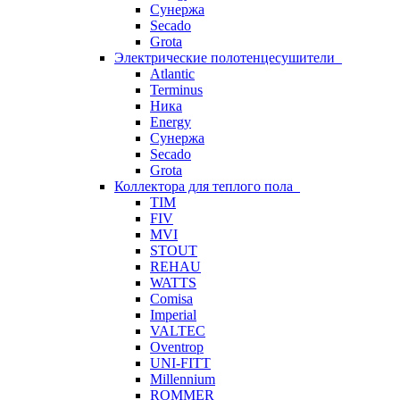
Сунержа
Secado
Grota
Электрические полотенцесушители
Atlantic
Terminus
Ника
Energy
Сунержа
Secado
Grota
Коллектора для теплого пола
TIM
FIV
MVI
STOUT
REHAU
WATTS
Comisa
Imperial
VALTEC
Oventrop
UNI-FITT
Millennium
ROMMER