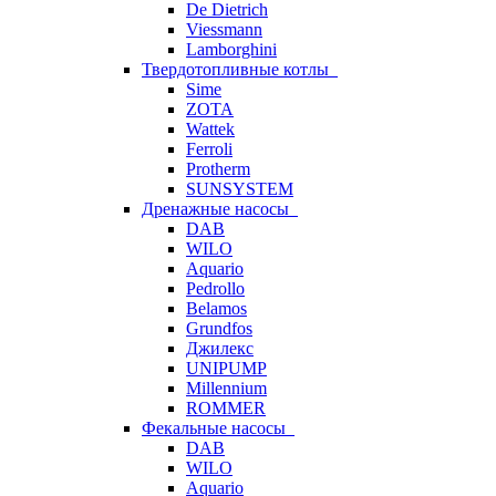
De Dietrich
Viessmann
Lamborghini
Твердотопливные котлы
Sime
ZOTA
Wattek
Ferroli
Protherm
SUNSYSTEM
Дренажные насосы
DAB
WILO
Aquario
Pedrollo
Belamos
Grundfos
Джилекс
UNIPUMP
Millennium
ROMMER
Фекальные насосы
DAB
WILO
Aquario