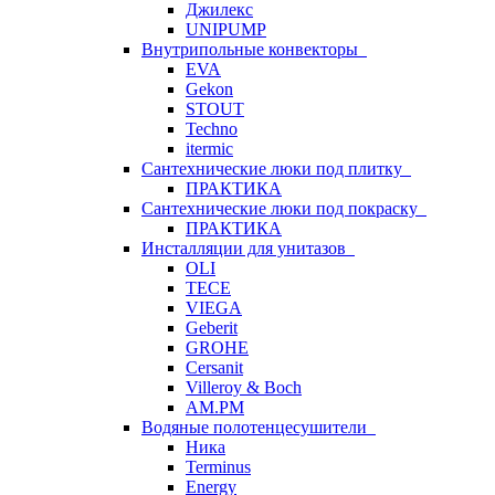
Джилекс
UNIPUMP
Внутрипольные конвекторы
EVA
Gekon
STOUT
Techno
itermic
Сантехнические люки под плитку
ПРАКТИКА
Сантехнические люки под покраску
ПРАКТИКА
Инсталляции для унитазов
OLI
TECE
VIEGA
Geberit
GROHE
Cersanit
Villeroy & Boch
AM.PM
Водяные полотенцесушители
Ника
Terminus
Energy