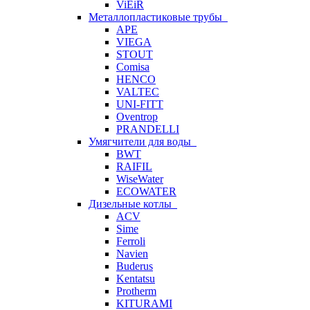
ViEiR
Металлопластиковые трубы
APE
VIEGA
STOUT
Comisa
HENCO
VALTEC
UNI-FITT
Oventrop
PRANDELLI
Умягчители для воды
BWT
RAIFIL
WiseWater
ECOWATER
Дизельные котлы
ACV
Sime
Ferroli
Navien
Buderus
Kentatsu
Protherm
KITURAMI