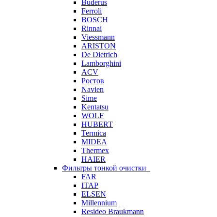
Buderus
Ferroli
BOSCH
Rinnai
Viessmann
ARISTON
De Dietrich
Lamborghini
ACV
Ростов
Navien
Sime
Kentatsu
WOLF
HUBERT
Termica
MIDEA
Thermex
HAIER
Фильтры тонкой очистки
FAR
ITAP
ELSEN
Millennium
Resideo Braukmann