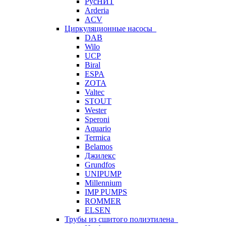
РусНИТ
Arderia
ACV
Циркуляционные насосы
DAB
Wilo
UCP
Biral
ESPA
ZOTA
Valtec
STOUT
Wester
Speroni
Aquario
Termica
Belamos
Джилекс
Grundfos
UNIPUMP
Millennium
IMP PUMPS
ROMMER
ELSEN
Трубы из сшитого полиэтилена