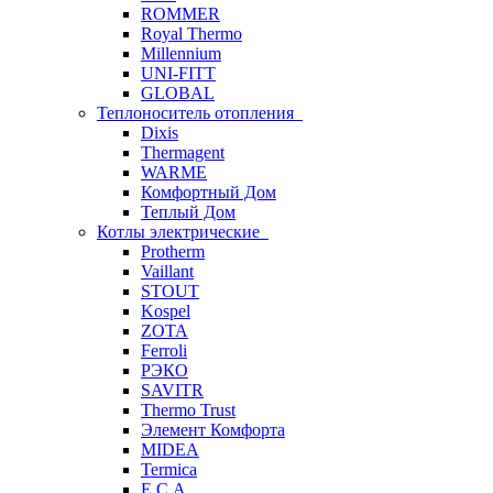
ROMMER
Royal Thermo
Millennium
UNI-FITT
GLOBAL
Теплоноситель отопления
Dixis
Thermagent
WARME
Комфортный Дом
Теплый Дом
Котлы электрические
Protherm
Vaillant
STOUT
Kospel
ZOTA
Ferroli
РЭКО
SAVITR
Thermo Trust
Элемент Комфорта
MIDEA
Termica
E.C.A