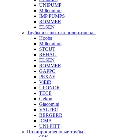
UNIPUMP
Millennium
IMP PUMPS
ROMMER
ELSEN
Трубы из сшитого полиэтилена
Hoobs
Millennium
STOUT
REHAU
ELSEN
ROMMER
GAPPO
РЕХАУ
ViEiR
UPONOR
TECE
Gekon
Giacomini
VALTEC
BERGERR
ICMA
UNI-FITT
Полипропиленовые трубы