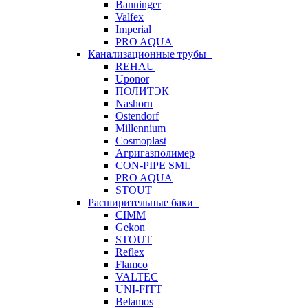
Banninger
Valfex
Imperial
PRO AQUA
Канализационные трубы
REHAU
Uponor
ПОЛИТЭК
Nashorn
Ostendorf
Millennium
Cosmoplast
Агригазполимер
CON-PIPE SML
PRO AQUA
STOUT
Расширительные баки
CIMM
Gekon
STOUT
Reflex
Flamco
VALTEC
UNI-FITT
Belamos