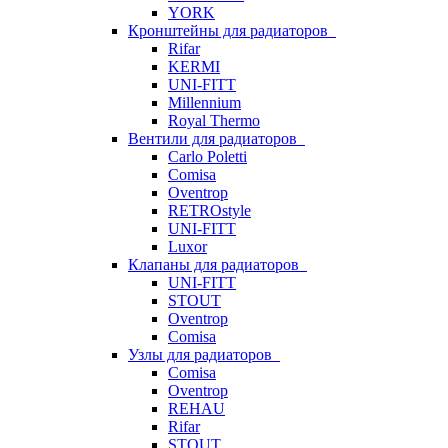
YORK
Кронштейны для радиаторов
Rifar
KERMI
UNI-FITT
Millennium
Royal Thermo
Вентили для радиаторов
Carlo Poletti
Comisa
Oventrop
RETROstyle
UNI-FITT
Luxor
Клапаны для радиаторов
UNI-FITT
STOUT
Oventrop
Comisa
Узлы для радиаторов
Comisa
Oventrop
REHAU
Rifar
STOUT