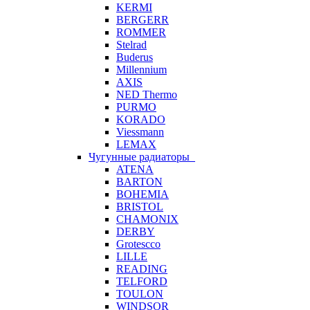
KERMI
BERGERR
ROMMER
Stelrad
Buderus
Millennium
AXIS
NED Thermo
PURMO
KORADO
Viessmann
LEMAX
Чугунные радиаторы
ATENA
BARTON
BOHEMIA
BRISTOL
CHAMONIX
DERBY
Grotescco
LILLE
READING
TELFORD
TOULON
WINDSOR