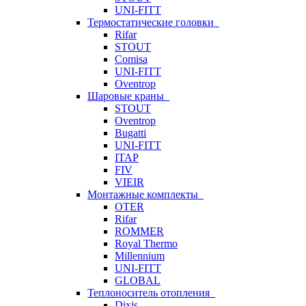
UNI-FITT
Термостатические головки
Rifar
STOUT
Comisa
UNI-FITT
Oventrop
Шаровые краны
STOUT
Oventrop
Bugatti
UNI-FITT
ITAP
FIV
VIEIR
Монтажные комплекты
OTER
Rifar
ROMMER
Royal Thermo
Millennium
UNI-FITT
GLOBAL
Теплоноситель отопления
Dixis