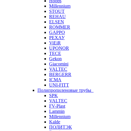
Hoobs
Millennium
STOUT
REHAU
ELSEN
ROMMER
GAPPO
РЕХАУ
ViEiR
UPONOR
TECE
Gekon
Giacomini
VALTEC
BERGERR
ICMA
UNI-FITT
Полипропиленовые трубы
SPK
VALTEC
FV-Plast
Lammin
Millennium
Kalde
ПОЛИТЭК