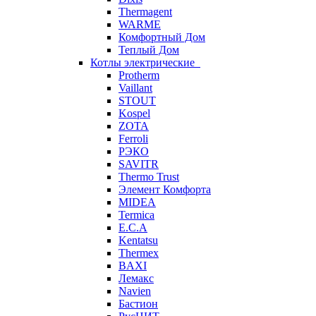
Thermagent
WARME
Комфортный Дом
Теплый Дом
Котлы электрические
Protherm
Vaillant
STOUT
Kospel
ZOTA
Ferroli
РЭКО
SAVITR
Thermo Trust
Элемент Комфорта
MIDEA
Termica
E.C.A
Kentatsu
Thermex
BAXI
Лемакс
Navien
Бастион