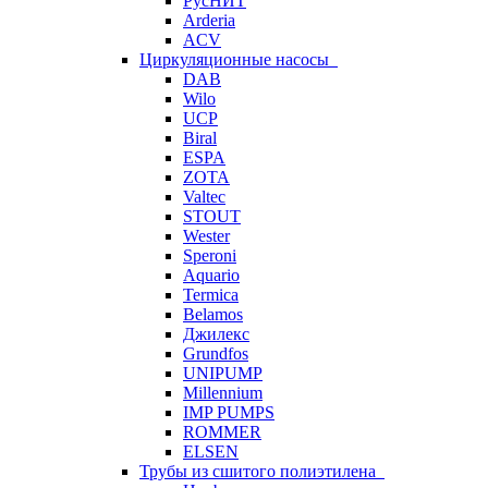
РусНИТ
Arderia
ACV
Циркуляционные насосы
DAB
Wilo
UCP
Biral
ESPA
ZOTA
Valtec
STOUT
Wester
Speroni
Aquario
Termica
Belamos
Джилекс
Grundfos
UNIPUMP
Millennium
IMP PUMPS
ROMMER
ELSEN
Трубы из сшитого полиэтилена