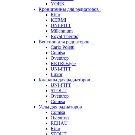
YORK
Кронштейны для радиаторов
Rifar
KERMI
UNI-FITT
Millennium
Royal Thermo
Вентили для радиаторов
Carlo Poletti
Comisa
Oventrop
RETROstyle
UNI-FITT
Luxor
Клапаны для радиаторов
UNI-FITT
STOUT
Oventrop
Comisa
Узлы для радиаторов
Comisa
Oventrop
REHAU
Rifar
STOUT