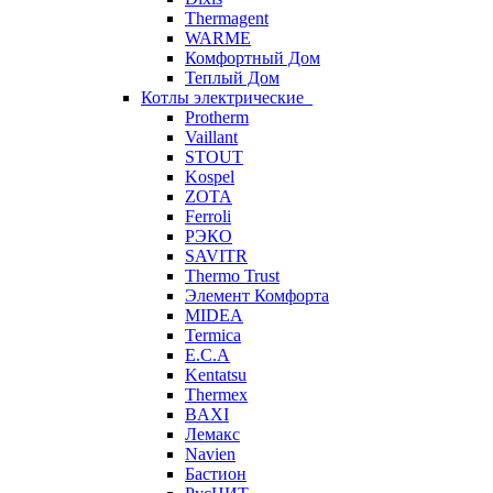
Thermagent
WARME
Комфортный Дом
Теплый Дом
Котлы электрические
Protherm
Vaillant
STOUT
Kospel
ZOTA
Ferroli
РЭКО
SAVITR
Thermo Trust
Элемент Комфорта
MIDEA
Termica
E.C.A
Kentatsu
Thermex
BAXI
Лемакс
Navien
Бастион