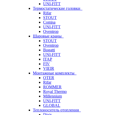
UNI-FITT
Термостатические головки
Rifar
STOUT
Comisa
UNI-FITT
Oventrop
Шаровые краны
STOUT
Oventrop
Bugatti
UNI-FITT
ITAP
FIV
VIEIR
Монтажные комплекты
OTER
Rifar
ROMMER
Royal Thermo
Millennium
UNI-FITT
GLOBAL
Теплоноситель отопления
Dixis