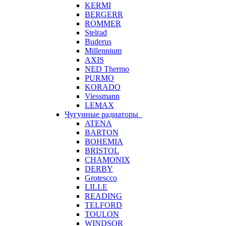
KERMI
BERGERR
ROMMER
Stelrad
Buderus
Millennium
AXIS
NED Thermo
PURMO
KORADO
Viessmann
LEMAX
Чугунные радиаторы
ATENA
BARTON
BOHEMIA
BRISTOL
CHAMONIX
DERBY
Grotescco
LILLE
READING
TELFORD
TOULON
WINDSOR