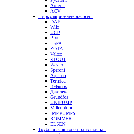
РусНИТ
Arderia
ACV
Циркуляционные насосы
DAB
Wilo
UCP
Biral
ESPA
ZOTA
Valtec
STOUT
Wester
Speroni
Aquario
Termica
Belamos
Джилекс
Grundfos
UNIPUMP
Millennium
IMP PUMPS
ROMMER
ELSEN
Трубы из сшитого полиэтилена