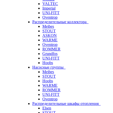
VALTEC
Imperial
UNI-FITT
Oventrop
Распределительные коллектора
Meibes
STOUT
ASKON
WARME
Oventrop
ROMMER
Grundfos
UNI-FITT
Hoobs
Насосные группы
Meibes
STOUT
Hoobs
WARME
ROMMER
UNI-FITT
Oventrop
Распределительные шкафы отопления
Elsen
STOUT