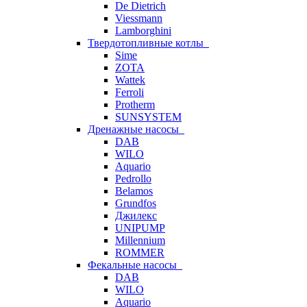
De Dietrich
Viessmann
Lamborghini
Твердотопливные котлы
Sime
ZOTA
Wattek
Ferroli
Protherm
SUNSYSTEM
Дренажные насосы
DAB
WILO
Aquario
Pedrollo
Belamos
Grundfos
Джилекс
UNIPUMP
Millennium
ROMMER
Фекальные насосы
DAB
WILO
Aquario