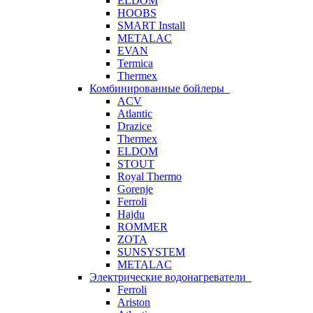
ELDOM
HOOBS
SMART Install
METALAC
EVAN
Termica
Thermex
Комбинированные бойлеры
ACV
Atlantic
Drazice
Thermex
ELDOM
STOUT
Royal Thermo
Gorenje
Ferroli
Hajdu
ROMMER
ZOTA
SUNSYSTEM
METALAC
Электрические водонагреватели
Ferroli
Ariston