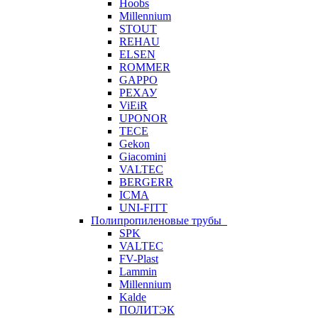
Hoobs
Millennium
STOUT
REHAU
ELSEN
ROMMER
GAPPO
РЕХАУ
ViEiR
UPONOR
TECE
Gekon
Giacomini
VALTEC
BERGERR
ICMA
UNI-FITT
Полипропиленовые трубы
SPK
VALTEC
FV-Plast
Lammin
Millennium
Kalde
ПОЛИТЭК