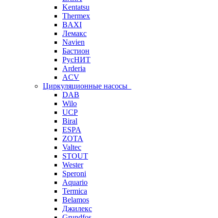
Kentatsu
Thermex
BAXI
Лемакс
Navien
Бастион
РусНИТ
Arderia
ACV
Циркуляционные насосы
DAB
Wilo
UCP
Biral
ESPA
ZOTA
Valtec
STOUT
Wester
Speroni
Aquario
Termica
Belamos
Джилекс
Grundfos