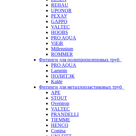
REHAU
UPONOR
РЕХАУ
GAPPO
VALTEC
HOOBS
PRO AQUA
ViEiR
Millennium
ROMMER
Фитинги для полипропиленовых труб
PRO AQUA
Lammin
ПОЛИТЭК
Kalde
Фитинги для металлопластиковых труб
APE
STOUT
Oventrop
VALTEC
PRANDELLI
TIEMME
HENCO
Comisa