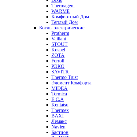
Dixis
Thermagent
WARME
Комфортный Дом
Теплый Дом
Котлы электрические
Protherm
Vaillant
STOUT
Kospel
ZOTA
Ferroli
РЭКО
SAVITR
Thermo Trust
Элемент Комфорта
MIDEA
Termica
E.C.A
Kentatsu
Thermex
BAXI
Лемакс
Navien
Бастион