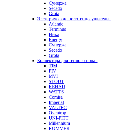
Сунержа
Secado
Grota
Электрические полотенцесушители
Atlantic
Terminus
Ника
Energy
Сунержа
Secado
Grota
Коллектора для теплого пола
TIM
FIV
MVI
STOUT
REHAU
WATTS
Comisa
Imperial
VALTEC
Oventrop
UNI-FITT
Millennium
ROMMER