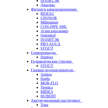
ПОЛИТЭК
Джилекс
Фитинги канализационные
REHAU
UPONOR
Millennium
CON-PIPE SML
Агригазполимер
Ostendorf
ПОЛИТЭК
PRO AQUA
STOUT
Сервоприводы
Danfoss
Гидравлические стрелки
STOUT
Газовые водонагреватели
Ariston
Hajdu
MOR-FLO
Termica
MIDEA
HUBERT
Аккумуляторный инструмент
Toua