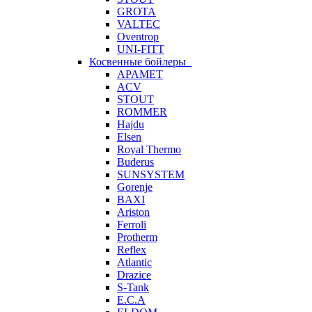
GROTA
VALTEC
Oventrop
UNI-FITT
Косвенные бойлеры
APAMET
ACV
STOUT
ROMMER
Hajdu
Elsen
Royal Thermo
Buderus
SUNSYSTEM
Gorenje
BAXI
Ariston
Ferroli
Protherm
Reflex
Atlantic
Drazice
S-Tank
E.C.A