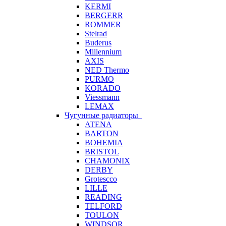
KERMI
BERGERR
ROMMER
Stelrad
Buderus
Millennium
AXIS
NED Thermo
PURMO
KORADO
Viessmann
LEMAX
Чугунные радиаторы
ATENA
BARTON
BOHEMIA
BRISTOL
CHAMONIX
DERBY
Grotescco
LILLE
READING
TELFORD
TOULON
WINDSOR