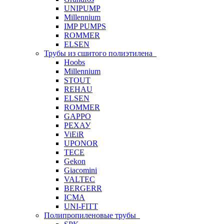
UNIPUMP
Millennium
IMP PUMPS
ROMMER
ELSEN
Трубы из сшитого полиэтилена
Hoobs
Millennium
STOUT
REHAU
ELSEN
ROMMER
GAPPO
РЕХАУ
ViEiR
UPONOR
TECE
Gekon
Giacomini
VALTEC
BERGERR
ICMA
UNI-FITT
Полипропиленовые трубы