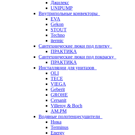
Джилекс
UNIPUMP
Внутрипольные конвекторы
EVA
Gekon
STOUT
Techno
itermic
Сантехнические люки под плитку
ПРАКТИКА
Сантехнические люки под покраску
ПРАКТИКА
Инсталляции для унитазов
OLI
TECE
VIEGA
Geberit
GROHE
Cersanit
Villeroy & Boch
AM.PM
Водяные полотенцесушители
Ника
Terminus
Energy