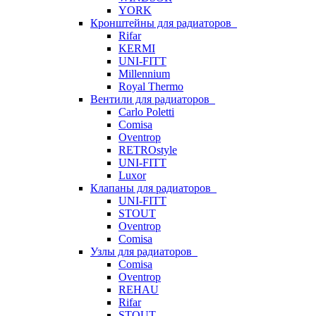
YORK
Кронштейны для радиаторов
Rifar
KERMI
UNI-FITT
Millennium
Royal Thermo
Вентили для радиаторов
Carlo Poletti
Comisa
Oventrop
RETROstyle
UNI-FITT
Luxor
Клапаны для радиаторов
UNI-FITT
STOUT
Oventrop
Comisa
Узлы для радиаторов
Comisa
Oventrop
REHAU
Rifar
STOUT