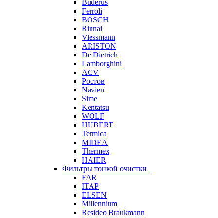
Buderus
Ferroli
BOSCH
Rinnai
Viessmann
ARISTON
De Dietrich
Lamborghini
ACV
Ростов
Navien
Sime
Kentatsu
WOLF
HUBERT
Termica
MIDEA
Thermex
HAIER
Фильтры тонкой очистки
FAR
ITAP
ELSEN
Millennium
Resideo Braukmann