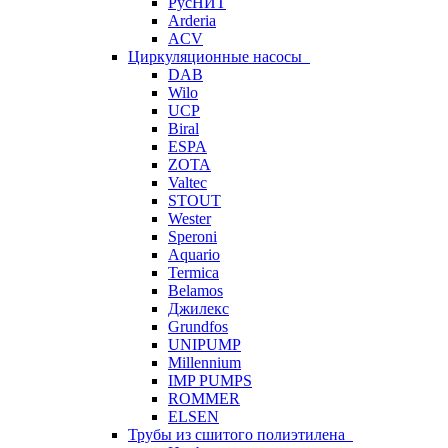
РусНИТ
Arderia
ACV
Циркуляционные насосы
DAB
Wilo
UCP
Biral
ESPA
ZOTA
Valtec
STOUT
Wester
Speroni
Aquario
Termica
Belamos
Джилекс
Grundfos
UNIPUMP
Millennium
IMP PUMPS
ROMMER
ELSEN
Трубы из сшитого полиэтилена