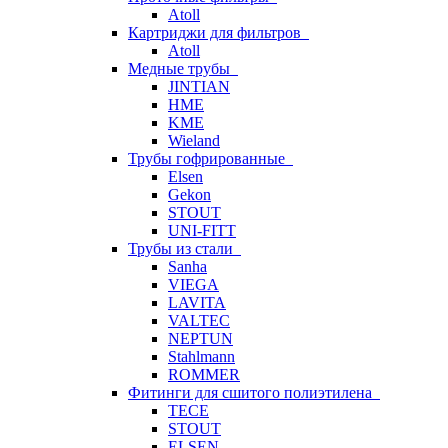
Atoll
Картриджи для фильтров
Atoll
Медные трубы
JINTIAN
HME
KME
Wieland
Трубы гофрированные
Elsen
Gekon
STOUT
UNI-FITT
Трубы из стали
Sanha
VIEGA
LAVITA
VALTEC
NEPTUN
Stahlmann
ROMMER
Фитинги для сшитого полиэтилена
TECE
STOUT
ELSEN