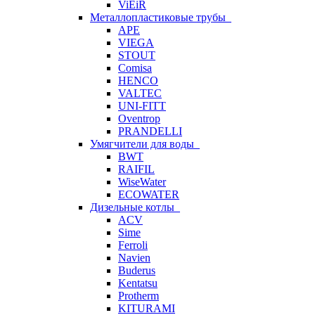
ViEiR
Металлопластиковые трубы
APE
VIEGA
STOUT
Comisa
HENCO
VALTEC
UNI-FITT
Oventrop
PRANDELLI
Умягчители для воды
BWT
RAIFIL
WiseWater
ECOWATER
Дизельные котлы
ACV
Sime
Ferroli
Navien
Buderus
Kentatsu
Protherm
KITURAMI