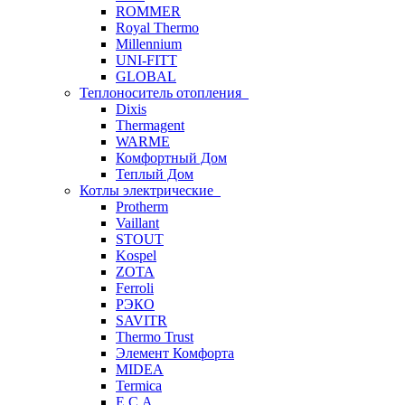
ROMMER
Royal Thermo
Millennium
UNI-FITT
GLOBAL
Теплоноситель отопления
Dixis
Thermagent
WARME
Комфортный Дом
Теплый Дом
Котлы электрические
Protherm
Vaillant
STOUT
Kospel
ZOTA
Ferroli
РЭКО
SAVITR
Thermo Trust
Элемент Комфорта
MIDEA
Termica
E.C.A