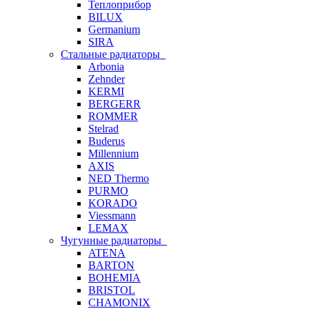
Теплоприбор
BILUX
Germanium
SIRA
Стальные радиаторы
Arbonia
Zehnder
KERMI
BERGERR
ROMMER
Stelrad
Buderus
Millennium
AXIS
NED Thermo
PURMO
KORADO
Viessmann
LEMAX
Чугунные радиаторы
ATENA
BARTON
BOHEMIA
BRISTOL
CHAMONIX