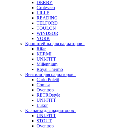
DERBY
Grotescco
LILLE
READING
TELFORD
TOULON
WINDSOR
YORK
Кронштейны для радиаторов
Rifar
KERMI
UNI-FITT
Millennium
Royal Thermo
Вентили для радиаторов
Carlo Poletti
Comisa
Oventrop
RETROstyle
UNI-FITT
Luxor
Клапаны для радиаторов
UNI-FITT
STOUT
Oventrop