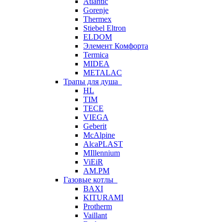
Atlantic
Gorenje
Thermex
Stiebel Eltron
ELDOM
Элемент Комфорта
Termica
MIDEA
METALAC
Трапы для душа
HL
TIM
TECE
VIEGA
Geberit
McAlpine
AlcaPLAST
MIllennium
ViEiR
AM.PM
Газовые котлы
BAXI
KITURAMI
Protherm
Vaillant