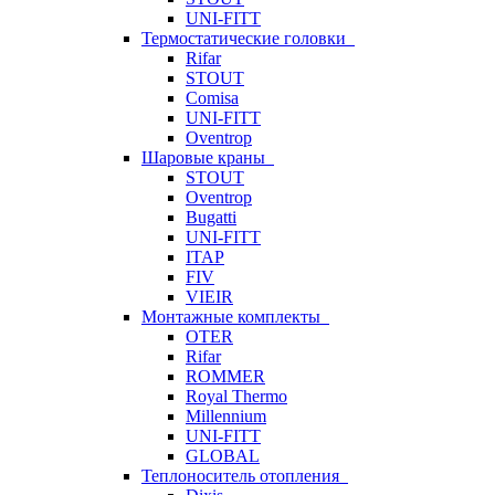
UNI-FITT
Термостатические головки
Rifar
STOUT
Comisa
UNI-FITT
Oventrop
Шаровые краны
STOUT
Oventrop
Bugatti
UNI-FITT
ITAP
FIV
VIEIR
Монтажные комплекты
OTER
Rifar
ROMMER
Royal Thermo
Millennium
UNI-FITT
GLOBAL
Теплоноситель отопления