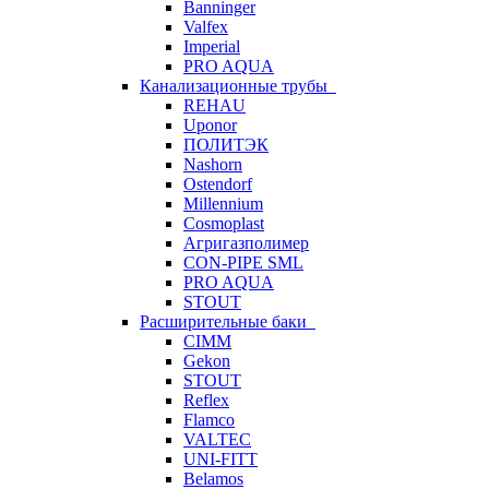
Banninger
Valfex
Imperial
PRO AQUA
Канализационные трубы
REHAU
Uponor
ПОЛИТЭК
Nashorn
Ostendorf
Millennium
Cosmoplast
Агригазполимер
CON-PIPE SML
PRO AQUA
STOUT
Расширительные баки
CIMM
Gekon
STOUT
Reflex
Flamco
VALTEC
UNI-FITT
Belamos