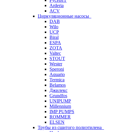
РусНИТ
Arderia
ACV
Циркуляционные насосы
DAB
Wilo
UCP
Biral
ESPA
ZOTA
Valtec
STOUT
Wester
Speroni
Aquario
Termica
Belamos
Джилекс
Grundfos
UNIPUMP
Millennium
IMP PUMPS
ROMMER
ELSEN
Трубы из сшитого полиэтилена