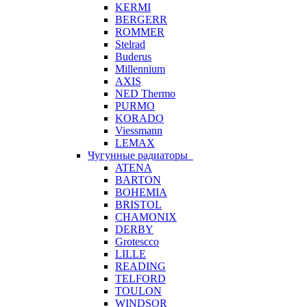
KERMI
BERGERR
ROMMER
Stelrad
Buderus
Millennium
AXIS
NED Thermo
PURMO
KORADO
Viessmann
LEMAX
Чугунные радиаторы
ATENA
BARTON
BOHEMIA
BRISTOL
CHAMONIX
DERBY
Grotescco
LILLE
READING
TELFORD
TOULON
WINDSOR