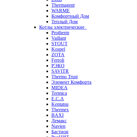
Thermagent
WARME
Комфортный Дом
Теплый Дом
Котлы электрические
Protherm
Vaillant
STOUT
Kospel
ZOTA
Ferroli
РЭКО
SAVITR
Thermo Trust
Элемент Комфорта
MIDEA
Termica
E.C.A
Kentatsu
Thermex
BAXI
Лемакс
Navien
Бастион