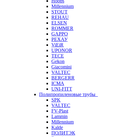
Hoobs
Millennium
STOUT
REHAU
ELSEN
ROMMER
GAPPO
РЕХАУ
ViEiR
UPONOR
TECE
Gekon
Giacomini
VALTEC
BERGERR
ICMA
UNI-FITT
Полипропиленовые трубы
SPK
VALTEC
FV-Plast
Lammin
Millennium
Kalde
ПОЛИТЭК