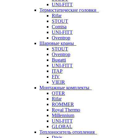
UNI-FITT
Термостатические головки
Rifar
STOUT
Comisa
UNI-FITT
Oventrop
Шаровые краны
STOUT
Oventrop
Bugatti
UNI-FITT
ITAP
FIV
VIEIR
Монтажные комплекты
OTER
Rifar
ROMMER
Royal Thermo
Millennium
UNI-FITT
GLOBAL
Теплоноситель отопления
Dixis