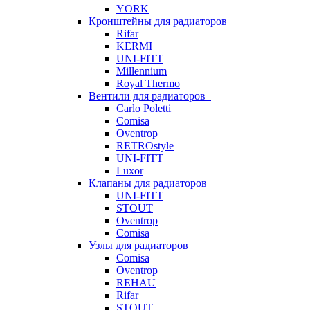
YORK
Кронштейны для радиаторов
Rifar
KERMI
UNI-FITT
Millennium
Royal Thermo
Вентили для радиаторов
Carlo Poletti
Comisa
Oventrop
RETROstyle
UNI-FITT
Luxor
Клапаны для радиаторов
UNI-FITT
STOUT
Oventrop
Comisa
Узлы для радиаторов
Comisa
Oventrop
REHAU
Rifar
STOUT