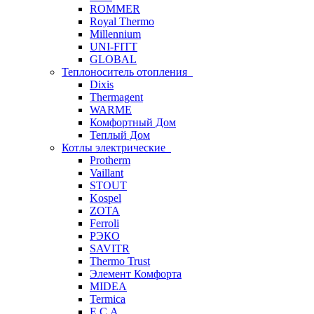
ROMMER
Royal Thermo
Millennium
UNI-FITT
GLOBAL
Теплоноситель отопления
Dixis
Thermagent
WARME
Комфортный Дом
Теплый Дом
Котлы электрические
Protherm
Vaillant
STOUT
Kospel
ZOTA
Ferroli
РЭКО
SAVITR
Thermo Trust
Элемент Комфорта
MIDEA
Termica
E.C.A