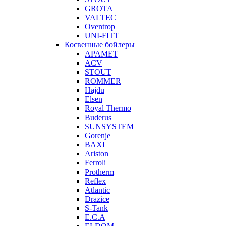
GROTA
VALTEC
Oventrop
UNI-FITT
Косвенные бойлеры
APAMET
ACV
STOUT
ROMMER
Hajdu
Elsen
Royal Thermo
Buderus
SUNSYSTEM
Gorenje
BAXI
Ariston
Ferroli
Protherm
Reflex
Atlantic
Drazice
S-Tank
E.C.A