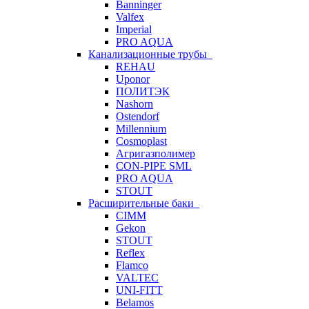
Banninger
Valfex
Imperial
PRO AQUA
Канализационные трубы
REHAU
Uponor
ПОЛИТЭК
Nashorn
Ostendorf
Millennium
Cosmoplast
Агригазполимер
CON-PIPE SML
PRO AQUA
STOUT
Расширительные баки
CIMM
Gekon
STOUT
Reflex
Flamco
VALTEC
UNI-FITT
Belamos