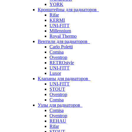
YORK
Кронштейны для радиаторов
Rifar
KERMI
UNI-FITT
Millennium
Royal Thermo
Вентили для радиаторов
Carlo Poletti
Comisa
Oventrop
RETROstyle
UNI-FITT
Luxor
Клапаны для радиаторов
UNI-FITT
STOUT
Oventrop
Comisa
Узлы для радиаторов
Comisa
Oventrop
REHAU
Rifar
STOUT