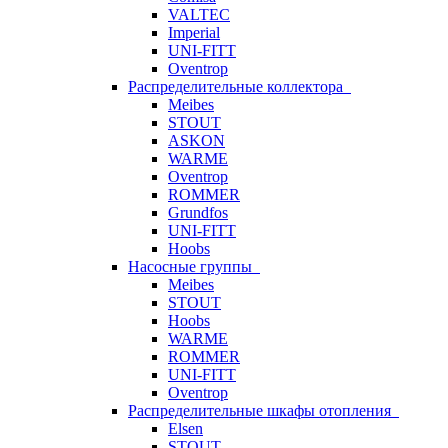
VALTEC
Imperial
UNI-FITT
Oventrop
Распределительные коллектора
Meibes
STOUT
ASKON
WARME
Oventrop
ROMMER
Grundfos
UNI-FITT
Hoobs
Насосные группы
Meibes
STOUT
Hoobs
WARME
ROMMER
UNI-FITT
Oventrop
Распределительные шкафы отопления
Elsen
STOUT