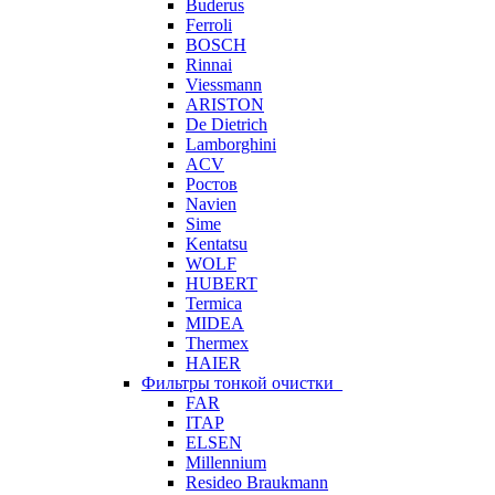
Buderus
Ferroli
BOSCH
Rinnai
Viessmann
ARISTON
De Dietrich
Lamborghini
ACV
Ростов
Navien
Sime
Kentatsu
WOLF
HUBERT
Termica
MIDEA
Thermex
HAIER
Фильтры тонкой очистки
FAR
ITAP
ELSEN
Millennium
Resideo Braukmann