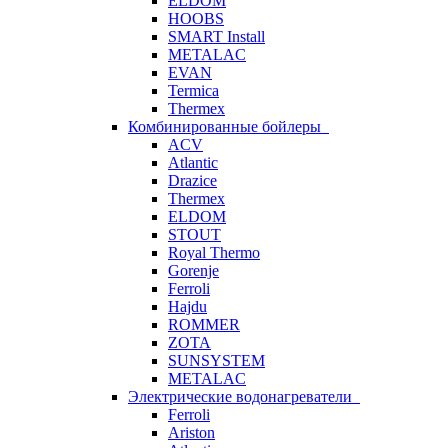
ELDOM
HOOBS
SMART Install
METALAC
EVAN
Termica
Thermex
Комбинированные бойлеры
ACV
Atlantic
Drazice
Thermex
ELDOM
STOUT
Royal Thermo
Gorenje
Ferroli
Hajdu
ROMMER
ZOTA
SUNSYSTEM
METALAC
Электрические водонагреватели
Ferroli
Ariston