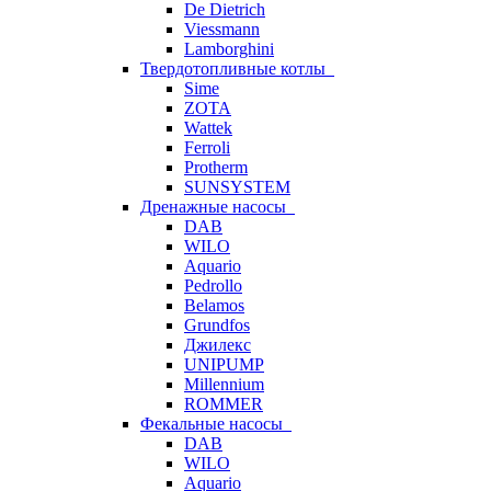
De Dietrich
Viessmann
Lamborghini
Твердотопливные котлы
Sime
ZOTA
Wattek
Ferroli
Protherm
SUNSYSTEM
Дренажные насосы
DAB
WILO
Aquario
Pedrollo
Belamos
Grundfos
Джилекс
UNIPUMP
Millennium
ROMMER
Фекальные насосы
DAB
WILO
Aquario