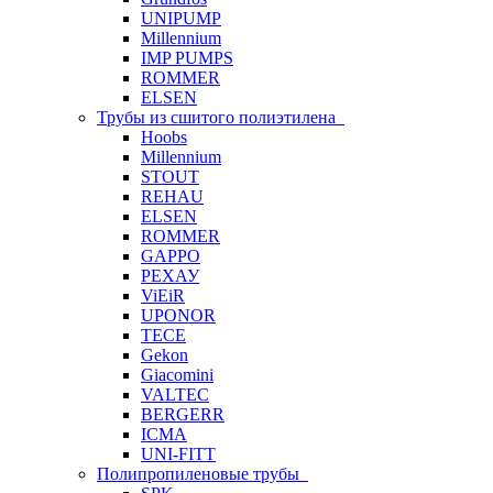
UNIPUMP
Millennium
IMP PUMPS
ROMMER
ELSEN
Трубы из сшитого полиэтилена
Hoobs
Millennium
STOUT
REHAU
ELSEN
ROMMER
GAPPO
РЕХАУ
ViEiR
UPONOR
TECE
Gekon
Giacomini
VALTEC
BERGERR
ICMA
UNI-FITT
Полипропиленовые трубы