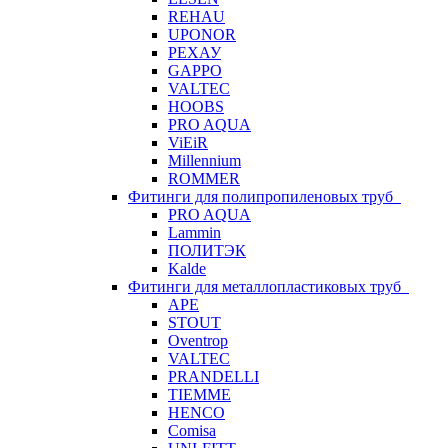
REHAU
UPONOR
РЕХАУ
GAPPO
VALTEC
HOOBS
PRO AQUA
ViEiR
Millennium
ROMMER
Фитинги для полипропиленовых труб
PRO AQUA
Lammin
ПОЛИТЭК
Kalde
Фитинги для металлопластиковых труб
APE
STOUT
Oventrop
VALTEC
PRANDELLI
TIEMME
HENCO
Comisa