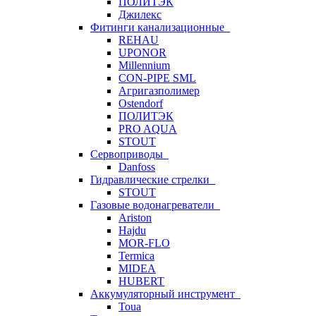
ПОЛИТЭК
Джилекс
Фитинги канализационные
REHAU
UPONOR
Millennium
CON-PIPE SML
Агригазполимер
Ostendorf
ПОЛИТЭК
PRO AQUA
STOUT
Сервоприводы
Danfoss
Гидравлические стрелки
STOUT
Газовые водонагреватели
Ariston
Hajdu
MOR-FLO
Termica
MIDEA
HUBERT
Аккумуляторный инструмент
Toua