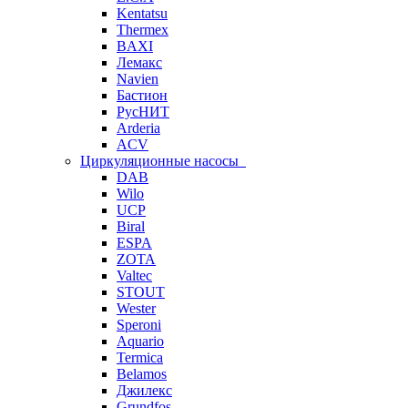
Kentatsu
Thermex
BAXI
Лемакс
Navien
Бастион
РусНИТ
Arderia
ACV
Циркуляционные насосы
DAB
Wilo
UCP
Biral
ESPA
ZOTA
Valtec
STOUT
Wester
Speroni
Aquario
Termica
Belamos
Джилекс
Grundfos