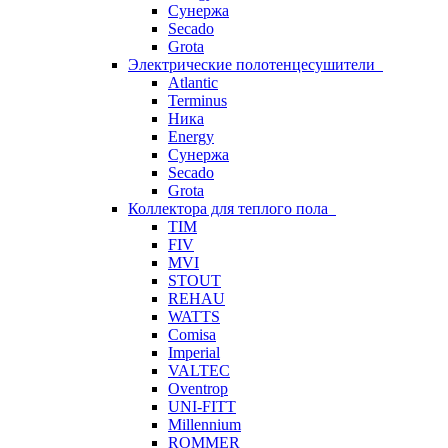
Сунержа
Secado
Grota
Электрические полотенцесушители
Atlantic
Terminus
Ника
Energy
Сунержа
Secado
Grota
Коллектора для теплого пола
TIM
FIV
MVI
STOUT
REHAU
WATTS
Comisa
Imperial
VALTEC
Oventrop
UNI-FITT
Millennium
ROMMER