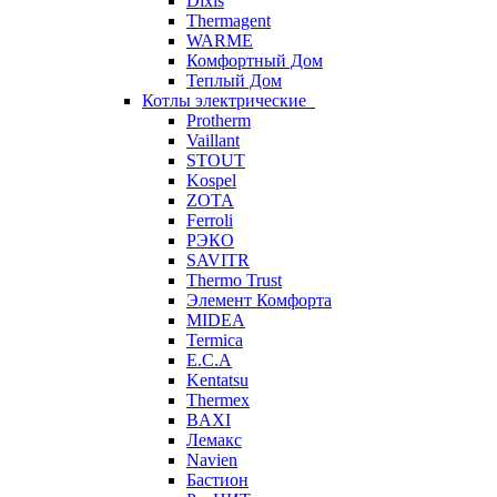
Dixis
Thermagent
WARME
Комфортный Дом
Теплый Дом
Котлы электрические
Protherm
Vaillant
STOUT
Kospel
ZOTA
Ferroli
РЭКО
SAVITR
Thermo Trust
Элемент Комфорта
MIDEA
Termica
E.C.A
Kentatsu
Thermex
BAXI
Лемакс
Navien
Бастион