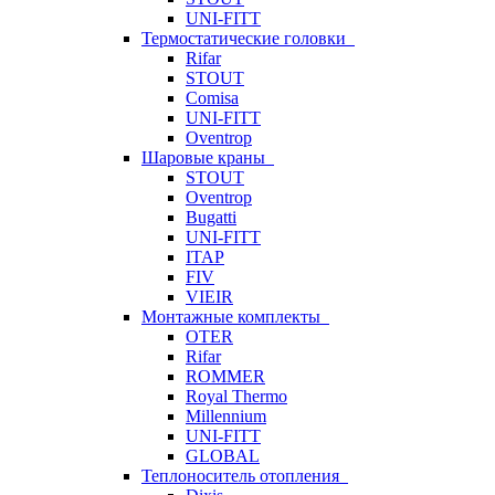
UNI-FITT
Термостатические головки
Rifar
STOUT
Comisa
UNI-FITT
Oventrop
Шаровые краны
STOUT
Oventrop
Bugatti
UNI-FITT
ITAP
FIV
VIEIR
Монтажные комплекты
OTER
Rifar
ROMMER
Royal Thermo
Millennium
UNI-FITT
GLOBAL
Теплоноситель отопления