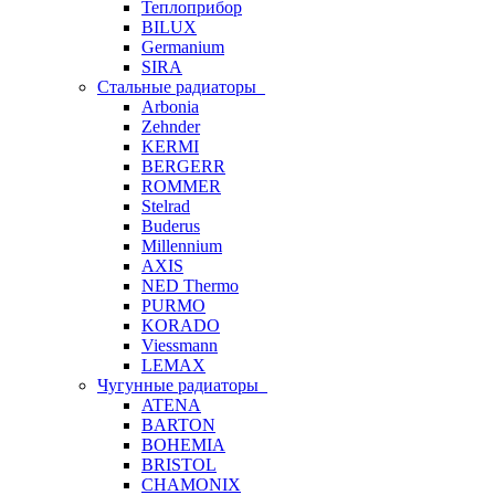
Теплоприбор
BILUX
Germanium
SIRA
Стальные радиаторы
Arbonia
Zehnder
KERMI
BERGERR
ROMMER
Stelrad
Buderus
Millennium
AXIS
NED Thermo
PURMO
KORADO
Viessmann
LEMAX
Чугунные радиаторы
ATENA
BARTON
BOHEMIA
BRISTOL
CHAMONIX