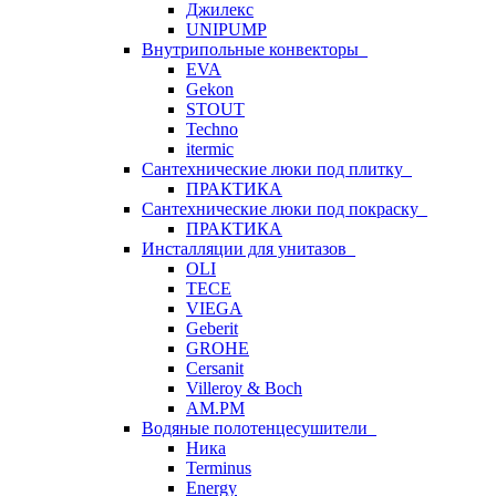
Джилекс
UNIPUMP
Внутрипольные конвекторы
EVA
Gekon
STOUT
Techno
itermic
Сантехнические люки под плитку
ПРАКТИКА
Сантехнические люки под покраску
ПРАКТИКА
Инсталляции для унитазов
OLI
TECE
VIEGA
Geberit
GROHE
Cersanit
Villeroy & Boch
AM.PM
Водяные полотенцесушители
Ника
Terminus
Energy