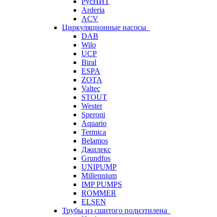
РусНИТ
Arderia
ACV
Циркуляционные насосы
DAB
Wilo
UCP
Biral
ESPA
ZOTA
Valtec
STOUT
Wester
Speroni
Aquario
Termica
Belamos
Джилекс
Grundfos
UNIPUMP
Millennium
IMP PUMPS
ROMMER
ELSEN
Трубы из сшитого полиэтилена