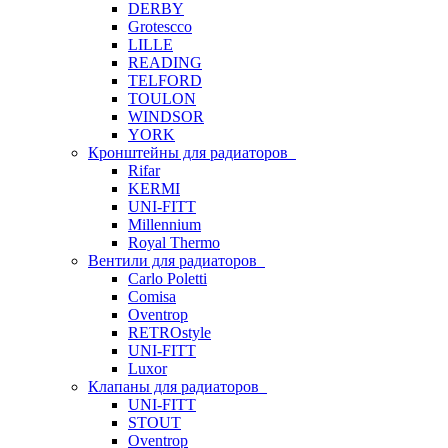
DERBY
Grotescco
LILLE
READING
TELFORD
TOULON
WINDSOR
YORK
Кронштейны для радиаторов
Rifar
KERMI
UNI-FITT
Millennium
Royal Thermo
Вентили для радиаторов
Carlo Poletti
Comisa
Oventrop
RETROstyle
UNI-FITT
Luxor
Клапаны для радиаторов
UNI-FITT
STOUT
Oventrop