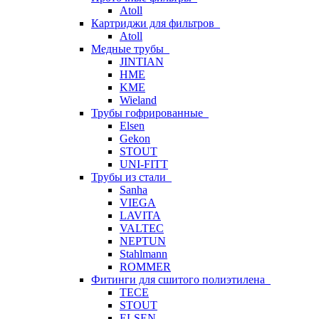
Atoll
Картриджи для фильтров
Atoll
Медные трубы
JINTIAN
HME
KME
Wieland
Трубы гофрированные
Elsen
Gekon
STOUT
UNI-FITT
Трубы из стали
Sanha
VIEGA
LAVITA
VALTEC
NEPTUN
Stahlmann
ROMMER
Фитинги для сшитого полиэтилена
TECE
STOUT
ELSEN