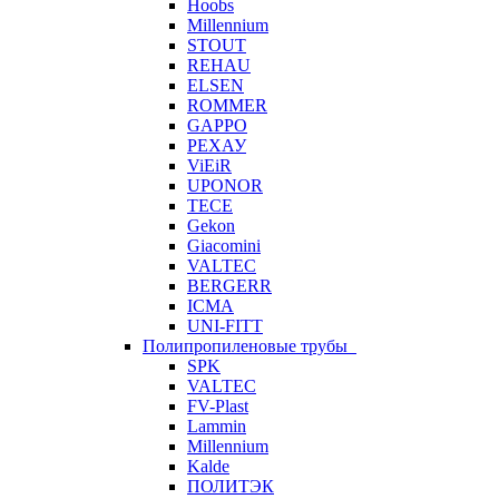
Hoobs
Millennium
STOUT
REHAU
ELSEN
ROMMER
GAPPO
РЕХАУ
ViEiR
UPONOR
TECE
Gekon
Giacomini
VALTEC
BERGERR
ICMA
UNI-FITT
Полипропиленовые трубы
SPK
VALTEC
FV-Plast
Lammin
Millennium
Kalde
ПОЛИТЭК