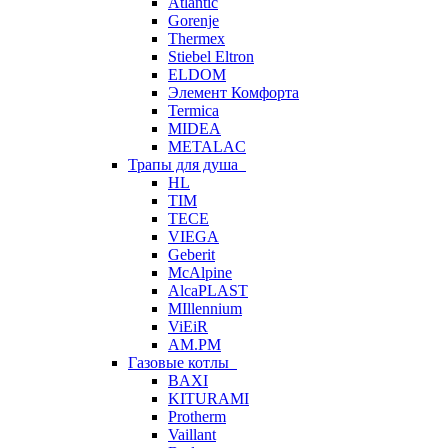
Atlantic
Gorenje
Thermex
Stiebel Eltron
ELDOM
Элемент Комфорта
Termica
MIDEA
METALAC
Трапы для душа
HL
TIM
TECE
VIEGA
Geberit
McAlpine
AlcaPLAST
MIllennium
ViEiR
AM.PM
Газовые котлы
BAXI
KITURAMI
Protherm
Vaillant