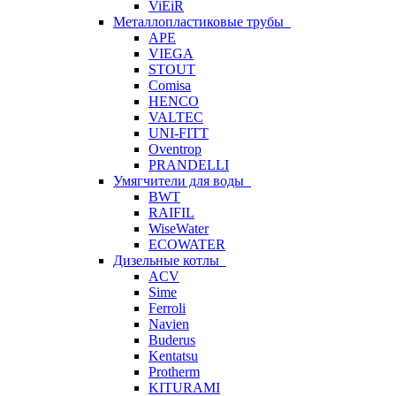
ViEiR
Металлопластиковые трубы
APE
VIEGA
STOUT
Comisa
HENCO
VALTEC
UNI-FITT
Oventrop
PRANDELLI
Умягчители для воды
BWT
RAIFIL
WiseWater
ECOWATER
Дизельные котлы
ACV
Sime
Ferroli
Navien
Buderus
Kentatsu
Protherm
KITURAMI