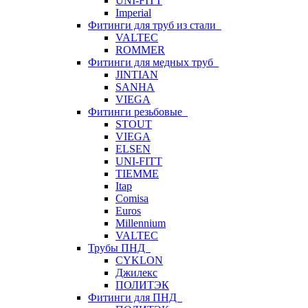
UNI-FITT
Imperial
Фитинги для труб из стали
VALTEC
ROMMER
Фитинги для медных труб
JINTIAN
SANHA
VIEGA
Фитинги резьбовые
STOUT
VIEGA
ELSEN
UNI-FITT
TIEMME
Itap
Comisa
Euros
Millennium
VALTEC
Трубы ПНД
CYKLON
Джилекс
ПОЛИТЭК
Фитинги для ПНД