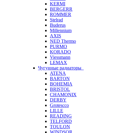
KERMI
BERGERR
ROMMER
Stelrad
Buderus
Millennium
AXIS
NED Thermo
PURMO
KORADO
Viessmann
LEMAX
Чугунные радиаторы
ATENA
BARTON
BOHEMIA
BRISTOL
CHAMONIX
DERBY
Grotescco
LILLE
READING
TELFORD
TOULON
WINDSOR