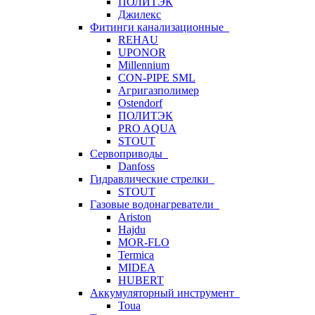
ПОЛИТЭК
Джилекс
Фитинги канализационные
REHAU
UPONOR
Millennium
CON-PIPE SML
Агригазполимер
Ostendorf
ПОЛИТЭК
PRO AQUA
STOUT
Сервоприводы
Danfoss
Гидравлические стрелки
STOUT
Газовые водонагреватели
Ariston
Hajdu
MOR-FLO
Termica
MIDEA
HUBERT
Аккумуляторный инструмент
Toua