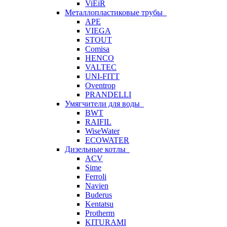
ViEiR
Металлопластиковые трубы
APE
VIEGA
STOUT
Comisa
HENCO
VALTEC
UNI-FITT
Oventrop
PRANDELLI
Умягчители для воды
BWT
RAIFIL
WiseWater
ECOWATER
Дизельные котлы
ACV
Sime
Ferroli
Navien
Buderus
Kentatsu
Protherm
KITURAMI