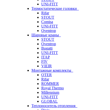
UNI-FITT
Термостатические головки
Rifar
STOUT
Comisa
UNI-FITT
Oventrop
Шаровые краны
STOUT
Oventrop
Bugatti
UNI-FITT
ITAP
FIV
VIEIR
Монтажные комплекты
OTER
Rifar
ROMMER
Royal Thermo
Millennium
UNI-FITT
GLOBAL
Теплоноситель отопления