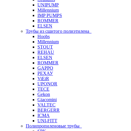
UNIPUMP
Millennium
IMP PUMPS
ROMMER
ELSEN
Трубы из сшитого полиэтилена
Hoobs
Millennium
STOUT
REHAU
ELSEN
ROMMER
GAPPO
РЕХАУ
ViEiR
UPONOR
TECE
Gekon
Giacomini
VALTEC
BERGERR
ICMA
UNI-FITT
Полипропиленовые трубы