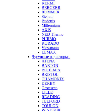
KERMI
BERGERR
ROMMER
Stelrad
Buderus
Millennium
AXIS
NED Thermo
PURMO
KORADO
Viessmann
LEMAX
Чугунные радиаторы
ATENA
BARTON
BOHEMIA
BRISTOL
CHAMONIX
DERBY
Grotescco
LILLE
READING
TELFORD
TOULON
WINDSOR