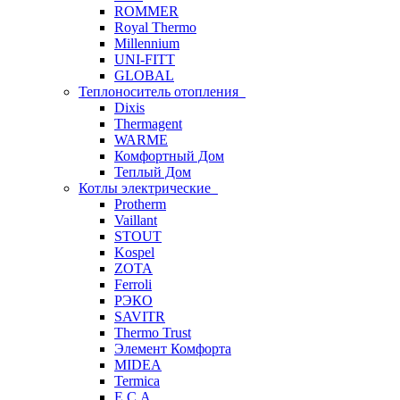
ROMMER
Royal Thermo
Millennium
UNI-FITT
GLOBAL
Теплоноситель отопления
Dixis
Thermagent
WARME
Комфортный Дом
Теплый Дом
Котлы электрические
Protherm
Vaillant
STOUT
Kospel
ZOTA
Ferroli
РЭКО
SAVITR
Thermo Trust
Элемент Комфорта
MIDEA
Termica
E.C.A