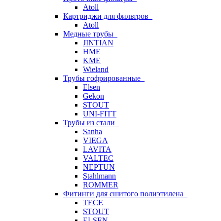
Atoll
Картриджи для фильтров
Atoll
Медные трубы
JINTIAN
HME
KME
Wieland
Трубы гофрированные
Elsen
Gekon
STOUT
UNI-FITT
Трубы из стали
Sanha
VIEGA
LAVITA
VALTEC
NEPTUN
Stahlmann
ROMMER
Фитинги для сшитого полиэтилена
TECE
STOUT
ELSEN