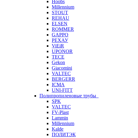
Hoobs
Millennium
STOUT
REHAU
ELSEN
ROMMER
GAPPO
РЕХАУ
ViEiR
UPONOR
TECE
Gekon
Giacomini
VALTEC
BERGERR
ICMA
UNI-FITT
Полипропиленовые трубы
SPK
VALTEC
FV-Plast
Lammin
Millennium
Kalde
ПОЛИТЭК