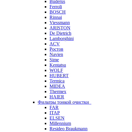
Buderus
Ferroli
BOSCH
Rinnai
Viessmann
ARISTON
De Dietrich
Lamborghini
ACV
Ростов
Navien
Sime
Kentatsu
WOLF
HUBERT
Termica
MIDEA
Thermex
HAIER
Фильтры тонкой очистки
FAR
ITAP
ELSEN
Millennium
Resideo Braukmann