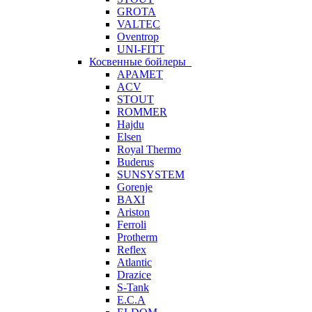
GROTA
VALTEC
Oventrop
UNI-FITT
Косвенные бойлеры
APAMET
ACV
STOUT
ROMMER
Hajdu
Elsen
Royal Thermo
Buderus
SUNSYSTEM
Gorenje
BAXI
Ariston
Ferroli
Protherm
Reflex
Atlantic
Drazice
S-Tank
E.C.A