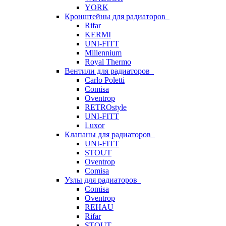
YORK
Кронштейны для радиаторов
Rifar
KERMI
UNI-FITT
Millennium
Royal Thermo
Вентили для радиаторов
Carlo Poletti
Comisa
Oventrop
RETROstyle
UNI-FITT
Luxor
Клапаны для радиаторов
UNI-FITT
STOUT
Oventrop
Comisa
Узлы для радиаторов
Comisa
Oventrop
REHAU
Rifar
STOUT