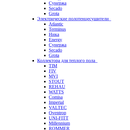
Сунержа
Secado
Grota
Электрические полотенцесушители
Atlantic
Terminus
Ника
Energy
Сунержа
Secado
Grota
Коллектора для теплого пола
TIM
FIV
MVI
STOUT
REHAU
WATTS
Comisa
Imperial
VALTEC
Oventrop
UNI-FITT
Millennium
ROMMER