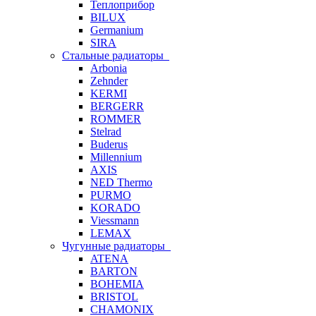
Теплоприбор
BILUX
Germanium
SIRA
Стальные радиаторы
Arbonia
Zehnder
KERMI
BERGERR
ROMMER
Stelrad
Buderus
Millennium
AXIS
NED Thermo
PURMO
KORADO
Viessmann
LEMAX
Чугунные радиаторы
ATENA
BARTON
BOHEMIA
BRISTOL
CHAMONIX