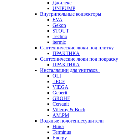
Джилекс
UNIPUMP
Внутрипольные конвекторы
EVA
Gekon
STOUT
Techno
itermic
Сантехнические люки под плитку
ПРАКТИКА
Сантехнические люки под покраску
ПРАКТИКА
Инсталляции для унитазов
OLI
TECE
VIEGA
Geberit
GROHE
Cersanit
Villeroy & Boch
AM.PM
Водяные полотенцесушители
Ника
Terminus
Energy