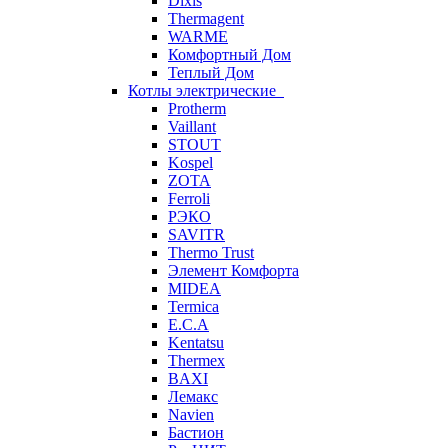
Dixis
Thermagent
WARME
Комфортный Дом
Теплый Дом
Котлы электрические
Protherm
Vaillant
STOUT
Kospel
ZOTA
Ferroli
РЭКО
SAVITR
Thermo Trust
Элемент Комфорта
MIDEA
Termica
E.C.A
Kentatsu
Thermex
BAXI
Лемакс
Navien
Бастион