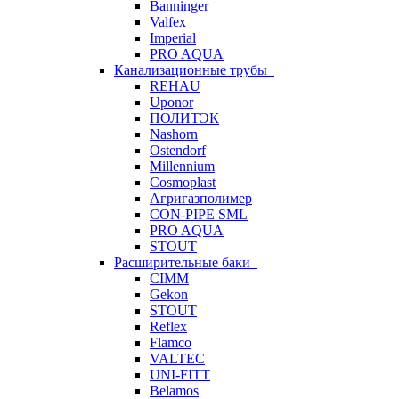
Banninger
Valfex
Imperial
PRO AQUA
Канализационные трубы
REHAU
Uponor
ПОЛИТЭК
Nashorn
Ostendorf
Millennium
Cosmoplast
Агригазполимер
CON-PIPE SML
PRO AQUA
STOUT
Расширительные баки
CIMM
Gekon
STOUT
Reflex
Flamco
VALTEC
UNI-FITT
Belamos