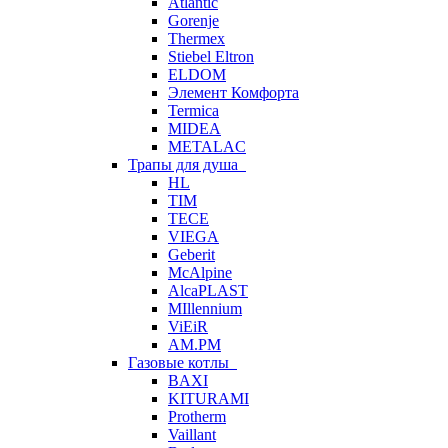
Atlantic
Gorenje
Thermex
Stiebel Eltron
ELDOM
Элемент Комфорта
Termica
MIDEA
METALAC
Трапы для душа
HL
TIM
TECE
VIEGA
Geberit
McAlpine
AlcaPLAST
MIllennium
ViEiR
AM.PM
Газовые котлы
BAXI
KITURAMI
Protherm
Vaillant