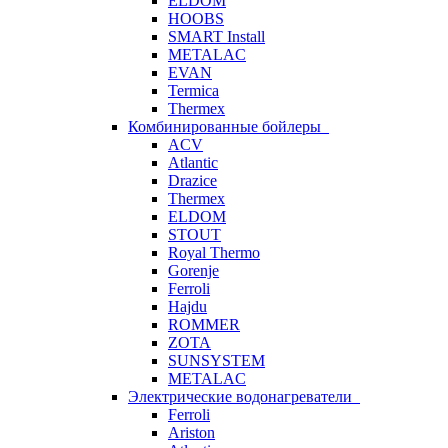
ELDOM
HOOBS
SMART Install
METALAC
EVAN
Termica
Thermex
Комбинированные бойлеры
ACV
Atlantic
Drazice
Thermex
ELDOM
STOUT
Royal Thermo
Gorenje
Ferroli
Hajdu
ROMMER
ZOTA
SUNSYSTEM
METALAC
Электрические водонагреватели
Ferroli
Ariston