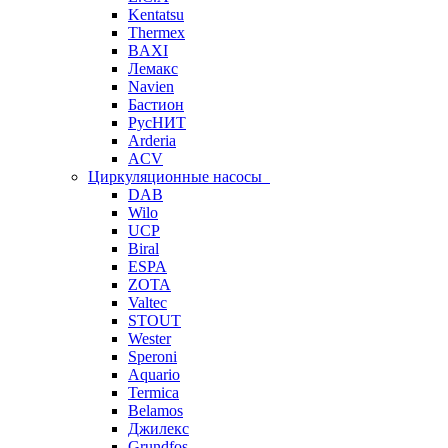
Kentatsu
Thermex
BAXI
Лемакс
Navien
Бастион
РусНИТ
Arderia
ACV
Циркуляционные насосы
DAB
Wilo
UCP
Biral
ESPA
ZOTA
Valtec
STOUT
Wester
Speroni
Aquario
Termica
Belamos
Джилекс
Grundfos