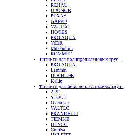
REHAU
UPONOR
РЕХАУ
GAPPO
VALTEC
HOOBS
PRO AQUA
ViEiR
Millennium
ROMMER
Фитинги для полипропиленовых труб
PRO AQUA
Lammin
ПОЛИТЭК
Kalde
Фитинги для металлопластиковых труб
APE
STOUT
Oventrop
VALTEC
PRANDELLI
TIEMME
HENCO
Comisa