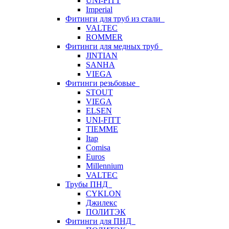
UNI-FITT
Imperial
Фитинги для труб из стали
VALTEC
ROMMER
Фитинги для медных труб
JINTIAN
SANHA
VIEGA
Фитинги резьбовые
STOUT
VIEGA
ELSEN
UNI-FITT
TIEMME
Itap
Comisa
Euros
Millennium
VALTEC
Трубы ПНД
CYKLON
Джилекс
ПОЛИТЭК
Фитинги для ПНД