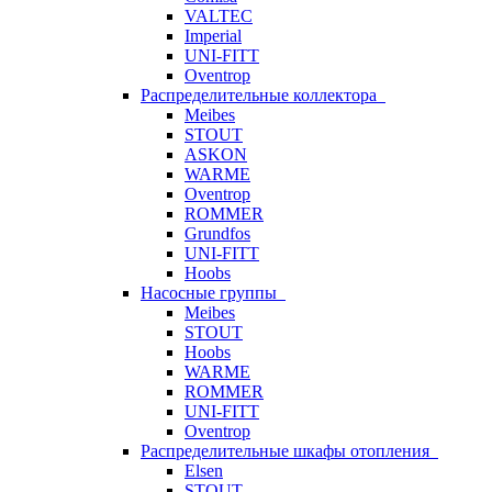
VALTEC
Imperial
UNI-FITT
Oventrop
Распределительные коллектора
Meibes
STOUT
ASKON
WARME
Oventrop
ROMMER
Grundfos
UNI-FITT
Hoobs
Насосные группы
Meibes
STOUT
Hoobs
WARME
ROMMER
UNI-FITT
Oventrop
Распределительные шкафы отопления
Elsen
STOUT