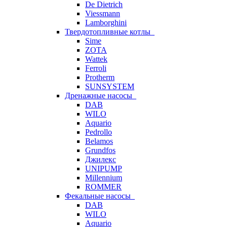
De Dietrich
Viessmann
Lamborghini
Твердотопливные котлы
Sime
ZOTA
Wattek
Ferroli
Protherm
SUNSYSTEM
Дренажные насосы
DAB
WILO
Aquario
Pedrollo
Belamos
Grundfos
Джилекс
UNIPUMP
Millennium
ROMMER
Фекальные насосы
DAB
WILO
Aquario