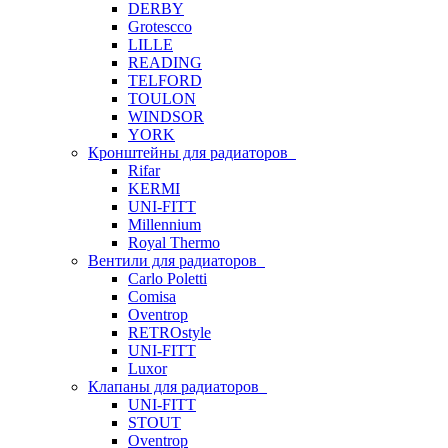
DERBY
Grotescco
LILLE
READING
TELFORD
TOULON
WINDSOR
YORK
Кронштейны для радиаторов
Rifar
KERMI
UNI-FITT
Millennium
Royal Thermo
Вентили для радиаторов
Carlo Poletti
Comisa
Oventrop
RETROstyle
UNI-FITT
Luxor
Клапаны для радиаторов
UNI-FITT
STOUT
Oventrop