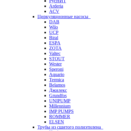
РусНИТ
Arderia
ACV
Циркуляционные насосы
DAB
Wilo
UCP
Biral
ESPA
ZOTA
Valtec
STOUT
Wester
Speroni
Aquario
Termica
Belamos
Джилекс
Grundfos
UNIPUMP
Millennium
IMP PUMPS
ROMMER
ELSEN
Трубы из сшитого полиэтилена