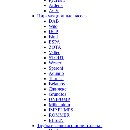
РусНИТ
Arderia
ACV
Циркуляционные насосы
DAB
Wilo
UCP
Biral
ESPA
ZOTA
Valtec
STOUT
Wester
Speroni
Aquario
Termica
Belamos
Джилекс
Grundfos
UNIPUMP
Millennium
IMP PUMPS
ROMMER
ELSEN
Трубы из сшитого полиэтилена