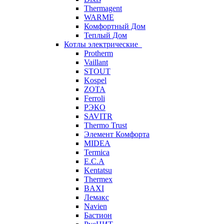
Thermagent
WARME
Комфортный Дом
Теплый Дом
Котлы электрические
Protherm
Vaillant
STOUT
Kospel
ZOTA
Ferroli
РЭКО
SAVITR
Thermo Trust
Элемент Комфорта
MIDEA
Termica
E.C.A
Kentatsu
Thermex
BAXI
Лемакс
Navien
Бастион