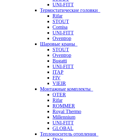
UNI-FITT
Термостатические головки
Rifar
STOUT
Comisa
UNI-FITT
Oventrop
Шаровые краны
STOUT
Oventrop
Bugatti
UNI-FITT
ITAP
FIV
VIEIR
Монтажные комплекты
OTER
Rifar
ROMMER
Royal Thermo
Millennium
UNI-FITT
GLOBAL
Теплоноситель отопления
Dixis