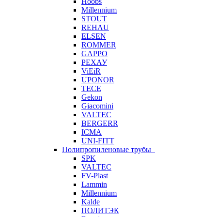
Hoobs
Millennium
STOUT
REHAU
ELSEN
ROMMER
GAPPO
РЕХАУ
ViEiR
UPONOR
TECE
Gekon
Giacomini
VALTEC
BERGERR
ICMA
UNI-FITT
Полипропиленовые трубы
SPK
VALTEC
FV-Plast
Lammin
Millennium
Kalde
ПОЛИТЭК