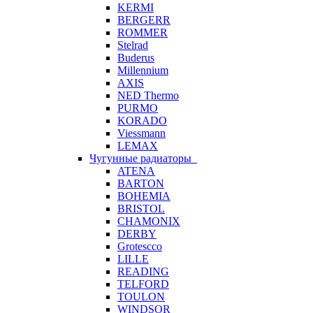
KERMI
BERGERR
ROMMER
Stelrad
Buderus
Millennium
AXIS
NED Thermo
PURMO
KORADO
Viessmann
LEMAX
Чугунные радиаторы
ATENA
BARTON
BOHEMIA
BRISTOL
CHAMONIX
DERBY
Grotescco
LILLE
READING
TELFORD
TOULON
WINDSOR