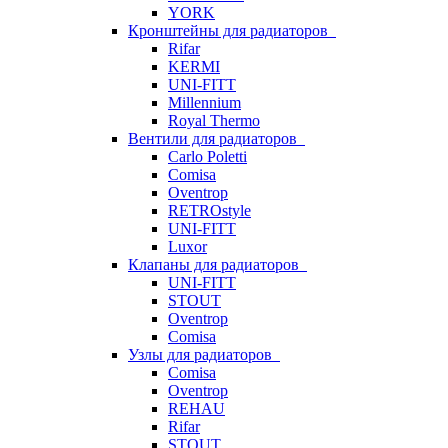
YORK
Кронштейны для радиаторов
Rifar
KERMI
UNI-FITT
Millennium
Royal Thermo
Вентили для радиаторов
Carlo Poletti
Comisa
Oventrop
RETROstyle
UNI-FITT
Luxor
Клапаны для радиаторов
UNI-FITT
STOUT
Oventrop
Comisa
Узлы для радиаторов
Comisa
Oventrop
REHAU
Rifar
STOUT