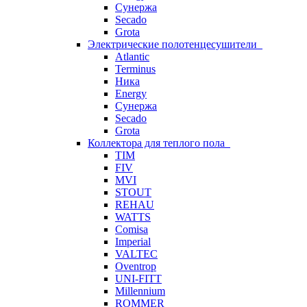
Сунержа
Secado
Grota
Электрические полотенцесушители
Atlantic
Terminus
Ника
Energy
Сунержа
Secado
Grota
Коллектора для теплого пола
TIM
FIV
MVI
STOUT
REHAU
WATTS
Comisa
Imperial
VALTEC
Oventrop
UNI-FITT
Millennium
ROMMER