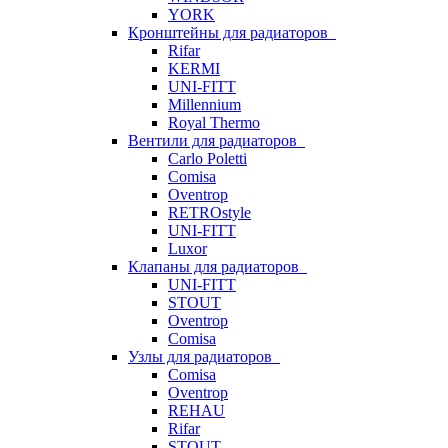
YORK
Кронштейны для радиаторов
Rifar
KERMI
UNI-FITT
Millennium
Royal Thermo
Вентили для радиаторов
Carlo Poletti
Comisa
Oventrop
RETROstyle
UNI-FITT
Luxor
Клапаны для радиаторов
UNI-FITT
STOUT
Oventrop
Comisa
Узлы для радиаторов
Comisa
Oventrop
REHAU
Rifar
STOUT