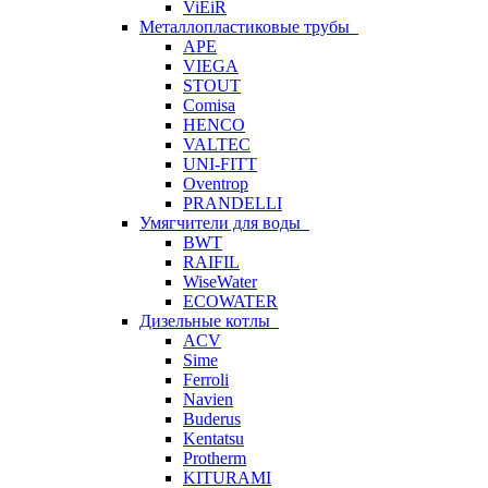
ViEiR
Металлопластиковые трубы
APE
VIEGA
STOUT
Comisa
HENCO
VALTEC
UNI-FITT
Oventrop
PRANDELLI
Умягчители для воды
BWT
RAIFIL
WiseWater
ECOWATER
Дизельные котлы
ACV
Sime
Ferroli
Navien
Buderus
Kentatsu
Protherm
KITURAMI