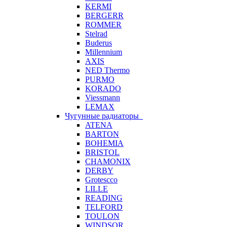
KERMI
BERGERR
ROMMER
Stelrad
Buderus
Millennium
AXIS
NED Thermo
PURMO
KORADO
Viessmann
LEMAX
Чугунные радиаторы
ATENA
BARTON
BOHEMIA
BRISTOL
CHAMONIX
DERBY
Grotescco
LILLE
READING
TELFORD
TOULON
WINDSOR