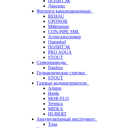
ПОЛИТЭК
Джилекс
Фитинги канализационные
REHAU
UPONOR
Millennium
CON-PIPE SML
Агригазполимер
Ostendorf
ПОЛИТЭК
PRO AQUA
STOUT
Сервоприводы
Danfoss
Гидравлические стрелки
STOUT
Газовые водонагреватели
Ariston
Hajdu
MOR-FLO
Termica
MIDEA
HUBERT
Аккумуляторный инструмент
Toua