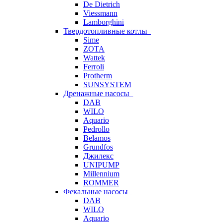
De Dietrich
Viessmann
Lamborghini
Твердотопливные котлы
Sime
ZOTA
Wattek
Ferroli
Protherm
SUNSYSTEM
Дренажные насосы
DAB
WILO
Aquario
Pedrollo
Belamos
Grundfos
Джилекс
UNIPUMP
Millennium
ROMMER
Фекальные насосы
DAB
WILO
Aquario