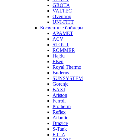
GROTA
VALTEC
Oventrop
UNI-FITT
Косвенные бойлеры
APAMET
ACV
STOUT
ROMMER
Hajdu
Elsen
Royal Thermo
Buderus
SUNSYSTEM
Gorenje
BAXI
Ariston
Ferroli
Protherm
Reflex
Atlantic
Drazice
S-Tank
E.C.A