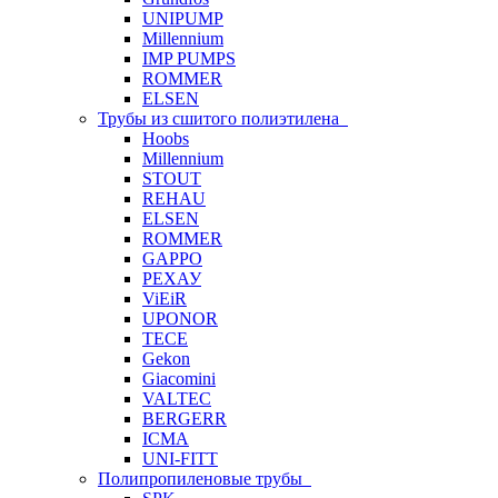
UNIPUMP
Millennium
IMP PUMPS
ROMMER
ELSEN
Трубы из сшитого полиэтилена
Hoobs
Millennium
STOUT
REHAU
ELSEN
ROMMER
GAPPO
РЕХАУ
ViEiR
UPONOR
TECE
Gekon
Giacomini
VALTEC
BERGERR
ICMA
UNI-FITT
Полипропиленовые трубы