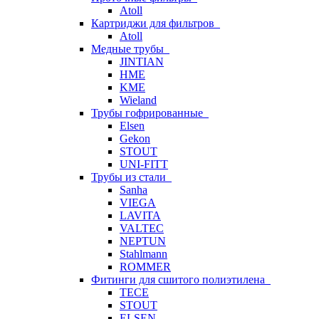
Atoll
Картриджи для фильтров
Atoll
Медные трубы
JINTIAN
HME
KME
Wieland
Трубы гофрированные
Elsen
Gekon
STOUT
UNI-FITT
Трубы из стали
Sanha
VIEGA
LAVITA
VALTEC
NEPTUN
Stahlmann
ROMMER
Фитинги для сшитого полиэтилена
TECE
STOUT
ELSEN