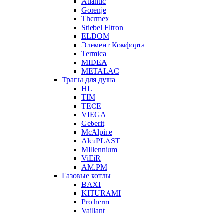
Atlantic
Gorenje
Thermex
Stiebel Eltron
ELDOM
Элемент Комфорта
Termica
MIDEA
METALAC
Трапы для душа
HL
TIM
TECE
VIEGA
Geberit
McAlpine
AlcaPLAST
MIllennium
ViEiR
AM.PM
Газовые котлы
BAXI
KITURAMI
Protherm
Vaillant