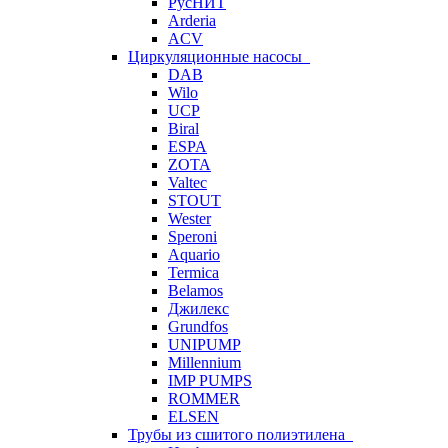
РусНИТ
Arderia
ACV
Циркуляционные насосы
DAB
Wilo
UCP
Biral
ESPA
ZOTA
Valtec
STOUT
Wester
Speroni
Aquario
Termica
Belamos
Джилекс
Grundfos
UNIPUMP
Millennium
IMP PUMPS
ROMMER
ELSEN
Трубы из сшитого полиэтилена