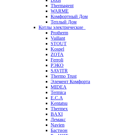
Dixis
Thermagent
WARME
Комфортный Дом
Теплый Дом
Котлы электрические
Protherm
Vaillant
STOUT
Kospel
ZOTA
Ferroli
РЭКО
SAVITR
Thermo Trust
Элемент Комфорта
MIDEA
Termica
E.C.A
Kentatsu
Thermex
BAXI
Лемакс
Navien
Бастион