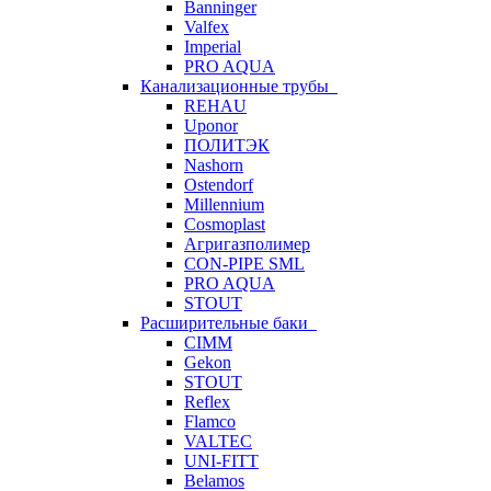
Banninger
Valfex
Imperial
PRO AQUA
Канализационные трубы
REHAU
Uponor
ПОЛИТЭК
Nashorn
Ostendorf
Millennium
Cosmoplast
Агригазполимер
CON-PIPE SML
PRO AQUA
STOUT
Расширительные баки
CIMM
Gekon
STOUT
Reflex
Flamco
VALTEC
UNI-FITT
Belamos