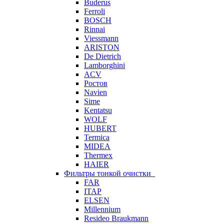
Buderus
Ferroli
BOSCH
Rinnai
Viessmann
ARISTON
De Dietrich
Lamborghini
ACV
Ростов
Navien
Sime
Kentatsu
WOLF
HUBERT
Termica
MIDEA
Thermex
HAIER
Фильтры тонкой очистки
FAR
ITAP
ELSEN
Millennium
Resideo Braukmann