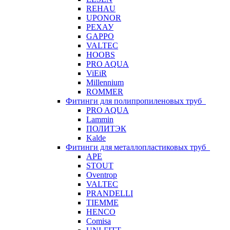
REHAU
UPONOR
РЕХАУ
GAPPO
VALTEC
HOOBS
PRO AQUA
ViEiR
Millennium
ROMMER
Фитинги для полипропиленовых труб
PRO AQUA
Lammin
ПОЛИТЭК
Kalde
Фитинги для металлопластиковых труб
APE
STOUT
Oventrop
VALTEC
PRANDELLI
TIEMME
HENCO
Comisa