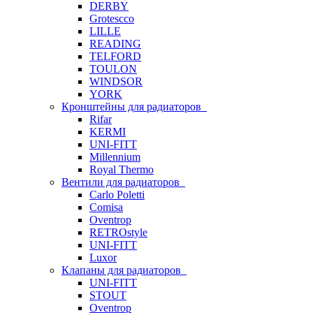
DERBY
Grotescco
LILLE
READING
TELFORD
TOULON
WINDSOR
YORK
Кронштейны для радиаторов
Rifar
KERMI
UNI-FITT
Millennium
Royal Thermo
Вентили для радиаторов
Carlo Poletti
Comisa
Oventrop
RETROstyle
UNI-FITT
Luxor
Клапаны для радиаторов
UNI-FITT
STOUT
Oventrop