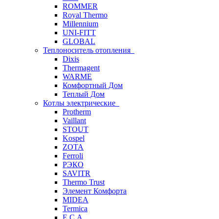
ROMMER
Royal Thermo
Millennium
UNI-FITT
GLOBAL
Теплоноситель отопления
Dixis
Thermagent
WARME
Комфортный Дом
Теплый Дом
Котлы электрические
Protherm
Vaillant
STOUT
Kospel
ZOTA
Ferroli
РЭКО
SAVITR
Thermo Trust
Элемент Комфорта
MIDEA
Termica
E.C.A