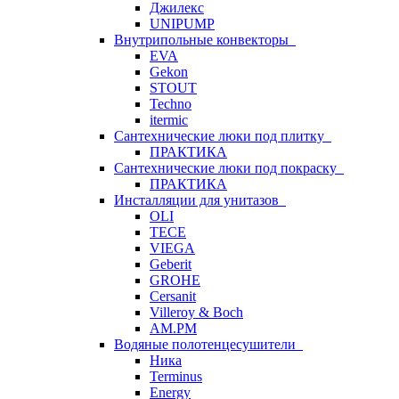
Джилекс
UNIPUMP
Внутрипольные конвекторы
EVA
Gekon
STOUT
Techno
itermic
Сантехнические люки под плитку
ПРАКТИКА
Сантехнические люки под покраску
ПРАКТИКА
Инсталляции для унитазов
OLI
TECE
VIEGA
Geberit
GROHE
Cersanit
Villeroy & Boch
AM.PM
Водяные полотенцесушители
Ника
Terminus
Energy