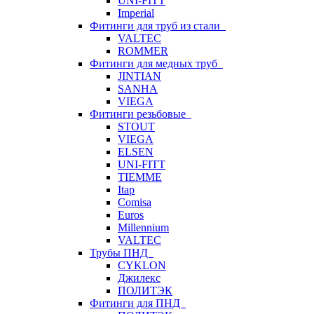
UNI-FITT
Imperial
Фитинги для труб из стали
VALTEC
ROMMER
Фитинги для медных труб
JINTIAN
SANHA
VIEGA
Фитинги резьбовые
STOUT
VIEGA
ELSEN
UNI-FITT
TIEMME
Itap
Comisa
Euros
Millennium
VALTEC
Трубы ПНД
CYKLON
Джилекс
ПОЛИТЭК
Фитинги для ПНД