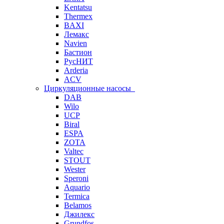
Kentatsu
Thermex
BAXI
Лемакс
Navien
Бастион
РусНИТ
Arderia
ACV
Циркуляционные насосы
DAB
Wilo
UCP
Biral
ESPA
ZOTA
Valtec
STOUT
Wester
Speroni
Aquario
Termica
Belamos
Джилекс
Grundfos