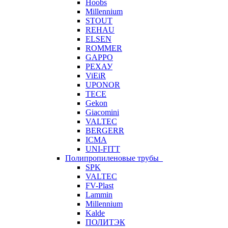
Hoobs
Millennium
STOUT
REHAU
ELSEN
ROMMER
GAPPO
РЕХАУ
ViEiR
UPONOR
TECE
Gekon
Giacomini
VALTEC
BERGERR
ICMA
UNI-FITT
Полипропиленовые трубы
SPK
VALTEC
FV-Plast
Lammin
Millennium
Kalde
ПОЛИТЭК