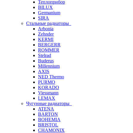
Теплоприбор
BILUX
Germanium
SIRA
Стальные радиаторы
Arbonia
Zehnder
KERMI
BERGERR
ROMMER
Stelrad
Buderus
Millennium
AXIS
NED Thermo
PURMO
KORADO
Viessmann
LEMAX
Чугунные радиаторы
ATENA
BARTON
BOHEMIA
BRISTOL
CHAMONIX