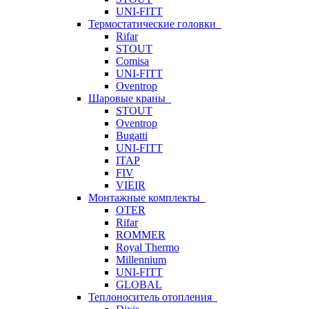
UNI-FITT
Термостатические головки
Rifar
STOUT
Comisa
UNI-FITT
Oventrop
Шаровые краны
STOUT
Oventrop
Bugatti
UNI-FITT
ITAP
FIV
VIEIR
Монтажные комплекты
OTER
Rifar
ROMMER
Royal Thermo
Millennium
UNI-FITT
GLOBAL
Теплоноситель отопления