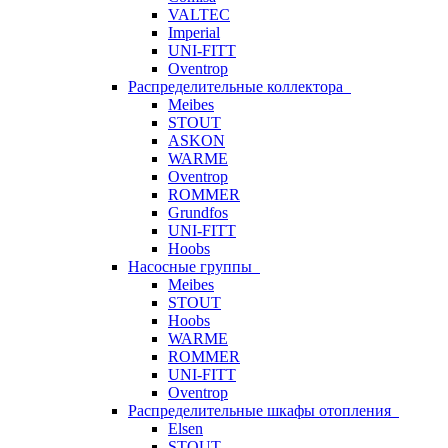
VALTEC
Imperial
UNI-FITT
Oventrop
Распределительные коллектора
Meibes
STOUT
ASKON
WARME
Oventrop
ROMMER
Grundfos
UNI-FITT
Hoobs
Насосные группы
Meibes
STOUT
Hoobs
WARME
ROMMER
UNI-FITT
Oventrop
Распределительные шкафы отопления
Elsen
STOUT