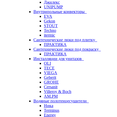
Джилекс
UNIPUMP
Внутрипольные конвекторы
EVA
Gekon
STOUT
Techno
itermic
Сантехнические люки под плитку
ПРАКТИКА
Сантехнические люки под покраску
ПРАКТИКА
Инсталляции для унитазов
OLI
TECE
VIEGA
Geberit
GROHE
Cersanit
Villeroy & Boch
AM.PM
Водяные полотенцесушители
Ника
Terminus
Energy