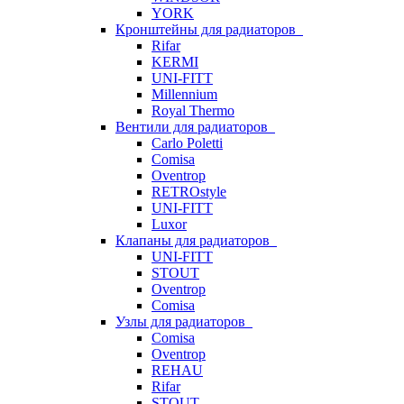
YORK
Кронштейны для радиаторов
Rifar
KERMI
UNI-FITT
Millennium
Royal Thermo
Вентили для радиаторов
Carlo Poletti
Comisa
Oventrop
RETROstyle
UNI-FITT
Luxor
Клапаны для радиаторов
UNI-FITT
STOUT
Oventrop
Comisa
Узлы для радиаторов
Comisa
Oventrop
REHAU
Rifar
STOUT