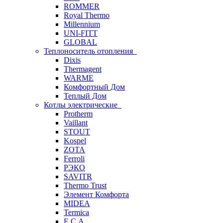
ROMMER
Royal Thermo
Millennium
UNI-FITT
GLOBAL
Теплоноситель отопления
Dixis
Thermagent
WARME
Комфортный Дом
Теплый Дом
Котлы электрические
Protherm
Vaillant
STOUT
Kospel
ZOTA
Ferroli
РЭКО
SAVITR
Thermo Trust
Элемент Комфорта
MIDEA
Termica
E.C.A