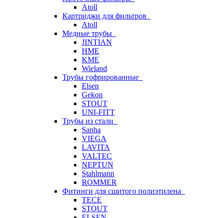
Atoll
Картриджи для фильтров
Atoll
Медные трубы
JINTIAN
HME
KME
Wieland
Трубы гофрированные
Elsen
Gekon
STOUT
UNI-FITT
Трубы из стали
Sanha
VIEGA
LAVITA
VALTEC
NEPTUN
Stahlmann
ROMMER
Фитинги для сшитого полиэтилена
TECE
STOUT
ELSEN