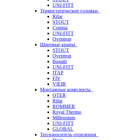
UNI-FITT
Термостатические головки
Rifar
STOUT
Comisa
UNI-FITT
Oventrop
Шаровые краны
STOUT
Oventrop
Bugatti
UNI-FITT
ITAP
FIV
VIEIR
Монтажные комплекты
OTER
Rifar
ROMMER
Royal Thermo
Millennium
UNI-FITT
GLOBAL
Теплоноситель отопления