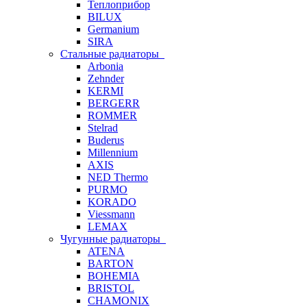
Теплоприбор
BILUX
Germanium
SIRA
Стальные радиаторы
Arbonia
Zehnder
KERMI
BERGERR
ROMMER
Stelrad
Buderus
Millennium
AXIS
NED Thermo
PURMO
KORADO
Viessmann
LEMAX
Чугунные радиаторы
ATENA
BARTON
BOHEMIA
BRISTOL
CHAMONIX