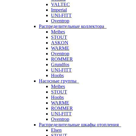
VALTEC
Imperial
UNI-FITT
Oventrop
Распределительные коллектора
Meibes
STOUT
ASKON
WARME
Oventrop
ROMMER
Grundfos
UNI-FITT
Hoobs
Насосные группы
Meibes
STOUT
Hoobs
WARME
ROMMER
UNI-FITT
Oventrop
Распределительные шкафы отопления
Elsen
STOUT