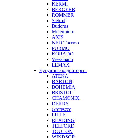
KERMI
BERGERR
ROMMER
Stelrad
Buderus
Millennium
AXIS
NED Thermo
PURMO
KORADO
Viessmann
LEMAX
Чугунные радиаторы
ATENA
BARTON
BOHEMIA
BRISTOL
CHAMONIX
DERBY
Grotescco
LILLE
READING
TELFORD
TOULON
WINDSOR