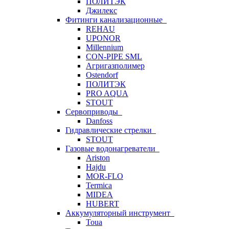
ПОЛИТЭК
Джилекс
Фитинги канализационные
REHAU
UPONOR
Millennium
CON-PIPE SML
Агригазполимер
Ostendorf
ПОЛИТЭК
PRO AQUA
STOUT
Сервоприводы
Danfoss
Гидравлические стрелки
STOUT
Газовые водонагреватели
Ariston
Hajdu
MOR-FLO
Termica
MIDEA
HUBERT
Аккумуляторный инструмент
Toua