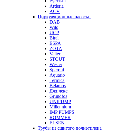
РусНИТ
Arderia
ACV
Циркуляционные насосы
DAB
Wilo
UCP
Biral
ESPA
ZOTA
Valtec
STOUT
Wester
Speroni
Aquario
Termica
Belamos
Джилекс
Grundfos
UNIPUMP
Millennium
IMP PUMPS
ROMMER
ELSEN
Трубы из сшитого полиэтилена