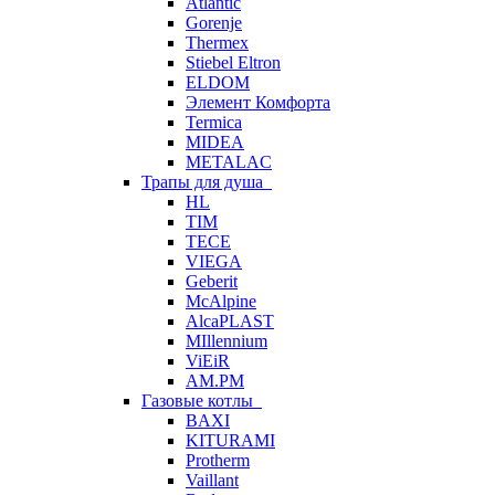
Atlantic
Gorenje
Thermex
Stiebel Eltron
ELDOM
Элемент Комфорта
Termica
MIDEA
METALAC
Трапы для душа
HL
TIM
TECE
VIEGA
Geberit
McAlpine
AlcaPLAST
MIllennium
ViEiR
AM.PM
Газовые котлы
BAXI
KITURAMI
Protherm
Vaillant