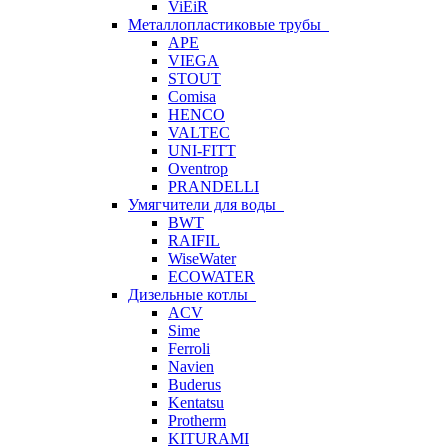
ViEiR
Металлопластиковые трубы
APE
VIEGA
STOUT
Comisa
HENCO
VALTEC
UNI-FITT
Oventrop
PRANDELLI
Умягчители для воды
BWT
RAIFIL
WiseWater
ECOWATER
Дизельные котлы
ACV
Sime
Ferroli
Navien
Buderus
Kentatsu
Protherm
KITURAMI