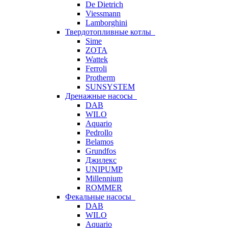
De Dietrich
Viessmann
Lamborghini
Твердотопливные котлы
Sime
ZOTA
Wattek
Ferroli
Protherm
SUNSYSTEM
Дренажные насосы
DAB
WILO
Aquario
Pedrollo
Belamos
Grundfos
Джилекс
UNIPUMP
Millennium
ROMMER
Фекальные насосы
DAB
WILO
Aquario