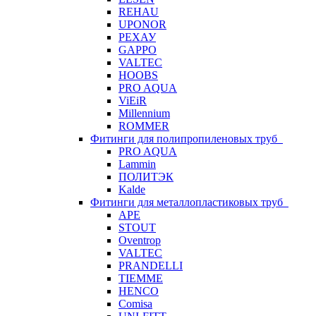
REHAU
UPONOR
РЕХАУ
GAPPO
VALTEC
HOOBS
PRO AQUA
ViEiR
Millennium
ROMMER
Фитинги для полипропиленовых труб
PRO AQUA
Lammin
ПОЛИТЭК
Kalde
Фитинги для металлопластиковых труб
APE
STOUT
Oventrop
VALTEC
PRANDELLI
TIEMME
HENCO
Comisa