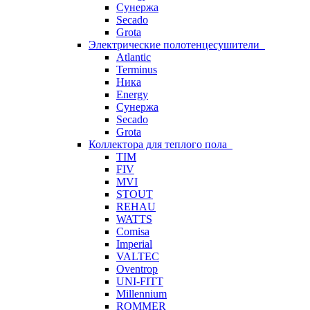
Сунержа
Secado
Grota
Электрические полотенцесушители
Atlantic
Terminus
Ника
Energy
Сунержа
Secado
Grota
Коллектора для теплого пола
TIM
FIV
MVI
STOUT
REHAU
WATTS
Comisa
Imperial
VALTEC
Oventrop
UNI-FITT
Millennium
ROMMER