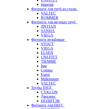
UNI-FITT
Imperial
Фитинги для труб из стали
VALTEC
ROMMER
Фитинги для медных труб
JINTIAN
SANHA
VIEGA
Фитинги резьбовые
STOUT
VIEGA
ELSEN
UNI-FITT
TIEMME
Itap
Comisa
Euros
Millennium
VALTEC
Трубы ПНД
CYKLON
Джилекс
ПОЛИТЭК
Фитинги для ПНД