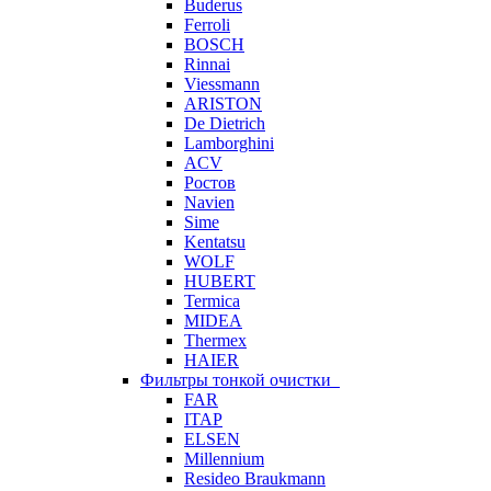
Buderus
Ferroli
BOSCH
Rinnai
Viessmann
ARISTON
De Dietrich
Lamborghini
ACV
Ростов
Navien
Sime
Kentatsu
WOLF
HUBERT
Termica
MIDEA
Thermex
HAIER
Фильтры тонкой очистки
FAR
ITAP
ELSEN
Millennium
Resideo Braukmann