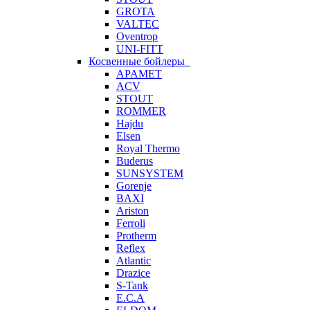
GROTA
VALTEC
Oventrop
UNI-FITT
Косвенные бойлеры
APAMET
ACV
STOUT
ROMMER
Hajdu
Elsen
Royal Thermo
Buderus
SUNSYSTEM
Gorenje
BAXI
Ariston
Ferroli
Protherm
Reflex
Atlantic
Drazice
S-Tank
E.C.A