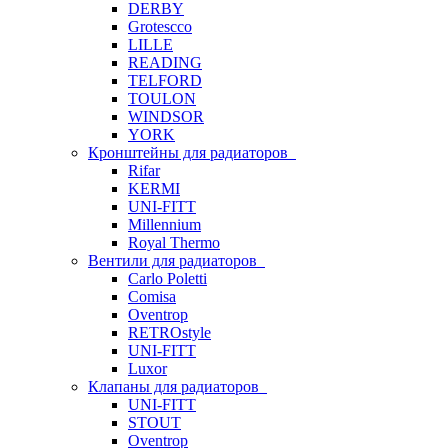
DERBY
Grotescco
LILLE
READING
TELFORD
TOULON
WINDSOR
YORK
Кронштейны для радиаторов
Rifar
KERMI
UNI-FITT
Millennium
Royal Thermo
Вентили для радиаторов
Carlo Poletti
Comisa
Oventrop
RETROstyle
UNI-FITT
Luxor
Клапаны для радиаторов
UNI-FITT
STOUT
Oventrop