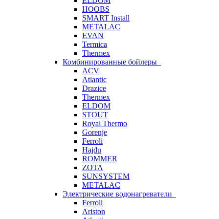
ELDOM
HOOBS
SMART Install
METALAC
EVAN
Termica
Thermex
Комбинированные бойлеры
ACV
Atlantic
Drazice
Thermex
ELDOM
STOUT
Royal Thermo
Gorenje
Ferroli
Hajdu
ROMMER
ZOTA
SUNSYSTEM
METALAC
Электрические водонагреватели
Ferroli
Ariston