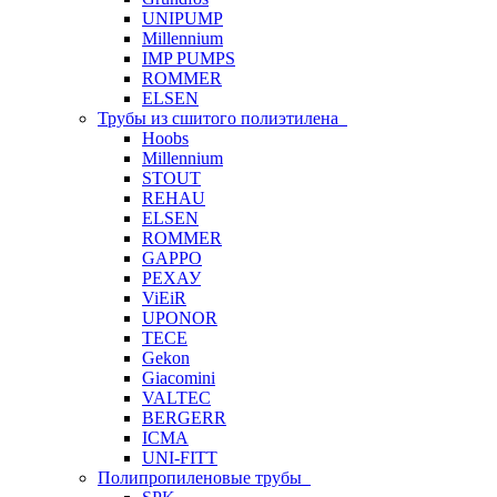
UNIPUMP
Millennium
IMP PUMPS
ROMMER
ELSEN
Трубы из сшитого полиэтилена
Hoobs
Millennium
STOUT
REHAU
ELSEN
ROMMER
GAPPO
РЕХАУ
ViEiR
UPONOR
TECE
Gekon
Giacomini
VALTEC
BERGERR
ICMA
UNI-FITT
Полипропиленовые трубы