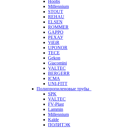
Hoobs
Millennium
STOUT
REHAU
ELSEN
ROMMER
GAPPO
РЕХАУ
ViEiR
UPONOR
TECE
Gekon
Giacomini
VALTEC
BERGERR
ICMA
UNI-FITT
Полипропиленовые трубы
SPK
VALTEC
FV-Plast
Lammin
Millennium
Kalde
ПОЛИТЭК