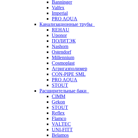
Banninger
Valfex
Imperial
PRO AQUA
Канализационные трубы
REHAU
Uponor
ПОЛИТЭК
Nashorn
Ostendorf
Millennium
Cosmoplast
Агригазполимер
CON-PIPE SML
PRO AQUA
STOUT
Расширительные баки
CIMM
Gekon
STOUT
Reflex
Flamco
VALTEC
UNI-FITT
Belamos