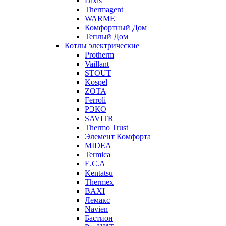
Dixis
Thermagent
WARME
Комфортный Дом
Теплый Дом
Котлы электрические
Protherm
Vaillant
STOUT
Kospel
ZOTA
Ferroli
РЭКО
SAVITR
Thermo Trust
Элемент Комфорта
MIDEA
Termica
E.C.A
Kentatsu
Thermex
BAXI
Лемакс
Navien
Бастион