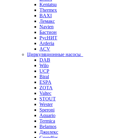
Kentatsu
Thermex
BAXI
Лемакс
Navien
Бастион
РусНИТ
Arderia
ACV
Циркуляционные насосы
DAB
Wilo
UCP
Biral
ESPA
ZOTA
Valtec
STOUT
Wester
Speroni
Aquario
Termica
Belamos
Джилекс
Grundfos