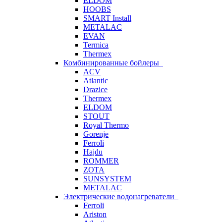
ELDOM
HOOBS
SMART Install
METALAC
EVAN
Termica
Thermex
Комбинированные бойлеры
ACV
Atlantic
Drazice
Thermex
ELDOM
STOUT
Royal Thermo
Gorenje
Ferroli
Hajdu
ROMMER
ZOTA
SUNSYSTEM
METALAC
Электрические водонагреватели
Ferroli
Ariston