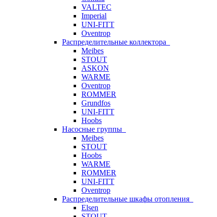
VALTEC
Imperial
UNI-FITT
Oventrop
Распределительные коллектора
Meibes
STOUT
ASKON
WARME
Oventrop
ROMMER
Grundfos
UNI-FITT
Hoobs
Насосные группы
Meibes
STOUT
Hoobs
WARME
ROMMER
UNI-FITT
Oventrop
Распределительные шкафы отопления
Elsen
STOUT