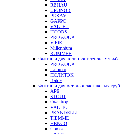
REHAU
UPONOR
РЕХАУ
GAPPO
VALTEC
HOOBS
PRO AQUA
ViEiR
Millennium
ROMMER
Фитинги для полипропиленовых труб
PRO AQUA
Lammin
ПОЛИТЭК
Kalde
Фитинги для металлопластиковых труб
APE
STOUT
Oventrop
VALTEC
PRANDELLI
TIEMME
HENCO
Comisa