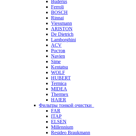
Buderus
Ferroli
BOSCH
Rinnai
Viessmann
ARISTON
De Dietrich
Lamborghini
ACV
Ростов
Navien
Sime
Kentatsu
WOLF
HUBERT
Termica
MIDEA
Thermex
HAIER
Фильтры тонкой очистки
FAR
ITAP
ELSEN
Millennium
Resideo Braukmann