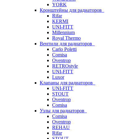
YORK
Кронштейны для радиаторов
Rifar
KERMI
UNI-FITT
Millennium
Royal Thermo
Вентили для радиаторов
Carlo Poletti
Comisa
Oventrop
RETROstyle
UNI-FITT
Luxor
Клапаны для радиаторов
UNI-FITT
STOUT
Oventrop
Comisa
Узлы для радиаторов
Comisa
Oventrop
REHAU
Rifar
STOUT