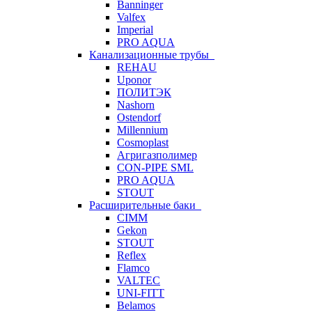
Banninger
Valfex
Imperial
PRO AQUA
Канализационные трубы
REHAU
Uponor
ПОЛИТЭК
Nashorn
Ostendorf
Millennium
Cosmoplast
Агригазполимер
CON-PIPE SML
PRO AQUA
STOUT
Расширительные баки
CIMM
Gekon
STOUT
Reflex
Flamco
VALTEC
UNI-FITT
Belamos