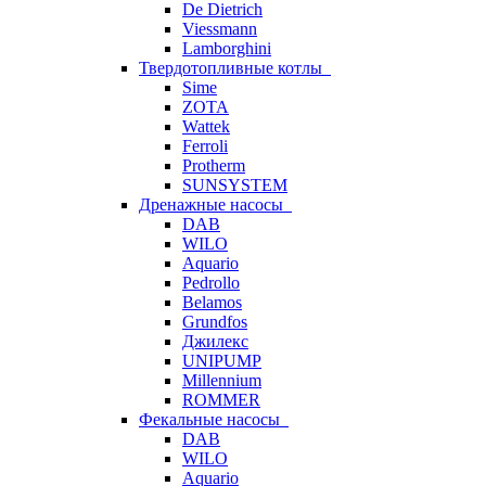
De Dietrich
Viessmann
Lamborghini
Твердотопливные котлы
Sime
ZOTA
Wattek
Ferroli
Protherm
SUNSYSTEM
Дренажные насосы
DAB
WILO
Aquario
Pedrollo
Belamos
Grundfos
Джилекс
UNIPUMP
Millennium
ROMMER
Фекальные насосы
DAB
WILO
Aquario