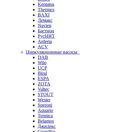
Kentatsu
Thermex
BAXI
Лемакс
Navien
Бастион
РусНИТ
Arderia
ACV
Циркуляционные насосы
DAB
Wilo
UCP
Biral
ESPA
ZOTA
Valtec
STOUT
Wester
Speroni
Aquario
Termica
Belamos
Джилекс
Grundfos