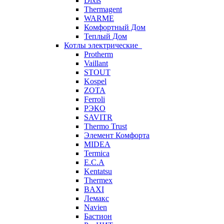
Dixis
Thermagent
WARME
Комфортный Дом
Теплый Дом
Котлы электрические
Protherm
Vaillant
STOUT
Kospel
ZOTA
Ferroli
РЭКО
SAVITR
Thermo Trust
Элемент Комфорта
MIDEA
Termica
E.C.A
Kentatsu
Thermex
BAXI
Лемакс
Navien
Бастион