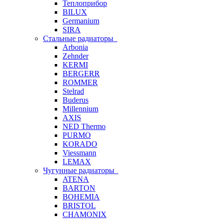
Теплоприбор
BILUX
Germanium
SIRA
Стальные радиаторы
Arbonia
Zehnder
KERMI
BERGERR
ROMMER
Stelrad
Buderus
Millennium
AXIS
NED Thermo
PURMO
KORADO
Viessmann
LEMAX
Чугунные радиаторы
ATENA
BARTON
BOHEMIA
BRISTOL
CHAMONIX