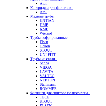
Atoll
Картриджи для фильтров
Atoll
Медные трубы
JINTIAN
HME
KME
Wieland
Трубы гофрированные
Elsen
Gekon
STOUT
UNI-FITT
Трубы из стали
Sanha
VIEGA
LAVITA
VALTEC
NEPTUN
Stahlmann
ROMMER
Фитинги для сшитого полиэтилена
TECE
STOUT
ELSEN