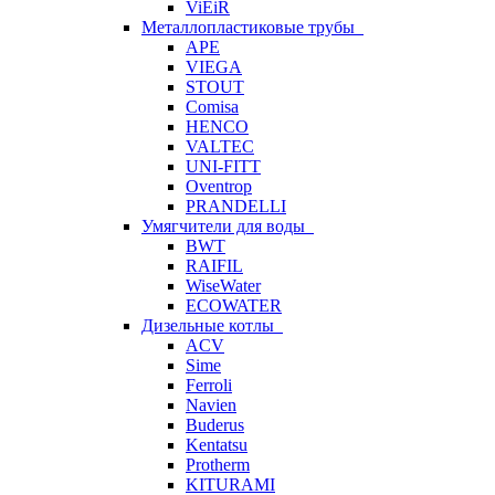
ViEiR
Металлопластиковые трубы
APE
VIEGA
STOUT
Comisa
HENCO
VALTEC
UNI-FITT
Oventrop
PRANDELLI
Умягчители для воды
BWT
RAIFIL
WiseWater
ECOWATER
Дизельные котлы
ACV
Sime
Ferroli
Navien
Buderus
Kentatsu
Protherm
KITURAMI