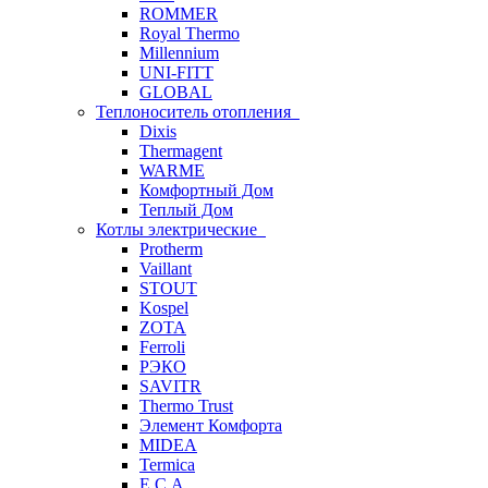
ROMMER
Royal Thermo
Millennium
UNI-FITT
GLOBAL
Теплоноситель отопления
Dixis
Thermagent
WARME
Комфортный Дом
Теплый Дом
Котлы электрические
Protherm
Vaillant
STOUT
Kospel
ZOTA
Ferroli
РЭКО
SAVITR
Thermo Trust
Элемент Комфорта
MIDEA
Termica
E.C.A