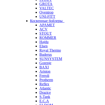
GROTA
VALTEC
Oventrop
UNI-FITT
Косвенные бойлеры
APAMET
ACV
STOUT
ROMMER
Hajdu
Elsen
Royal Thermo
Buderus
SUNSYSTEM
Gorenje
BAXI
Ariston
Ferroli
Protherm
Reflex
Atlantic
Drazice
S-Tank
E.C.A