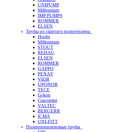
UNIPUMP
Millennium
IMP PUMPS
ROMMER
ELSEN
Трубы из сшитого полиэтилена
Hoobs
Millennium
STOUT
REHAU
ELSEN
ROMMER
GAPPO
РЕХАУ
ViEiR
UPONOR
TECE
Gekon
Giacomini
VALTEC
BERGERR
ICMA
UNI-FITT
Полипропиленовые трубы