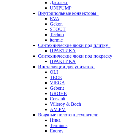
Джилекс
UNIPUMP
Внутрипольные конвекторы
EVA
Gekon
STOUT
Techno
itermic
Сантехнические люки под плитку
ПРАКТИКА
Сантехнические люки под покраску
ПРАКТИКА
Инсталляции для унитазов
OLI
TECE
VIEGA
Geberit
GROHE
Cersanit
Villeroy & Boch
AM.PM
Водяные полотенцесушители
Ника
Terminus
Energy