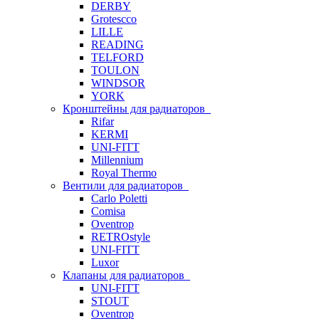
DERBY
Grotescco
LILLE
READING
TELFORD
TOULON
WINDSOR
YORK
Кронштейны для радиаторов
Rifar
KERMI
UNI-FITT
Millennium
Royal Thermo
Вентили для радиаторов
Carlo Poletti
Comisa
Oventrop
RETROstyle
UNI-FITT
Luxor
Клапаны для радиаторов
UNI-FITT
STOUT
Oventrop