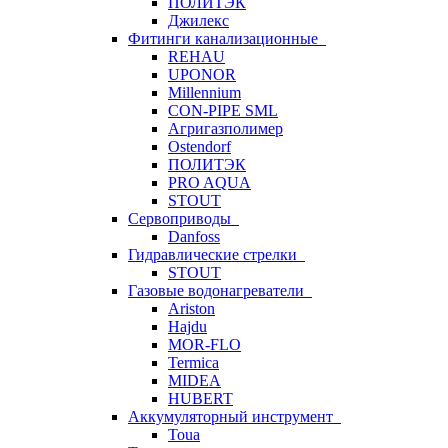
ПОЛИТЭК
Джилекс
Фитинги канализационные
REHAU
UPONOR
Millennium
CON-PIPE SML
Агригазполимер
Ostendorf
ПОЛИТЭК
PRO AQUA
STOUT
Сервоприводы
Danfoss
Гидравлические стрелки
STOUT
Газовые водонагреватели
Ariston
Hajdu
MOR-FLO
Termica
MIDEA
HUBERT
Аккумуляторный инструмент
Toua