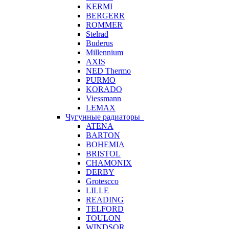
KERMI
BERGERR
ROMMER
Stelrad
Buderus
Millennium
AXIS
NED Thermo
PURMO
KORADO
Viessmann
LEMAX
Чугунные радиаторы
ATENA
BARTON
BOHEMIA
BRISTOL
CHAMONIX
DERBY
Grotescco
LILLE
READING
TELFORD
TOULON
WINDSOR