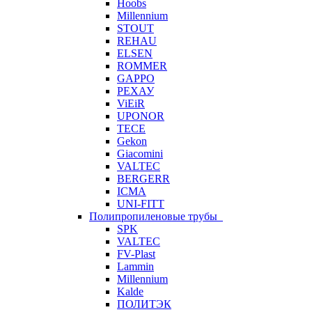
Hoobs
Millennium
STOUT
REHAU
ELSEN
ROMMER
GAPPO
РЕХАУ
ViEiR
UPONOR
TECE
Gekon
Giacomini
VALTEC
BERGERR
ICMA
UNI-FITT
Полипропиленовые трубы
SPK
VALTEC
FV-Plast
Lammin
Millennium
Kalde
ПОЛИТЭК