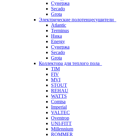
Сунержа
Secado
Grota
Электрические полотенцесушители
Atlantic
Terminus
Ника
Energy
Сунержа
Secado
Grota
Коллектора для теплого пола
TIM
FIV
MVI
STOUT
REHAU
WATTS
Comisa
Imperial
VALTEC
Oventrop
UNI-FITT
Millennium
ROMMER