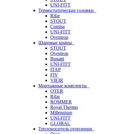
UNI-FITT
Термостатические головки
Rifar
STOUT
Comisa
UNI-FITT
Oventrop
Шаровые краны
STOUT
Oventrop
Bugatti
UNI-FITT
ITAP
FIV
VIEIR
Монтажные комплекты
OTER
Rifar
ROMMER
Royal Thermo
Millennium
UNI-FITT
GLOBAL
Теплоноситель отопления