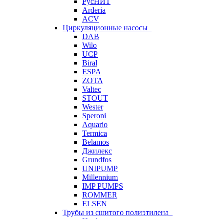
РусНИТ
Arderia
ACV
Циркуляционные насосы
DAB
Wilo
UCP
Biral
ESPA
ZOTA
Valtec
STOUT
Wester
Speroni
Aquario
Termica
Belamos
Джилекс
Grundfos
UNIPUMP
Millennium
IMP PUMPS
ROMMER
ELSEN
Трубы из сшитого полиэтилена