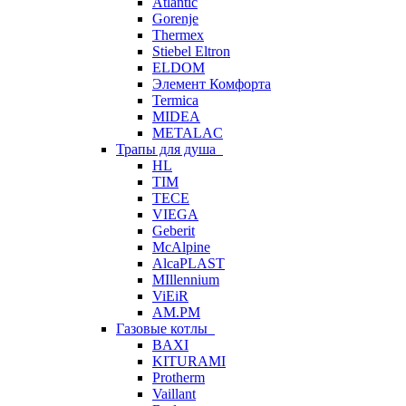
Atlantic
Gorenje
Thermex
Stiebel Eltron
ELDOM
Элемент Комфорта
Termica
MIDEA
METALAC
Трапы для душа
HL
TIM
TECE
VIEGA
Geberit
McAlpine
AlcaPLAST
MIllennium
ViEiR
AM.PM
Газовые котлы
BAXI
KITURAMI
Protherm
Vaillant