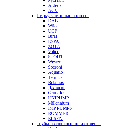
РусНИТ
Arderia
ACV
Циркуляционные насосы
DAB
Wilo
UCP
Biral
ESPA
ZOTA
Valtec
STOUT
Wester
Speroni
Aquario
Termica
Belamos
Джилекс
Grundfos
UNIPUMP
Millennium
IMP PUMPS
ROMMER
ELSEN
Трубы из сшитого полиэтилена