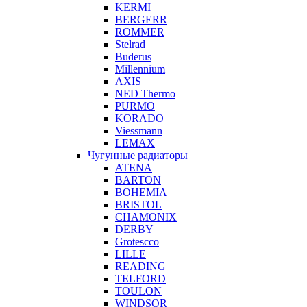
KERMI
BERGERR
ROMMER
Stelrad
Buderus
Millennium
AXIS
NED Thermo
PURMO
KORADO
Viessmann
LEMAX
Чугунные радиаторы
ATENA
BARTON
BOHEMIA
BRISTOL
CHAMONIX
DERBY
Grotescco
LILLE
READING
TELFORD
TOULON
WINDSOR