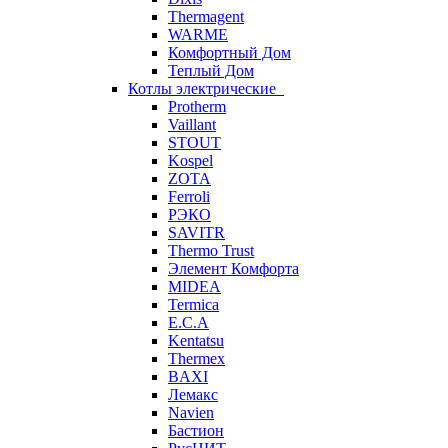
Thermagent
WARME
Комфортный Дом
Теплый Дом
Котлы электрические
Protherm
Vaillant
STOUT
Kospel
ZOTA
Ferroli
РЭКО
SAVITR
Thermo Trust
Элемент Комфорта
MIDEA
Termica
E.C.A
Kentatsu
Thermex
BAXI
Лемакс
Navien
Бастион