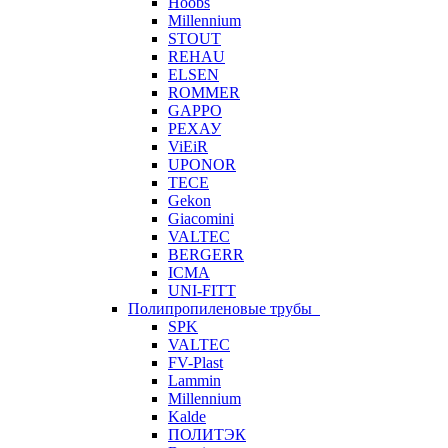
Hoobs
Millennium
STOUT
REHAU
ELSEN
ROMMER
GAPPO
РЕХАУ
ViEiR
UPONOR
TECE
Gekon
Giacomini
VALTEC
BERGERR
ICMA
UNI-FITT
Полипропиленовые трубы
SPK
VALTEC
FV-Plast
Lammin
Millennium
Kalde
ПОЛИТЭК