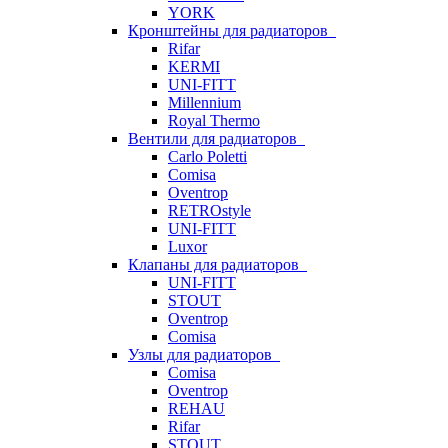
YORK
Кронштейны для радиаторов
Rifar
KERMI
UNI-FITT
Millennium
Royal Thermo
Вентили для радиаторов
Carlo Poletti
Comisa
Oventrop
RETROstyle
UNI-FITT
Luxor
Клапаны для радиаторов
UNI-FITT
STOUT
Oventrop
Comisa
Узлы для радиаторов
Comisa
Oventrop
REHAU
Rifar
STOUT