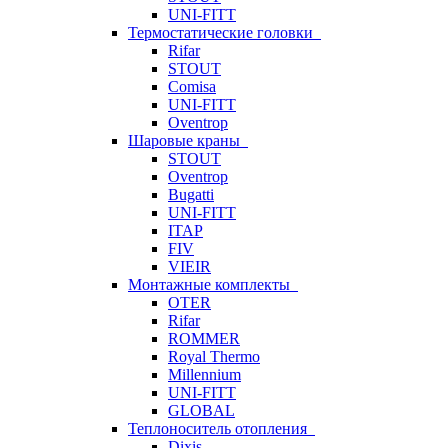
UNI-FITT
Термостатические головки
Rifar
STOUT
Comisa
UNI-FITT
Oventrop
Шаровые краны
STOUT
Oventrop
Bugatti
UNI-FITT
ITAP
FIV
VIEIR
Монтажные комплекты
OTER
Rifar
ROMMER
Royal Thermo
Millennium
UNI-FITT
GLOBAL
Теплоноситель отопления
Dixis