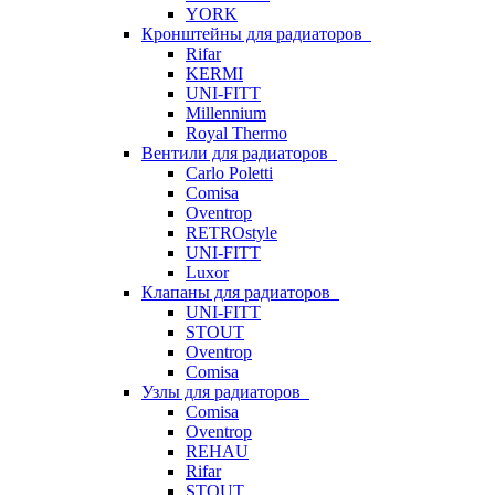
YORK
Кронштейны для радиаторов
Rifar
KERMI
UNI-FITT
Millennium
Royal Thermo
Вентили для радиаторов
Carlo Poletti
Comisa
Oventrop
RETROstyle
UNI-FITT
Luxor
Клапаны для радиаторов
UNI-FITT
STOUT
Oventrop
Comisa
Узлы для радиаторов
Comisa
Oventrop
REHAU
Rifar
STOUT