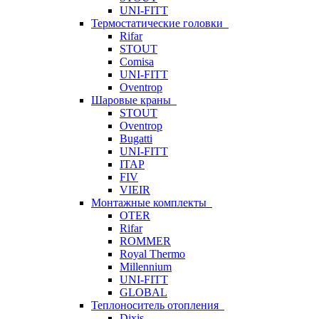
UNI-FITT
Термостатические головки
Rifar
STOUT
Comisa
UNI-FITT
Oventrop
Шаровые краны
STOUT
Oventrop
Bugatti
UNI-FITT
ITAP
FIV
VIEIR
Монтажные комплекты
OTER
Rifar
ROMMER
Royal Thermo
Millennium
UNI-FITT
GLOBAL
Теплоноситель отопления
Dixis