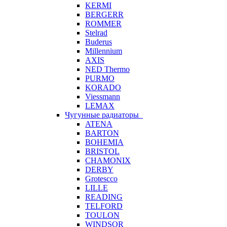
KERMI
BERGERR
ROMMER
Stelrad
Buderus
Millennium
AXIS
NED Thermo
PURMO
KORADO
Viessmann
LEMAX
Чугунные радиаторы
ATENA
BARTON
BOHEMIA
BRISTOL
CHAMONIX
DERBY
Grotescco
LILLE
READING
TELFORD
TOULON
WINDSOR