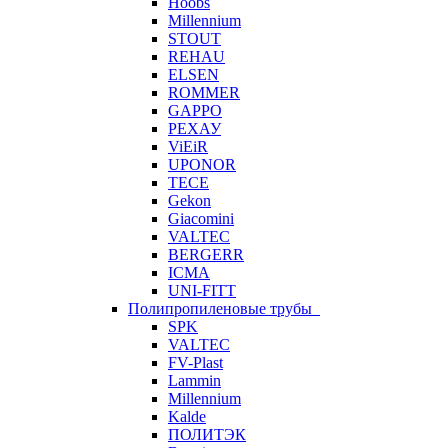
Hoobs
Millennium
STOUT
REHAU
ELSEN
ROMMER
GAPPO
РЕХАУ
ViEiR
UPONOR
TECE
Gekon
Giacomini
VALTEC
BERGERR
ICMA
UNI-FITT
Полипропиленовые трубы
SPK
VALTEC
FV-Plast
Lammin
Millennium
Kalde
ПОЛИТЭК