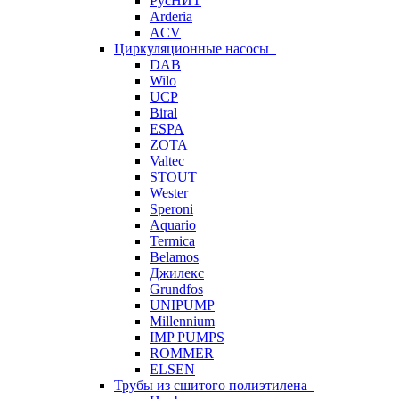
РусНИТ
Arderia
ACV
Циркуляционные насосы
DAB
Wilo
UCP
Biral
ESPA
ZOTA
Valtec
STOUT
Wester
Speroni
Aquario
Termica
Belamos
Джилекс
Grundfos
UNIPUMP
Millennium
IMP PUMPS
ROMMER
ELSEN
Трубы из сшитого полиэтилена