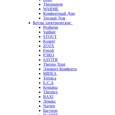
Thermagent
WARME
Комфортный Дом
Теплый Дом
Котлы электрические
Protherm
Vaillant
STOUT
Kospel
ZOTA
Ferroli
РЭКО
SAVITR
Thermo Trust
Элемент Комфорта
MIDEA
Termica
E.C.A
Kentatsu
Thermex
BAXI
Лемакс
Navien
Бастион