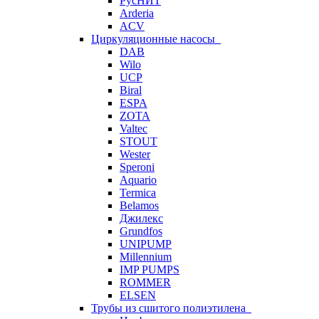
РусНИТ
Arderia
ACV
Циркуляционные насосы
DAB
Wilo
UCP
Biral
ESPA
ZOTA
Valtec
STOUT
Wester
Speroni
Aquario
Termica
Belamos
Джилекс
Grundfos
UNIPUMP
Millennium
IMP PUMPS
ROMMER
ELSEN
Трубы из сшитого полиэтилена