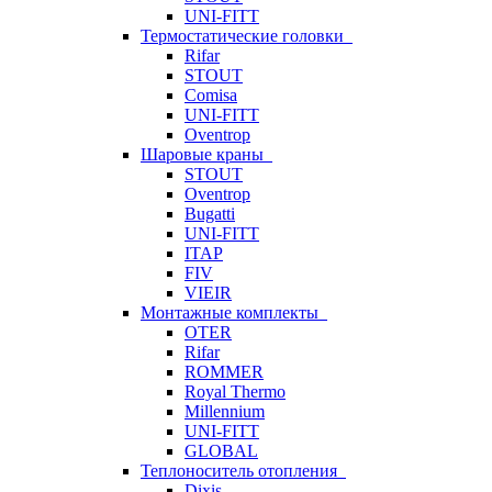
UNI-FITT
Термостатические головки
Rifar
STOUT
Comisa
UNI-FITT
Oventrop
Шаровые краны
STOUT
Oventrop
Bugatti
UNI-FITT
ITAP
FIV
VIEIR
Монтажные комплекты
OTER
Rifar
ROMMER
Royal Thermo
Millennium
UNI-FITT
GLOBAL
Теплоноситель отопления
Dixis