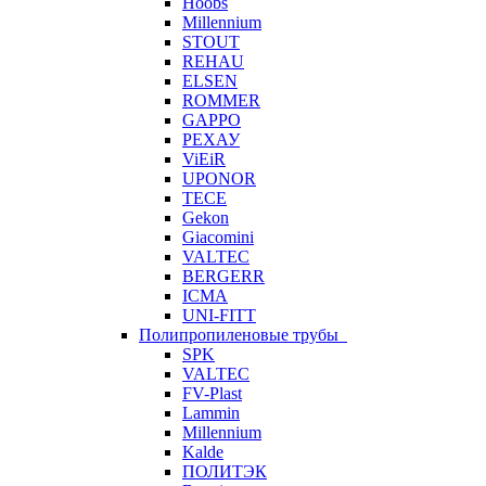
Hoobs
Millennium
STOUT
REHAU
ELSEN
ROMMER
GAPPO
РЕХАУ
ViEiR
UPONOR
TECE
Gekon
Giacomini
VALTEC
BERGERR
ICMA
UNI-FITT
Полипропиленовые трубы
SPK
VALTEC
FV-Plast
Lammin
Millennium
Kalde
ПОЛИТЭК