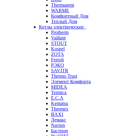
Thermagent
WARME
Комфортный Дом
Теплый Дом
Котлы электрические
Protherm
Vaillant
STOUT
Kospel
ZOTA
Ferroli
РЭКО
SAVITR
Thermo Trust
Элемент Комфорта
MIDEA
Termica
E.C.A
Kentatsu
Thermex
BAXI
Лемакс
Navien
Бастион