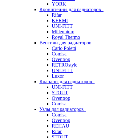
YORK
Кронштейны для радиаторов
Rifar
KERMI
UNI-FITT
Millennium
Royal Thermo
Вентили для радиаторов
Carlo Poletti
Comisa
Oventrop
RETROstyle
UNI-FITT
Luxor
Клапаны для радиаторов
UNI-FITT
STOUT
Oventrop
Comisa
Узлы для радиаторов
Comisa
Oventrop
REHAU
Rifar
STOUT