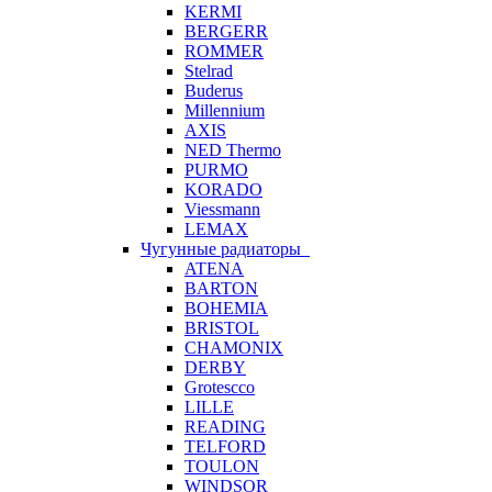
KERMI
BERGERR
ROMMER
Stelrad
Buderus
Millennium
AXIS
NED Thermo
PURMO
KORADO
Viessmann
LEMAX
Чугунные радиаторы
ATENA
BARTON
BOHEMIA
BRISTOL
CHAMONIX
DERBY
Grotescco
LILLE
READING
TELFORD
TOULON
WINDSOR