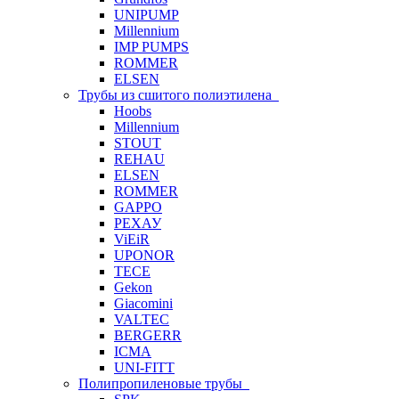
UNIPUMP
Millennium
IMP PUMPS
ROMMER
ELSEN
Трубы из сшитого полиэтилена
Hoobs
Millennium
STOUT
REHAU
ELSEN
ROMMER
GAPPO
РЕХАУ
ViEiR
UPONOR
TECE
Gekon
Giacomini
VALTEC
BERGERR
ICMA
UNI-FITT
Полипропиленовые трубы