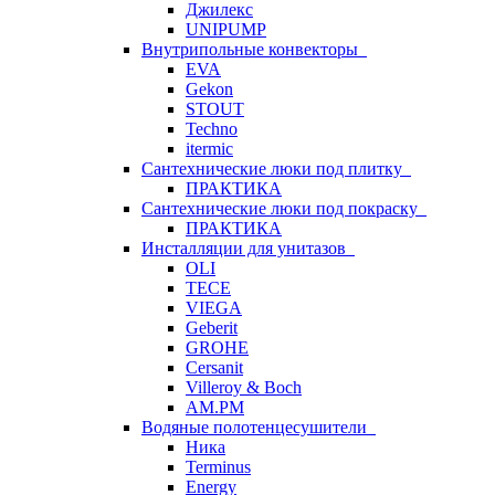
Джилекс
UNIPUMP
Внутрипольные конвекторы
EVA
Gekon
STOUT
Techno
itermic
Сантехнические люки под плитку
ПРАКТИКА
Сантехнические люки под покраску
ПРАКТИКА
Инсталляции для унитазов
OLI
TECE
VIEGA
Geberit
GROHE
Cersanit
Villeroy & Boch
AM.PM
Водяные полотенцесушители
Ника
Terminus
Energy