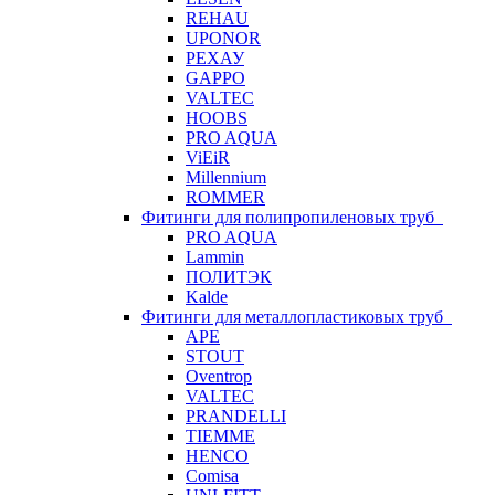
REHAU
UPONOR
РЕХАУ
GAPPO
VALTEC
HOOBS
PRO AQUA
ViEiR
Millennium
ROMMER
Фитинги для полипропиленовых труб
PRO AQUA
Lammin
ПОЛИТЭК
Kalde
Фитинги для металлопластиковых труб
APE
STOUT
Oventrop
VALTEC
PRANDELLI
TIEMME
HENCO
Comisa