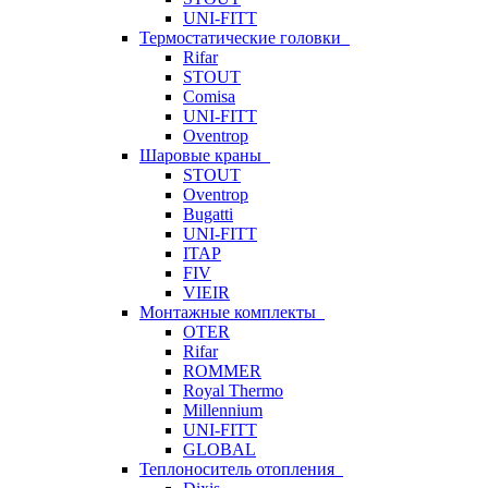
UNI-FITT
Термостатические головки
Rifar
STOUT
Comisa
UNI-FITT
Oventrop
Шаровые краны
STOUT
Oventrop
Bugatti
UNI-FITT
ITAP
FIV
VIEIR
Монтажные комплекты
OTER
Rifar
ROMMER
Royal Thermo
Millennium
UNI-FITT
GLOBAL
Теплоноситель отопления