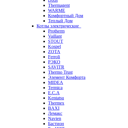
Dixis
Thermagent
WARME
Комфортный Дом
Теплый Дом
Котлы электрические
Protherm
Vaillant
STOUT
Kospel
ZOTA
Ferroli
РЭКО
SAVITR
Thermo Trust
Элемент Комфорта
MIDEA
Termica
E.C.A
Kentatsu
Thermex
BAXI
Лемакс
Navien
Бастион