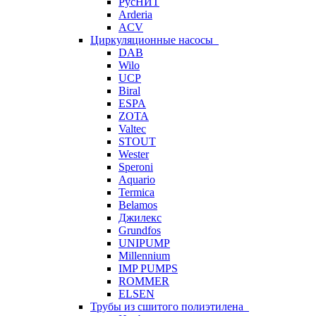
РусНИТ
Arderia
ACV
Циркуляционные насосы
DAB
Wilo
UCP
Biral
ESPA
ZOTA
Valtec
STOUT
Wester
Speroni
Aquario
Termica
Belamos
Джилекс
Grundfos
UNIPUMP
Millennium
IMP PUMPS
ROMMER
ELSEN
Трубы из сшитого полиэтилена