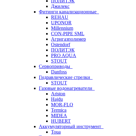
ПОЛИТЭК
Джилекс
Фитинги канализационные
REHAU
UPONOR
Millennium
CON-PIPE SML
Агригазполимер
Ostendorf
ПОЛИТЭК
PRO AQUA
STOUT
Сервоприводы
Danfoss
Гидравлические стрелки
STOUT
Газовые водонагреватели
Ariston
Hajdu
MOR-FLO
Termica
MIDEA
HUBERT
Аккумуляторный инструмент
Toua