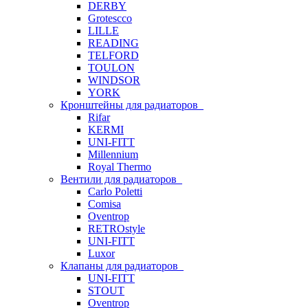
DERBY
Grotescco
LILLE
READING
TELFORD
TOULON
WINDSOR
YORK
Кронштейны для радиаторов
Rifar
KERMI
UNI-FITT
Millennium
Royal Thermo
Вентили для радиаторов
Carlo Poletti
Comisa
Oventrop
RETROstyle
UNI-FITT
Luxor
Клапаны для радиаторов
UNI-FITT
STOUT
Oventrop