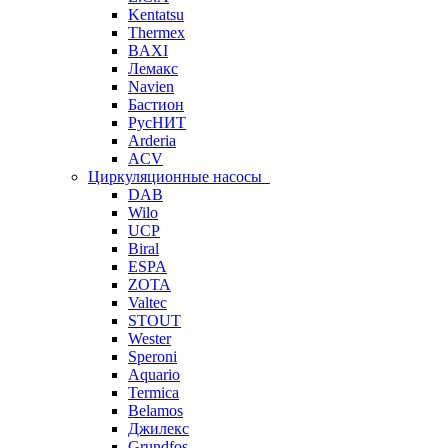
Kentatsu
Thermex
BAXI
Лемакс
Navien
Бастион
РусНИТ
Arderia
ACV
Циркуляционные насосы
DAB
Wilo
UCP
Biral
ESPA
ZOTA
Valtec
STOUT
Wester
Speroni
Aquario
Termica
Belamos
Джилекс
Grundfos