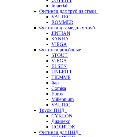
UNI-FITT
Imperial
Фитинги для труб из стали
VALTEC
ROMMER
Фитинги для медных труб
JINTIAN
SANHA
VIEGA
Фитинги резьбовые
STOUT
VIEGA
ELSEN
UNI-FITT
TIEMME
Itap
Comisa
Euros
Millennium
VALTEC
Трубы ПНД
CYKLON
Джилекс
ПОЛИТЭК
Фитинги для ПНД