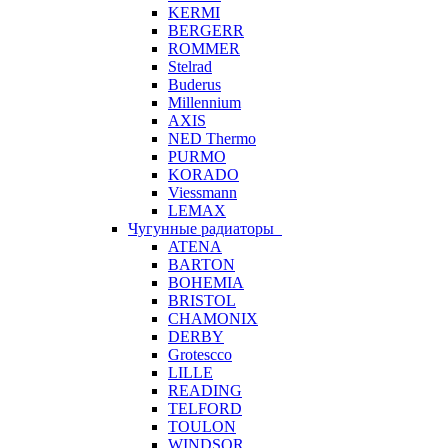
KERMI
BERGERR
ROMMER
Stelrad
Buderus
Millennium
AXIS
NED Thermo
PURMO
KORADO
Viessmann
LEMAX
Чугунные радиаторы
ATENA
BARTON
BOHEMIA
BRISTOL
CHAMONIX
DERBY
Grotescco
LILLE
READING
TELFORD
TOULON
WINDSOR