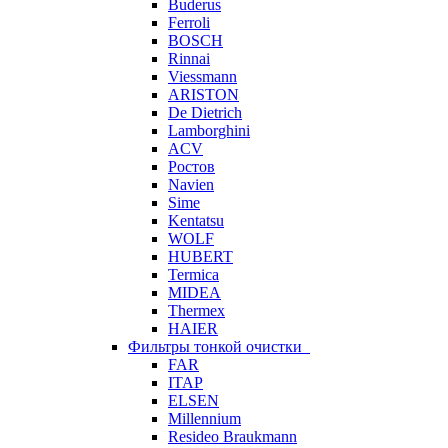
Buderus
Ferroli
BOSCH
Rinnai
Viessmann
ARISTON
De Dietrich
Lamborghini
ACV
Ростов
Navien
Sime
Kentatsu
WOLF
HUBERT
Termica
MIDEA
Thermex
HAIER
Фильтры тонкой очистки
FAR
ITAP
ELSEN
Millennium
Resideo Braukmann