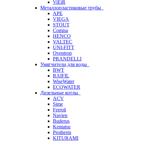
ViEiR
Металлопластиковые трубы
APE
VIEGA
STOUT
Comisa
HENCO
VALTEC
UNI-FITT
Oventrop
PRANDELLI
Умягчители для воды
BWT
RAIFIL
WiseWater
ECOWATER
Дизельные котлы
ACV
Sime
Ferroli
Navien
Buderus
Kentatsu
Protherm
KITURAMI