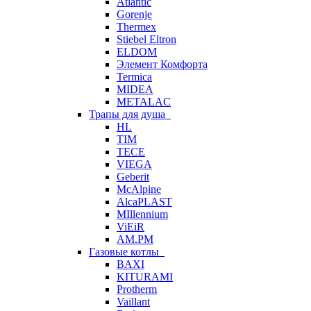
Atlantic
Gorenje
Thermex
Stiebel Eltron
ELDOM
Элемент Комфорта
Termica
MIDEA
METALAC
Трапы для душа
HL
TIM
TECE
VIEGA
Geberit
McAlpine
AlcaPLAST
MIllennium
ViEiR
AM.PM
Газовые котлы
BAXI
KITURAMI
Protherm
Vaillant