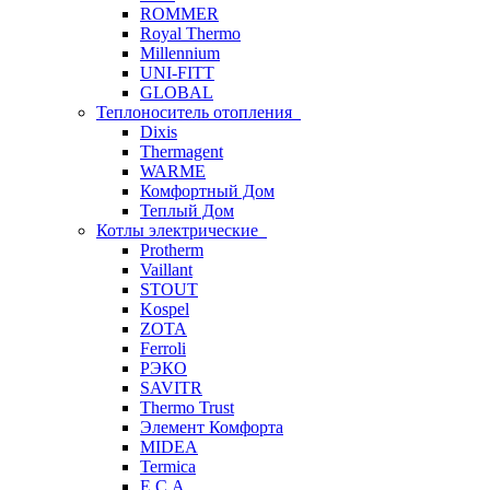
ROMMER
Royal Thermo
Millennium
UNI-FITT
GLOBAL
Теплоноситель отопления
Dixis
Thermagent
WARME
Комфортный Дом
Теплый Дом
Котлы электрические
Protherm
Vaillant
STOUT
Kospel
ZOTA
Ferroli
РЭКО
SAVITR
Thermo Trust
Элемент Комфорта
MIDEA
Termica
E.C.A