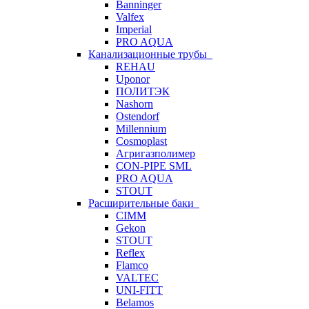
Banninger
Valfex
Imperial
PRO AQUA
Канализационные трубы
REHAU
Uponor
ПОЛИТЭК
Nashorn
Ostendorf
Millennium
Cosmoplast
Агригазполимер
CON-PIPE SML
PRO AQUA
STOUT
Расширительные баки
CIMM
Gekon
STOUT
Reflex
Flamco
VALTEC
UNI-FITT
Belamos