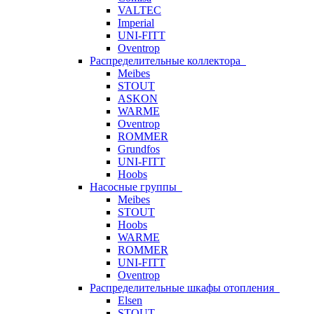
VALTEC
Imperial
UNI-FITT
Oventrop
Распределительные коллектора
Meibes
STOUT
ASKON
WARME
Oventrop
ROMMER
Grundfos
UNI-FITT
Hoobs
Насосные группы
Meibes
STOUT
Hoobs
WARME
ROMMER
UNI-FITT
Oventrop
Распределительные шкафы отопления
Elsen
STOUT