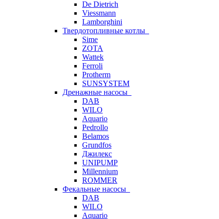
De Dietrich
Viessmann
Lamborghini
Твердотопливные котлы
Sime
ZOTA
Wattek
Ferroli
Protherm
SUNSYSTEM
Дренажные насосы
DAB
WILO
Aquario
Pedrollo
Belamos
Grundfos
Джилекс
UNIPUMP
Millennium
ROMMER
Фекальные насосы
DAB
WILO
Aquario