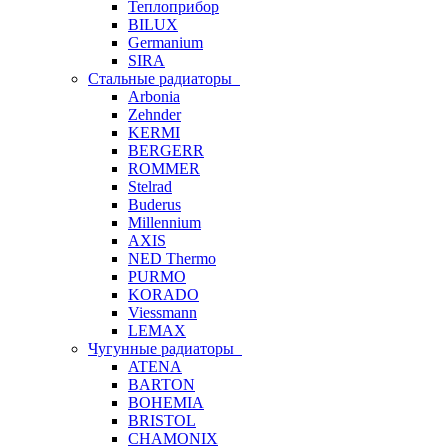
Теплоприбор
BILUX
Germanium
SIRA
Стальные радиаторы
Arbonia
Zehnder
KERMI
BERGERR
ROMMER
Stelrad
Buderus
Millennium
AXIS
NED Thermo
PURMO
KORADO
Viessmann
LEMAX
Чугунные радиаторы
ATENA
BARTON
BOHEMIA
BRISTOL
CHAMONIX