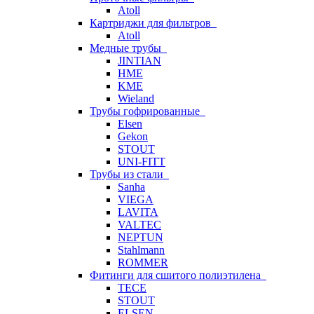
Atoll
Картриджи для фильтров
Atoll
Медные трубы
JINTIAN
HME
KME
Wieland
Трубы гофрированные
Elsen
Gekon
STOUT
UNI-FITT
Трубы из стали
Sanha
VIEGA
LAVITA
VALTEC
NEPTUN
Stahlmann
ROMMER
Фитинги для сшитого полиэтилена
TECE
STOUT
ELSEN