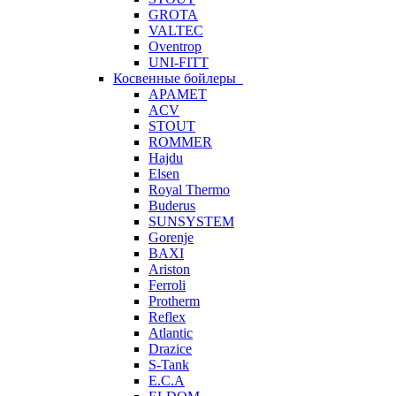
GROTA
VALTEC
Oventrop
UNI-FITT
Косвенные бойлеры
APAMET
ACV
STOUT
ROMMER
Hajdu
Elsen
Royal Thermo
Buderus
SUNSYSTEM
Gorenje
BAXI
Ariston
Ferroli
Protherm
Reflex
Atlantic
Drazice
S-Tank
E.C.A