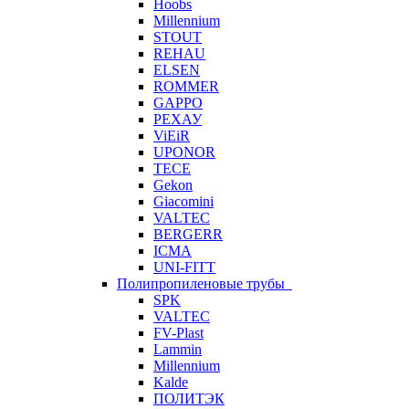
Hoobs
Millennium
STOUT
REHAU
ELSEN
ROMMER
GAPPO
РЕХАУ
ViEiR
UPONOR
TECE
Gekon
Giacomini
VALTEC
BERGERR
ICMA
UNI-FITT
Полипропиленовые трубы
SPK
VALTEC
FV-Plast
Lammin
Millennium
Kalde
ПОЛИТЭК