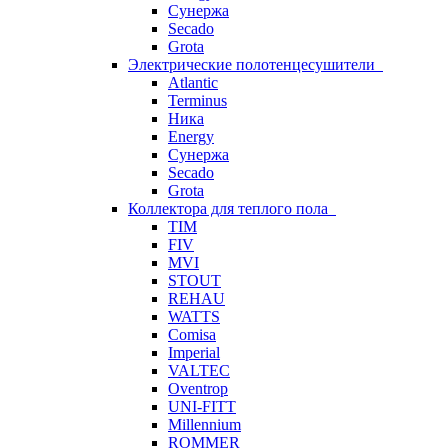
Сунержа
Secado
Grota
Электрические полотенцесушители
Atlantic
Terminus
Ника
Energy
Сунержа
Secado
Grota
Коллектора для теплого пола
TIM
FIV
MVI
STOUT
REHAU
WATTS
Comisa
Imperial
VALTEC
Oventrop
UNI-FITT
Millennium
ROMMER