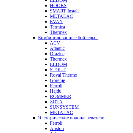
ELDOM
HOOBS
SMART Install
METALAC
EVAN
Termica
Thermex
Комбинированные бойлеры
ACV
Atlantic
Drazice
Thermex
ELDOM
STOUT
Royal Thermo
Gorenje
Ferroli
Hajdu
ROMMER
ZOTA
SUNSYSTEM
METALAC
Электрические водонагреватели
Ferroli
Ariston