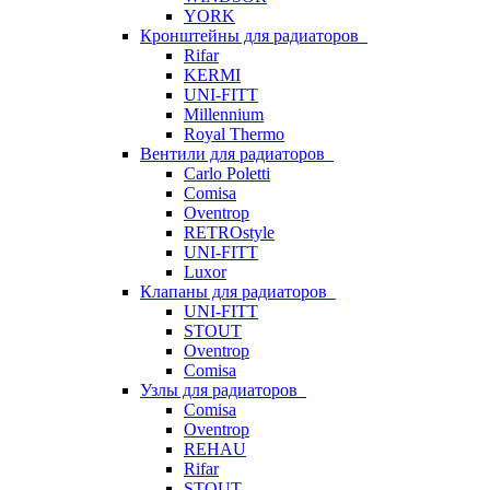
YORK
Кронштейны для радиаторов
Rifar
KERMI
UNI-FITT
Millennium
Royal Thermo
Вентили для радиаторов
Carlo Poletti
Comisa
Oventrop
RETROstyle
UNI-FITT
Luxor
Клапаны для радиаторов
UNI-FITT
STOUT
Oventrop
Comisa
Узлы для радиаторов
Comisa
Oventrop
REHAU
Rifar
STOUT