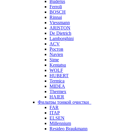
Buderus
Ferroli
BOSCH
Rinnai
Viessmann
ARISTON
De Dietrich
Lamborghini
ACV
Ростов
Navien
Sime
Kentatsu
WOLF
HUBERT
Termica
MIDEA
Thermex
HAIER
Фильтры тонкой очистки
FAR
ITAP
ELSEN
Millennium
Resideo Braukmann