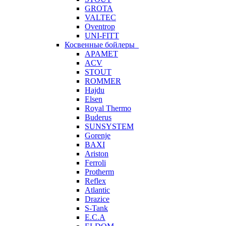
GROTA
VALTEC
Oventrop
UNI-FITT
Косвенные бойлеры
APAMET
ACV
STOUT
ROMMER
Hajdu
Elsen
Royal Thermo
Buderus
SUNSYSTEM
Gorenje
BAXI
Ariston
Ferroli
Protherm
Reflex
Atlantic
Drazice
S-Tank
E.C.A