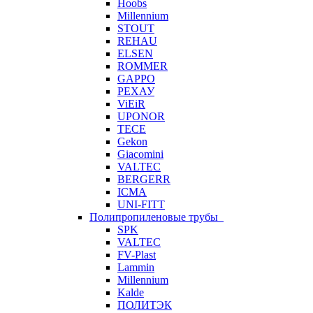
Hoobs
Millennium
STOUT
REHAU
ELSEN
ROMMER
GAPPO
РЕХАУ
ViEiR
UPONOR
TECE
Gekon
Giacomini
VALTEC
BERGERR
ICMA
UNI-FITT
Полипропиленовые трубы
SPK
VALTEC
FV-Plast
Lammin
Millennium
Kalde
ПОЛИТЭК