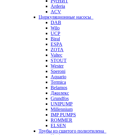
РусНИТ
Arderia
ACV
Циркуляционные насосы
DAB
Wilo
UCP
Biral
ESPA
ZOTA
Valtec
STOUT
Wester
Speroni
Aquario
Termica
Belamos
Джилекс
Grundfos
UNIPUMP
Millennium
IMP PUMPS
ROMMER
ELSEN
Трубы из сшитого полиэтилена