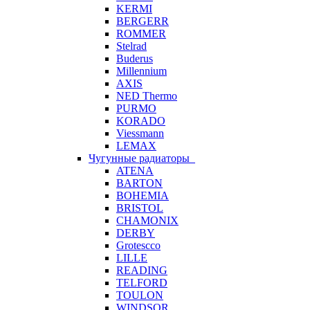
KERMI
BERGERR
ROMMER
Stelrad
Buderus
Millennium
AXIS
NED Thermo
PURMO
KORADO
Viessmann
LEMAX
Чугунные радиаторы
ATENA
BARTON
BOHEMIA
BRISTOL
CHAMONIX
DERBY
Grotescco
LILLE
READING
TELFORD
TOULON
WINDSOR