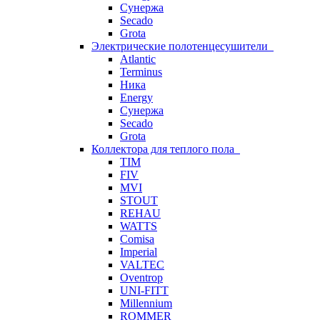
Сунержа
Secado
Grota
Электрические полотенцесушители
Atlantic
Terminus
Ника
Energy
Сунержа
Secado
Grota
Коллектора для теплого пола
TIM
FIV
MVI
STOUT
REHAU
WATTS
Comisa
Imperial
VALTEC
Oventrop
UNI-FITT
Millennium
ROMMER