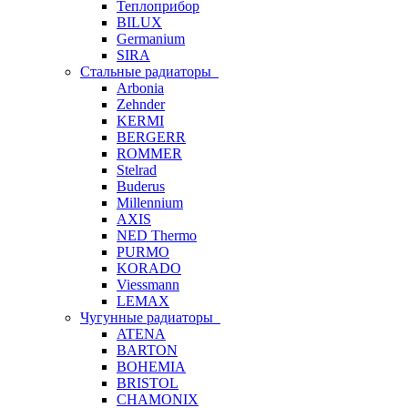
Теплоприбор
BILUX
Germanium
SIRA
Стальные радиаторы
Arbonia
Zehnder
KERMI
BERGERR
ROMMER
Stelrad
Buderus
Millennium
AXIS
NED Thermo
PURMO
KORADO
Viessmann
LEMAX
Чугунные радиаторы
ATENA
BARTON
BOHEMIA
BRISTOL
CHAMONIX