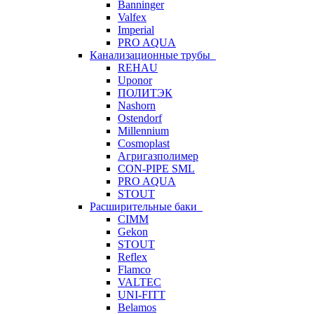
Banninger
Valfex
Imperial
PRO AQUA
Канализационные трубы
REHAU
Uponor
ПОЛИТЭК
Nashorn
Ostendorf
Millennium
Cosmoplast
Агригазполимер
CON-PIPE SML
PRO AQUA
STOUT
Расширительные баки
CIMM
Gekon
STOUT
Reflex
Flamco
VALTEC
UNI-FITT
Belamos