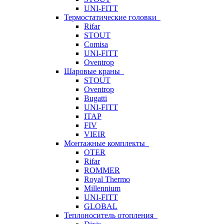
UNI-FITT
Термостатические головки
Rifar
STOUT
Comisa
UNI-FITT
Oventrop
Шаровые краны
STOUT
Oventrop
Bugatti
UNI-FITT
ITAP
FIV
VIEIR
Монтажные комплекты
OTER
Rifar
ROMMER
Royal Thermo
Millennium
UNI-FITT
GLOBAL
Теплоноситель отопления