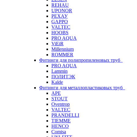
REHAU
UPONOR
РЕХАУ
GAPPO
VALTEC
HOOBS
PRO AQUA
ViEiR
Millennium
ROMMER
Фитинги для полипропиленовых труб
PRO AQUA
Lammin
ПОЛИТЭК
Kalde
Фитинги для металлопластиковых труб
APE
STOUT
Oventrop
VALTEC
PRANDELLI
TIEMME
HENCO
Comisa