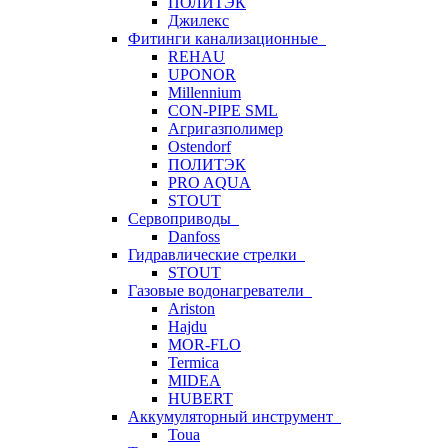
ПОЛИТЭК
Джилекс
Фитинги канализационные
REHAU
UPONOR
Millennium
CON-PIPE SML
Агригазполимер
Ostendorf
ПОЛИТЭК
PRO AQUA
STOUT
Сервоприводы
Danfoss
Гидравлические стрелки
STOUT
Газовые водонагреватели
Ariston
Hajdu
MOR-FLO
Termica
MIDEA
HUBERT
Аккумуляторный инструмент
Toua