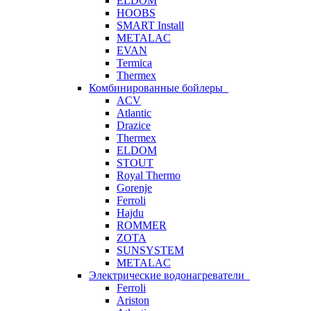
ELDOM
HOOBS
SMART Install
METALAC
EVAN
Termica
Thermex
Комбинированные бойлеры
ACV
Atlantic
Drazice
Thermex
ELDOM
STOUT
Royal Thermo
Gorenje
Ferroli
Hajdu
ROMMER
ZOTA
SUNSYSTEM
METALAC
Электрические водонагреватели
Ferroli
Ariston