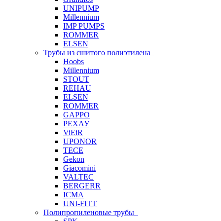
UNIPUMP
Millennium
IMP PUMPS
ROMMER
ELSEN
Трубы из сшитого полиэтилена
Hoobs
Millennium
STOUT
REHAU
ELSEN
ROMMER
GAPPO
РЕХАУ
ViEiR
UPONOR
TECE
Gekon
Giacomini
VALTEC
BERGERR
ICMA
UNI-FITT
Полипропиленовые трубы