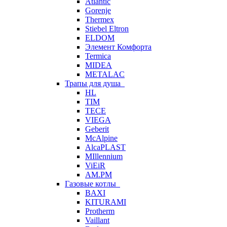
Atlantic
Gorenje
Thermex
Stiebel Eltron
ELDOM
Элемент Комфорта
Termica
MIDEA
METALAC
Трапы для душа
HL
TIM
TECE
VIEGA
Geberit
McAlpine
AlcaPLAST
MIllennium
ViEiR
AM.PM
Газовые котлы
BAXI
KITURAMI
Protherm
Vaillant