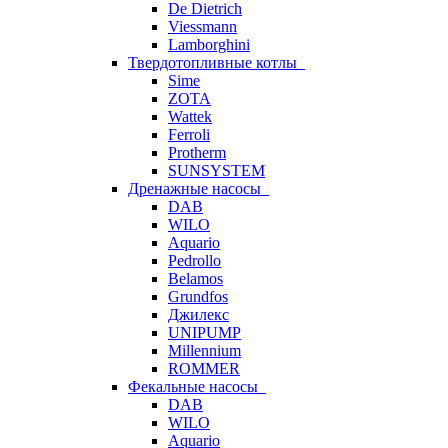
De Dietrich
Viessmann
Lamborghini
Твердотопливные котлы
Sime
ZOTA
Wattek
Ferroli
Protherm
SUNSYSTEM
Дренажные насосы
DAB
WILO
Aquario
Pedrollo
Belamos
Grundfos
Джилекс
UNIPUMP
Millennium
ROMMER
Фекальные насосы
DAB
WILO
Aquario