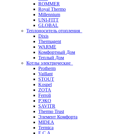
ROMMER
Royal Thermo
Millennium
UNI-FITT
GLOBAL
Теплоноситель отопления
Dixis
Thermagent
WARME
Комфортный Дом
Теплый Дом
Котлы электрические
Protherm
Vaillant
STOUT
Kospel
ZOTA
Ferroli
РЭКО
SAVITR
Thermo Trust
Элемент Комфорта
MIDEA
Termica
E.C.A