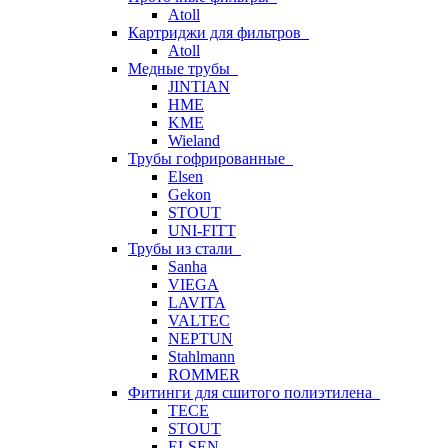
Atoll
Картриджи для фильтров
Atoll
Медные трубы
JINTIAN
HME
KME
Wieland
Трубы гофрированные
Elsen
Gekon
STOUT
UNI-FITT
Трубы из стали
Sanha
VIEGA
LAVITA
VALTEC
NEPTUN
Stahlmann
ROMMER
Фитинги для сшитого полиэтилена
TECE
STOUT
ELSEN