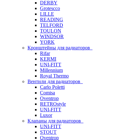
DERBY
Grotescco
LILLE
READING
TELFORD
TOULON
WINDSOR
YORK
Кронштейны для радиаторов
Rifar
KERMI
UNI-FITT
Millennium
Royal Thermo
Вентили для радиаторов
Carlo Poletti
Comisa
Oventrop
RETROstyle
UNI-FITT
Luxor
Клапаны для радиаторов
UNI-FITT
STOUT
Oventrop