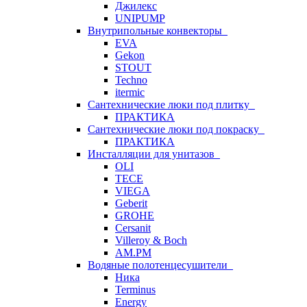
Джилекс
UNIPUMP
Внутрипольные конвекторы
EVA
Gekon
STOUT
Techno
itermic
Сантехнические люки под плитку
ПРАКТИКА
Сантехнические люки под покраску
ПРАКТИКА
Инсталляции для унитазов
OLI
TECE
VIEGA
Geberit
GROHE
Cersanit
Villeroy & Boch
AM.PM
Водяные полотенцесушители
Ника
Terminus
Energy