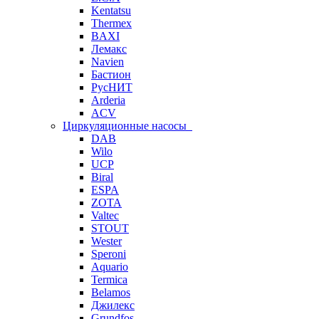
Kentatsu
Thermex
BAXI
Лемакс
Navien
Бастион
РусНИТ
Arderia
ACV
Циркуляционные насосы
DAB
Wilo
UCP
Biral
ESPA
ZOTA
Valtec
STOUT
Wester
Speroni
Aquario
Termica
Belamos
Джилекс
Grundfos