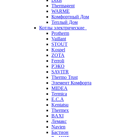
Dixis
Thermagent
WARME
Комфортный Дом
Теплый Дом
Котлы электрические
Protherm
Vaillant
STOUT
Kospel
ZOTA
Ferroli
РЭКО
SAVITR
Thermo Trust
Элемент Комфорта
MIDEA
Termica
E.C.A
Kentatsu
Thermex
BAXI
Лемакс
Navien
Бастион