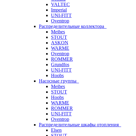
VALTEC
Imperial
UNI-FITT
Oventrop
Распределительные коллектора
Meibes
STOUT
ASKON
WARME
Oventrop
ROMMER
Grundfos
UNI-FITT
Hoobs
Насосные группы
Meibes
STOUT
Hoobs
WARME
ROMMER
UNI-FITT
Oventrop
Распределительные шкафы отопления
Elsen
STOUT