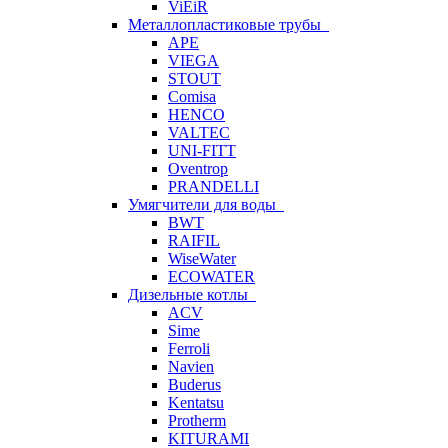
ViEiR
Металлопластиковые трубы
APE
VIEGA
STOUT
Comisa
HENCO
VALTEC
UNI-FITT
Oventrop
PRANDELLI
Умягчители для воды
BWT
RAIFIL
WiseWater
ECOWATER
Дизельные котлы
ACV
Sime
Ferroli
Navien
Buderus
Kentatsu
Protherm
KITURAMI