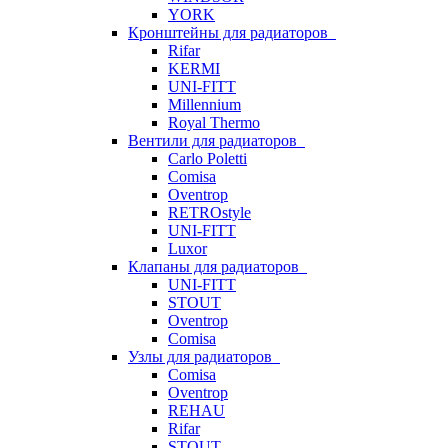
YORK
Кронштейны для радиаторов
Rifar
KERMI
UNI-FITT
Millennium
Royal Thermo
Вентили для радиаторов
Carlo Poletti
Comisa
Oventrop
RETROstyle
UNI-FITT
Luxor
Клапаны для радиаторов
UNI-FITT
STOUT
Oventrop
Comisa
Узлы для радиаторов
Comisa
Oventrop
REHAU
Rifar
STOUT