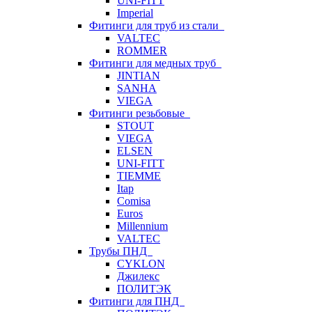
UNI-FITT
Imperial
Фитинги для труб из стали
VALTEC
ROMMER
Фитинги для медных труб
JINTIAN
SANHA
VIEGA
Фитинги резьбовые
STOUT
VIEGA
ELSEN
UNI-FITT
TIEMME
Itap
Comisa
Euros
Millennium
VALTEC
Трубы ПНД
CYKLON
Джилекс
ПОЛИТЭК
Фитинги для ПНД