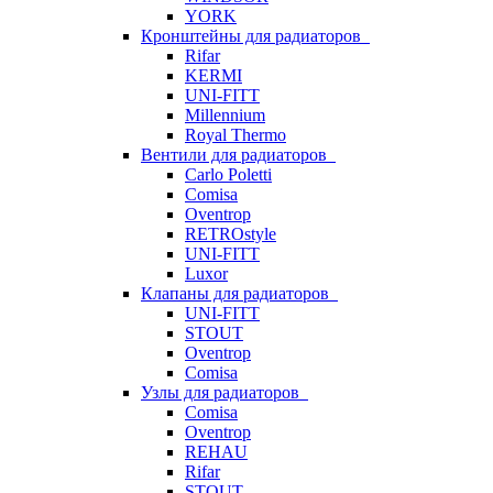
YORK
Кронштейны для радиаторов
Rifar
KERMI
UNI-FITT
Millennium
Royal Thermo
Вентили для радиаторов
Carlo Poletti
Comisa
Oventrop
RETROstyle
UNI-FITT
Luxor
Клапаны для радиаторов
UNI-FITT
STOUT
Oventrop
Comisa
Узлы для радиаторов
Comisa
Oventrop
REHAU
Rifar
STOUT