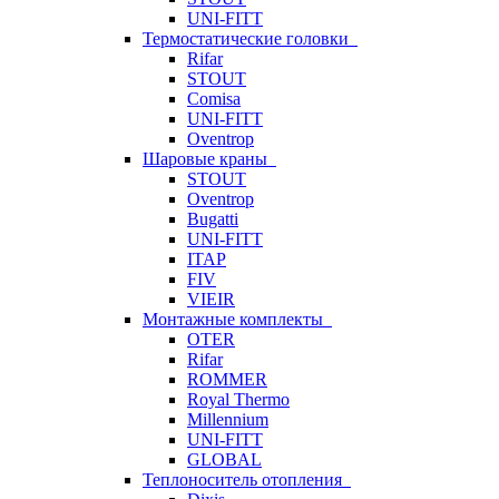
UNI-FITT
Термостатические головки
Rifar
STOUT
Comisa
UNI-FITT
Oventrop
Шаровые краны
STOUT
Oventrop
Bugatti
UNI-FITT
ITAP
FIV
VIEIR
Монтажные комплекты
OTER
Rifar
ROMMER
Royal Thermo
Millennium
UNI-FITT
GLOBAL
Теплоноситель отопления