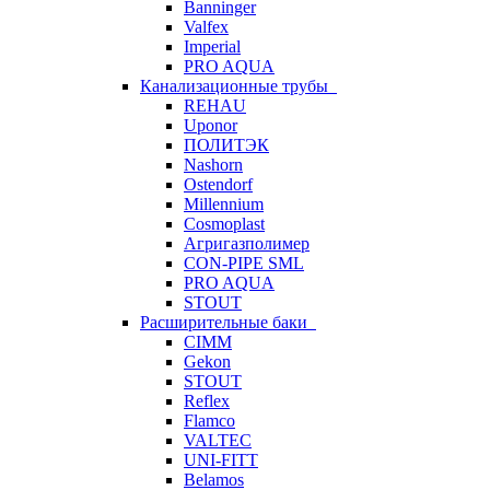
Banninger
Valfex
Imperial
PRO AQUA
Канализационные трубы
REHAU
Uponor
ПОЛИТЭК
Nashorn
Ostendorf
Millennium
Cosmoplast
Агригазполимер
CON-PIPE SML
PRO AQUA
STOUT
Расширительные баки
CIMM
Gekon
STOUT
Reflex
Flamco
VALTEC
UNI-FITT
Belamos