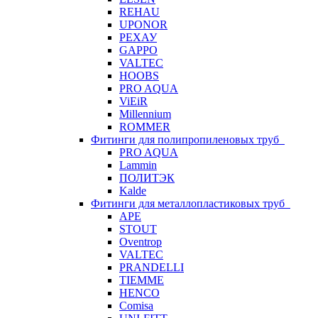
REHAU
UPONOR
РЕХАУ
GAPPO
VALTEC
HOOBS
PRO AQUA
ViEiR
Millennium
ROMMER
Фитинги для полипропиленовых труб
PRO AQUA
Lammin
ПОЛИТЭК
Kalde
Фитинги для металлопластиковых труб
APE
STOUT
Oventrop
VALTEC
PRANDELLI
TIEMME
HENCO
Comisa