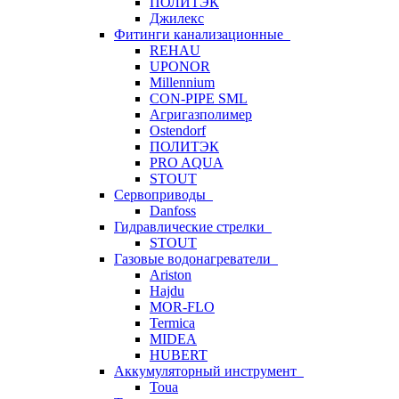
ПОЛИТЭК
Джилекс
Фитинги канализационные
REHAU
UPONOR
Millennium
CON-PIPE SML
Агригазполимер
Ostendorf
ПОЛИТЭК
PRO AQUA
STOUT
Сервоприводы
Danfoss
Гидравлические стрелки
STOUT
Газовые водонагреватели
Ariston
Hajdu
MOR-FLO
Termica
MIDEA
HUBERT
Аккумуляторный инструмент
Toua