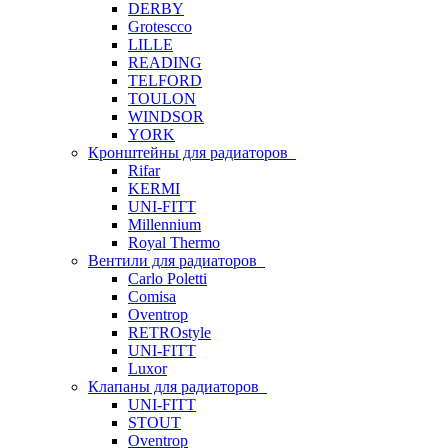
DERBY
Grotescco
LILLE
READING
TELFORD
TOULON
WINDSOR
YORK
Кронштейны для радиаторов
Rifar
KERMI
UNI-FITT
Millennium
Royal Thermo
Вентили для радиаторов
Carlo Poletti
Comisa
Oventrop
RETROstyle
UNI-FITT
Luxor
Клапаны для радиаторов
UNI-FITT
STOUT
Oventrop