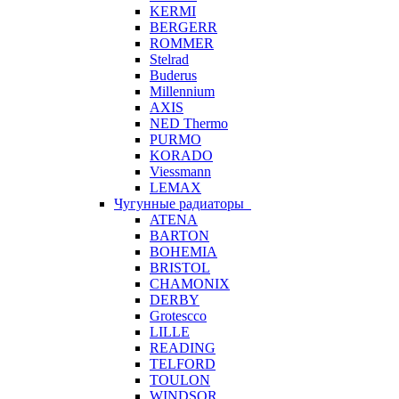
KERMI
BERGERR
ROMMER
Stelrad
Buderus
Millennium
AXIS
NED Thermo
PURMO
KORADO
Viessmann
LEMAX
Чугунные радиаторы
ATENA
BARTON
BOHEMIA
BRISTOL
CHAMONIX
DERBY
Grotescco
LILLE
READING
TELFORD
TOULON
WINDSOR