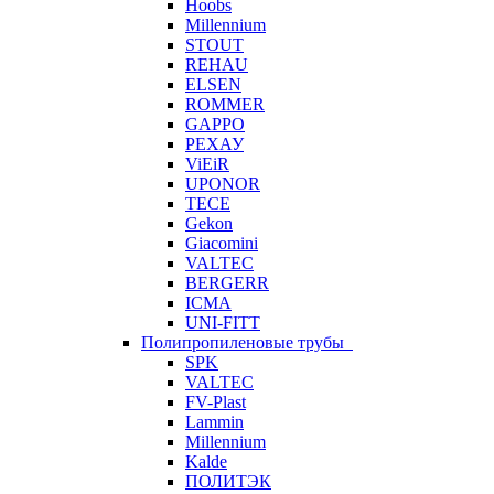
Hoobs
Millennium
STOUT
REHAU
ELSEN
ROMMER
GAPPO
РЕХАУ
ViEiR
UPONOR
TECE
Gekon
Giacomini
VALTEC
BERGERR
ICMA
UNI-FITT
Полипропиленовые трубы
SPK
VALTEC
FV-Plast
Lammin
Millennium
Kalde
ПОЛИТЭК