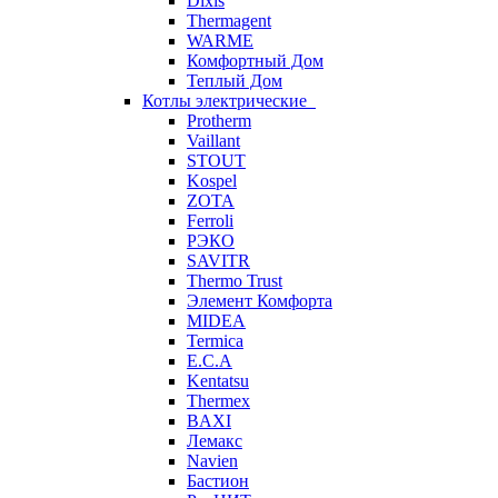
Dixis
Thermagent
WARME
Комфортный Дом
Теплый Дом
Котлы электрические
Protherm
Vaillant
STOUT
Kospel
ZOTA
Ferroli
РЭКО
SAVITR
Thermo Trust
Элемент Комфорта
MIDEA
Termica
E.C.A
Kentatsu
Thermex
BAXI
Лемакс
Navien
Бастион