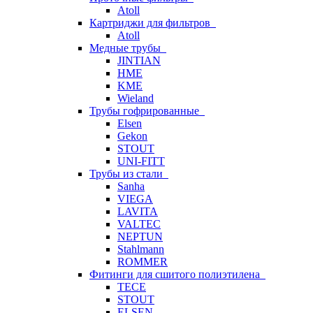
Atoll
Картриджи для фильтров
Atoll
Медные трубы
JINTIAN
HME
KME
Wieland
Трубы гофрированные
Elsen
Gekon
STOUT
UNI-FITT
Трубы из стали
Sanha
VIEGA
LAVITA
VALTEC
NEPTUN
Stahlmann
ROMMER
Фитинги для сшитого полиэтилена
TECE
STOUT
ELSEN