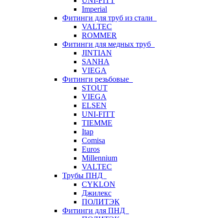
UNI-FITT
Imperial
Фитинги для труб из стали
VALTEC
ROMMER
Фитинги для медных труб
JINTIAN
SANHA
VIEGA
Фитинги резьбовые
STOUT
VIEGA
ELSEN
UNI-FITT
TIEMME
Itap
Comisa
Euros
Millennium
VALTEC
Трубы ПНД
CYKLON
Джилекс
ПОЛИТЭК
Фитинги для ПНД