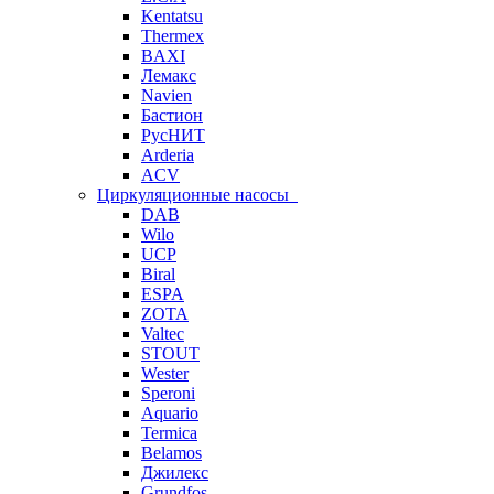
Kentatsu
Thermex
BAXI
Лемакс
Navien
Бастион
РусНИТ
Arderia
ACV
Циркуляционные насосы
DAB
Wilo
UCP
Biral
ESPA
ZOTA
Valtec
STOUT
Wester
Speroni
Aquario
Termica
Belamos
Джилекс
Grundfos