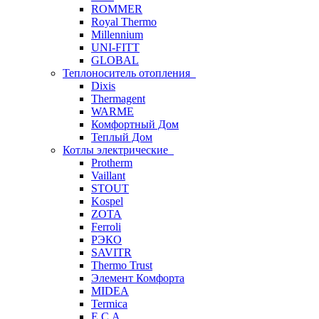
ROMMER
Royal Thermo
Millennium
UNI-FITT
GLOBAL
Теплоноситель отопления
Dixis
Thermagent
WARME
Комфортный Дом
Теплый Дом
Котлы электрические
Protherm
Vaillant
STOUT
Kospel
ZOTA
Ferroli
РЭКО
SAVITR
Thermo Trust
Элемент Комфорта
MIDEA
Termica
E.C.A