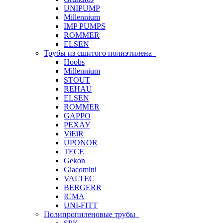
UNIPUMP
Millennium
IMP PUMPS
ROMMER
ELSEN
Трубы из сшитого полиэтилена
Hoobs
Millennium
STOUT
REHAU
ELSEN
ROMMER
GAPPO
РЕХАУ
ViEiR
UPONOR
TECE
Gekon
Giacomini
VALTEC
BERGERR
ICMA
UNI-FITT
Полипропиленовые трубы