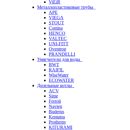
ViEiR
Металлопластиковые трубы
APE
VIEGA
STOUT
Comisa
HENCO
VALTEC
UNI-FITT
Oventrop
PRANDELLI
Умягчители для воды
BWT
RAIFIL
WiseWater
ECOWATER
Дизельные котлы
ACV
Sime
Ferroli
Navien
Buderus
Kentatsu
Protherm
KITURAMI