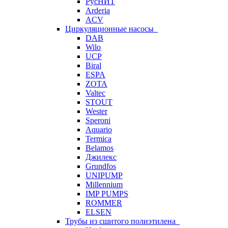
РусНИТ
Arderia
ACV
Циркуляционные насосы
DAB
Wilo
UCP
Biral
ESPA
ZOTA
Valtec
STOUT
Wester
Speroni
Aquario
Termica
Belamos
Джилекс
Grundfos
UNIPUMP
Millennium
IMP PUMPS
ROMMER
ELSEN
Трубы из сшитого полиэтилена