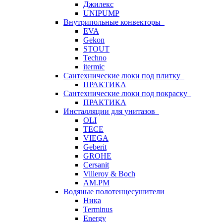
Джилекс
UNIPUMP
Внутрипольные конвекторы
EVA
Gekon
STOUT
Techno
itermic
Сантехнические люки под плитку
ПРАКТИКА
Сантехнические люки под покраску
ПРАКТИКА
Инсталляции для унитазов
OLI
TECE
VIEGA
Geberit
GROHE
Cersanit
Villeroy & Boch
AM.PM
Водяные полотенцесушители
Ника
Terminus
Energy