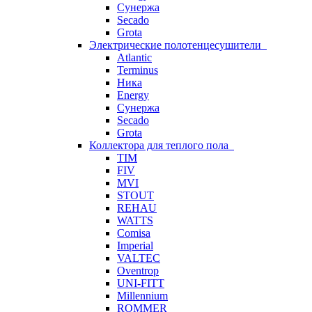
Сунержа
Secado
Grota
Электрические полотенцесушители
Atlantic
Terminus
Ника
Energy
Сунержа
Secado
Grota
Коллектора для теплого пола
TIM
FIV
MVI
STOUT
REHAU
WATTS
Comisa
Imperial
VALTEC
Oventrop
UNI-FITT
Millennium
ROMMER