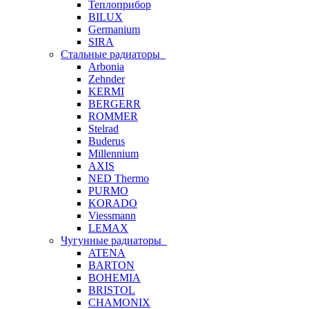
Теплоприбор
BILUX
Germanium
SIRA
Стальные радиаторы
Arbonia
Zehnder
KERMI
BERGERR
ROMMER
Stelrad
Buderus
Millennium
AXIS
NED Thermo
PURMO
KORADO
Viessmann
LEMAX
Чугунные радиаторы
ATENA
BARTON
BOHEMIA
BRISTOL
CHAMONIX