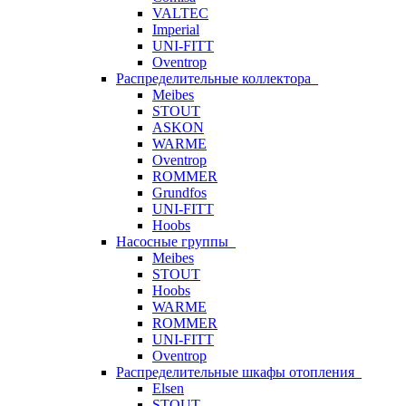
VALTEC
Imperial
UNI-FITT
Oventrop
Распределительные коллектора
Meibes
STOUT
ASKON
WARME
Oventrop
ROMMER
Grundfos
UNI-FITT
Hoobs
Насосные группы
Meibes
STOUT
Hoobs
WARME
ROMMER
UNI-FITT
Oventrop
Распределительные шкафы отопления
Elsen
STOUT