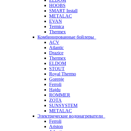
ELDOM
HOOBS
SMART Install
METALAC
EVAN
Termica
Thermex
Комбинированные бойлеры
ACV
Atlantic
Drazice
Thermex
ELDOM
STOUT
Royal Thermo
Gorenje
Ferroli
Hajdu
ROMMER
ZOTA
SUNSYSTEM
METALAC
Электрические водонагреватели
Ferroli
Ariston