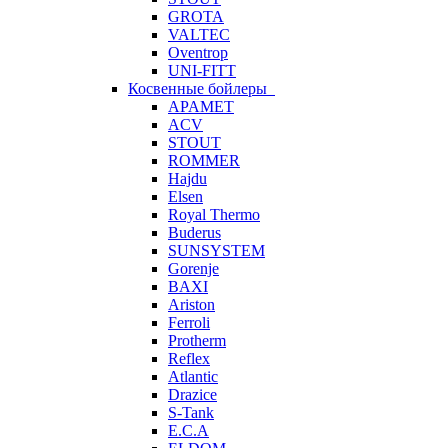
GROTA
VALTEC
Oventrop
UNI-FITT
Косвенные бойлеры
APAMET
ACV
STOUT
ROMMER
Hajdu
Elsen
Royal Thermo
Buderus
SUNSYSTEM
Gorenje
BAXI
Ariston
Ferroli
Protherm
Reflex
Atlantic
Drazice
S-Tank
E.C.A