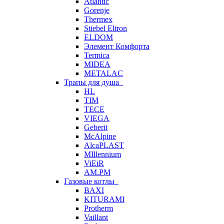
Atlantic
Gorenje
Thermex
Stiebel Eltron
ELDOM
Элемент Комфорта
Termica
MIDEA
METALAC
Трапы для душа
HL
TIM
TECE
VIEGA
Geberit
McAlpine
AlcaPLAST
MIllennium
ViEiR
AM.PM
Газовые котлы
BAXI
KITURAMI
Protherm
Vaillant