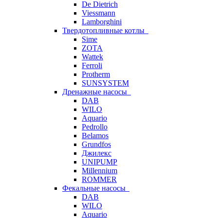
De Dietrich
Viessmann
Lamborghini
Твердотопливные котлы
Sime
ZOTA
Wattek
Ferroli
Protherm
SUNSYSTEM
Дренажные насосы
DAB
WILO
Aquario
Pedrollo
Belamos
Grundfos
Джилекс
UNIPUMP
Millennium
ROMMER
Фекальные насосы
DAB
WILO
Aquario