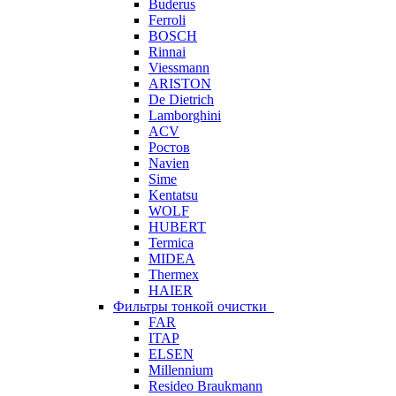
Buderus
Ferroli
BOSCH
Rinnai
Viessmann
ARISTON
De Dietrich
Lamborghini
ACV
Ростов
Navien
Sime
Kentatsu
WOLF
HUBERT
Termica
MIDEA
Thermex
HAIER
Фильтры тонкой очистки
FAR
ITAP
ELSEN
Millennium
Resideo Braukmann