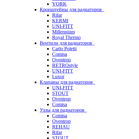
YORK
Кронштейны для радиаторов
Rifar
KERMI
UNI-FITT
Millennium
Royal Thermo
Вентили для радиаторов
Carlo Poletti
Comisa
Oventrop
RETROstyle
UNI-FITT
Luxor
Клапаны для радиаторов
UNI-FITT
STOUT
Oventrop
Comisa
Узлы для радиаторов
Comisa
Oventrop
REHAU
Rifar
STOUT