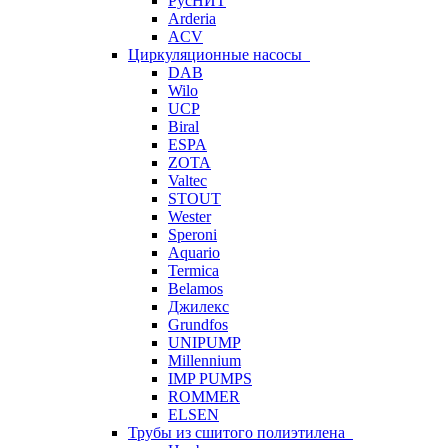
РусНИТ
Arderia
ACV
Циркуляционные насосы
DAB
Wilo
UCP
Biral
ESPA
ZOTA
Valtec
STOUT
Wester
Speroni
Aquario
Termica
Belamos
Джилекс
Grundfos
UNIPUMP
Millennium
IMP PUMPS
ROMMER
ELSEN
Трубы из сшитого полиэтилена