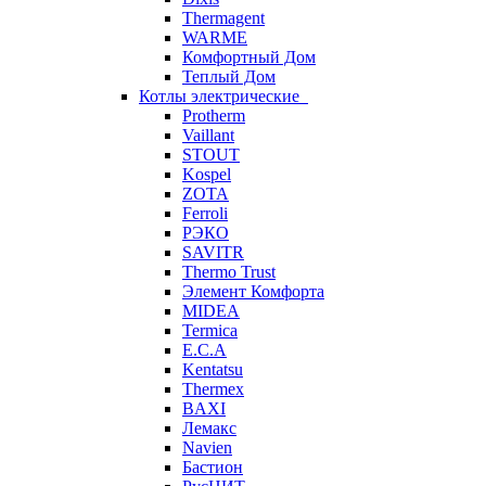
Thermagent
WARME
Комфортный Дом
Теплый Дом
Котлы электрические
Protherm
Vaillant
STOUT
Kospel
ZOTA
Ferroli
РЭКО
SAVITR
Thermo Trust
Элемент Комфорта
MIDEA
Termica
E.C.A
Kentatsu
Thermex
BAXI
Лемакс
Navien
Бастион