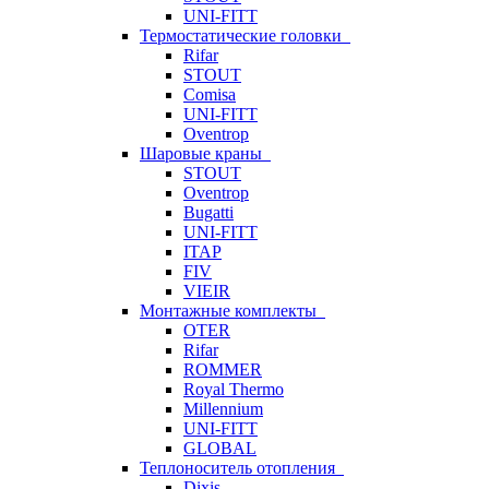
UNI-FITT
Термостатические головки
Rifar
STOUT
Comisa
UNI-FITT
Oventrop
Шаровые краны
STOUT
Oventrop
Bugatti
UNI-FITT
ITAP
FIV
VIEIR
Монтажные комплекты
OTER
Rifar
ROMMER
Royal Thermo
Millennium
UNI-FITT
GLOBAL
Теплоноситель отопления
Dixis