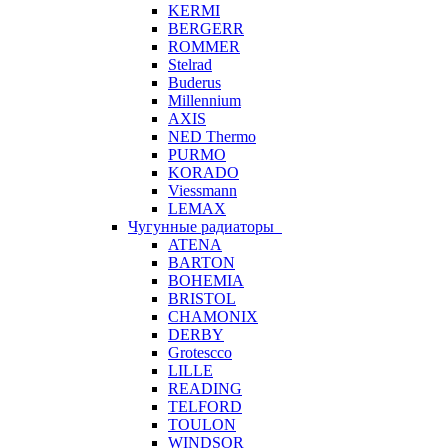
KERMI
BERGERR
ROMMER
Stelrad
Buderus
Millennium
AXIS
NED Thermo
PURMO
KORADO
Viessmann
LEMAX
Чугунные радиаторы
ATENA
BARTON
BOHEMIA
BRISTOL
CHAMONIX
DERBY
Grotescco
LILLE
READING
TELFORD
TOULON
WINDSOR