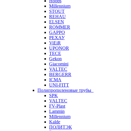
Hoobs
Millennium
STOUT
REHAU
ELSEN
ROMMER
GAPPO
РЕХАУ
ViEiR
UPONOR
TECE
Gekon
Giacomini
VALTEC
BERGERR
ICMA
UNI-FITT
Полипропиленовые трубы
SPK
VALTEC
FV-Plast
Lammin
Millennium
Kalde
ПОЛИТЭК